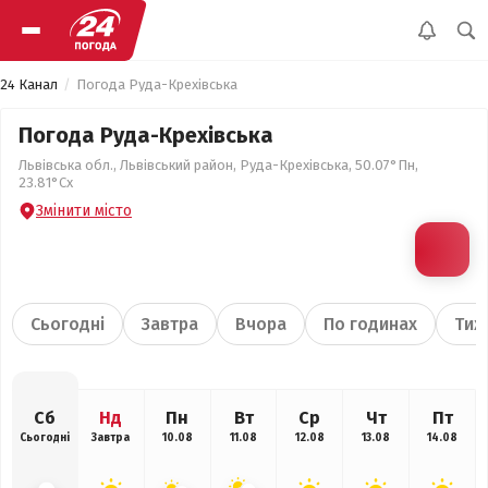
24 Канал
Погода Руда-Крехівська
Погода Руда-Крехівська
Львівська обл., Львівський район, Руда-Крехівська, 50.07°Пн,
23.81°Сх
Змінити місто
Сьогодні
Завтра
Вчора
По годинах
Тиж
Сб
Нд
Пн
Вт
Ср
Чт
Пт
Сьогодні
Завтра
10.08
11.08
12.08
13.08
14.08