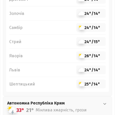
Золочів
24°
/
14°
Самбір
24°
/
14°
Стрий
24°
/
15°
Яворів
26°
/
14°
Львів
24°
/
14°
Шептицький
25°
/
14°
Автономна Республіка Крим
33°
21°
Мінлива хмарність, грози