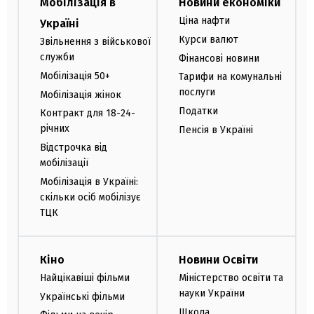
Мобілізація в
Новини економіки
Ціна нафти
Україні
Курси валют
Звільнення з військової
служби
Фінансові новини
Мобілізація 50+
Тарифи на комунальні
послуги
Мобілізація жінок
Податки
Контракт для 18-24-
річних
Пенсія в Україні
Відстрочка від
мобілізації
Мобілізація в Україні:
скільки осіб мобілізує
ТЦК
Кіно
Новини Освіти
Найцікавіші фільми
Міністерство освіти та
науки України
Українські фільми
Школа