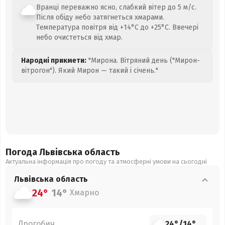
Вранці переважно ясно, слабкий вітер до 5 м/с.
Після обіду небо затягнеться хмарами.
Температура повітря від +14°C до +25°C. Ввечері
небо очистеться від хмар.
Народні прикмети:
"Мирона. Вітряний день ("Мирон-
вітрогон"). Який Мирон — такий і січень."
Погода Львівська
область
Актуальна інформація про погоду та атмосферні умови на сьогодні
Львівська
область
24°
14°
Хмарно
Дрогобич
24°
/
14°