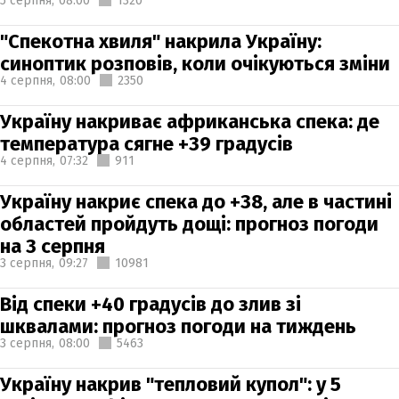
5 серпня,
08:00
1320
"Спекотна хвиля" накрила Україну:
синоптик розповів, коли очікуються зміни
4 серпня,
08:00
2350
Україну накриває африканська спека: де
температура сягне +39 градусів
4 серпня,
07:32
911
Україну накриє спека до +38, але в частині
областей пройдуть дощі: прогноз погоди
на 3 серпня
3 серпня,
09:27
10981
Від спеки +40 градусів до злив зі
шквалами: прогноз погоди на тиждень
3 серпня,
08:00
5463
Україну накрив "тепловий купол": у 5