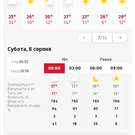
25°
26°
30°
27°
23°
26°
29°
14°
10°
12°
14°
11°
9°
12°
7
/14
Субота, 8 серпня
Ніч
Ранок
Схід:
06:02
00:00
03:00
06:00
09:00
1
Захід:
20:56
Температура С°
17°
17°
16°
18°
Відчувається як
Тиск, мм
17°
17°
16°
18°
Вологість, %
764
765
765
766
Вітер, м/с
Ймовірність опадів,
94
91
85
77
%
3
2
3
1
41
18
20
6