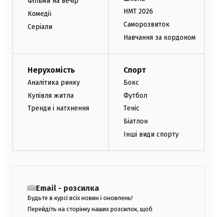
Фільми на вечір
НМТ 2026
Комедії
Саморозвиток
Серіали
Навчання за кордоном
Нерухомість
Спорт
Аналітика ринку
Бокс
Купівля житла
Футбол
Тренди і натхнення
Теніс
Біатлон
Інші види спорту
Email - розсилка
Будьте в курсі всіх новин і оновлень!
Перейдіть на сторінку наших розсилок, щоб