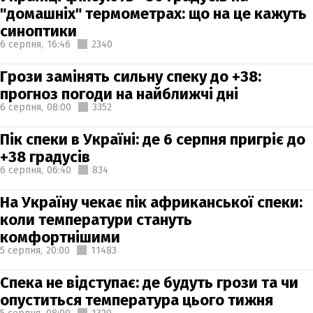
"домашніх" термометрах: що на це кажуть
синоптики
6 серпня,
16:46
2340
Грози замінять сильну спеку до +38:
прогноз погоди на найближчі дні
6 серпня,
08:00
3352
Пік спеки в Україні: де 6 серпня пригріє до
+38 градусів
6 серпня,
06:40
834
На Україну чекає пік африканської спеки:
коли температури стануть
комфортнішими
5 серпня,
20:00
11483
Спека не відступає: де будуть грози та чи
опуститься температура цього тижня