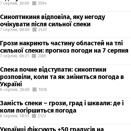
7 серпня,
20:00
5594
Синоптикиня відповіла, яку негоду
очікувати після сильної спеки
7 серпня,
08:00
2433
Грози накриють частину областей на тлі
сильної спеки: прогноз погоди на 7 серпня
7 серпня,
06:21
2385
Спека почне відступати: синоптики
розповіли, коли та як зміниться погода в
Україні
6 серпня,
20:00
1026
Замість спеки – грози, град і шквали: де і
коли погіршиться погода
6 серпня,
18:53
2123
Українці фіксують +50 градусів на