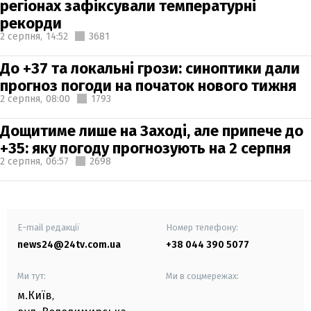
регіонах зафіксували температурні
рекорди
2 серпня,
14:52
3681
До +37 та локальні грози: синоптики дали
прогноз погоди на початок нового тижня
2 серпня,
08:00
1793
Дощитиме лише на Заході, але припече до
+35: яку погоду прогнозують на 2 серпня
2 серпня,
06:57
2698
E-mail редакції
Номер телефону:
news24@24tv.com.ua
+38 044 390 5077
Ми тут:
Ми в соцмережах:
м.Київ
,