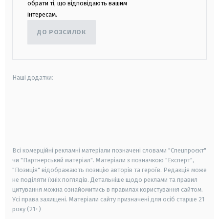
обрати ті, що відповідають вашим
інтересам.
ДО РОЗСИЛОК
Наші додатки:
android
apple
smart tv
samsung smart tv
Всі комерційні рекламні матеріали позначені словами "Спецпроєкт"
чи "Партнерський матеріал". Матеріали з позначкою "Експерт",
"Позиція" відображають позицію авторів та героїв. Редакція може
не поділяти їхніх поглядів. Детальніше щодо реклами та правил
цитування можна ознайомитись в правилах користування сайтом.
Усі права захищені.
Матеріали сайту призначені для осіб старше
21
року (21+)