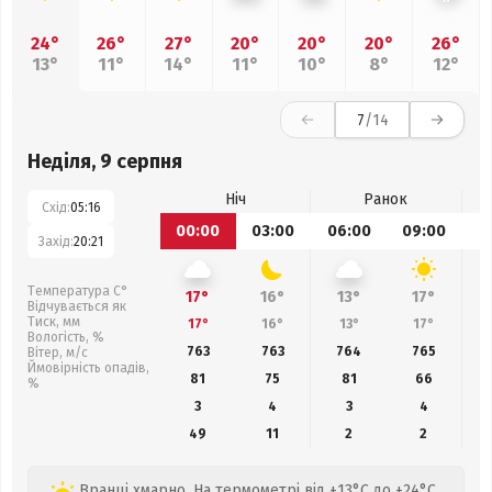
24°
26°
27°
20°
20°
20°
26°
13°
11°
14°
11°
10°
8°
12°
7
/14
Неділя, 9 серпня
Ніч
Ранок
Схід:
05:16
00:00
03:00
06:00
09:00
1
Захід:
20:21
Температура С°
17°
16°
13°
17°
Відчувається як
Тиск, мм
17°
16°
13°
17°
Вологість, %
763
763
764
765
Вітер, м/с
Ймовірність опадів,
81
75
81
66
%
3
4
3
4
49
11
2
2
Вранці хмарно. На термометрі від +13°C до +24°C,