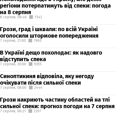
регіони потерпатимуть від спеки: погода
на 8 серпня
8 серпня,
06:46
1342
Грози, град і шквали: по всій Україні
оголосили штормове попередження
7 серпня,
21:00
1963
В Україні дещо похолодає: як надовго
відступить спека
7 серпня,
20:00
9355
Синоптикиня відповіла, яку негоду
очікувати після сильної спеки
7 серпня,
08:00
2444
Грози накриють частину областей на тлі
сильної спеки: прогноз погоди на 7 серпня
7 серпня,
06:21
2397