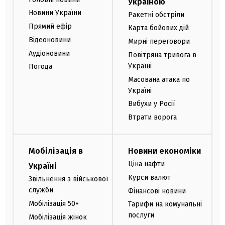
Україною
Новини України
Ракетні обстріли
Прямий ефір
Карта бойових дій
Відеоновини
Мирні переговори
Аудіоновини
Повітряна тривога в
Україні
Погода
Масована атака по
Україні
Вибухи у Росії
Втрати ворога
Мобілізація в
Новини економіки
Ціна нафти
Україні
Курси валют
Звільнення з військової
служби
Фінансові новини
Мобілізація 50+
Тарифи на комунальні
послуги
Мобілізація жінок