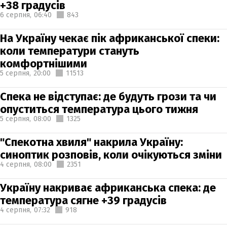
+38 градусів
6 серпня,
06:40
843
На Україну чекає пік африканської спеки:
коли температури стануть
комфортнішими
5 серпня,
20:00
11513
Спека не відступає: де будуть грози та чи
опуститься температура цього тижня
5 серпня,
08:00
1325
"Спекотна хвиля" накрила Україну:
синоптик розповів, коли очікуються зміни
4 серпня,
08:00
2351
Україну накриває африканська спека: де
температура сягне +39 градусів
4 серпня,
07:32
918