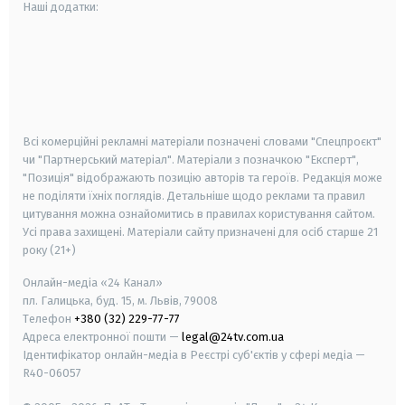
Наші додатки:
android
apple
smart tv
samsung smart tv
Всі комерційні рекламні матеріали позначені словами "Спецпроєкт"
чи "Партнерський матеріал". Матеріали з позначкою "Експерт",
"Позиція" відображають позицію авторів та героїв. Редакція може
не поділяти їхніх поглядів. Детальніше щодо реклами та правил
цитування можна ознайомитись в правилах користування сайтом.
Усі права захищені.
Матеріали сайту призначені для осіб старше
21
року (21+)
Онлайн-медіа «24 Канал»
пл. Галицька, буд. 15, м. Львів, 79008
Телефон
+380 (32) 229-77-77
Адреса електронної пошти —
legal@24tv.com.ua
Ідентифікатор онлайн-медіа в Реєстрі суб'єктів у сфері медіа —
R40-06057