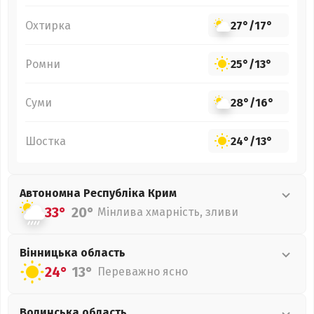
Охтирка
27°
/
17°
Ромни
25°
/
13°
Суми
28°
/
16°
Шостка
24°
/
13°
Автономна Республіка Крим
33°
20°
Мінлива хмарність, зливи
Вінницька
область
24°
13°
Переважно ясно
Волинська
область