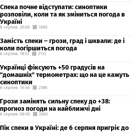
Спека почне відступати: синоптики
розповіли, коли та як зміниться погода в
Україні
6 серпня,
20:00
1065
Замість спеки – грози, град і шквали: де і
коли погіршиться погода
6 серпня,
18:53
2132
Українці фіксують +50 градусів на
"домашніх" термометрах: що на це кажуть
синоптики
6 серпня,
16:46
2386
Грози замінять сильну спеку до +38:
прогноз погоди на найближчі дні
6 серпня,
08:00
3360
Пік спеки в Україні: де 6 серпня пригріє до