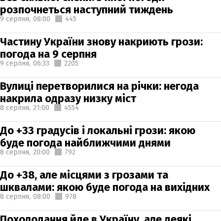
розпочнеться наступний тиждень
9 серпня,
08:00
445
Частину України знову накриють грози:
погода на 9 серпня
9 серпня,
06:33
2205
Вулиці перетворилися на річки: негода
накрила одразу низку міст
8 серпня,
21:00
4554
До +33 градусів і локальні грози: якою
буде погода найближчими днями
8 серпня,
20:00
792
До +38, але місцями з грозами та
шквалами: якою буде погода на вихідних
8 серпня,
08:00
978
Похолодання йде в Україну, але деякі