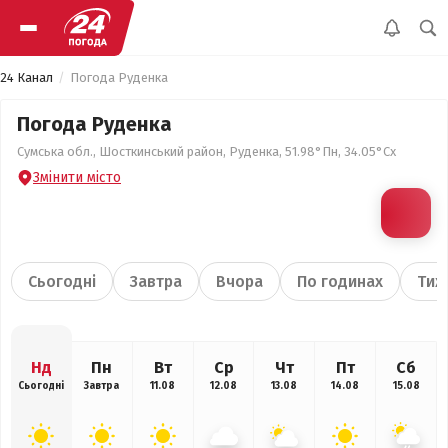
24 Канал
Погода Руденка
Погода Руденка
Сумська обл., Шосткинський район, Руденка, 51.98°Пн, 34.05°Сх
Змінити місто
Сьогодні
Завтра
Вчора
По годинах
Тиж
Нд
Пн
Вт
Ср
Чт
Пт
Сб
Сьогодні
Завтра
11.08
12.08
13.08
14.08
15.08