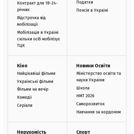
Податки
Контракт для 18-24-
річних
Пенсія в Україні
Відстрочка від
мобілізації
Мобілізація в Україні:
скільки осіб мобілізує
ТЦК
Кіно
Новини Освіти
Найцікавіші фільми
Міністерство освіти та
науки України
Українські фільми
Школа
Фільми на вечір
НМТ 2026
Комедії
Саморозвиток
Серіали
Навчання за кордоном
Нерухомість
Спорт