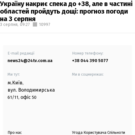
Україну накриє спека до +38, але в частині
областей пройдуть дощі: прогноз погоди
на 3 серпня
3 серпня,
09:27
10997
E-mail редакції
Номер телефону:
news24@24tv.com.ua
+38 044 390 5077
Ми тут:
Ми в соцмережах:
м.Київ
,
вул. Володимирська
офіс
61/11,
50
Про нас
Угода Користувача Спільноти