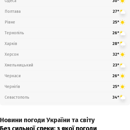
Одеса
30°
Полтава
27°
Рівне
25°
Тернопіль
26°
Харків
28°
Херсон
32°
Хмельницький
23°
Черкаси
26°
Чернігів
25°
Севастополь
34°
Новини погоди України та світу
Без сильної спеки: з якої погоди