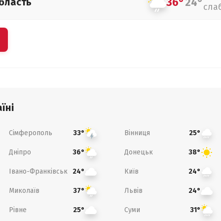
36°
24°
бласть
сла
їні
Сімферополь
Вінниця
33°
25°
Дніпро
Донецьк
36°
38°
Івано-Франківськ
Київ
24°
24°
Миколаїв
Львів
37°
24°
Рівне
Суми
25°
31°