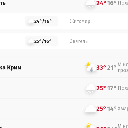
24°
16°
ть
Пох
24°
/
16°
Житомир
25°
/
16°
Звягель
Мін
33°
21°
ка Крим
гро
25°
17°
Пох
25°
14°
Хма
Мін