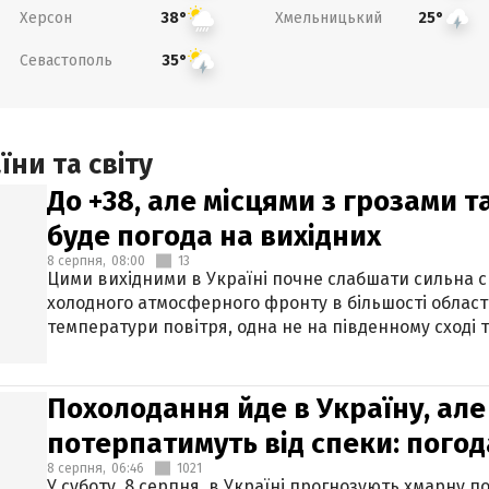
Херсон
Хмельницький
38°
25°
Севастополь
35°
ни та світу
До +38, але місцями з грозами 
буде погода на вихідних
8 серпня,
08:00
13
Цими вихідними в Україні почне слабшати сильна 
холодного атмосферного фронту в більшості област
температури повітря, одна не на південному сході т
Похолодання йде в Україну, але
потерпатимуть від спеки: погод
8 серпня,
06:46
1021
У суботу, 8 серпня, в Україні прогнозують хмарну п