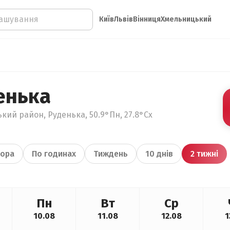
Київ
Львів
Вінниця
Хмельницький
енька
кий район, Руденька, 50.9°Пн, 27.8°Сх
ора
По годинах
Тиждень
10 днів
2 тижні
Пн
Вт
Ср
10.08
11.08
12.08
1