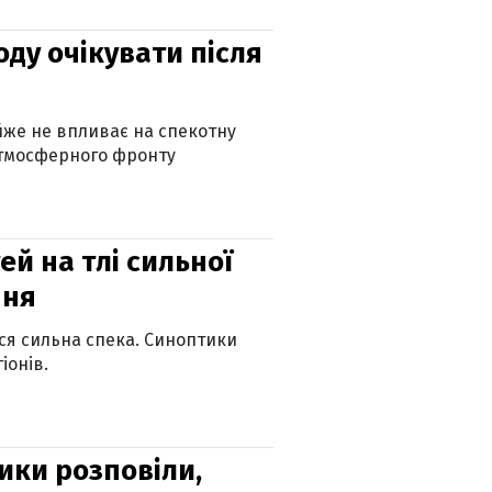
оду очікувати після
айже не впливає на спекотну
атмосферного фронту
й на тлі сильної
пня
ься сильна спека. Синоптики
іонів.
ики розповіли,