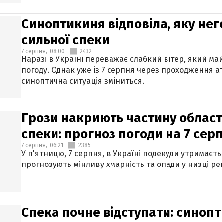
Синоптикиня відповіла, яку нег
сильної спеки
7 серпня,
08:00
2432
Наразі в Україні переважає слабкий вітер, який м
погоду. Однак уже із 7 серпня через проходження 
синоптична ситуація зміниться.
Грози накриють частину областе
спеки: прогноз погоди на 7 сер
7 серпня,
06:21
2385
У п'ятницю, 7 серпня, в Україні подекуди утримаєт
прогнозують мінливу хмарність та опади у низці рег
Спека почне відступати: синопт