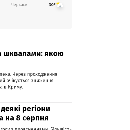
Черкаси
30°
та шквалами: якою
спека. Через проходження
ей очікується зниження
а в Криму.
 деякі регіони
а на 8 серпня
огоду з проясненнями. Більшість