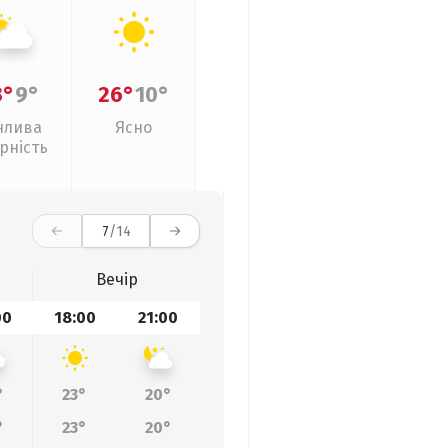
3°
9°
26°
10°
нлива
Ясно
рність
7
/14
Вечір
00
18:00
21:00
°
23°
20°
°
23°
20°