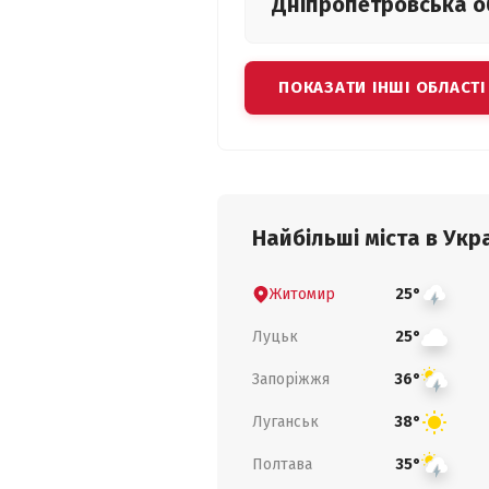
Дніпропетровська
о
ПОКАЗАТИ ІНШІ ОБЛАСТІ
Найбільші міста в Укра
Житомир
25°
Луцьк
25°
Запоріжжя
36°
Луганськ
38°
Полтава
35°