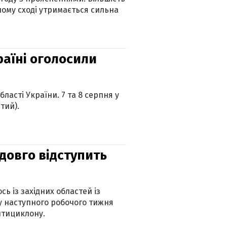
ному сході утримається сильна
країні оголосили
ласті України. 7 та 8 серпня у
тий).
адовго відступить
ь із західних областей із
 наступного робочого тижня
нтициклону.