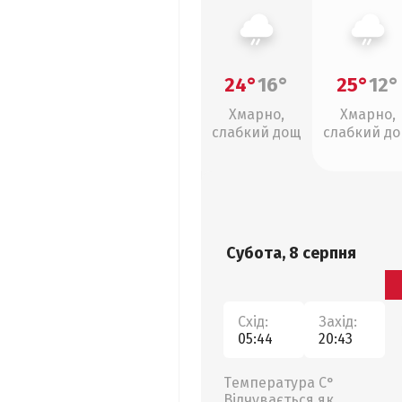
24°
16°
25°
12°
Хмарно,
Хмарно,
слабкий дощ
слабкий д
Субота, 8 серпня
Схід:
Захід:
05:44
20:43
Температура С°
Відчувається як