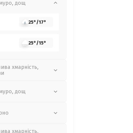
муро, дощ
25°
/
17°
25°
/
15°
лива хмарність,
зи
муро, дощ
рно
лива хмарність,