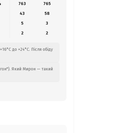
4
763
765
43
58
5
3
2
2
+16°C до +24°C. Після обіду
гон"). Який Мирон — такий