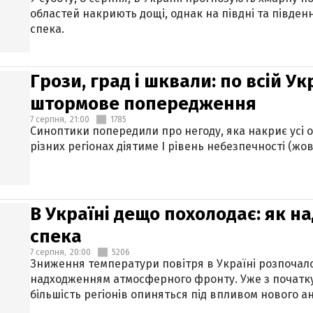
областей накриють дощі, однак на півдні та півден
спека.
Грози, град і шквали: по всій У
штормове попередження
7 серпня,
21:00
1785
Синоптики попередили про негоду, яка накриє усі об
різних регіонах діятиме І рівень небезпечності (жов
В Україні дещо похолодає: як н
спека
7 серпня,
20:00
5206
Зниження температури повітря в Україні розпочалос
надходженням атмосферного фронту. Уже з початку
більшість регіонів опиняться під впливом нового а