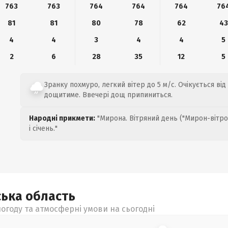
763
763
764
764
764
76
81
81
80
78
62
43
4
4
3
4
4
5
2
6
28
35
12
5
Зранку похмуро, легкий вітер до 5 м/с. Очікується від 
дощитиме. Ввечері дощ припиниться.
Народні прикмети:
"Мирона. Вітряний день ("Мирон-вітро
і січень."
ська
область
огоду та атмосферні умови на сьогодні