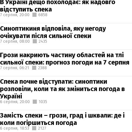
В Україні дещо похолодає: як надовго
відступить спека
7 серпня,
20:00
6858
Синоптикиня відповіла, яку негоду
очікувати після сильної спеки
7 серпня,
08:00
2435
Грози накриють частину областей на тлі
сильної спеки: прогноз погоди на 7 серпня
7 серпня,
06:21
2388
Спека почне відступати: синоптики
розповіли, коли та як зміниться погода в
Україні
6 серпня,
20:00
1035
Замість спеки – грози, град і шквали: де і
коли погіршиться погода
6 серпня,
18:53
2127