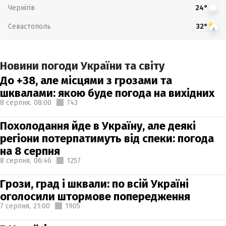
Чернігів
24°
Севастополь
32°
Новини погоди України та світу
До +38, але місцями з грозами та
шквалами: якою буде погода на вихідних
8 серпня,
08:00
743
Похолодання йде в Україну, але деякі
регіони потерпатимуть від спеки: погода
на 8 серпня
8 серпня,
06:46
1257
Грози, град і шквали: по всій Україні
оголосили штормове попередження
7 серпня,
21:00
1905