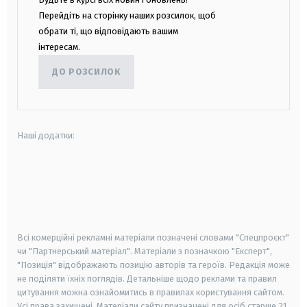
Перейдіть на сторінку наших розсилок, щоб
обрати ті, що відповідають вашим
інтересам.
ДО РОЗСИЛОК
Наші додатки:
android
apple
smart tv
samsung smart tv
Всі комерційні рекламні матеріали позначені словами "Спецпроєкт"
чи "Партнерський матеріал". Матеріали з позначкою "Експерт",
"Позиція" відображають позицію авторів та героїв. Редакція може
не поділяти їхніх поглядів. Детальніше щодо реклами та правил
цитування можна ознайомитись в правилах користування сайтом.
Усі права захищені.
Матеріали сайту призначені для осіб старше
21