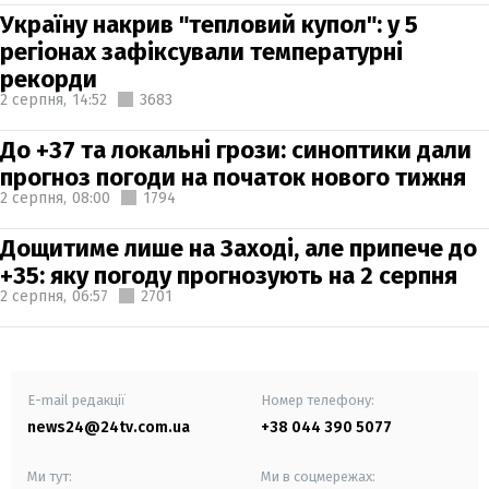
Україну накрив "тепловий купол": у 5
регіонах зафіксували температурні
рекорди
2 серпня,
14:52
3683
До +37 та локальні грози: синоптики дали
прогноз погоди на початок нового тижня
2 серпня,
08:00
1794
Дощитиме лише на Заході, але припече до
+35: яку погоду прогнозують на 2 серпня
2 серпня,
06:57
2701
E-mail редакції
Номер телефону:
news24@24tv.com.ua
+38 044 390 5077
Ми тут:
Ми в соцмережах: