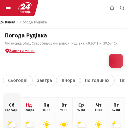
24 Канал
Погода Рудівка
Погода Рудівка
Луганська обл., Старобільський район, Рудівка, 49.63°Пн, 39.57°Сх
Змінити місто
Сьогодні
Завтра
Вчора
По годинах
Тиж
Сб
Нд
Пн
Вт
Ср
Чт
Пт
Сьогодні
Завтра
10.08
11.08
12.08
13.08
14.08