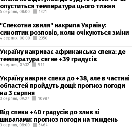
опуститься температура цього тижня
5 серпня,
08:00
1321
"Спекотна хвиля" накрила Україну:
синоптик розповів, коли очікуються зміни
4 серпня,
08:00
2350
Україну накриває африканська спека: де
температура сягне +39 градусів
4 серпня,
07:32
911
Україну накриє спека до +38, але в частині
областей пройдуть дощі: прогноз погоди
на 3 серпня
3 серпня,
09:27
10987
Від спеки +40 градусів до злив зі
шквалами: прогноз погоди на тиждень
3 серпня,
08:00
5464