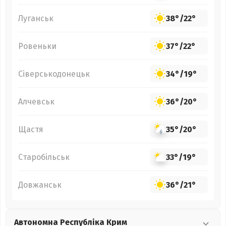
Луганськ
38°
/
22°
Ровеньки
37°
/
22°
Сіверськодонецьк
34°
/
19°
Алчевськ
36°
/
20°
Щастя
35°
/
20°
Старобільськ
33°
/
19°
Довжанськ
36°
/
21°
Автономна Республіка Крим