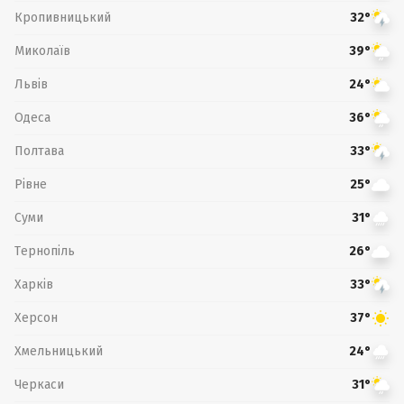
Кропивницький
32°
Миколаїв
39°
Львів
24°
Одеса
36°
Полтава
33°
Рівне
25°
Суми
31°
Тернопіль
26°
Харків
33°
Херсон
37°
Хмельницький
24°
Черкаси
31°