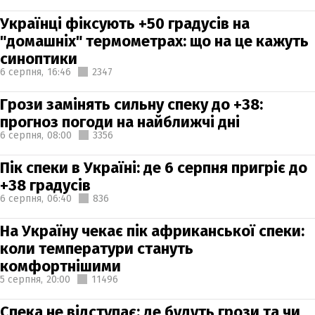
Українці фіксують +50 градусів на
"домашніх" термометрах: що на це кажуть
синоптики
6 серпня,
16:46
2347
Грози замінять сильну спеку до +38:
прогноз погоди на найближчі дні
6 серпня,
08:00
3356
Пік спеки в Україні: де 6 серпня пригріє до
+38 градусів
6 серпня,
06:40
836
На Україну чекає пік африканської спеки:
коли температури стануть
комфортнішими
5 серпня,
20:00
11496
Спека не відступає: де будуть грози та чи