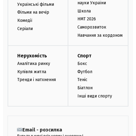
науки України
Українські фільми
Школа
Фільми на вечір
НМТ 2026
Комедії
Саморозвиток
Серіали
Навчання за кордоном
Нерухомість
Спорт
Аналітика ринку
Бокс
Купівля житла
Футбол
Тренди і натхнення
Теніс
Біатлон
Інші види спорту
Email - розсилка
Будьте в курсі всіх новин і оновлень!