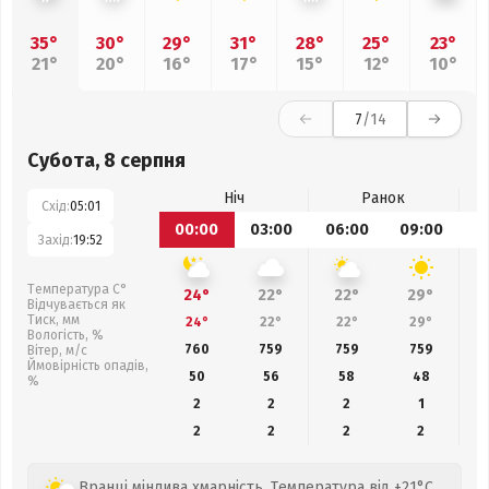
35°
30°
29°
31°
28°
25°
23°
21°
20°
16°
17°
15°
12°
10°
7
/14
Субота, 8 серпня
Ніч
Ранок
Схід:
05:01
00:00
03:00
06:00
09:00
1
Захід:
19:52
Температура С°
24°
22°
22°
29°
Відчувається як
Тиск, мм
24°
22°
22°
29°
Вологість, %
760
759
759
759
Вітер, м/с
Ймовірність опадів,
50
56
58
48
%
2
2
2
1
2
2
2
2
Вранці мінлива хмарність. Температура від +21°C