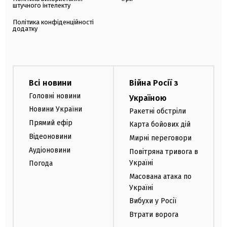
штучного інтелекту
Політика конфіденційності
додатку
Всі новини
Війна Росії з
Головні новини
Україною
Новини України
Ракетні обстріли
Прямий ефір
Карта бойових дій
Відеоновини
Мирні переговори
Аудіоновини
Повітряна тривога в
Україні
Погода
Масована атака по
Україні
Вибухи у Росії
Втрати ворога