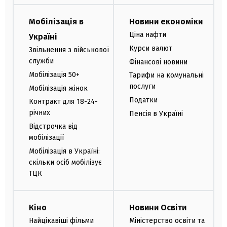
Мобілізація в
Новини економіки
Ціна нафти
Україні
Курси валют
Звільнення з військової
служби
Фінансові новини
Мобілізація 50+
Тарифи на комунальні
послуги
Мобілізація жінок
Податки
Контракт для 18-24-
річних
Пенсія в Україні
Відстрочка від
мобілізації
Мобілізація в Україні:
скільки осіб мобілізує
ТЦК
Кіно
Новини Освіти
Найцікавіші фільми
Міністерство освіти та