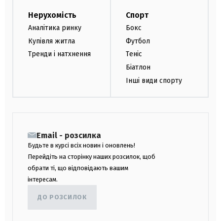
Нерухомість
Спорт
Аналітика ринку
Бокс
Купівля житла
Футбол
Тренди і натхнення
Теніс
Біатлон
Інші види спорту
Email - розсилка
Будьте в курсі всіх новин і оновлень!
Перейдіть на сторінку наших розсилок, щоб
обрати ті, що відповідають вашим
інтересам.
ДО РОЗСИЛОК