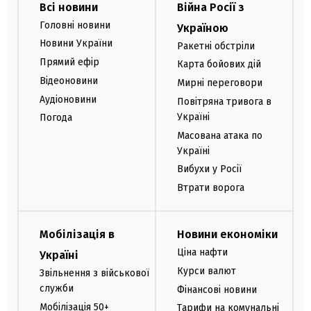
Всі новини
Війна Росії з
Головні новини
Україною
Новини України
Ракетні обстріли
Прямий ефір
Карта бойових дій
Відеоновини
Мирні переговори
Аудіоновини
Повітряна тривога в
Україні
Погода
Масована атака по
Україні
Вибухи у Росії
Втрати ворога
Мобілізація в
Новини економіки
Ціна нафти
Україні
Курси валют
Звільнення з військової
служби
Фінансові новини
Мобілізація 50+
Тарифи на комунальні