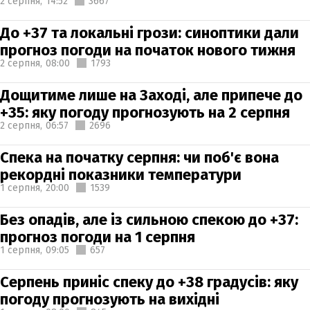
2 серпня,
14:52
3667
До +37 та локальні грози: синоптики дали
прогноз погоди на початок нового тижня
2 серпня,
08:00
1793
Дощитиме лише на Заході, але припече до
+35: яку погоду прогнозують на 2 серпня
2 серпня,
06:57
2696
Спека на початку серпня: чи поб'є вона
рекордні показники температури
1 серпня,
20:00
1539
Без опадів, але із сильною спекою до +37:
прогноз погоди на 1 серпня
1 серпня,
09:05
657
Серпень приніс спеку до +38 градусів: яку
погоду прогнозують на вихідні