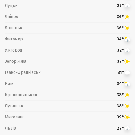
Луцьк
27°
Дніпро
36°
Донецьк
36°
Житомир
34°
Ужгород
32°
Запоріжжя
37°
Івано-Франківськ
31°
Київ
34°
Кропивницький
38°
Луганськ
38°
Миколаїв
39°
Львів
27°