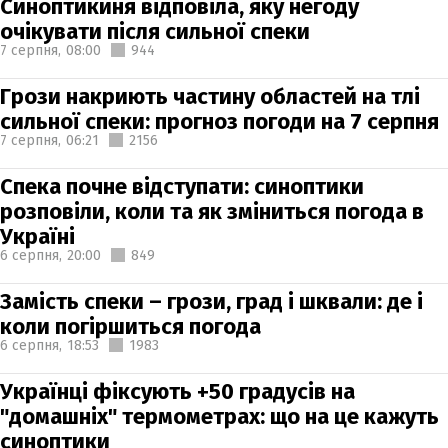
Синоптикиня відповіла, яку негоду
очікувати після сильної спеки
7 серпня,
08:00
944
Грози накриють частину областей на тлі
сильної спеки: прогноз погоди на 7 серпня
7 серпня,
06:21
2156
Спека почне відступати: синоптики
розповіли, коли та як зміниться погода в
Україні
6 серпня,
20:00
849
Замість спеки – грози, град і шквали: де і
коли погіршиться погода
6 серпня,
18:53
1983
Українці фіксують +50 градусів на
"домашніх" термометрах: що на це кажуть
синоптики