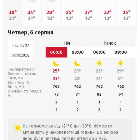
38°
34°
28°
25°
27°
32°
25°
21°
21°
18°
13°
12°
13°
13°
Четвер, 6 серпня
Ніч
Ранок
Схід:
05:27
00:00
03:00
06:00
09:00
1
Захід:
20:32
Температура С°
25°
23°
22°
29°
Відчувається як
Тиск, мм
25°
23°
22°
31°
Вологість, %
762
762
762
762
Вітер, м/с
Ймовірність опадів,
73
81
82
61
%
2
1
1
1
2
2
2
2
На термометрі від +21°C до +38°C, обмежте
активність у найспекотніші години. До вечора
небо буде чистим, легкий вітер до 3 м/с.