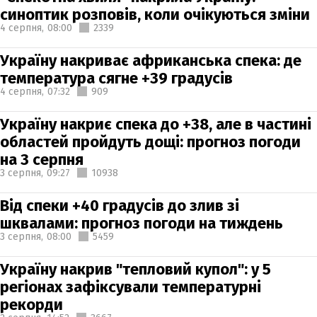
синоптик розповів, коли очікуються зміни
4 серпня,
08:00
2339
Україну накриває африканська спека: де
температура сягне +39 градусів
4 серпня,
07:32
909
Україну накриє спека до +38, але в частині
областей пройдуть дощі: прогноз погоди
на 3 серпня
3 серпня,
09:27
10938
Від спеки +40 градусів до злив зі
шквалами: прогноз погоди на тиждень
3 серпня,
08:00
5459
Україну накрив "тепловий купол": у 5
регіонах зафіксували температурні
рекорди