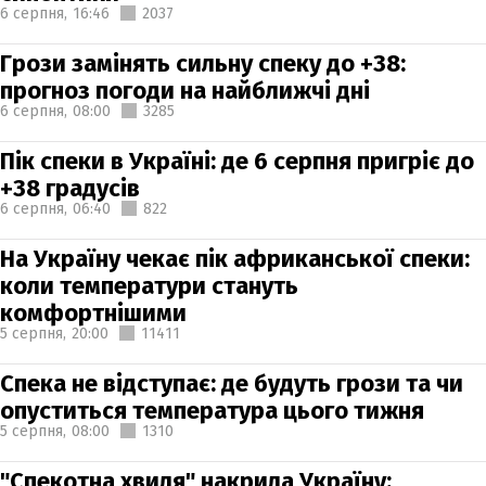
6 серпня,
16:46
2037
Грози замінять сильну спеку до +38:
прогноз погоди на найближчі дні
6 серпня,
08:00
3285
Пік спеки в Україні: де 6 серпня пригріє до
+38 градусів
6 серпня,
06:40
822
На Україну чекає пік африканської спеки:
коли температури стануть
комфортнішими
5 серпня,
20:00
11411
Спека не відступає: де будуть грози та чи
опуститься температура цього тижня
5 серпня,
08:00
1310
"Спекотна хвиля" накрила Україну: