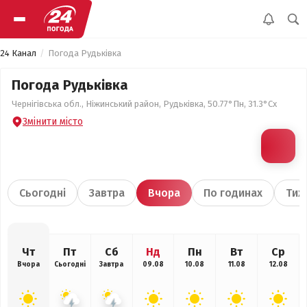
24 Канал
Погода Рудьківка
Погода Рудьківка
Чернігівська обл., Ніжинський район, Рудьківка, 50.77°Пн, 31.3°Сх
Змінити місто
Сьогодні
Завтра
Вчора
По годинах
Тиж
Чт
Пт
Сб
Нд
Пн
Вт
Ср
Вчора
Сьогодні
Завтра
09.08
10.08
11.08
12.08