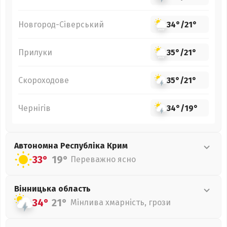
Новгород-Сіверський
34°
/
21°
Прилуки
35°
/
21°
Скороходове
35°
/
21°
Чернігів
34°
/
19°
Автономна Республіка Крим
33°
19°
Переважно ясно
Вінницька
область
34°
21°
Мінлива хмарність, грози