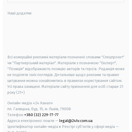
Наші додатки:
android
apple
smart tv
samsung smart tv
Всі комерційні рекламні матеріали позначені словами "Спецпроєкт"
чи "Партнерський матеріал". Матеріали з позначкою "Експерт",
"Позиція" відображають позицію авторів та героїв. Редакція може
не поділяти їхніх поглядів. Детальніше щодо реклами та правил
цитування можна ознайомитись в правилах користування сайтом.
Усі права захищені.
Матеріали сайту призначені для осіб старше
21
року (21+)
Онлайн-медіа «24 Канал»
пл. Галицька, буд. 15, м. Львів, 79008
Телефон
+380 (32) 229-77-77
Адреса електронної пошти —
legal@24tv.com.ua
Ідентифікатор онлайн-медіа в Реєстрі суб'єктів у сфері медіа —