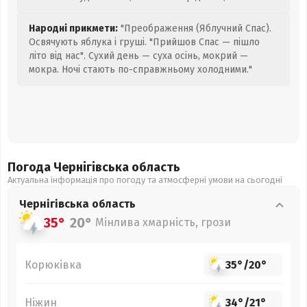
Народні прикмети:
"Преображення (Яблучний Спас).
Освячують яблука і груші. "Прийшов Спас — пішло
літо від нас". Сухий день — суха осінь, мокрий —
мокра. Ночі стають по-справжньому холодними."
Погода Чернігівська
область
Актуальна інформація про погоду та атмосферні умови на сьогодні
Чернігівська
область
35°
20°
Мінлива хмарність, грози
Корюківка
35°
/
20°
Ніжин
34°
/
21°