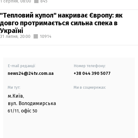
1 серпня,
08:00
845
"Тепловий купол" накриває Європу: як
довго протримається сильна спека в
Україні
31 липня,
20:00
10914
E-mail редакції
Номер телефону:
news24@24tv.com.ua
+38 044 390 5077
Ми тут:
Ми в соцмережах:
м.Київ
,
вул. Володимирська
офіс
61/11,
50