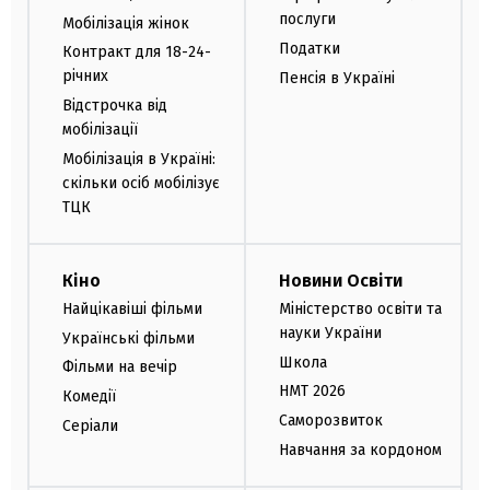
послуги
Мобілізація жінок
Податки
Контракт для 18-24-
річних
Пенсія в Україні
Відстрочка від
мобілізації
Мобілізація в Україні:
скільки осіб мобілізує
ТЦК
Кіно
Новини Освіти
Найцікавіші фільми
Міністерство освіти та
науки України
Українські фільми
Школа
Фільми на вечір
НМТ 2026
Комедії
Саморозвиток
Серіали
Навчання за кордоном