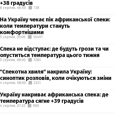
+38 градусів
6 серпня,
06:40
728
На Україну чекає пік африканської спеки:
коли температури стануть
комфортнішими
5 серпня,
20:00
10491
Спека не відступає: де будуть грози та чи
опуститься температура цього тижня
5 серпня,
08:00
1283
"Спекотна хвиля" накрила Україну:
синоптик розповів, коли очікуються зміни
4 серпня,
08:00
2321
Україну накриває африканська спека: де
температура сягне +39 градусів
4 серпня,
07:32
900