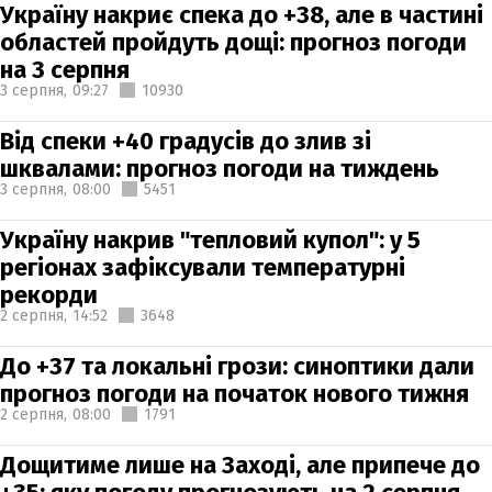
Україну накриє спека до +38, але в частині
областей пройдуть дощі: прогноз погоди
на 3 серпня
3 серпня,
09:27
10930
Від спеки +40 градусів до злив зі
шквалами: прогноз погоди на тиждень
3 серпня,
08:00
5451
Україну накрив "тепловий купол": у 5
регіонах зафіксували температурні
рекорди
2 серпня,
14:52
3648
До +37 та локальні грози: синоптики дали
прогноз погоди на початок нового тижня
2 серпня,
08:00
1791
Дощитиме лише на Заході, але припече до