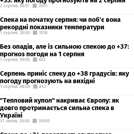
+35: яку погоду прогнозують на 2 серпня
2 серпня,
06:57
2691
Спека на початку серпня: чи поб'є вона
рекордні показники температури
1 серпня,
20:00
1538
Без опадів, але із сильною спекою до +37:
прогноз погоди на 1 серпня
1 серпня,
09:05
653
Серпень приніс спеку до +38 градусів: яку
погоду прогнозують на вихідні
1 серпня,
08:00
842
"Тепловий купол" накриває Європу: як
довго протримається сильна спека в
Україні
31 липня,
20:00
10905