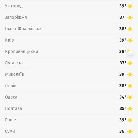
Ужгород
39°
Запоріжжя
37°
Івано-Франківськ
38°
Київ
39°
Кропивницький
38°
Луганськ
37°
Миколаїв
39°
Львів
38°
Одеса
34°
Полтава
35°
Рівне
39°
Суми
36°