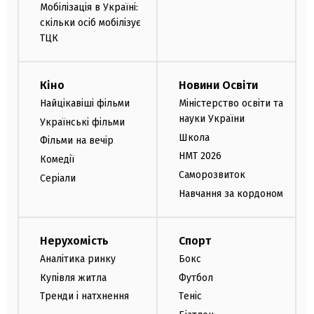
Мобілізація в Україні:
скільки осіб мобілізує
ТЦК
Кіно
Новини Освіти
Найцікавіші фільми
Міністерство освіти та
науки України
Українські фільми
Школа
Фільми на вечір
НМТ 2026
Комедії
Саморозвиток
Серіали
Навчання за кордоном
Нерухомість
Спорт
Аналітика ринку
Бокс
Купівля житла
Футбол
Тренди і натхнення
Теніс