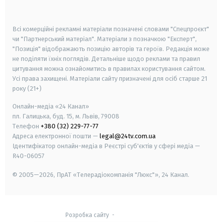
smart tv
samsung smart tv
Всі комерційні рекламні матеріали позначені словами "Спецпроєкт"
чи "Партнерський матеріал". Матеріали з позначкою "Експерт",
"Позиція" відображають позицію авторів та героїв. Редакція може
не поділяти їхніх поглядів. Детальніше щодо реклами та правил
цитування можна ознайомитись в правилах користування сайтом.
Усі права захищені.
Матеріали сайту призначені для осіб старше
21
року (21+)
Онлайн-медіа «24 Канал»
пл. Галицька, буд. 15, м. Львів, 79008
Телефон
+380 (32) 229-77-77
Адреса електронної пошти —
legal@24tv.com.ua
Ідентифікатор онлайн-медіа в Реєстрі суб'єктів у сфері медіа —
R40-06057
© 2005—2026,
ПрАТ «Телерадіокомпанія "Люкс"», 24 Канал.
Розробка сайту
-