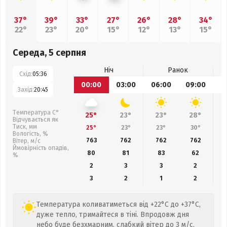
37°
39°
33°
27°
26°
28°
34°
22°
23°
20°
15°
12°
13°
15°
Середа, 5 серпня
Ніч
Ранок
Схід:
05:36
00:00
03:00
06:00
09:00
1
Захід:
20:45
Температура С°
25°
23°
23°
28°
Відчувається як
Тиск, мм
25°
23°
23°
30°
Вологість, %
763
762
762
762
Вітер, м/с
Ймовірність опадів,
80
81
83
62
%
2
3
3
2
3
2
1
2
Температура коливатиметься від +22°C до +37°C,
дуже тепло, тримайтеся в тіні. Впродовж дня
небо буде безхмарним, слабкий вітер до 3 м/с,