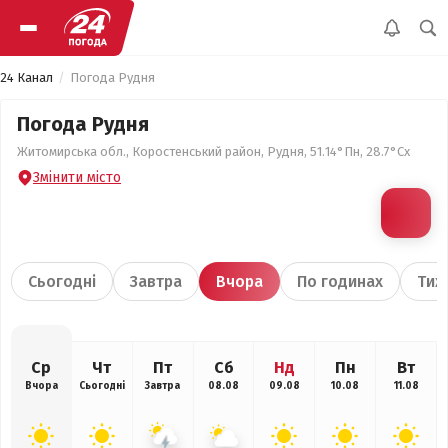
24 Канал
Погода Рудня
Погода Рудня
Житомирська обл., Коростенський район, Рудня, 51.14°Пн, 28.7°Сх
Змінити місто
Сьогодні
Завтра
Вчора
По годинах
Тиж
Ср
Чт
Пт
Сб
Нд
Пн
Вт
Вчора
Сьогодні
Завтра
08.08
09.08
10.08
11.08