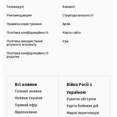
Телеведучі
Вакансії
Рекламодавцям
Структура власності
Правила користування
Архів
Політика конфіденційності
Карта сайту
Політика використання
Ігри
штучного інтелекту
Політика конфіденційності
додатку
Всі новини
Війна Росії з
Головні новини
Україною
Новини України
Ракетні обстріли
Прямий ефір
Карта бойових дій
Відеоновини
Мирні переговори