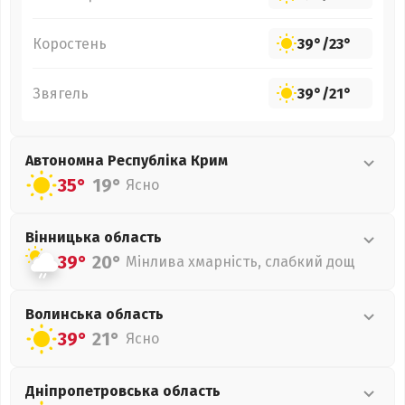
Коростень
39°
/
23°
Звягель
39°
/
21°
Автономна Республіка Крим
35°
19°
Ясно
Вінницька
область
39°
20°
Мінлива хмарність, слабкий дощ
Волинська
область
39°
21°
Ясно
Дніпропетровська
область