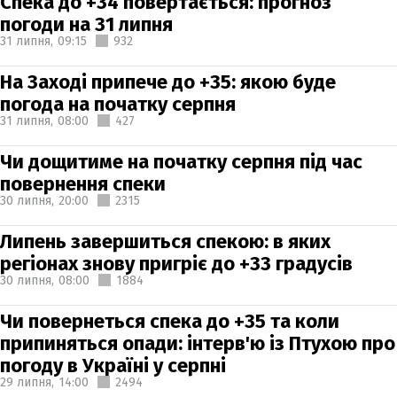
Спека до +34 повертається: прогноз
погоди на 31 липня
31 липня,
09:15
932
На Заході припече до +35: якою буде
погода на початку серпня
31 липня,
08:00
427
Чи дощитиме на початку серпня під час
повернення спеки
30 липня,
20:00
2315
Липень завершиться спекою: в яких
регіонах знову пригріє до +33 градусів
30 липня,
08:00
1884
Чи повернеться спека до +35 та коли
припиняться опади: інтерв'ю із Птухою про
погоду в Україні у серпні
29 липня,
14:00
2494