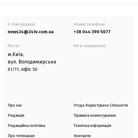
E-mail редакції
Номер телефону:
news24@24tv.com.ua
+38 044 390 5077
Ми тут:
Ми в соцмережах:
м.Київ
,
вул. Володимирська
офіс
61/11,
50
Про нас
Угода Користувача Спільноти
Редакція
Правила коментування
Редакційна політика
Технічна інформація
Про телеканал
Контакти