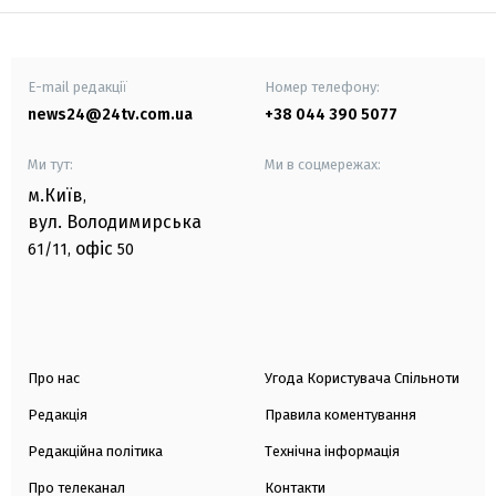
E-mail редакції
Номер телефону:
news24@24tv.com.ua
+38 044 390 5077
Ми тут:
Ми в соцмережах:
м.Київ
,
вул. Володимирська
офіс
61/11,
50
Про нас
Угода Користувача Спільноти
Редакція
Правила коментування
Редакційна політика
Технічна інформація
Про телеканал
Контакти