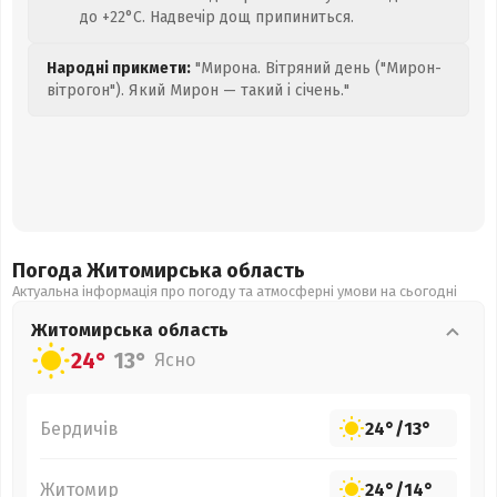
до +22°C. Надвечір дощ припиниться.
Народні прикмети:
"Мирона. Вітряний день ("Мирон-
вітрогон"). Який Мирон — такий і січень."
Погода Житомирська
область
Актуальна інформація про погоду та атмосферні умови на сьогодні
Житомирська
область
24°
13°
Ясно
Бердичів
24°
/
13°
Житомир
24°
/
14°