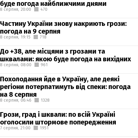
буде погода найближчими днями
8 серпня,
20:00
470
Частину України знову накриють грози:
погода на 9 серпня
8 серпня,
19:15
718
До +38, але місцями з грозами та
шквалами: якою буде погода на вихідних
8 серпня,
08:00
961
Похолодання йде в Україну, але деякі
регіони потерпатимуть від спеки: погода
на 8 серпня
8 серпня,
06:46
1328
Грози, град і шквали: по всій Україні
оголосили штормове попередження
7 серпня,
21:00
1951