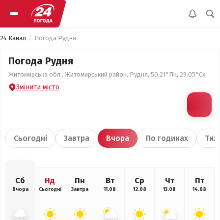
24 Канал
Погода Рудня
Погода Рудня
Житомирська обл., Житомирський район, Рудня, 50.21°Пн, 29.05°Сх
Змінити місто
Сьогодні
Завтра
Вчора
По годинах
Тиж
Сб
Нд
Пн
Вт
Ср
Чт
Пт
Вчора
Сьогодні
Завтра
11.08
12.08
13.08
14.08