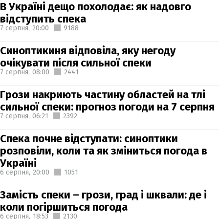
В Україні дещо похолодає: як надовго
відступить спека
7 серпня,
20:00
9188
Синоптикиня відповіла, яку негоду
очікувати після сильної спеки
7 серпня,
08:00
2441
Грози накриють частину областей на тлі
сильної спеки: прогноз погоди на 7 серпня
7 серпня,
06:21
2392
Спека почне відступати: синоптики
розповіли, коли та як зміниться погода в
Україні
6 серпня,
20:00
1051
Замість спеки – грози, град і шквали: де і
коли погіршиться погода
6 серпня,
18:53
2130