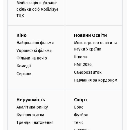
Мобілізація в Україні:
скільки осіб мобілізує
ТЦК
Кіно
Новини Освіти
Найцікавіші фільми
Міністерство освіти та
науки України
Українські фільми
Школа
Фільми на вечір
НМТ 2026
Комедії
Саморозвиток
Серіали
Навчання за кордоном
Нерухомість
Спорт
Аналітика ринку
Бокс
Купівля житла
Футбол
Тренди і натхнення
Теніс