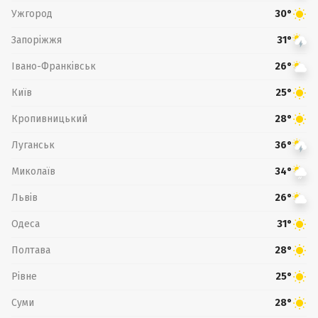
Ужгород
30°
Запоріжжя
31°
Івано-Франківськ
26°
Київ
25°
Кропивницький
28°
Луганськ
36°
Миколаїв
34°
Львів
26°
Одеса
31°
Полтава
28°
Рівне
25°
Суми
28°