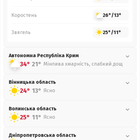
Коростень
26°
/
13°
Звягель
25°
/
11°
Автономна Республіка Крим
34°
21°
Мінлива хмарність, слабкий дощ
Вінницька
область
24°
13°
Ясно
Волинська
область
25°
11°
Ясно
Дніпропетровська
область