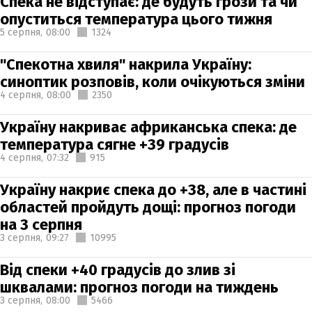
Спека не відступає: де будуть грози та чи
опуститься температура цього тижня
5 серпня,
08:00
1324
"Спекотна хвиля" накрила Україну:
синоптик розповів, коли очікуються зміни
4 серпня,
08:00
2350
Україну накриває африканська спека: де
температура сягне +39 градусів
4 серпня,
07:32
915
Україну накриє спека до +38, але в частині
областей пройдуть дощі: прогноз погоди
на 3 серпня
3 серпня,
09:27
10995
Від спеки +40 градусів до злив зі
шквалами: прогноз погоди на тиждень
3 серпня,
08:00
5466