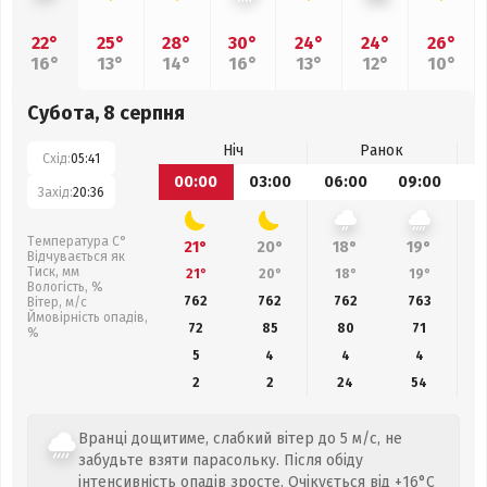
22°
25°
28°
30°
24°
24°
26°
16°
13°
14°
16°
13°
12°
10°
Субота, 8 серпня
Ніч
Ранок
Схід:
05:41
00:00
03:00
06:00
09:00
1
Захід:
20:36
Температура С°
21°
20°
18°
19°
Відчувається як
Тиск, мм
21°
20°
18°
19°
Вологість, %
762
762
762
763
Вітер, м/с
Ймовірність опадів,
72
85
80
71
%
5
4
4
4
2
2
24
54
Вранці дощитиме, слабкий вітер до 5 м/с, не
забудьте взяти парасольку. Після обіду
інтенсивність опадів зросте. Очікується від +16°C