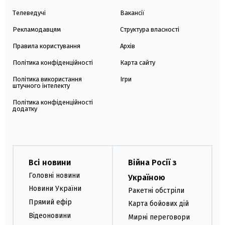
Телеведучі
Вакансії
Рекламодавцям
Структура власності
Правила користування
Архів
Політика конфіденційності
Карта сайту
Політика використання
Ігри
штучного інтелекту
Політика конфіденційності
додатку
Всі новини
Війна Росії з
Головні новини
Україною
Новини України
Ракетні обстріли
Прямий ефір
Карта бойових дій
Відеоновини
Мирні переговори