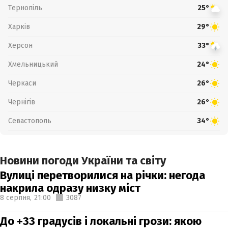
Тернопіль
25°
Харків
29°
Херсон
33°
Хмельницький
24°
Черкаси
26°
Чернігів
26°
Севастополь
34°
Новини погоди України та світу
Вулиці перетворилися на річки: негода
накрила одразу низку міст
8 серпня,
21:00
3087
До +33 градусів і локальні грози: якою