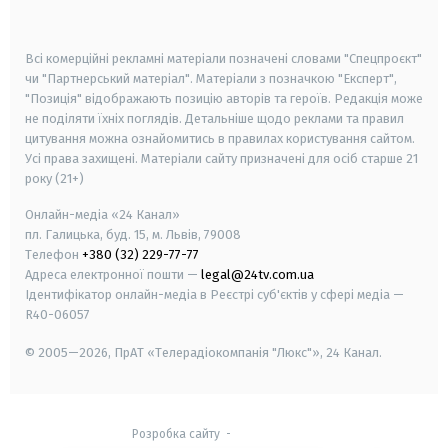
smart tv
samsung smart tv
Всі комерційні рекламні матеріали позначені словами "Спецпроєкт"
чи "Партнерський матеріал". Матеріали з позначкою "Експерт",
"Позиція" відображають позицію авторів та героїв. Редакція може
не поділяти їхніх поглядів. Детальніше щодо реклами та правил
цитування можна ознайомитись в правилах користування сайтом.
Усі права захищені.
Матеріали сайту призначені для осіб старше
21
року (21+)
Онлайн-медіа «24 Канал»
пл. Галицька, буд. 15, м. Львів, 79008
Телефон
+380 (32) 229-77-77
Адреса електронної пошти —
legal@24tv.com.ua
Ідентифікатор онлайн-медіа в Реєстрі суб'єктів у сфері медіа —
R40-06057
© 2005—2026,
ПрАТ «Телерадіокомпанія "Люкс"», 24 Канал.
Розробка сайту
-