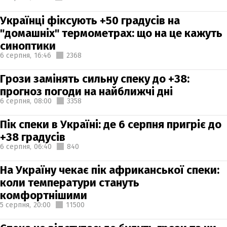
Українці фіксують +50 градусів на
"домашніх" термометрах: що на це кажуть
синоптики
6 серпня,
16:46
2368
Грози замінять сильну спеку до +38:
прогноз погоди на найближчі дні
6 серпня,
08:00
3358
Пік спеки в Україні: де 6 серпня пригріє до
+38 градусів
6 серпня,
06:40
840
На Україну чекає пік африканської спеки:
коли температури стануть
комфортнішими
5 серпня,
20:00
11500