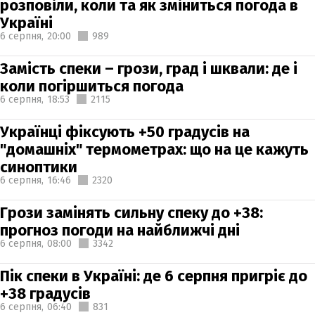
розповіли, коли та як зміниться погода в
Україні
6 серпня,
20:00
989
Замість спеки – грози, град і шквали: де і
коли погіршиться погода
6 серпня,
18:53
2115
Українці фіксують +50 градусів на
"домашніх" термометрах: що на це кажуть
синоптики
6 серпня,
16:46
2320
Грози замінять сильну спеку до +38:
прогноз погоди на найближчі дні
6 серпня,
08:00
3342
Пік спеки в Україні: де 6 серпня пригріє до
+38 градусів
6 серпня,
06:40
831