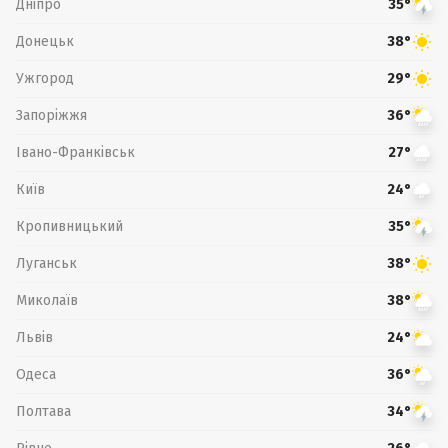
Дніпро
35°
Донецьк
38°
Ужгород
29°
Запоріжжя
36°
Івано-Франківськ
27°
Київ
24°
Кропивницький
35°
Луганськ
38°
Миколаїв
38°
Львів
24°
Одеса
36°
Полтава
34°