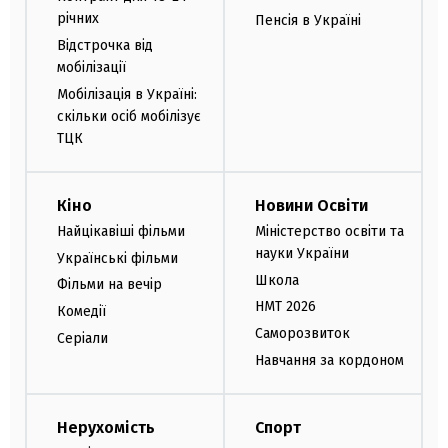
річних
Пенсія в Україні
Відстрочка від
мобілізації
Мобілізація в Україні:
скільки осіб мобілізує
ТЦК
Кіно
Новини Освіти
Найцікавіші фільми
Міністерство освіти та
науки України
Українські фільми
Школа
Фільми на вечір
НМТ 2026
Комедії
Саморозвиток
Серіали
Навчання за кордоном
Нерухомість
Спорт