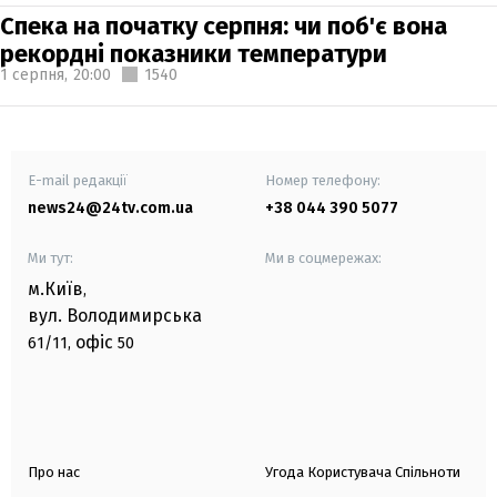
Спека на початку серпня: чи поб'є вона
рекордні показники температури
1 серпня,
20:00
1540
E-mail редакції
Номер телефону:
news24@24tv.com.ua
+38 044 390 5077
Ми тут:
Ми в соцмережах:
м.Київ
,
вул. Володимирська
офіс
61/11,
50
Про нас
Угода Користувача Спільноти