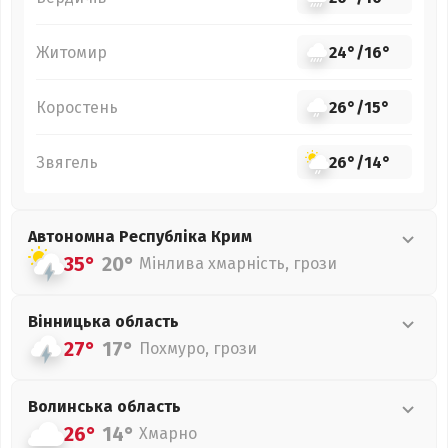
Житомир
24°
/
16°
Коростень
26°
/
15°
Звягель
26°
/
14°
Автономна Республіка Крим
35°
20°
Мінлива хмарність, грози
Вінницька
область
27°
17°
Похмуро, грози
Волинська
область
26°
14°
Хмарно