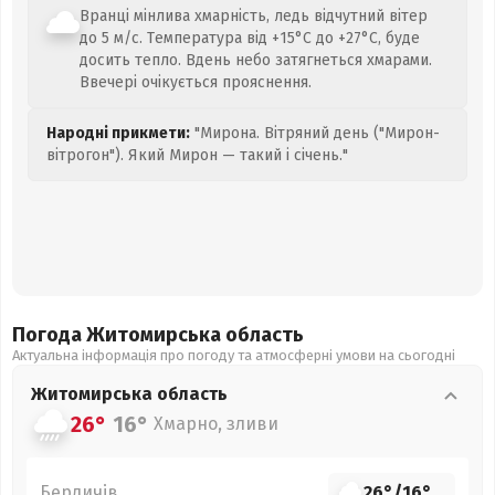
Вранці мінлива хмарність, ледь відчутний вітер
до 5 м/с. Температура від +15°C до +27°C, буде
досить тепло. Вдень небо затягнеться хмарами.
Ввечері очікується прояснення.
Народні прикмети:
"Мирона. Вітряний день ("Мирон-
вітрогон"). Який Мирон — такий і січень."
Погода Житомирська
область
Актуальна інформація про погоду та атмосферні умови на сьогодні
Житомирська
область
26°
16°
Хмарно, зливи
Бердичів
26°
/
16°