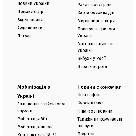
Новини України
Ракетні обстріли
Прямий ефір
Карта бойових дій
Відеоновини
Мирні переговори
Аудіоновини
Повітряна тривога в
Україні
Погода
Масована атака по
Україні
Вибухи у Росії
Втрати ворога
Мобілізація в
Новини економіки
Ціна нафти
Україні
Курси валют
Звільнення з військової
служби
Фінансові новини
Мобілізація 50+
Тарифи на комунальні
послуги
Мобілізація жінок
Податки
Контракт для 18-24-