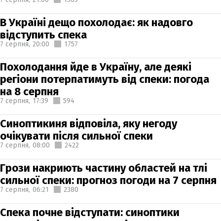
В Україні дещо похолодає: як надовго
відступить спека
7 серпня,
20:00
1757
Похолодання йде в Україну, але деякі
регіони потерпатимуть від спеки: погода
на 8 серпня
7 серпня,
17:39
594
Синоптикиня відповіла, яку негоду
очікувати після сильної спеки
7 серпня,
08:00
2422
Грози накриють частину областей на тлі
сильної спеки: прогноз погоди на 7 серпня
7 серпня,
06:21
2380
Спека почне відступати: синоптики