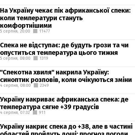
На Україну чекає пік африканської спеки:
коли температури стануть
комфортнішими
5 серпня,
20:00
11477
Спека не відступає: де будуть грози та чи
опуститься температура цього тижня
5 серпня,
08:00
1319
"Спекотна хвиля" накрила Україну:
синоптик розповів, коли очікуються зміни
4 серпня,
08:00
2349
Україну накриває африканська спека: де
температура сягне +39 градусів
4 серпня,
07:32
911
Україну накриє спека до +38, але в частині
областей пройдуть дощі: прогноз погоди