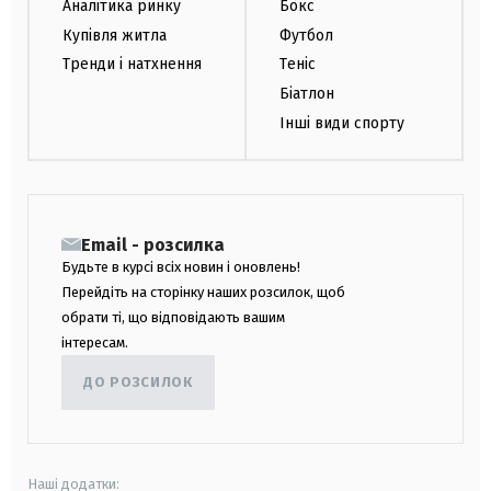
Аналітика ринку
Бокс
Купівля житла
Футбол
Тренди і натхнення
Теніс
Біатлон
Інші види спорту
Email - розсилка
Будьте в курсі всіх новин і оновлень!
Перейдіть на сторінку наших розсилок, щоб
обрати ті, що відповідають вашим
інтересам.
ДО РОЗСИЛОК
Наші додатки: