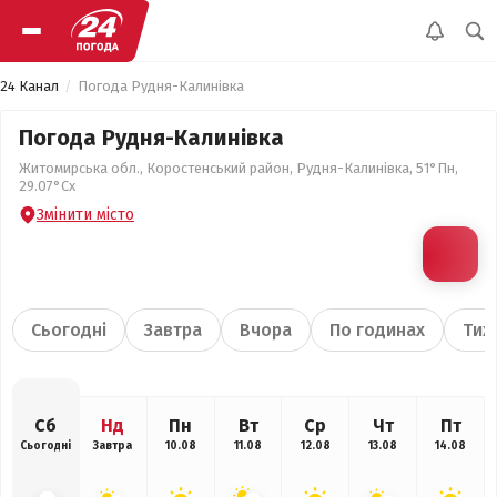
24 Канал
Погода Рудня-Калинівка
Погода Рудня-Калинівка
Житомирська обл., Коростенський район, Рудня-Калинівка, 51°Пн,
29.07°Сх
Змінити місто
Сьогодні
Завтра
Вчора
По годинах
Тиж
Сб
Нд
Пн
Вт
Ср
Чт
Пт
Сьогодні
Завтра
10.08
11.08
12.08
13.08
14.08