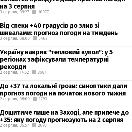
на 3 серпня
3 серпня,
09:27
10977
Від спеки +40 градусів до злив зі
шквалами: прогноз погоди на тиждень
3 серпня,
08:00
5462
Україну накрив "тепловий купол": у 5
регіонах зафіксували температурні
рекорди
2 серпня,
14:52
3681
До +37 та локальні грози: синоптики дали
прогноз погоди на початок нового тижня
2 серпня,
08:00
1793
Дощитиме лише на Заході, але припече до
+35: яку погоду прогнозують на 2 серпня
2 серпня,
06:57
2697