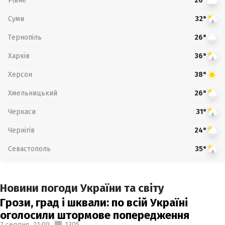
Рівне
26°
Суми
32°
Тернопіль
26°
Харків
36°
Херсон
38°
Хмельницький
26°
Черкаси
31°
Чернігів
24°
Севастополь
35°
Новини погоди України та світу
Грози, град і шквали: по всій Україні
оголосили штормове попередження
7 серпня,
21:00
1305