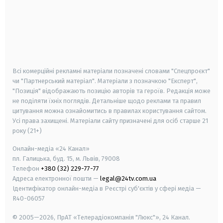
android
apple
smart tv
samsung smart tv
Всі комерційні рекламні матеріали позначені словами "Спецпроєкт"
чи "Партнерський матеріал". Матеріали з позначкою "Експерт",
"Позиція" відображають позицію авторів та героїв. Редакція може
не поділяти їхніх поглядів. Детальніше щодо реклами та правил
цитування можна ознайомитись в правилах користування сайтом.
Усі права захищені.
Матеріали сайту призначені для осіб старше
21
року (21+)
Онлайн-медіа «24 Канал»
пл. Галицька, буд. 15, м. Львів, 79008
Телефон
+380 (32) 229-77-77
Адреса електронної пошти —
legal@24tv.com.ua
Ідентифікатор онлайн-медіа в Реєстрі суб'єктів у сфері медіа —
R40-06057
© 2005—2026,
ПрАТ «Телерадіокомпанія "Люкс"», 24 Канал.