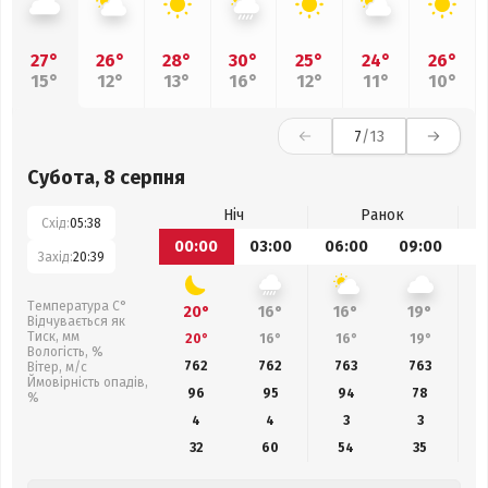
27°
26°
28°
30°
25°
24°
26°
15°
12°
13°
16°
12°
11°
10°
7
/13
Субота, 8 серпня
Ніч
Ранок
Схід:
05:38
00:00
03:00
06:00
09:00
1
Захід:
20:39
Температура С°
20°
16°
16°
19°
Відчувається як
Тиск, мм
20°
16°
16°
19°
Вологість, %
762
762
763
763
Вітер, м/с
Ймовірність опадів,
96
95
94
78
%
4
4
3
3
32
60
54
35