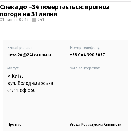
Спека до +34 повертається: прогноз
погоди на 31 липня
31 липня,
09:15
941
E-mail редакції
Номер телефону:
news24@24tv.com.ua
+38 044 390 5077
Ми тут:
Ми в соцмережах:
м.Київ
,
вул. Володимирська
офіс
61/11,
50
Про нас
Угода Користувача Спільноти