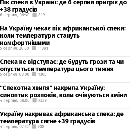
Пік спеки в Україні: де 6 серпня пригріє до
+38 градусів
6 серпня,
06:40
819
На Україну чекає пік африканської спеки:
коли температури стануть
комфортнішими
5 серпня,
20:00
11381
Спека не відступає: де будуть грози та чи
опуститься температура цього тижня
5 серпня,
08:00
1305
"Спекотна хвиля" накрила Україну:
синоптик розповів, коли очікуються зміни
4 серпня,
08:00
2339
Україну накриває африканська спека: де
температура сягне +39 градусів
4 серпня,
07:32
908