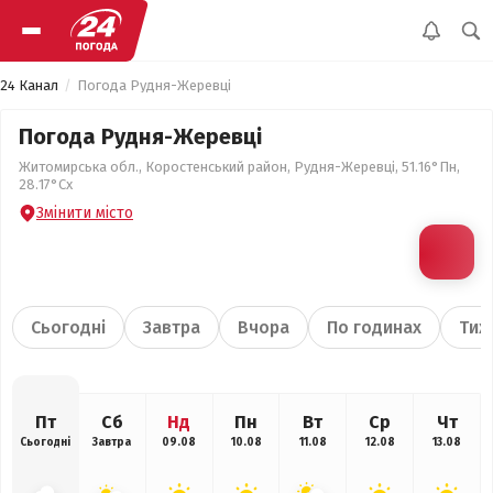
24 Канал
Погода Рудня-Жеревці
Погода Рудня-Жеревці
Житомирська обл., Коростенський район, Рудня-Жеревці, 51.16°Пн,
28.17°Сх
Змінити місто
Сьогодні
Завтра
Вчора
По годинах
Тиж
Пт
Сб
Нд
Пн
Вт
Ср
Чт
Сьогодні
Завтра
09.08
10.08
11.08
12.08
13.08