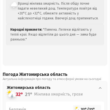
Вранці мінлива хмарність. Після обіду почне
падати невеликий дощ. Температура повітря від
+20°C до +32°C, обмежте активність у
найспекотніші години. Ввечері дощ припиниться.
Народні прикмети:
"Пимена. Лелеки відлітають у
теплі краї. Якщо відлетіли до цього дня — зима буде
ранньою."
Погода Житомирська
область
Актуальна інформація про погоду та атмосферні умови на сьогодні
Житомирська
область
32°
21°
Мінлива хмарність, грози
Бердичів
32°
/
21°