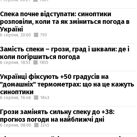
Спека почне відступати: синоптики
розповіли, коли та як зміниться погода в
Україні
6 серпня,
20:00
793
Замість спеки – грози, град і шквали: де і
коли погіршиться погода
6 серпня,
18:53
1855
Українці фіксують +50 градусів на
"домашніх" термометрах: що на це кажуть
синоптики
6 серпня,
16:46
1843
Грози замінять сильну спеку до +38:
прогноз погоди на найближчі дні
6 серпня,
08:00
3245