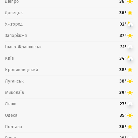
Дніпро
36°
Донецьк
36°
Ужгород
32°
Запоріжжя
37°
Івано-Франківськ
31°
Київ
34°
Кропивницький
38°
Луганськ
38°
Миколаїв
39°
Львів
27°
Одеса
35°
Полтава
36°