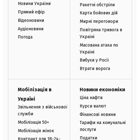
Новини України
Ракетні обстріли
Прямий ефір
Карта бойових дій
Відеоновини
Мирні переговори
Аудіоновини
Повітряна тривога в
Україні
Погода
Масована атака по
Україні
Вибухи у Росії
Втрати ворога
Мобілізація в
Новини економіки
Ціна нафти
Україні
Курси валют
Звільнення з військової
служби
Фінансові новини
Мобілізація 50+
Тарифи на комунальні
послуги
Мобілізація жінок
Податки
Контракт для 18-24-