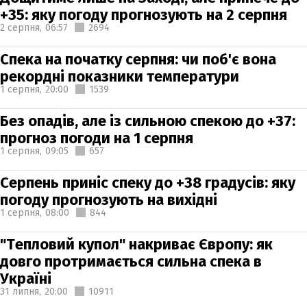
+35: яку погоду прогнозують на 2 серпня
2 серпня,
06:57
2694
Спека на початку серпня: чи поб'є вона
рекордні показники температури
1 серпня,
20:00
1539
Без опадів, але із сильною спекою до +37:
прогноз погоди на 1 серпня
1 серпня,
09:05
657
Серпень приніс спеку до +38 градусів: яку
погоду прогнозують на вихідні
1 серпня,
08:00
844
"Тепловий купол" накриває Європу: як
довго протримається сильна спека в
Україні
31 липня,
20:00
10911