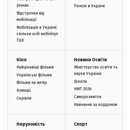
річних
Пенсія в Україні
Відстрочка від
мобілізації
Мобілізація в Україні:
скільки осіб мобілізує
ТЦК
Кіно
Новини Освіти
Найцікавіші фільми
Міністерство освіти та
науки України
Українські фільми
Школа
Фільми на вечір
НМТ 2026
Комедії
Саморозвиток
Серіали
Навчання за кордоном
Нерухомість
Спорт