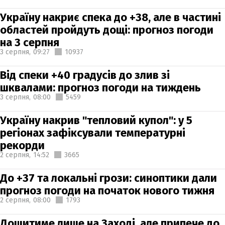
Україну накриє спека до +38, але в частині
областей пройдуть дощі: прогноз погоди
на 3 серпня
3 серпня,
09:27
10937
Від спеки +40 градусів до злив зі
шквалами: прогноз погоди на тиждень
3 серпня,
08:00
5459
Україну накрив "тепловий купол": у 5
регіонах зафіксували температурні
рекорди
2 серпня,
14:52
3665
До +37 та локальні грози: синоптики дали
прогноз погоди на початок нового тижня
2 серпня,
08:00
1793
Дощитиме лише на Заході, але припече до