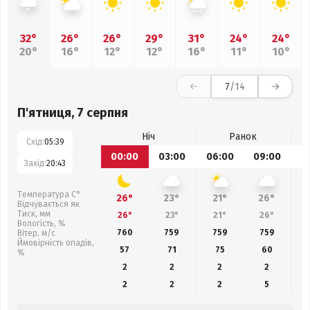
32°
26°
26°
29°
31°
24°
24°
20°
16°
12°
12°
16°
11°
10°
7
/14
П'ятниця, 7 серпня
Ніч
Ранок
Схід:
05:39
00:00
03:00
06:00
09:00
1
Захід:
20:43
Температура С°
26°
23°
21°
26°
Відчувається як
Тиск, мм
26°
23°
21°
26°
Вологість, %
760
759
759
759
Вітер, м/с
Ймовірність опадів,
57
71
75
60
%
2
2
2
2
2
2
2
5