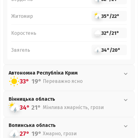
Житомир
35°
/
22°
Коростень
32°
/
21°
Звягель
34°
/
20°
Автономна Республіка Крим
33°
19°
Переважно ясно
Вінницька
область
34°
21°
Мінлива хмарність, грози
Волинська
область
27°
19°
Хмарно, грози