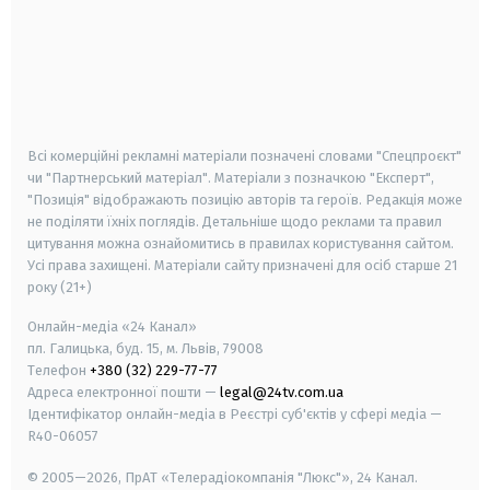
android
apple
smart tv
samsung smart tv
Всі комерційні рекламні матеріали позначені словами "Спецпроєкт"
чи "Партнерський матеріал". Матеріали з позначкою "Експерт",
"Позиція" відображають позицію авторів та героїв. Редакція може
не поділяти їхніх поглядів. Детальніше щодо реклами та правил
цитування можна ознайомитись в правилах користування сайтом.
Усі права захищені.
Матеріали сайту призначені для осіб старше
21
року (21+)
Онлайн-медіа «24 Канал»
пл. Галицька, буд. 15, м. Львів, 79008
Телефон
+380 (32) 229-77-77
Адреса електронної пошти —
legal@24tv.com.ua
Ідентифікатор онлайн-медіа в Реєстрі суб'єктів у сфері медіа —
R40-06057
© 2005—2026,
ПрАТ «Телерадіокомпанія "Люкс"», 24 Канал.