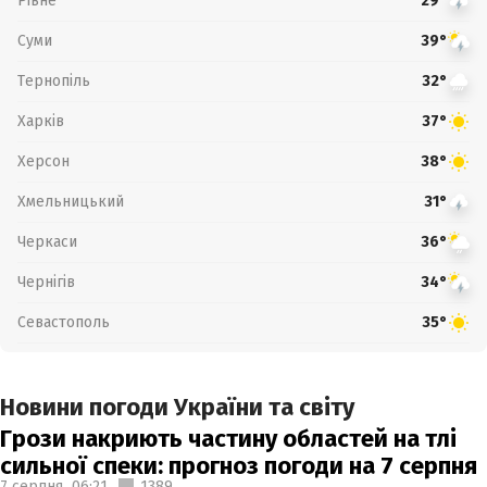
Рівне
29°
Суми
39°
Тернопіль
32°
Харків
37°
Херсон
38°
Хмельницький
31°
Черкаси
36°
Чернігів
34°
Севастополь
35°
Новини погоди України та світу
Грози накриють частину областей на тлі
сильної спеки: прогноз погоди на 7 серпня
7 серпня,
06:21
1389