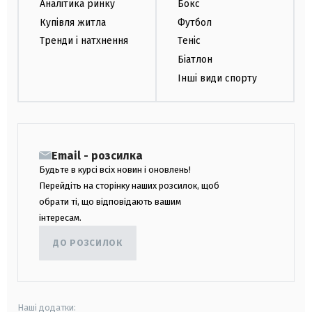
Аналітика ринку
Бокс
Купівля житла
Футбол
Тренди і натхнення
Теніс
Біатлон
Інші види спорту
Email - розсилка
Будьте в курсі всіх новин і оновлень!
Перейдіть на сторінку наших розсилок, щоб
обрати ті, що відповідають вашим
інтересам.
ДО РОЗСИЛОК
Наші додатки: