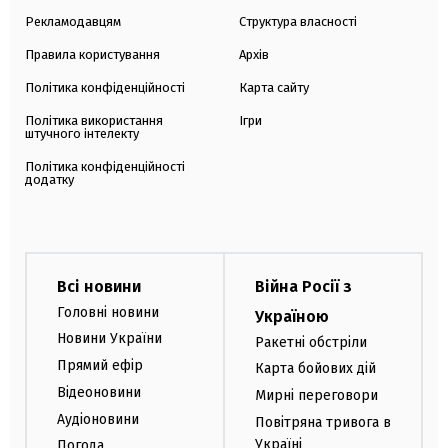
Рекламодавцям
Структура власності
Правила користування
Архів
Політика конфіденційності
Карта сайту
Політика використання
Ігри
штучного інтелекту
Політика конфіденційності
додатку
Всі новини
Війна Росії з
Головні новини
Україною
Новини України
Ракетні обстріли
Прямий ефір
Карта бойових дій
Відеоновини
Мирні переговори
Аудіоновини
Повітряна тривога в
Україні
Погода