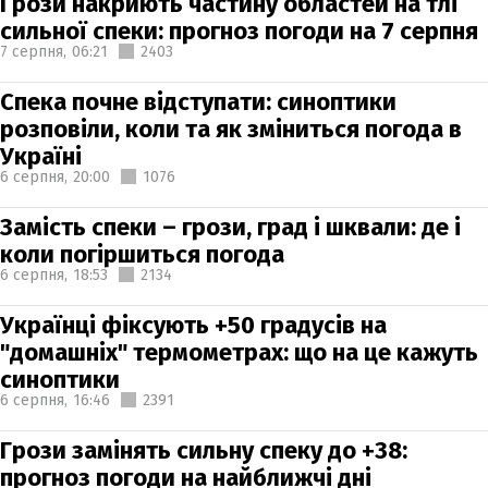
Грози накриють частину областей на тлі
сильної спеки: прогноз погоди на 7 серпня
7 серпня,
06:21
2403
Спека почне відступати: синоптики
розповіли, коли та як зміниться погода в
Україні
6 серпня,
20:00
1076
Замість спеки – грози, град і шквали: де і
коли погіршиться погода
6 серпня,
18:53
2134
Українці фіксують +50 градусів на
"домашніх" термометрах: що на це кажуть
синоптики
6 серпня,
16:46
2391
Грози замінять сильну спеку до +38:
прогноз погоди на найближчі дні