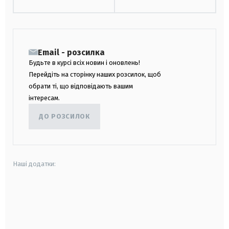
Email - розсилка
Будьте в курсі всіх новин і оновлень!
Перейдіть на сторінку наших розсилок, щоб
обрати ті, що відповідають вашим
інтересам.
ДО РОЗСИЛОК
Наші додатки:
android
apple
smart tv
samsung smart tv