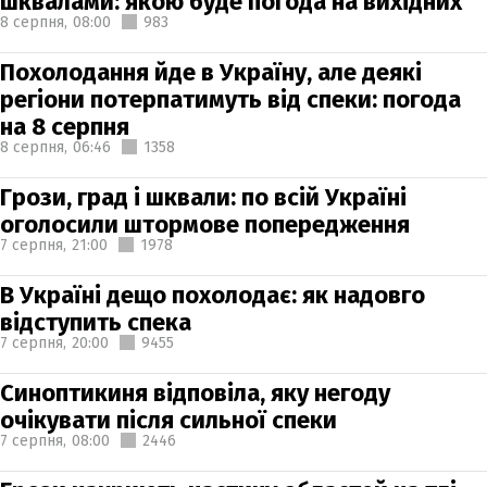
шквалами: якою буде погода на вихідних
8 серпня,
08:00
983
Похолодання йде в Україну, але деякі
регіони потерпатимуть від спеки: погода
на 8 серпня
8 серпня,
06:46
1358
Грози, град і шквали: по всій Україні
оголосили штормове попередження
7 серпня,
21:00
1978
В Україні дещо похолодає: як надовго
відступить спека
7 серпня,
20:00
9455
Синоптикиня відповіла, яку негоду
очікувати після сильної спеки
7 серпня,
08:00
2446