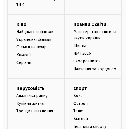
ТЦК
Кіно
Новини Освіти
Найцікавіші фільми
Міністерство освіти та
науки України
Українські фільми
Школа
Фільми на вечір
НМТ 2026
Комедії
Саморозвиток
Серіали
Навчання за кордоном
Нерухомість
Спорт
Аналітика ринку
Бокс
Купівля житла
Футбол
Тренди і натхнення
Теніс
Біатлон
Інші види спорту