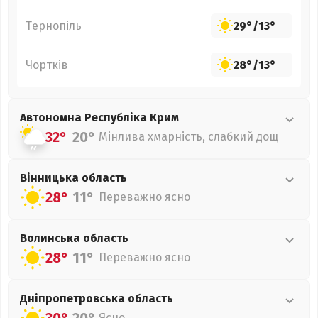
Тернопіль
29°
/
13°
Чортків
28°
/
13°
Автономна Республіка Крим
32°
20°
Мінлива хмарність, слабкий дощ
Вінницька
область
28°
11°
Переважно ясно
Волинська
область
28°
11°
Переважно ясно
Дніпропетровська
область
Ясно