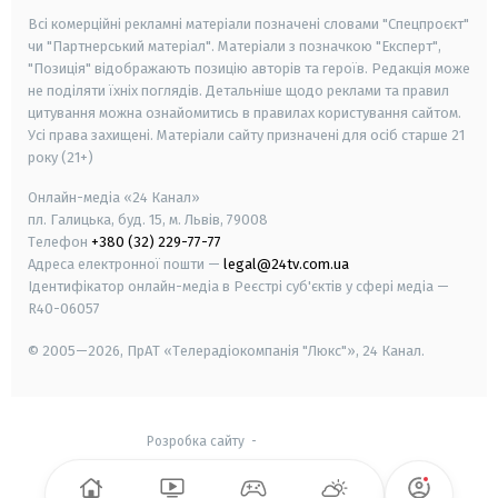
Всі комерційні рекламні матеріали позначені словами "Спецпроєкт"
чи "Партнерський матеріал". Матеріали з позначкою "Експерт",
"Позиція" відображають позицію авторів та героїв. Редакція може
не поділяти їхніх поглядів. Детальніше щодо реклами та правил
цитування можна ознайомитись в правилах користування сайтом.
Усі права захищені.
Матеріали сайту призначені для осіб старше
21
року (21+)
Онлайн-медіа «24 Канал»
пл. Галицька, буд. 15, м. Львів, 79008
Телефон
+380 (32) 229-77-77
Адреса електронної пошти —
legal@24tv.com.ua
Ідентифікатор онлайн-медіа в Реєстрі суб'єктів у сфері медіа —
R40-06057
© 2005—2026,
ПрАТ «Телерадіокомпанія "Люкс"», 24 Канал.
Розробка сайту
-