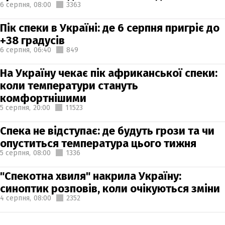
6 серпня,
08:00
3363
Пік спеки в Україні: де 6 серпня пригріє до
+38 градусів
6 серпня,
06:40
849
На Україну чекає пік африканської спеки:
коли температури стануть
комфортнішими
5 серпня,
20:00
11523
Спека не відступає: де будуть грози та чи
опуститься температура цього тижня
5 серпня,
08:00
1336
"Спекотна хвиля" накрила Україну:
синоптик розповів, коли очікуються зміни
4 серпня,
08:00
2352