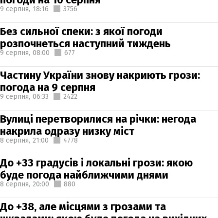
9 серпня,
18:16
3756
Без сильної спеки: з якої погоди
розпочнеться наступний тиждень
9 серпня,
08:00
677
Частину України знову накриють грози:
погода на 9 серпня
9 серпня,
06:33
2422
Вулиці перетворилися на річки: негода
накрила одразу низку міст
8 серпня,
21:00
4778
До +33 градусів і локальні грози: якою
буде погода найближчими днями
8 серпня,
20:00
880
До +38, але місцями з грозами та