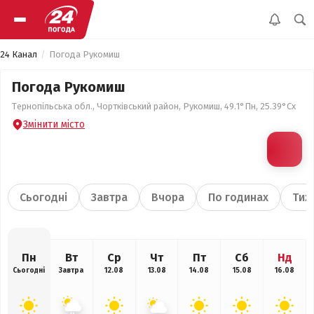
24 Канал
Погода Рукомиш
Погода Рукомиш
Тернопільська обл., Чортківський район, Рукомиш, 49.1°Пн, 25.39°Сх
Змінити місто
Сьогодні
Завтра
Вчора
По годинах
Тиж
Пн
Вт
Ср
Чт
Пт
Сб
Нд
Сьогодні
Завтра
12.08
13.08
14.08
15.08
16.08