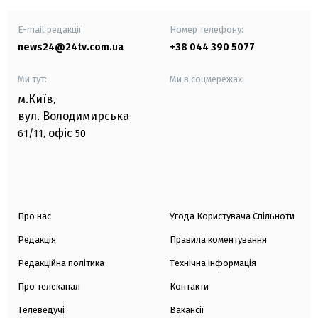
E-mail редакції
Номер телефону:
news24@24tv.com.ua
+38 044 390 5077
Ми тут:
Ми в соцмережах:
м.Київ
,
вул. Володимирська
офіс
61/11,
50
Про нас
Угода Користувача Спільноти
Редакція
Правила коментування
Редакційна політика
Технічна інформація
Про телеканал
Контакти
Телеведучі
Вакансії