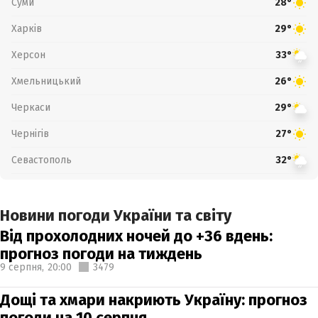
Суми
28°
Харків
29°
Херсон
33°
Хмельницький
26°
Черкаси
29°
Чернігів
27°
Севастополь
32°
Новини погоди України та світу
Від прохолодних ночей до +36 вдень:
прогноз погоди на тиждень
9 серпня,
20:00
3479
Дощі та хмари накриють Україну: прогноз
погоди на 10 серпня