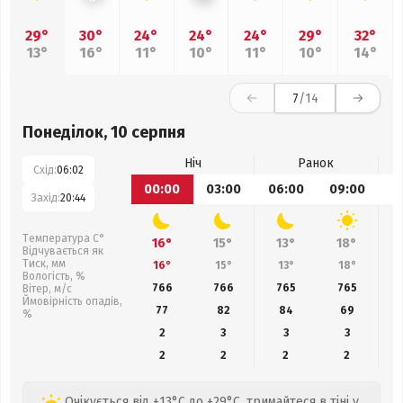
29°
30°
24°
24°
24°
29°
32°
13°
16°
11°
10°
11°
10°
14°
7
/14
Понеділок, 10 серпня
Ніч
Ранок
Схід:
06:02
00:00
03:00
06:00
09:00
1
Захід:
20:44
Температура С°
16°
15°
13°
18°
Відчувається як
Тиск, мм
16°
15°
13°
18°
Вологість, %
766
766
765
765
Вітер, м/с
Ймовірність опадів,
77
82
84
69
%
2
3
3
3
2
2
2
2
Очікується від +13°C до +29°C, тримайтеся в тіні у