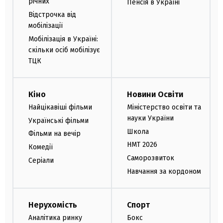
річних
Пенсія в Україні
Відстрочка від
мобілізації
Мобілізація в Україні:
скільки осіб мобілізує
ТЦК
Кіно
Новини Освіти
Найцікавіші фільми
Міністерство освіти та
науки України
Українські фільми
Школа
Фільми на вечір
НМТ 2026
Комедії
Саморозвиток
Серіали
Навчання за кордоном
Нерухомість
Спорт
Аналітика ринку
Бокс