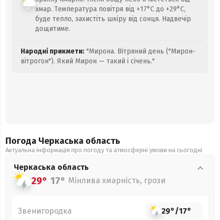
хмар. Температура повітря від +17°C до +29°C,
буде тепло, захистіть шкіру від сонця. Надвечір
дощитиме.
Народні прикмети:
"Мирона. Вітряний день ("Мирон-
вітрогон"). Який Мирон — такий і січень."
Погода Черкаська
область
Актуальна інформація про погоду та атмосферні умови на сьогодні
Черкаська
область
29°
17°
Мінлива хмарність, грози
Звенигородка
29°
/
17°