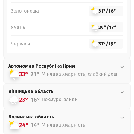
Золотоноша
31°
/
18°
Умань
29°
/
17°
Черкаси
31°
/
19°
Автономна Республіка Крим
33°
21°
Мінлива хмарність, слабкий дощ
Вінницька
область
23°
16°
Похмуро, зливи
Волинська
область
24°
14°
Мінлива хмарність