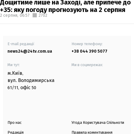
Дощитиме лише на Заході, але припече до
+35: яку погоду прогнозують на 2 серпня
2 серпня,
06:57
2702
E-mail редакції
Номер телефону:
news24@24tv.com.ua
+38 044 390 5077
Ми тут:
Ми в соцмережах:
м.Київ
,
вул. Володимирська
офіс
61/11,
50
Про нас
Угода Користувача Спільноти
Редакція
Правила коментування