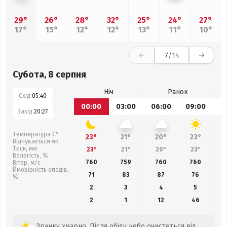
29°
26°
28°
32°
25°
24°
27°
17°
15°
12°
12°
13°
11°
10°
7
/14
Субота, 8 серпня
Ніч
Ранок
Схід:
05:40
00:00
03:00
06:00
09:00
1
Захід:
20:27
Температура С°
23°
21°
20°
23°
Відчувається як
Тиск, мм
23°
21°
20°
23°
Вологість, %
760
759
760
760
Вітер, м/с
Ймовірність опадів,
71
83
87
76
%
2
3
4
5
2
1
12
46
Зранку хмарно. Після обіду небо очистеться від