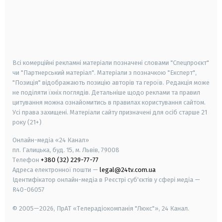
android
apple
smart tv
samsung smart tv
Всі комерційні рекламні матеріали позначені словами "Спецпроєкт"
чи "Партнерський матеріал". Матеріали з позначкою "Експерт",
"Позиція" відображають позицію авторів та героїв. Редакція може
не поділяти їхніх поглядів. Детальніше щодо реклами та правил
цитування можна ознайомитись в правилах користування сайтом.
Усі права захищені.
Матеріали сайту призначені для осіб старше
21
року (21+)
Онлайн-медіа «24 Канал»
пл. Галицька, буд. 15, м. Львів, 79008
Телефон
+380 (32) 229-77-77
Адреса електронної пошти —
legal@24tv.com.ua
Ідентифікатор онлайн-медіа в Реєстрі суб'єктів у сфері медіа —
R40-06057
© 2005—2026,
ПрАТ «Телерадіокомпанія "Люкс"», 24 Канал.