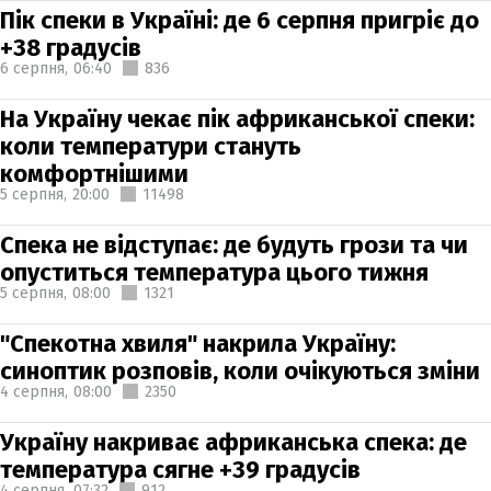
Пік спеки в Україні: де 6 серпня пригріє до
+38 градусів
6 серпня,
06:40
836
На Україну чекає пік африканської спеки:
коли температури стануть
комфортнішими
5 серпня,
20:00
11498
Спека не відступає: де будуть грози та чи
опуститься температура цього тижня
5 серпня,
08:00
1321
"Спекотна хвиля" накрила Україну:
синоптик розповів, коли очікуються зміни
4 серпня,
08:00
2350
Україну накриває африканська спека: де
температура сягне +39 градусів
4 серпня,
07:32
912