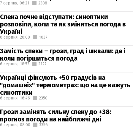
7 серпня,
06:21
2388
Спека почне відступати: синоптики
розповіли, коли та як зміниться погода в
Україні
6 серпня,
20:00
1037
Замість спеки – грози, град і шквали: де і
коли погіршиться погода
6 серпня,
18:53
2127
Українці фіксують +50 градусів на
"домашніх" термометрах: що на це кажуть
синоптики
6 серпня,
16:46
2350
Грози замінять сильну спеку до +38:
прогноз погоди на найближчі дні
6 серпня,
08:00
3356