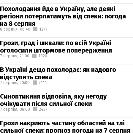
Похолодання йде в Україну, але деякі
регіони потерпатимуть від спеки: погода
на 8 серпня
8 серпня,
06:46
1271
Грози, град і шквали: по всій Україні
оголосили штормове попередження
7 серпня,
21:00
1920
В Україні дещо похолодає: як надовго
відступить спека
7 серпня,
20:00
7111
Синоптикиня відповіла, яку негоду
очікувати після сильної спеки
7 серпня,
08:00
2437
Грози накриють частину областей на тлі
сильної спеки: прогноз погоди на 7 серпня