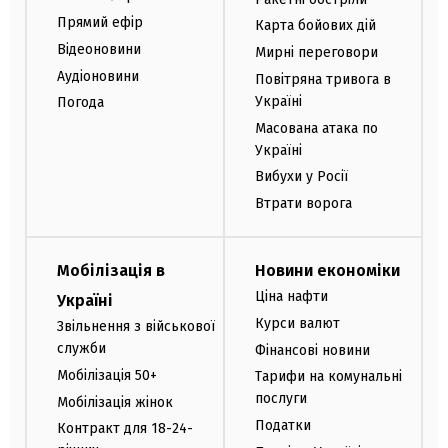
Прямий ефір
Карта бойових дій
Відеоновини
Мирні переговори
Аудіоновини
Повітряна тривога в
Україні
Погода
Масована атака по
Україні
Вибухи у Росії
Втрати ворога
Мобілізація в
Новини економіки
Ціна нафти
Україні
Курси валют
Звільнення з військової
служби
Фінансові новини
Мобілізація 50+
Тарифи на комунальні
послуги
Мобілізація жінок
Податки
Контракт для 18-24-