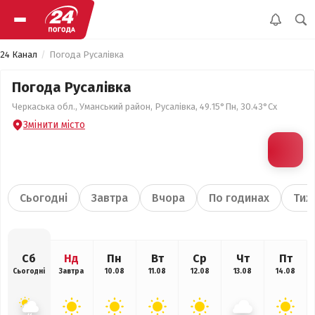
24 Канал
Погода Русалівка
Погода Русалівка
Черкаська обл., Уманський район, Русалівка, 49.15°Пн, 30.43°Сх
Змінити місто
Сьогодні
Завтра
Вчора
По годинах
Тиж
Сб
Нд
Пн
Вт
Ср
Чт
Пт
Сьогодні
Завтра
10.08
11.08
12.08
13.08
14.08