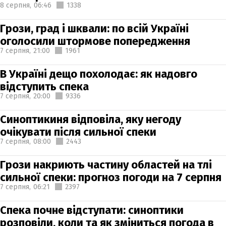
8 серпня,
06:46
1338
Грози, град і шквали: по всій Україні
оголосили штормове попередження
7 серпня,
21:00
1961
В Україні дещо похолодає: як надовго
відступить спека
7 серпня,
20:00
9336
Синоптикиня відповіла, яку негоду
очікувати після сильної спеки
7 серпня,
08:00
2443
Грози накриють частину областей на тлі
сильної спеки: прогноз погоди на 7 серпня
7 серпня,
06:21
2397
Спека почне відступати: синоптики
розповіли, коли та як зміниться погода в