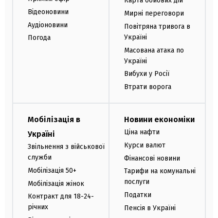
Карта бойових дій
Відеоновини
Мирні переговори
Аудіоновини
Повітряна тривога в
Україні
Погода
Масована атака по
Україні
Вибухи у Росії
Втрати ворога
Мобілізація в
Новини економіки
Ціна нафти
Україні
Курси валют
Звільнення з військової
служби
Фінансові новини
Мобілізація 50+
Тарифи на комунальні
послуги
Мобілізація жінок
Податки
Контракт для 18-24-
річних
Пенсія в Україні