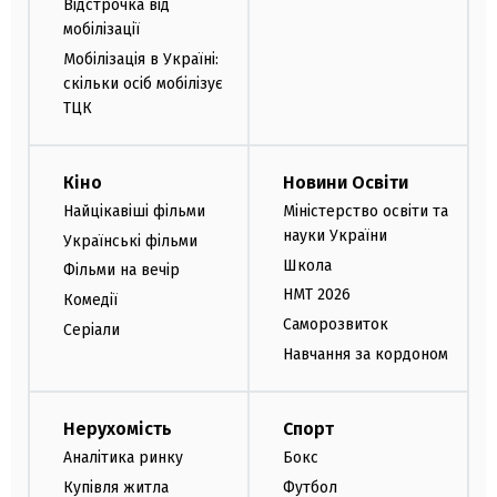
Відстрочка від
мобілізації
Мобілізація в Україні:
скільки осіб мобілізує
ТЦК
Кіно
Новини Освіти
Найцікавіші фільми
Міністерство освіти та
науки України
Українські фільми
Школа
Фільми на вечір
НМТ 2026
Комедії
Саморозвиток
Серіали
Навчання за кордоном
Нерухомість
Спорт
Аналітика ринку
Бокс
Купівля житла
Футбол