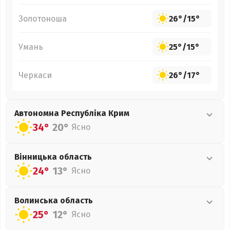
Золотоноша
26°
/
15°
Умань
25°
/
15°
Черкаси
26°
/
17°
Автономна Республіка Крим
34°
20°
Ясно
Вінницька
область
24°
13°
Ясно
Волинська
область
25°
12°
Ясно