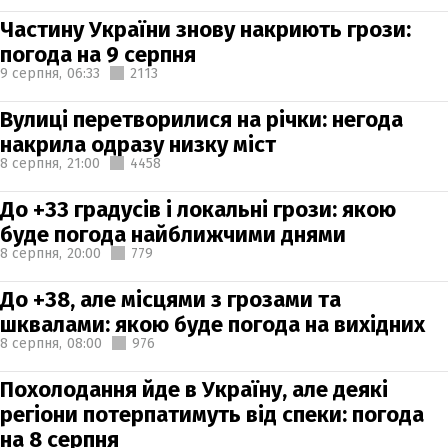
Частину України знову накриють грози:
погода на 9 серпня
9 серпня,
06:33
2113
Вулиці перетворилися на річки: негода
накрила одразу низку міст
8 серпня,
21:00
4458
До +33 градусів і локальні грози: якою
буде погода найближчими днями
8 серпня,
20:00
779
До +38, але місцями з грозами та
шквалами: якою буде погода на вихідних
8 серпня,
08:00
976
Похолодання йде в Україну, але деякі
регіони потерпатимуть від спеки: погода
на 8 серпня