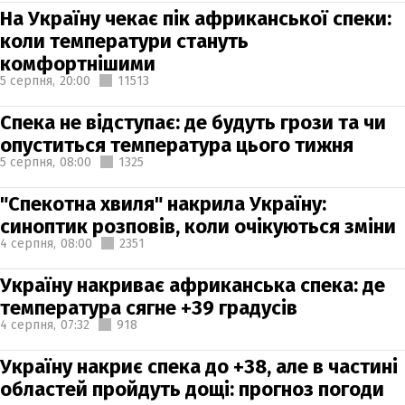
На Україну чекає пік африканської спеки:
коли температури стануть
комфортнішими
5 серпня,
20:00
11513
Спека не відступає: де будуть грози та чи
опуститься температура цього тижня
5 серпня,
08:00
1325
"Спекотна хвиля" накрила Україну:
синоптик розповів, коли очікуються зміни
4 серпня,
08:00
2351
Україну накриває африканська спека: де
температура сягне +39 градусів
4 серпня,
07:32
918
Україну накриє спека до +38, але в частині
областей пройдуть дощі: прогноз погоди