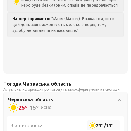
небо буде безхмарним, опадів не передбачається.
Народні прикмети:
"Матія (Матвія). Вважалося, що в
цей день змії висмоктують молоко з корів, тому
худобу не виганяли на пасовище."
Погода Черкаська
область
Актуальна інформація про погоду та атмосферні умови на сьогодні
Черкаська
область
25°
15°
Ясно
Звенигородка
25°
/
15°