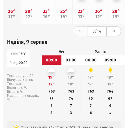
26°
28°
33°
25°
23°
26°
28°
17°
17°
16°
16°
13°
12°
15°
7
/14
Неділя, 9 серпня
Ніч
Ранок
Схід:
05:33
00:00
03:00
06:00
09:00
1
Захід:
20:20
Температура С°
19°
18°
17°
19°
Відчувається як
Тиск, мм
19°
18°
17°
19°
Вологість, %
763
763
763
764
Вітер, м/с
Ймовірність опадів,
77
74
70
67
%
7
7
7
6
3
3
6
4
Очікується від +17°C до +26°C. З ранку до вечора