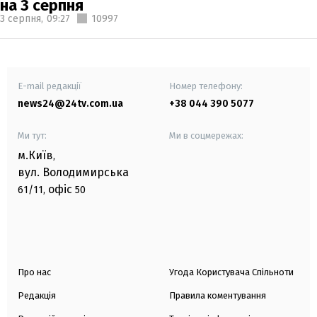
на 3 серпня
3 серпня,
09:27
10997
E-mail редакції
Номер телефону:
news24@24tv.com.ua
+38 044 390 5077
Ми тут:
Ми в соцмережах:
м.Київ
,
вул. Володимирська
офіс
61/11,
50
Про нас
Угода Користувача Спільноти
Редакція
Правила коментування