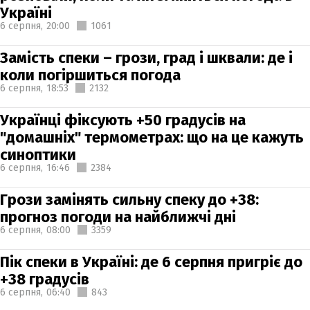
Україні
6 серпня,
20:00
1061
Замість спеки – грози, град і шквали: де і
коли погіршиться погода
6 серпня,
18:53
2132
Українці фіксують +50 градусів на
"домашніх" термометрах: що на це кажуть
синоптики
6 серпня,
16:46
2384
Грози замінять сильну спеку до +38:
прогноз погоди на найближчі дні
6 серпня,
08:00
3359
Пік спеки в Україні: де 6 серпня пригріє до
+38 градусів
6 серпня,
06:40
843