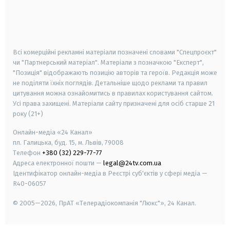
android
apple
smart tv
samsung smart tv
Всі комерційні рекламні матеріали позначені словами "Спецпроєкт"
чи "Партнерський матеріал". Матеріали з позначкою "Експерт",
"Позиція" відображають позицію авторів та героїв. Редакція може
не поділяти їхніх поглядів. Детальніше щодо реклами та правил
цитування можна ознайомитись в правилах користування сайтом.
Усі права захищені.
Матеріали сайту призначені для осіб старше
21
року (21+)
Онлайн-медіа «24 Канал»
пл. Галицька, буд. 15, м. Львів, 79008
Телефон
+380 (32) 229-77-77
Адреса електронної пошти —
legal@24tv.com.ua
Ідентифікатор онлайн-медіа в Реєстрі суб'єктів у сфері медіа —
R40-06057
© 2005—2026,
ПрАТ «Телерадіокомпанія "Люкс"», 24 Канал.