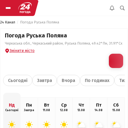
24 Канал
Погода Руська Поляна
Погода Руська Поляна
Черкаська обл., Черкаський район, Руська Поляна, 49.42°Пн, 31.91°Сх
Змінити місто
Сьогодні
Завтра
Вчора
По годинах
Тиж
Нд
Пн
Вт
Ср
Чт
Пт
Сб
Сьогодні
Завтра
11.08
12.08
13.08
14.08
15.08