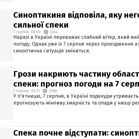
Синоптикиня відповіла, яку нег
сильної спеки
7 серпня,
08:00
2434
Наразі в Україні переважає слабкий вітер, який м
погоду. Однак уже із 7 серпня через проходження 
синоптична ситуація зміниться.
Грози накриють частину областе
спеки: прогноз погоди на 7 сер
7 серпня,
06:21
2388
У п'ятницю, 7 серпня, в Україні подекуди утримаєт
прогнозують мінливу хмарність та опади у низці рег
Спека почне відступати: синопт