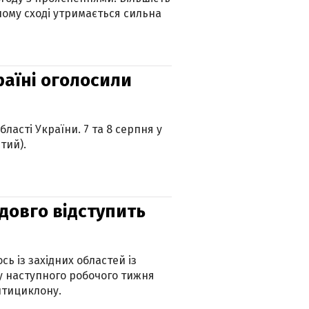
ному сході утримається сильна
країні оголосили
ласті України. 7 та 8 серпня у
тий).
адовго відступить
ь із західних областей із
 наступного робочого тижня
нтициклону.