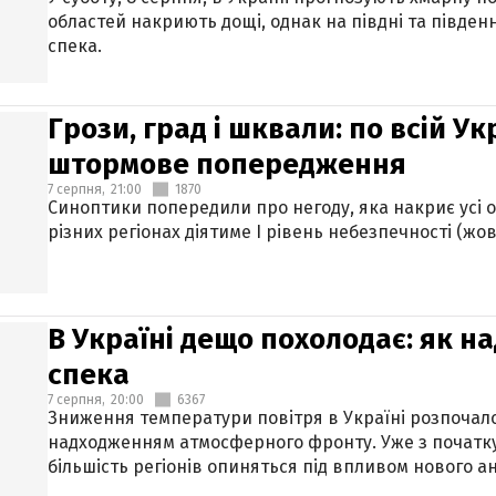
областей накриють дощі, однак на півдні та півден
спека.
Грози, град і шквали: по всій У
штормове попередження
7 серпня,
21:00
1870
Синоптики попередили про негоду, яка накриє усі об
різних регіонах діятиме І рівень небезпечності (жов
В Україні дещо похолодає: як н
спека
7 серпня,
20:00
6367
Зниження температури повітря в Україні розпочалос
надходженням атмосферного фронту. Уже з початку
більшість регіонів опиняться під впливом нового а