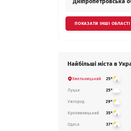
Дніпропетровська
о
ПОКАЗАТИ ІНШІ ОБЛАСТІ
Найбільші міста в Укра
Хмельницький
25°
Луцьк
25°
Ужгород
29°
Кропивницький
35°
Одеса
37°