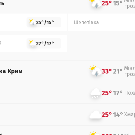
Мін
25°
15°
ть
гро
25°
/
15°
Шепетівка
й
27°
/
17°
Мін
33°
21°
ка Крим
гро
25°
17°
Пох
25°
14°
Хма