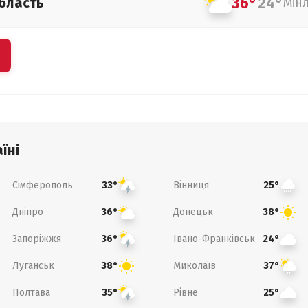
36°
24°
бласть
Мін
їні
Сімферополь
Вінниця
33°
25°
Дніпро
Донецьк
36°
38°
Запоріжжя
Івано-Франківськ
36°
24°
Луганськ
Миколаїв
38°
37°
Полтава
Рівне
35°
25°