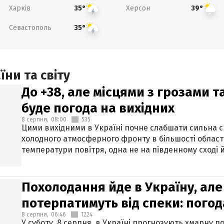
Харків
Херсон
35°
39°
Севастополь
35°
ни та світу
До +38, але місцями з грозами 
буде погода на вихідних
8 серпня,
08:00
535
Цими вихідними в Україні почне слабшати сильна 
холодного атмосферного фронту в більшості област
температури повітря, одна не на південному сході й
Похолодання йде в Україну, але
потерпатимуть від спеки: погод
8 серпня,
06:46
1224
У суботу, 8 серпня, в Україні прогнозують хмарну п