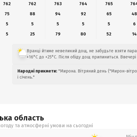
762
762
763
764
765
76
75
88
94
92
65
4
5
5
5
5
5
6
5
25
79
80
52
14
Вранці йтиме невеликий дощ, не забудьте взяти пара
+16°C до +25°C. Після обіду дощ припиниться. Ввечері
Народні прикмети:
"Мирона. Вітряний день ("Мирон-вітро
і січень."
цька
область
огоду та атмосферні умови на сьогодні