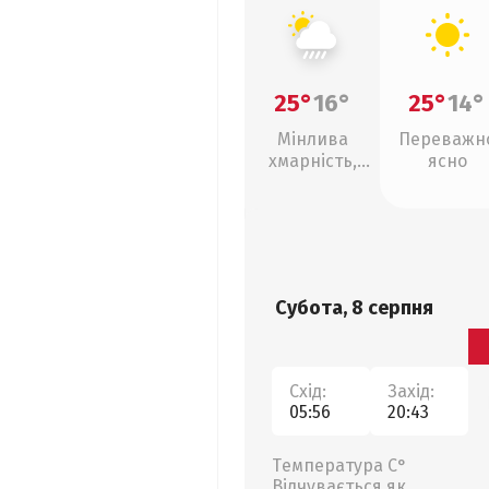
25°
16°
25°
14°
Мінлива
Переважн
хмарність,
ясно
зливи
Субота, 8 серпня
Схід:
Захід:
05:56
20:43
Температура С°
Відчувається як