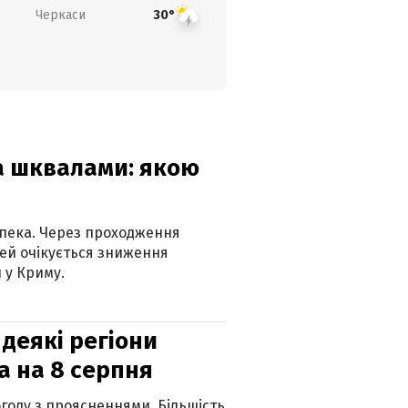
Черкаси
30°
та шквалами: якою
спека. Через проходження
ей очікується зниження
 у Криму.
 деякі регіони
а на 8 серпня
огоду з проясненнями. Більшість