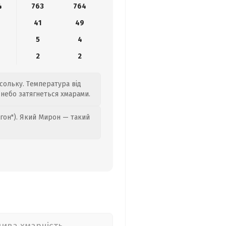
4
763
764
8
41
49
5
4
2
2
сольку. Температура від
 небо затягнеться хмарами.
гон"). Який Мирон — такий