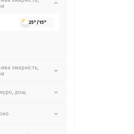
лива хмарність,
зи
25°
/
15°
лива хмарність,
зи
муро, дощ
рно