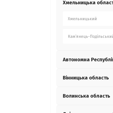
Хмельницька
облас
Хмельницький
Кам’янець-Подільськи
Автономна Республі
Вінницька
область
Волинська
область