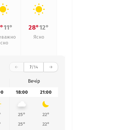
°
11°
28°
12°
еважно
Ясно
ясно
7
/14
Вечір
00
18:00
21:00
°
25°
22°
°
25°
22°