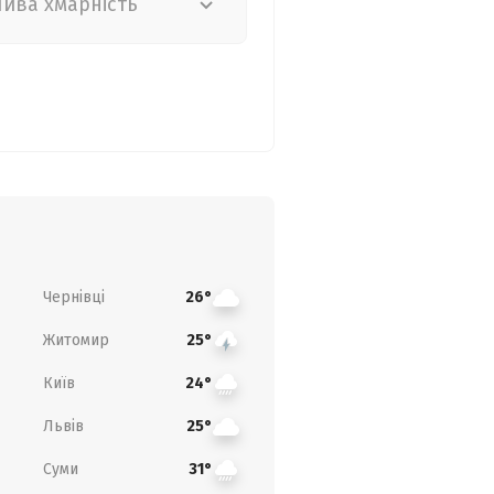
лива хмарність
Чернівці
26°
Житомир
25°
Київ
24°
Львів
25°
Суми
31°