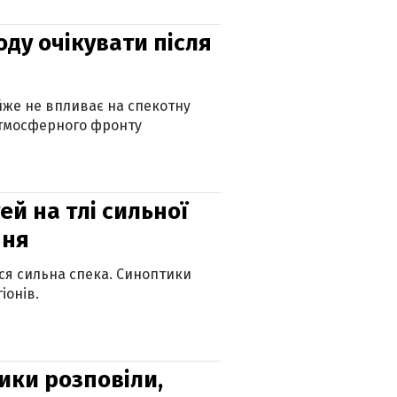
оду очікувати після
айже не впливає на спекотну
атмосферного фронту
й на тлі сильної
пня
ься сильна спека. Синоптики
іонів.
ики розповіли,