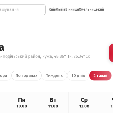
Київ
Львів
Вінниця
Хмельницький
а
-Подільський район, Ружа, 48.86°Пн, 26.34°Сх
ора
По годинах
Тиждень
10 днів
2 тижні
Пн
Вт
Ср
10.08
11.08
12.08
1