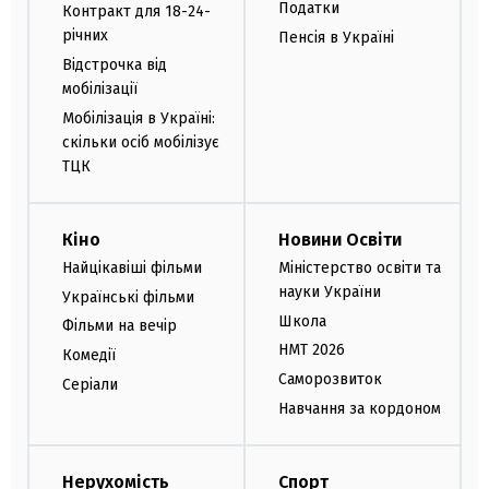
Податки
Контракт для 18-24-
річних
Пенсія в Україні
Відстрочка від
мобілізації
Мобілізація в Україні:
скільки осіб мобілізує
ТЦК
Кіно
Новини Освіти
Найцікавіші фільми
Міністерство освіти та
науки України
Українські фільми
Школа
Фільми на вечір
НМТ 2026
Комедії
Саморозвиток
Серіали
Навчання за кордоном
Нерухомість
Спорт