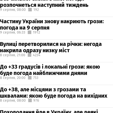
розпочнеться наступний тиждень
9 серпня,
08:00
192
Частину України знову накриють грози:
погода на 9 серпня
9 серпня,
06:33
1912
Вулиці перетворилися на річки: негода
накрила одразу низку міст
8 серпня,
21:00
4234
До +33 градусів і локальні грози: якою
буде погода найближчими днями
8 серпня,
20:00
753
До +38, але місцями з грозами та
шквалами: якою буде погода на вихідних
8 серпня,
08:00
976
Похолодання йде в Україну, але деякі