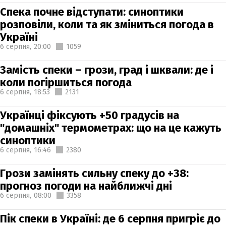
Спека почне відступати: синоптики
розповіли, коли та як зміниться погода в
Україні
6 серпня,
20:00
1059
Замість спеки – грози, град і шквали: де і
коли погіршиться погода
6 серпня,
18:53
2131
Українці фіксують +50 градусів на
"домашніх" термометрах: що на це кажуть
синоптики
6 серпня,
16:46
2380
Грози замінять сильну спеку до +38:
прогноз погоди на найближчі дні
6 серпня,
08:00
3358
Пік спеки в Україні: де 6 серпня пригріє до