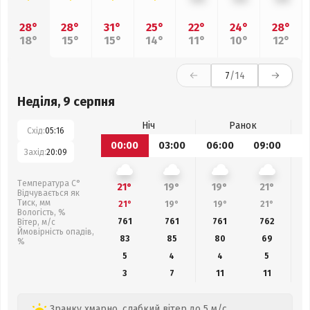
28°
28°
31°
25°
22°
24°
28°
18°
15°
15°
14°
11°
10°
12°
7
/14
Неділя, 9 серпня
Ніч
Ранок
Схід:
05:16
00:00
03:00
06:00
09:00
1
Захід:
20:09
Температура С°
21°
19°
19°
21°
Відчувається як
Тиск, мм
21°
19°
19°
21°
Вологість, %
761
761
761
762
Вітер, м/с
Ймовірність опадів,
83
85
80
69
%
5
4
4
5
3
7
11
11
Зранку хмарно, слабкий вітер до 5 м/с.