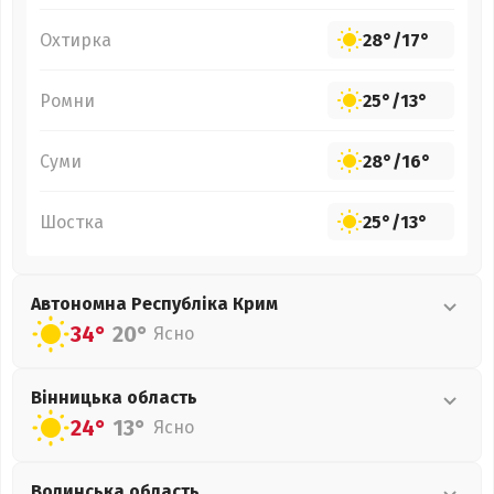
Охтирка
28°
/
17°
Ромни
25°
/
13°
Суми
28°
/
16°
Шостка
25°
/
13°
Автономна Республіка Крим
34°
20°
Ясно
Вінницька
область
24°
13°
Ясно
Волинська
область