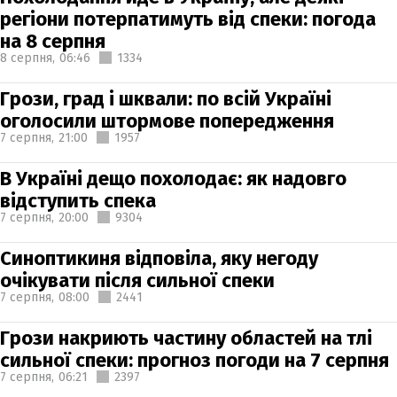
регіони потерпатимуть від спеки: погода
на 8 серпня
8 серпня,
06:46
1334
Грози, град і шквали: по всій Україні
оголосили штормове попередження
7 серпня,
21:00
1957
В Україні дещо похолодає: як надовго
відступить спека
7 серпня,
20:00
9304
Синоптикиня відповіла, яку негоду
очікувати після сильної спеки
7 серпня,
08:00
2441
Грози накриють частину областей на тлі
сильної спеки: прогноз погоди на 7 серпня
7 серпня,
06:21
2397