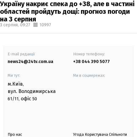
Україну накриє спека до +38, але в частині
областей пройдуть дощі: прогноз погоди
на 3 серпня
3 серпня,
09:27
10997
E-mail редакції
Номер телефону:
news24@24tv.com.ua
+38 044 390 5077
Ми тут:
Ми в соцмережах:
м.Київ
,
вул. Володимирська
офіс
61/11,
50
Про нас
Угода Користувача Спільноти