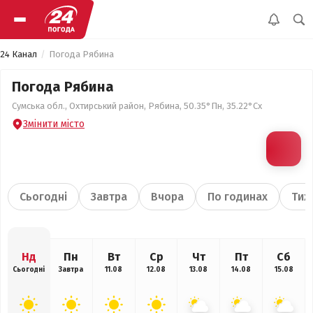
24 Канал
Погода Рябина
Погода Рябина
Сумська обл., Охтирський район, Рябина, 50.35°Пн, 35.22°Сх
Змінити місто
Сьогодні
Завтра
Вчора
По годинах
Тиж
Нд
Пн
Вт
Ср
Чт
Пт
Сб
Сьогодні
Завтра
11.08
12.08
13.08
14.08
15.08