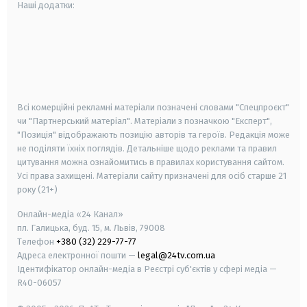
Наші додатки:
android
apple
smart tv
samsung smart tv
Всі комерційні рекламні матеріали позначені словами "Спецпроєкт"
чи "Партнерський матеріал". Матеріали з позначкою "Експерт",
"Позиція" відображають позицію авторів та героїв. Редакція може
не поділяти їхніх поглядів. Детальніше щодо реклами та правил
цитування можна ознайомитись в правилах користування сайтом.
Усі права захищені.
Матеріали сайту призначені для осіб старше
21
року (21+)
Онлайн-медіа «24 Канал»
пл. Галицька, буд. 15, м. Львів, 79008
Телефон
+380 (32) 229-77-77
Адреса електронної пошти —
legal@24tv.com.ua
Ідентифікатор онлайн-медіа в Реєстрі суб'єктів у сфері медіа —
R40-06057