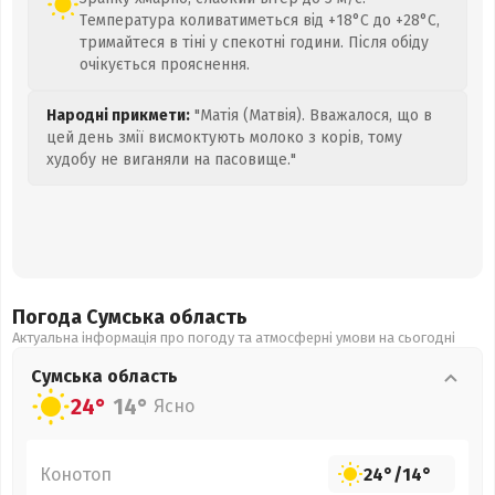
Температура коливатиметься від +18°C до +28°C,
тримайтеся в тіні у спекотні години. Після обіду
очікується прояснення.
Народні прикмети:
"Матія (Матвія). Вважалося, що в
цей день змії висмоктують молоко з корів, тому
худобу не виганяли на пасовище."
Погода Сумська
область
Актуальна інформація про погоду та атмосферні умови на сьогодні
Сумська
область
24°
14°
Ясно
Конотоп
24°
/
14°