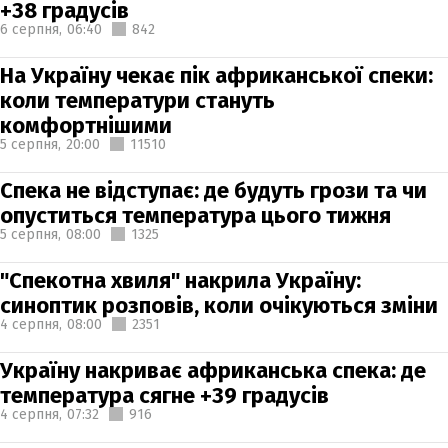
+38 градусів
6 серпня,
06:40
842
На Україну чекає пік африканської спеки:
коли температури стануть
комфортнішими
5 серпня,
20:00
11510
Спека не відступає: де будуть грози та чи
опуститься температура цього тижня
5 серпня,
08:00
1325
"Спекотна хвиля" накрила Україну:
синоптик розповів, коли очікуються зміни
4 серпня,
08:00
2351
Україну накриває африканська спека: де
температура сягне +39 градусів
4 серпня,
07:32
916