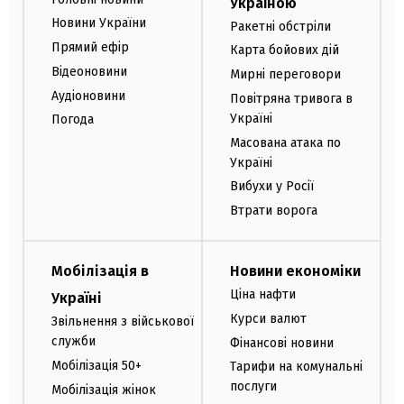
Україною
Новини України
Ракетні обстріли
Прямий ефір
Карта бойових дій
Відеоновини
Мирні переговори
Аудіоновини
Повітряна тривога в
Україні
Погода
Масована атака по
Україні
Вибухи у Росії
Втрати ворога
Мобілізація в
Новини економіки
Ціна нафти
Україні
Курси валют
Звільнення з військової
служби
Фінансові новини
Мобілізація 50+
Тарифи на комунальні
послуги
Мобілізація жінок