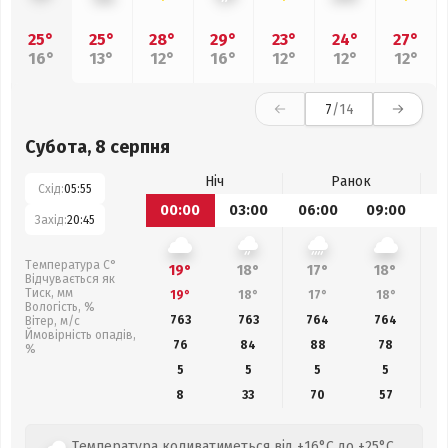
25°
25°
28°
29°
23°
24°
27°
16°
13°
12°
16°
12°
12°
12°
7
/14
Субота, 8 серпня
Ніч
Ранок
Схід:
05:55
00:00
03:00
06:00
09:00
1
Захід:
20:45
Температура С°
19°
18°
17°
18°
Відчувається як
Тиск, мм
19°
18°
17°
18°
Вологість, %
763
763
764
764
Вітер, м/с
Ймовірність опадів,
76
84
88
78
%
5
5
5
5
8
33
70
57
Температура коливатиметься від +16°C до +25°C.