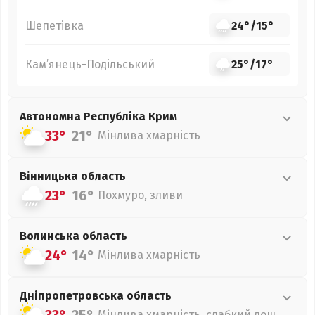
Шепетівка
24°
/
15°
Кам’янець-Подільський
25°
/
17°
Автономна Республіка Крим
33°
21°
Мінлива хмарність
Вінницька
область
23°
16°
Похмуро, зливи
Волинська
область
24°
14°
Мінлива хмарність
Дніпропетровська
область
Мінлива хмарність, слабкий дощ