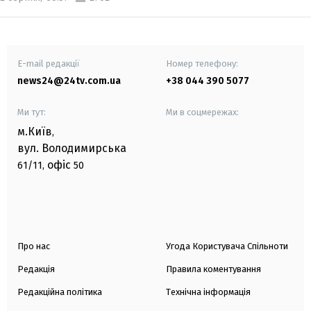
E-mail редакції
Номер телефону:
news24@24tv.com.ua
+38 044 390 5077
Ми тут:
Ми в соцмережах:
м.Київ
,
вул. Володимирська
офіс
61/11,
50
Про нас
Угода Користувача Спільноти
Редакція
Правила коментування
Редакційна політика
Технічна інформація