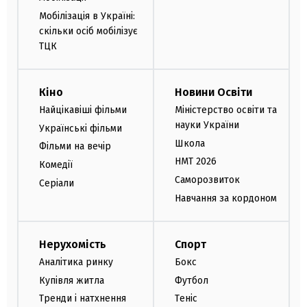
Мобілізація в Україні:
скільки осіб мобілізує
ТЦК
Кіно
Новини Освіти
Найцікавіші фільми
Міністерство освіти та
науки України
Українські фільми
Школа
Фільми на вечір
НМТ 2026
Комедії
Саморозвиток
Серіали
Навчання за кордоном
Нерухомість
Спорт
Аналітика ринку
Бокс
Купівля житла
Футбол
Тренди і натхнення
Теніс