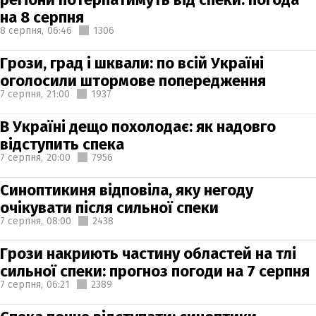
на 8 серпня
8 серпня,
06:46
1306
Грози, град і шквали: по всій Україні
оголосили штормове попередження
7 серпня,
21:00
1937
В Україні дещо похолодає: як надовго
відступить спека
7 серпня,
20:00
7956
Синоптикиня відповіла, яку негоду
очікувати після сильної спеки
7 серпня,
08:00
2438
Грози накриють частину областей на тлі
сильної спеки: прогноз погоди на 7 серпня
7 серпня,
06:21
2389