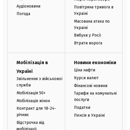
Аудіоновини
Повітряна тривога в
Україні
Погода
Масована атака по
Україні
Вибухи у Росії
Втрати ворога
Мобілізація в
Новини економіки
Ціна нафти
Україні
Курси валют
Звільнення з військової
служби
Фінансові новини
Мобілізація 50+
Тарифи на комунальні
послуги
Мобілізація жінок
Податки
Контракт для 18-24-
річних
Пенсія в Україні
Відстрочка від
мобілізації