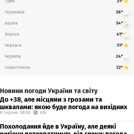
Суми
31°
Тернопіль
26°
Харків
34°
Херсон
41°
Черкаси
31°
Чернігів
24°
Севастополь
32°
Новини погоди України та світу
До +38, але місцями з грозами та
шквалами: якою буде погода на вихідних
8 серпня,
08:00
926
Похолодання йде в Україну, але деякі
регіони потерпатимуть від спеки: погода