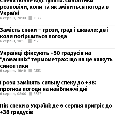
Спека почне відступати: синоптики
розповіли, коли та як зміниться погода в
Україні
6 серпня,
20:00
1042
Замість спеки – грози, град і шквали: де і
коли погіршиться погода
6 серпня,
18:53
2129
Українці фіксують +50 градусів на
"домашніх" термометрах: що на це кажуть
синоптики
6 серпня,
16:46
2353
Грози замінять сильну спеку до +38:
прогноз погоди на найближчі дні
6 серпня,
08:00
3357
Пік спеки в Україні: де 6 серпня пригріє до
+38 градусів