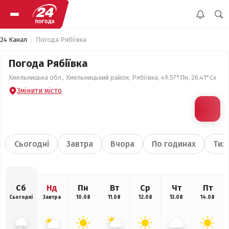
24 Канал
Погода Рябіївка
Погода Рябіївка
Хмельницька обл., Хмельницький район, Рябіївка, 49.57°Пн, 26.41°Сх
Змінити місто
Сьогодні
Завтра
Вчора
По годинах
Тиж
Сб
Нд
Пн
Вт
Ср
Чт
Пт
Сьогодні
Завтра
10.08
11.08
12.08
13.08
14.08