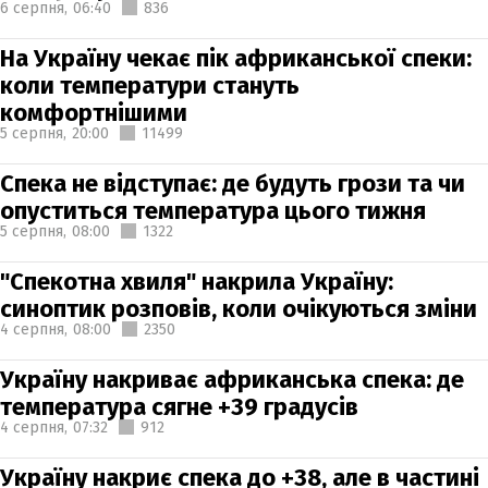
6 серпня,
06:40
836
На Україну чекає пік африканської спеки:
коли температури стануть
комфортнішими
5 серпня,
20:00
11499
Спека не відступає: де будуть грози та чи
опуститься температура цього тижня
5 серпня,
08:00
1322
"Спекотна хвиля" накрила Україну:
синоптик розповів, коли очікуються зміни
4 серпня,
08:00
2350
Україну накриває африканська спека: де
температура сягне +39 градусів
4 серпня,
07:32
912
Україну накриє спека до +38, але в частині