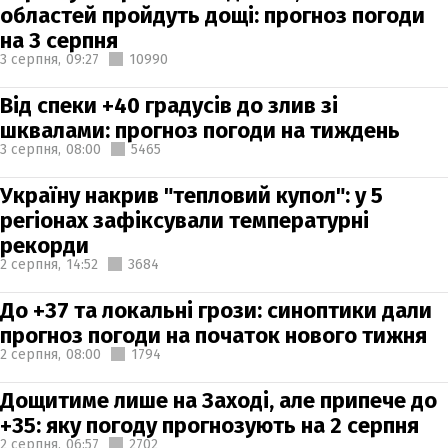
областей пройдуть дощі: прогноз погоди
на 3 серпня
3 серпня,
09:27
10990
Від спеки +40 градусів до злив зі
шквалами: прогноз погоди на тиждень
3 серпня,
08:00
5465
Україну накрив "тепловий купол": у 5
регіонах зафіксували температурні
рекорди
2 серпня,
14:52
3684
До +37 та локальні грози: синоптики дали
прогноз погоди на початок нового тижня
2 серпня,
08:00
1794
Дощитиме лише на Заході, але припече до
+35: яку погоду прогнозують на 2 серпня
2 серпня,
06:57
2702