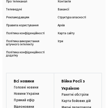
Про телеканал
Контакти
Телеведучі
Вакансії
Рекламодавцям
Структура власності
Правила користування
Архів
Політика конфіденційності
Карта сайту
Політика використання
Ігри
штучного інтелекту
Політика конфіденційності
додатку
Всі новини
Війна Росії з
Головні новини
Україною
Новини України
Ракетні обстріли
Прямий ефір
Карта бойових дій
Відеоновини
Мирні переговори