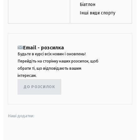
Біатлон
Інші види спорту
Email - розсилка
Будьте в курсі всіх новин і оновлень!
Перейдіть на сторінку наших розсилок, щоб
обрати ті, що відповідають вашим
інтересам.
ДО РОЗСИЛОК
Наші додатки:
android
apple