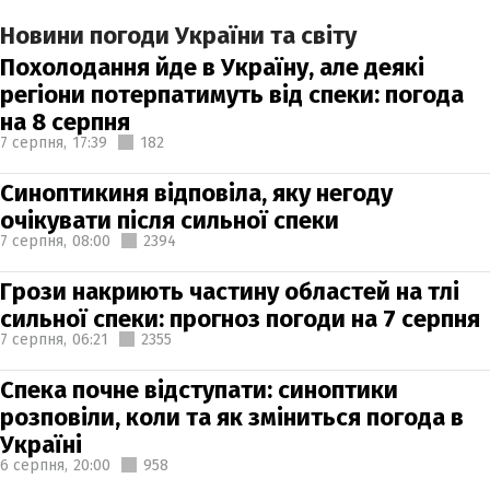
Новини погоди України та світу
Похолодання йде в Україну, але деякі
регіони потерпатимуть від спеки: погода
на 8 серпня
7 серпня,
17:39
182
Синоптикиня відповіла, яку негоду
очікувати після сильної спеки
7 серпня,
08:00
2394
Грози накриють частину областей на тлі
сильної спеки: прогноз погоди на 7 серпня
7 серпня,
06:21
2355
Спека почне відступати: синоптики
розповіли, коли та як зміниться погода в
Україні
6 серпня,
20:00
958