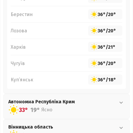
Берестин
36°
/
20°
Лозова
36°
/
20°
Харків
36°
/
21°
Чугуїв
36°
/
20°
Куп’янськ
36°
/
18°
Автономна Республіка Крим
33°
19°
Ясно
Вінницька
область