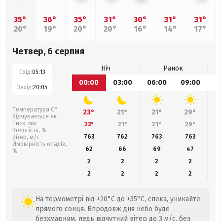
35°
36°
35°
31°
30°
31°
31°
20°
19°
20°
20°
16°
14°
17°
Четвер, 6 серпня
Ніч
Ранок
Схід:
05:13
00:00
03:00
06:00
09:00
1
Захід:
20:05
Температура С°
23°
21°
21°
29°
Відчувається як
Тиск, мм
23°
21°
21°
29°
Вологість, %
763
762
763
763
Вітер, м/с
Ймовірність опадів,
62
66
69
47
%
2
2
2
2
2
2
2
2
На термометрі від +20°C до +35°C, спека, уникайте
прямого сонця. Впродовж дня небо буде
безхмарним, ледь відчутний вітер до 3 м/с, без