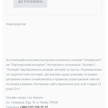
ДО РОЗСИЛОК
Наші додатки:
android
apple
smart tv
samsung smart tv
Всі комерційні рекламні матеріали позначені словами "Спецпроєкт"
чи "Партнерський матеріал". Матеріали з позначкою "Експерт",
"Позиція" відображають позицію авторів та героїв. Редакція може
не поділяти їхніх поглядів. Детальніше щодо реклами та правил
цитування можна ознайомитись в правилах користування сайтом.
Усі права захищені.
Матеріали сайту призначені для осіб старше
21
року (21+)
Онлайн-медіа «24 Канал»
пл. Галицька, буд. 15, м. Львів, 79008
Телефон
+380 (32) 229-77-77