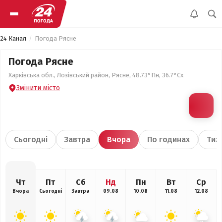
24 Канал
Погода Рясне
Погода Рясне
Харківська обл., Лозівський район, Рясне, 48.73°Пн, 36.7°Сх
Змінити місто
Сьогодні
Завтра
Вчора
По годинах
Тиж
Чт
Пт
Сб
Нд
Пн
Вт
Ср
Вчора
Сьогодні
Завтра
09.08
10.08
11.08
12.08