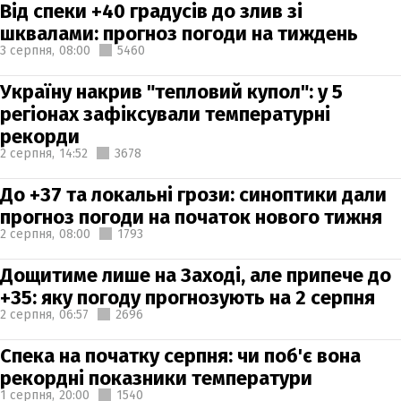
Від спеки +40 градусів до злив зі
шквалами: прогноз погоди на тиждень
3 серпня,
08:00
5460
Україну накрив "тепловий купол": у 5
регіонах зафіксували температурні
рекорди
2 серпня,
14:52
3678
До +37 та локальні грози: синоптики дали
прогноз погоди на початок нового тижня
2 серпня,
08:00
1793
Дощитиме лише на Заході, але припече до
+35: яку погоду прогнозують на 2 серпня
2 серпня,
06:57
2696
Спека на початку серпня: чи поб'є вона
рекордні показники температури
1 серпня,
20:00
1540