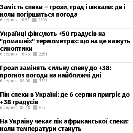
Замість спеки – грози, град і шквали: де і
коли погіршиться погода
6 серпня,
18:53
2103
Українці фіксують +50 градусів на
"домашніх" термометрах: що на це кажуть
синоптики
6 серпня,
16:46
2251
Грози замінять сильну спеку до +38:
прогноз погоди на найближчі дні
6 серпня,
08:00
3323
Пік спеки в Україні: де 6 серпня пригріє до
+38 градусів
6 серпня,
06:40
827
На Україну чекає пік африканської спеки:
коли температури стануть