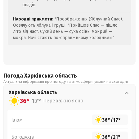
опадів.
Народні прикмети:
"Преображення (Яблучний Спас).
Освячують яблука і груші. "Прийшов Спас — пішло
літо від нас". Сухий день — суха осінь, мокрий —
мокра. Ночі стають по-справжньому холодними."
Погода Харківська
область
Актуальна інформація про погоду та атмосферні умови на сьогодні
Харківська
область
36°
17°
Переважно ясно
Ізюм
36°
/
17°
Богодухів
36°
/
21°