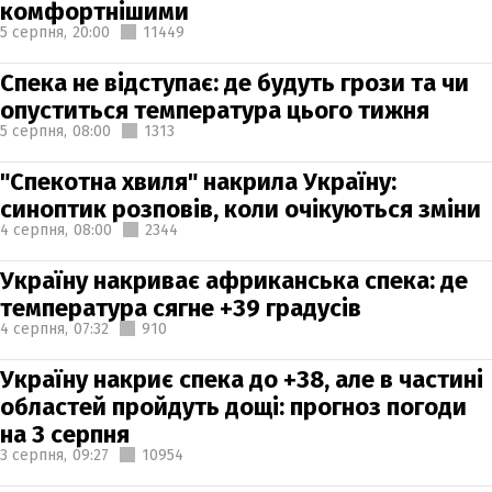
комфортнішими
5 серпня,
20:00
11449
Спека не відступає: де будуть грози та чи
опуститься температура цього тижня
5 серпня,
08:00
1313
"Спекотна хвиля" накрила Україну:
синоптик розповів, коли очікуються зміни
4 серпня,
08:00
2344
Україну накриває африканська спека: де
температура сягне +39 градусів
4 серпня,
07:32
910
Україну накриє спека до +38, але в частині
областей пройдуть дощі: прогноз погоди
на 3 серпня
3 серпня,
09:27
10954