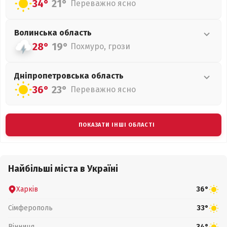
34°
21°
Переважно ясно
Волинська
область
28°
19°
Похмуро, грози
Дніпропетровська
область
36°
23°
Переважно ясно
ПОКАЗАТИ ІНШІ ОБЛАСТІ
Найбільші міста в Україні
Харків
36°
Сімферополь
33°
Вінниця
34°