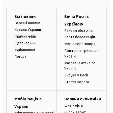
Всі новини
Війна Росії з
Головні новини
Україною
Новини України
Ракетні обстріли
Прямий ефір
Карта бойових дій
Відеоновини
Мирні переговори
Аудіоновини
Повітряна тривога в
Україні
Погода
Масована атака по
Україні
Вибухи у Росії
Втрати ворога
Мобілізація в
Новини економіки
Ціна нафти
Україні
Курси валют