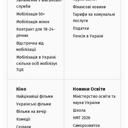
Звільнення з військової
служби
Фінансові новини
Мобілізація 50+
Тарифи на комунальні
послуги
Мобілізація жінок
Податки
Контракт для 18-24-
річних
Пенсія в Україні
Відстрочка від
мобілізації
Мобілізація в Україні:
скільки осіб мобілізує
ТЦК
Кіно
Новини Освіти
Найцікавіші фільми
Міністерство освіти та
науки України
Українські фільми
Школа
Фільми на вечір
НМТ 2026
Комедії
Саморозвиток
Серіали