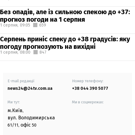
Без опадів, але із сильною спекою до +37:
прогноз погоди на 1 серпня
1 серпня,
09:05
659
Серпень приніс спеку до +38 градусів: яку
погоду прогнозують на вихідні
1 серпня,
08:00
847
E-mail редакції
Номер телефону:
news24@24tv.com.ua
+38 044 390 5077
Ми тут:
Ми в соцмережах:
м.Київ
,
вул. Володимирська
офіс
61/11,
50