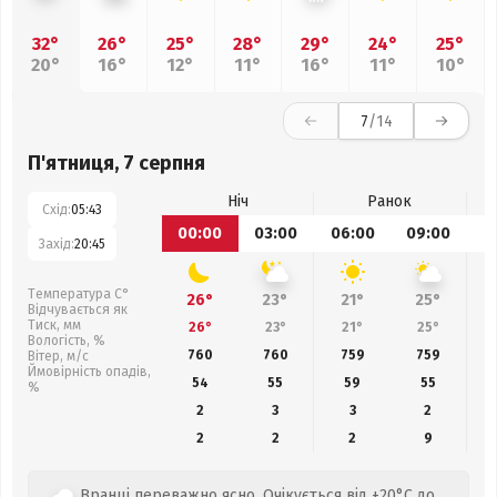
32°
26°
25°
28°
29°
24°
25°
20°
16°
12°
11°
16°
11°
10°
7
/14
П'ятниця, 7 серпня
Ніч
Ранок
Схід:
05:43
00:00
03:00
06:00
09:00
1
Захід:
20:45
Температура С°
26°
23°
21°
25°
Відчувається як
Тиск, мм
26°
23°
21°
25°
Вологість, %
760
760
759
759
Вітер, м/с
Ймовірність опадів,
54
55
59
55
%
2
3
3
2
2
2
2
9
Вранці переважно ясно. Очікується від +20°C до