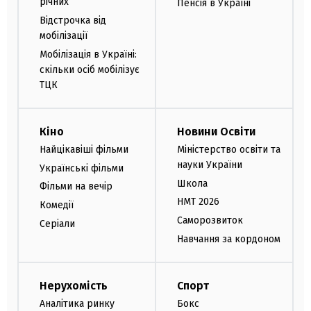
річних
Пенсія в Україні
Відстрочка від
мобілізації
Мобілізація в Україні:
скільки осіб мобілізує
ТЦК
Кіно
Новини Освіти
Найцікавіші фільми
Міністерство освіти та
науки України
Українські фільми
Школа
Фільми на вечір
НМТ 2026
Комедії
Саморозвиток
Серіали
Навчання за кордоном
Нерухомість
Спорт
Аналітика ринку
Бокс