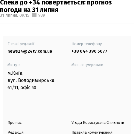
Спека до +34 повертається: прогноз
погоди на 31 липня
31 липня,
09:15
939
E-mail редакції
Номер телефону:
news24@24tv.com.ua
+38 044 390 5077
Ми тут:
Ми в соцмережах:
м.Київ
,
вул. Володимирська
офіс
61/11,
50
Про нас
Угода Користувача Спільноти
Редакція
Правила коментування