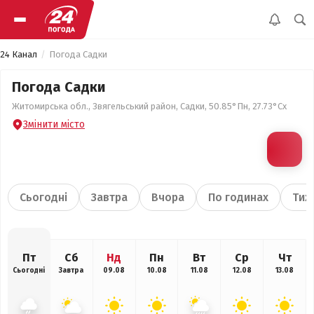
24 Канал
Погода Садки
Погода Садки
Житомирська обл., Звягельський район, Садки, 50.85°Пн, 27.73°Сх
Змінити місто
Сьогодні
Завтра
Вчора
По годинах
Тиж
Пт
Сб
Нд
Пн
Вт
Ср
Чт
Сьогодні
Завтра
09.08
10.08
11.08
12.08
13.08