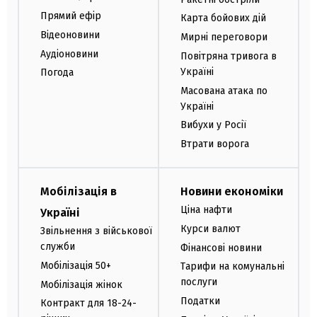
Прямий ефір
Карта бойових дій
Відеоновини
Мирні переговори
Аудіоновини
Повітряна тривога в
Україні
Погода
Масована атака по
Україні
Вибухи у Росії
Втрати ворога
Мобілізація в
Новини економіки
Ціна нафти
Україні
Курси валют
Звільнення з військової
служби
Фінансові новини
Мобілізація 50+
Тарифи на комунальні
послуги
Мобілізація жінок
Податки
Контракт для 18-24-