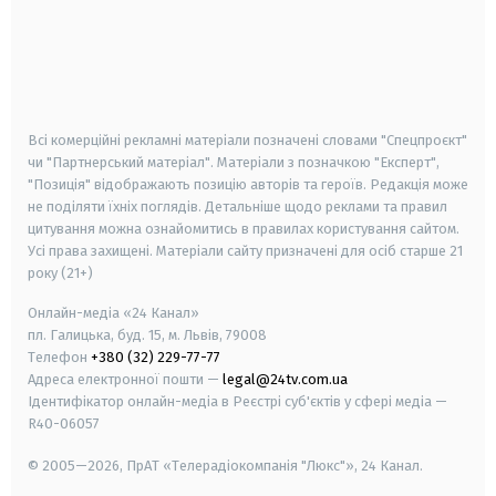
android
apple
smart tv
samsung smart tv
Всі комерційні рекламні матеріали позначені словами "Спецпроєкт"
чи "Партнерський матеріал". Матеріали з позначкою "Експерт",
"Позиція" відображають позицію авторів та героїв. Редакція може
не поділяти їхніх поглядів. Детальніше щодо реклами та правил
цитування можна ознайомитись в правилах користування сайтом.
Усі права захищені.
Матеріали сайту призначені для осіб старше
21
року (21+)
Онлайн-медіа «24 Канал»
пл. Галицька, буд. 15, м. Львів, 79008
Телефон
+380 (32) 229-77-77
Адреса електронної пошти —
legal@24tv.com.ua
Ідентифікатор онлайн-медіа в Реєстрі суб'єктів у сфері медіа —
R40-06057
© 2005—2026,
ПрАТ «Телерадіокомпанія "Люкс"», 24 Канал.