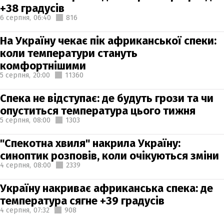
+38 градусів
6 серпня,
06:40
816
На Україну чекає пік африканської спеки:
коли температури стануть
комфортнішими
5 серпня,
20:00
11360
Спека не відступає: де будуть грози та чи
опуститься температура цього тижня
5 серпня,
08:00
1303
"Спекотна хвиля" накрила Україну:
синоптик розповів, коли очікуються зміни
4 серпня,
08:00
2339
Україну накриває африканська спека: де
температура сягне +39 градусів
4 серпня,
07:32
908