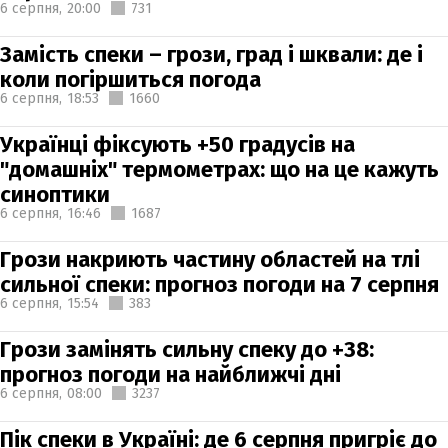
6 серпня,
20:00
731
Замість спеки – грози, град і шквали: де і
коли погіршиться погода
6 серпня,
18:53
1660
Українці фіксують +50 градусів на
"домашніх" термометрах: що на це кажуть
синоптики
6 серпня,
16:46
1687
Грози накриють частину областей на тлі
сильної спеки: прогноз погоди на 7 серпня
6 серпня,
15:54
383
Грози замінять сильну спеку до +38:
прогноз погоди на найближчі дні
6 серпня,
08:00
3237
Пік спеки в Україні: де 6 серпня пригріє до