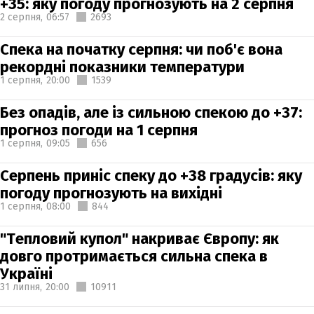
+35: яку погоду прогнозують на 2 серпня
2 серпня,
06:57
2693
Спека на початку серпня: чи поб'є вона
рекордні показники температури
1 серпня,
20:00
1539
Без опадів, але із сильною спекою до +37:
прогноз погоди на 1 серпня
1 серпня,
09:05
656
Серпень приніс спеку до +38 градусів: яку
погоду прогнозують на вихідні
1 серпня,
08:00
844
"Тепловий купол" накриває Європу: як
довго протримається сильна спека в
Україні
31 липня,
20:00
10911