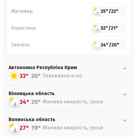
Житомир
35°
/
22°
Коростень
32°
/
21°
Звягель
34°
/
20°
Автономна Республіка Крим
33°
20°
Переважно ясно
Вінницька
область
34°
20°
Мінлива хмарність, грози
Волинська
область
27°
19°
Мінлива хмарність, грози