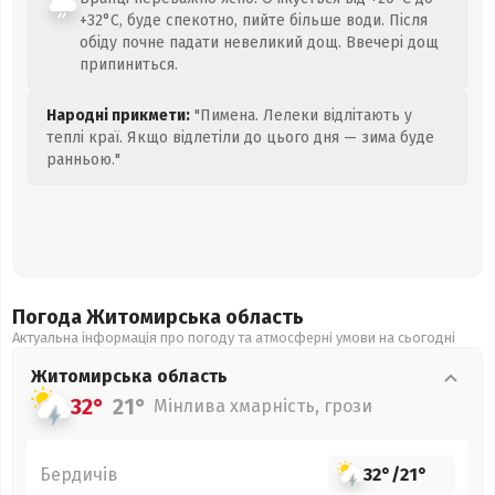
+32°C, буде спекотно, пийте більше води. Після
обіду почне падати невеликий дощ. Ввечері дощ
припиниться.
Народні прикмети:
"Пимена. Лелеки відлітають у
теплі краї. Якщо відлетіли до цього дня — зима буде
ранньою."
Погода Житомирська
область
Актуальна інформація про погоду та атмосферні умови на сьогодні
Житомирська
область
32°
21°
Мінлива хмарність, грози
Бердичів
32°
/
21°