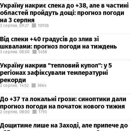
Україну накриє спека до +38, але в частині
областей пройдуть дощі: прогноз погоди
на 3 серпня
3 серпня,
09:27
10936
Від спеки +40 градусів до злив зі
шквалами: прогноз погоди на тиждень
3 серпня,
08:00
5458
Україну накрив "тепловий купол": у 5
регіонах зафіксували температурні
рекорди
2 серпня,
14:52
3664
До +37 та локальні грози: синоптики дали
прогноз погоди на початок нового тижня
2 серпня,
08:00
1793
Дощитиме лише на Заході, але припече до