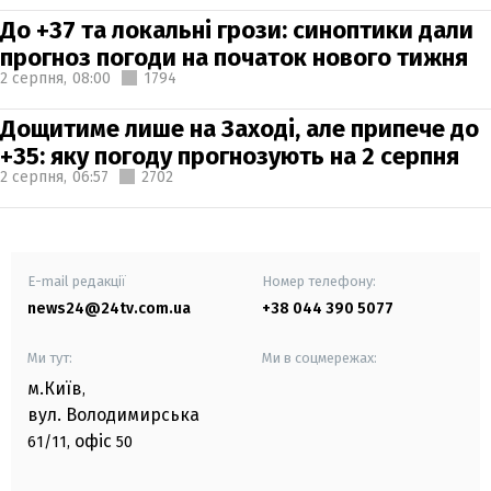
До +37 та локальні грози: синоптики дали
прогноз погоди на початок нового тижня
2 серпня,
08:00
1794
Дощитиме лише на Заході, але припече до
+35: яку погоду прогнозують на 2 серпня
2 серпня,
06:57
2702
E-mail редакції
Номер телефону:
news24@24tv.com.ua
+38 044 390 5077
Ми тут:
Ми в соцмережах:
м.Київ
,
вул. Володимирська
офіс
61/11,
50