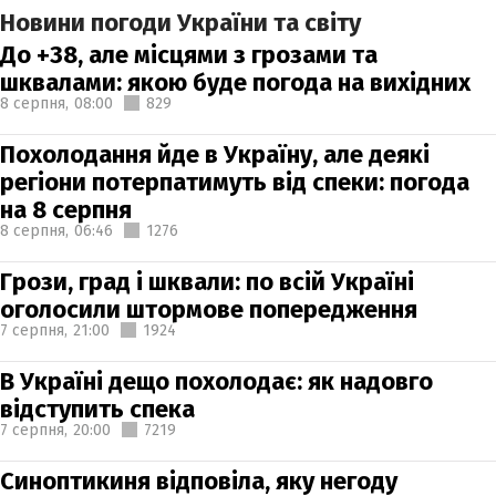
Новини погоди України та світу
До +38, але місцями з грозами та
шквалами: якою буде погода на вихідних
8 серпня,
08:00
829
Похолодання йде в Україну, але деякі
регіони потерпатимуть від спеки: погода
на 8 серпня
8 серпня,
06:46
1276
Грози, град і шквали: по всій Україні
оголосили штормове попередження
7 серпня,
21:00
1924
В Україні дещо похолодає: як надовго
відступить спека
7 серпня,
20:00
7219
Синоптикиня відповіла, яку негоду