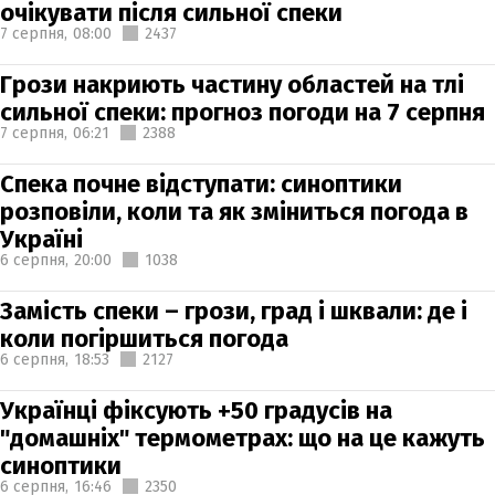
очікувати після сильної спеки
7 серпня,
08:00
2437
Грози накриють частину областей на тлі
сильної спеки: прогноз погоди на 7 серпня
7 серпня,
06:21
2388
Спека почне відступати: синоптики
розповіли, коли та як зміниться погода в
Україні
6 серпня,
20:00
1038
Замість спеки – грози, град і шквали: де і
коли погіршиться погода
6 серпня,
18:53
2127
Українці фіксують +50 градусів на
"домашніх" термометрах: що на це кажуть
синоптики
6 серпня,
16:46
2350