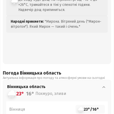
+26°C, тримайтеся в тіні у спекотні години.
Надвечір дощ припиниться.
Народні прикмети:
"Мирона. Вітряний день ("Мирон-
вітрогон"). Який Мирон — такий і січень."
Погода Вінницька
область
Актуальна інформація про погоду та атмосферні умови на сьогодні
Вінницька
область
23°
16°
Похмуро, зливи
Вінниця
23°
/
16°