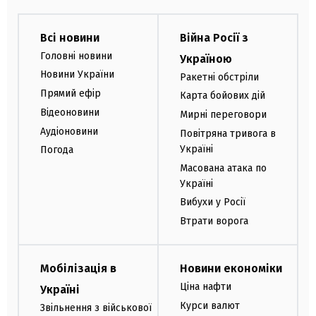
Всі новини
Війна Росії з
Головні новини
Україною
Новини України
Ракетні обстріли
Прямий ефір
Карта бойових дій
Відеоновини
Мирні переговори
Аудіоновини
Повітряна тривога в
Україні
Погода
Масована атака по
Україні
Вибухи у Росії
Втрати ворога
Мобілізація в
Новини економіки
Ціна нафти
Україні
Курси валют
Звільнення з військової