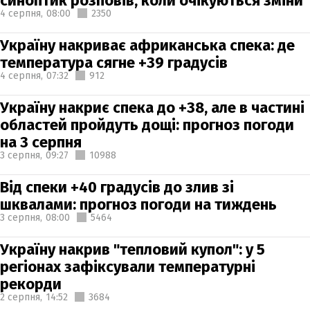
синоптик розповів, коли очікуються зміни
4 серпня,
08:00
2350
Україну накриває африканська спека: де
температура сягне +39 градусів
4 серпня,
07:32
912
Україну накриє спека до +38, але в частині
областей пройдуть дощі: прогноз погоди
на 3 серпня
3 серпня,
09:27
10988
Від спеки +40 градусів до злив зі
шквалами: прогноз погоди на тиждень
3 серпня,
08:00
5464
Україну накрив "тепловий купол": у 5
регіонах зафіксували температурні
рекорди
2 серпня,
14:52
3684