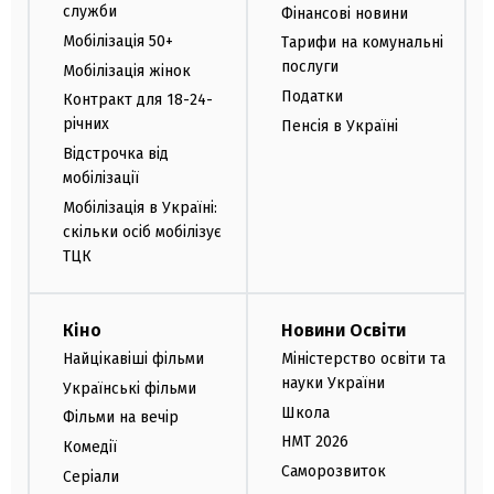
служби
Фінансові новини
Мобілізація 50+
Тарифи на комунальні
послуги
Мобілізація жінок
Податки
Контракт для 18-24-
річних
Пенсія в Україні
Відстрочка від
мобілізації
Мобілізація в Україні:
скільки осіб мобілізує
ТЦК
Кіно
Новини Освіти
Найцікавіші фільми
Міністерство освіти та
науки України
Українські фільми
Школа
Фільми на вечір
НМТ 2026
Комедії
Саморозвиток
Серіали