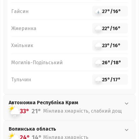
Гайсин
27°
/
16°
Жмеринка
22°
/
16°
Хмільник
23°
/
16°
Могилів-Подільський
26°
/
18°
Тульчин
25°
/
17°
Автономна Республіка Крим
33°
21°
Мінлива хмарність, слабкий дощ
Волинська
область
24°
14°
Мінлива хмарність