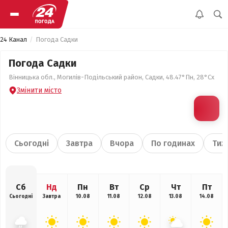
24 Канал
Погода Садки
Погода Садки
Вінницька обл., Могилів-Подільський район, Садки, 48.47°Пн, 28°Сх
Змінити місто
Сьогодні
Завтра
Вчора
По годинах
Тиж
Сб
Нд
Пн
Вт
Ср
Чт
Пт
Сьогодні
Завтра
10.08
11.08
12.08
13.08
14.08