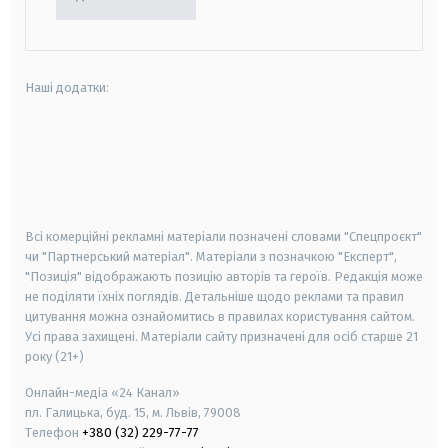
Наші додатки:
android
apple
smart tv
samsung smart tv
Всі комерційні рекламні матеріали позначені словами "Спецпроєкт"
чи "Партнерський матеріал". Матеріали з позначкою "Експерт",
"Позиція" відображають позицію авторів та героїв. Редакція може
не поділяти їхніх поглядів. Детальніше щодо реклами та правил
цитування можна ознайомитись в правилах користування сайтом.
Усі права захищені.
Матеріали сайту призначені для осіб старше
21
року (21+)
Онлайн-медіа «24 Канал»
пл. Галицька, буд. 15, м. Львів, 79008
Телефон
+380 (32) 229-77-77