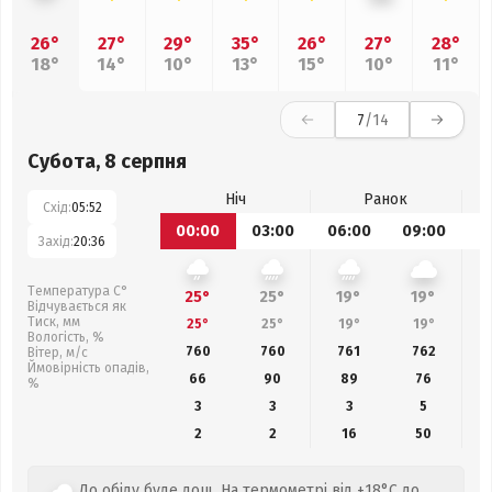
26°
27°
29°
35°
26°
27°
28°
18°
14°
10°
13°
15°
10°
11°
7
/14
Субота, 8 серпня
Ніч
Ранок
Схід:
05:52
00:00
03:00
06:00
09:00
1
Захід:
20:36
Температура С°
25°
25°
19°
19°
Відчувається як
Тиск, мм
25°
25°
19°
19°
Вологість, %
760
760
761
762
Вітер, м/с
Ймовірність опадів,
66
90
89
76
%
3
3
3
5
2
2
16
50
До обіду буде дощ. На термометрі від +18°C до