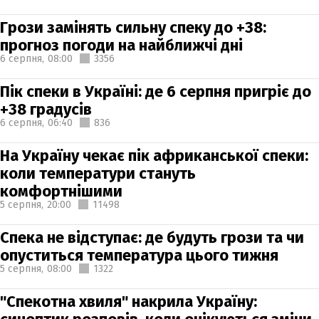
Грози замінять сильну спеку до +38:
прогноз погоди на найближчі дні
6 серпня,
08:00
3356
Пік спеки в Україні: де 6 серпня пригріє до
+38 градусів
6 серпня,
06:40
836
На Україну чекає пік африканської спеки:
коли температури стануть
комфортнішими
5 серпня,
20:00
11498
Спека не відступає: де будуть грози та чи
опуститься температура цього тижня
5 серпня,
08:00
1322
"Спекотна хвиля" накрила Україну: