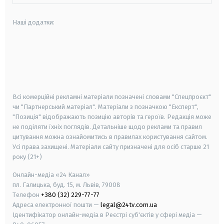
Наші додатки:
android
apple
smart tv
samsung smart tv
Всі комерційні рекламні матеріали позначені словами "Спецпроєкт"
чи "Партнерський матеріал". Матеріали з позначкою "Експерт",
"Позиція" відображають позицію авторів та героїв. Редакція може
не поділяти їхніх поглядів. Детальніше щодо реклами та правил
цитування можна ознайомитись в правилах користування сайтом.
Усі права захищені.
Матеріали сайту призначені для осіб старше
21
року (21+)
Онлайн-медіа «24 Канал»
пл. Галицька, буд. 15, м. Львів, 79008
Телефон
+380 (32) 229-77-77
Адреса електронної пошти —
legal@24tv.com.ua
Ідентифікатор онлайн-медіа в Реєстрі суб'єктів у сфері медіа —