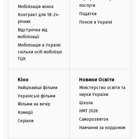
послуги
Мобілізація жінок
Податки
Контракт для 18-24-
річних
Пенсія в Україні
Відстрочка від
мобілізації
Мобілізація в Україні:
скільки осіб мобілізує
ТЦК
Кіно
Новини Освіти
Найцікавіші фільми
Міністерство освіти та
науки України
Українські фільми
Школа
Фільми на вечір
НМТ 2026
Комедії
Саморозвиток
Серіали
Навчання за кордоном