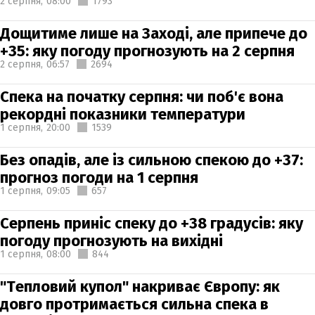
2 серпня,
08:00
1793
Дощитиме лише на Заході, але припече до
+35: яку погоду прогнозують на 2 серпня
2 серпня,
06:57
2694
Спека на початку серпня: чи поб'є вона
рекордні показники температури
1 серпня,
20:00
1539
Без опадів, але із сильною спекою до +37:
прогноз погоди на 1 серпня
1 серпня,
09:05
657
Серпень приніс спеку до +38 градусів: яку
погоду прогнозують на вихідні
1 серпня,
08:00
844
"Тепловий купол" накриває Європу: як
довго протримається сильна спека в