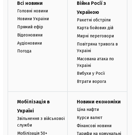
Всі новини
Війна Росії з
Головні новини
Україною
Новини України
Ракетні обстріли
Прямий ефір
Карта бойових дій
Відеоновини
Мирні переговори
Аудіоновини
Повітряна тривога в
Україні
Погода
Масована атака по
Україні
Вибухи у Росії
Втрати ворога
Мобілізація в
Новини економіки
Ціна нафти
Україні
Курси валют
Звільнення з військової
служби
Фінансові новини
Мобілізація 50+
Тарифи на комунальні