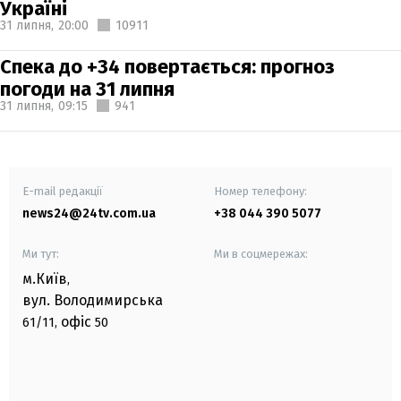
Україні
31 липня,
20:00
10911
Спека до +34 повертається: прогноз
погоди на 31 липня
31 липня,
09:15
941
E-mail редакції
Номер телефону:
news24@24tv.com.ua
+38 044 390 5077
Ми тут:
Ми в соцмережах:
м.Київ
,
вул. Володимирська
офіс
61/11,
50