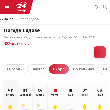
24 Канал
Погода Садове
Погода Садове
Чернігівська обл., Корюківський район, Садове, 51.56°Пн, 32.1°Сх
Змінити місто
Сьогодні
Завтра
Вчора
По годинах
Тиж
Чт
Пт
Сб
Нд
Пн
Вт
Ср
Вчора
Сьогодні
Завтра
09.08
10.08
11.08
12.08