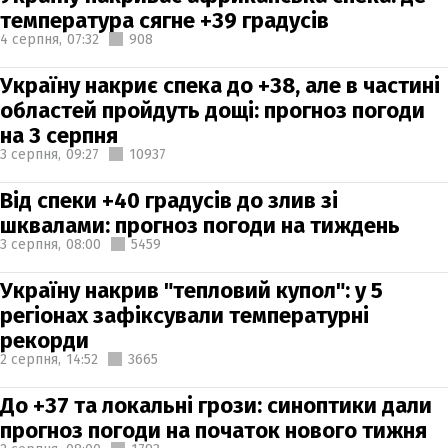
температура сягне +39 градусів
4 серпня,
07:32
908
Україну накриє спека до +38, але в частині
областей пройдуть дощі: прогноз погоди
на 3 серпня
3 серпня,
09:27
10937
Від спеки +40 градусів до злив зі
шквалами: прогноз погоди на тиждень
3 серпня,
08:00
5459
Україну накрив "тепловий купол": у 5
регіонах зафіксували температурні
рекорди
2 серпня,
14:52
3665
До +37 та локальні грози: синоптики дали
прогноз погоди на початок нового тижня