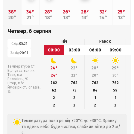
38°
34°
28°
26°
28°
32°
25°
20°
21°
18°
13°
13°
14°
13°
Четвер, 6 серпня
Ніч
Ранок
Схід:
05:21
00:00
03:00
06:00
09:00
1
Захід:
20:31
Температура С°
24°
22°
20°
29°
Відчувається як
Тиск, мм
24°
22°
20°
30°
Вологість, %
762
762
762
762
Вітер, м/с
Ймовірність опадів,
62
73
84
59
%
2
2
1
1
2
2
2
2
Температура повітря від +20°C до +38°C. Зранку
та вдень небо буде чистим, слабкий вітер до 2 м/
с.