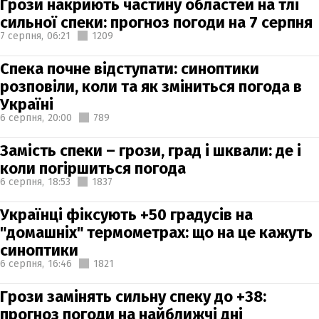
Грози накриють частину областей на тлі
сильної спеки: прогноз погоди на 7 серпня
7 серпня,
06:21
1209
Спека почне відступати: синоптики
розповіли, коли та як зміниться погода в
Україні
6 серпня,
20:00
789
Замість спеки – грози, град і шквали: де і
коли погіршиться погода
6 серпня,
18:53
1837
Українці фіксують +50 градусів на
"домашніх" термометрах: що на це кажуть
синоптики
6 серпня,
16:46
1821
Грози замінять сильну спеку до +38:
прогноз погоди на найближчі дні