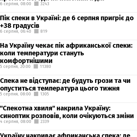
6 серпня,
08:00
3243
Пік спеки в Україні: де 6 серпня пригріє до
+38 градусів
6 серпня,
06:40
819
На Україну чекає пік африканської спеки:
коли температури стануть
комфортнішими
5 серпня,
20:00
11380
Спека не відступає: де будуть грози та чи
опуститься температура цього тижня
5 серпня,
08:00
1305
"Спекотна хвиля" накрила Україну:
синоптик розповів, коли очікуються зміни
4 серпня,
08:00
2339
Україну накриває африканська спека: де