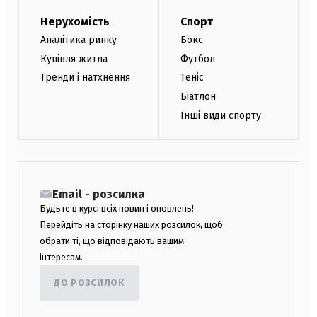
Нерухомість
Спорт
Аналітика ринку
Бокс
Купівля житла
Футбол
Тренди і натхнення
Теніс
Біатлон
Інші види спорту
Email - розсилка
Будьте в курсі всіх новин і оновлень!
Перейдіть на сторінку наших розсилок, щоб
обрати ті, що відповідають вашим
інтересам.
ДО РОЗСИЛОК