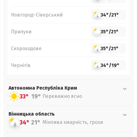
Новгород-Сіверський
34°
/
21°
Прилуки
35°
/
21°
Скороходове
35°
/
21°
Чернігів
34°
/
19°
Автономна Республіка Крим
33°
19°
Переважно ясно
Вінницька
область
34°
21°
Мінлива хмарність, грози