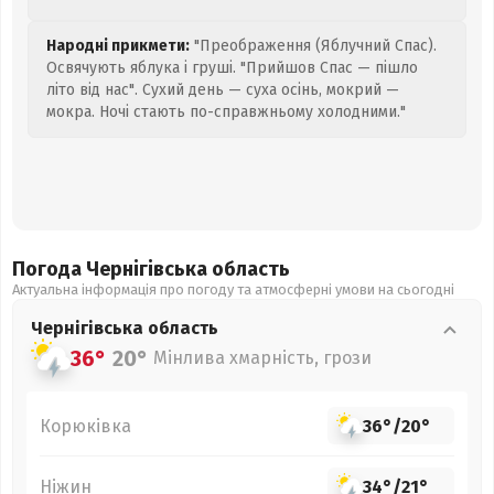
Народні прикмети:
"Преображення (Яблучний Спас).
Освячують яблука і груші. "Прийшов Спас — пішло
літо від нас". Сухий день — суха осінь, мокрий —
мокра. Ночі стають по-справжньому холодними."
Погода Чернігівська
область
Актуальна інформація про погоду та атмосферні умови на сьогодні
Чернігівська
область
36°
20°
Мінлива хмарність, грози
Корюківка
36°
/
20°
Ніжин
34°
/
21°