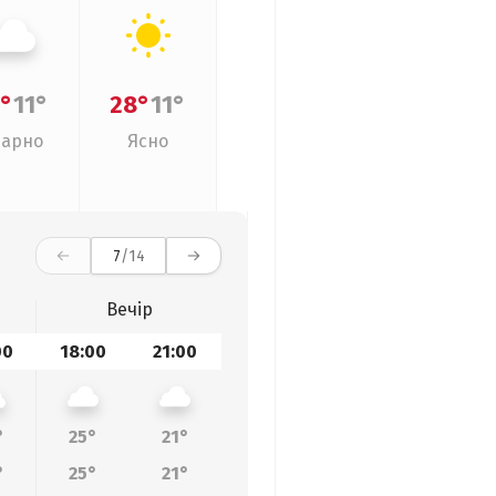
°
11°
28°
11°
арно
Ясно
7
/14
Вечір
00
18:00
21:00
°
25°
21°
°
25°
21°