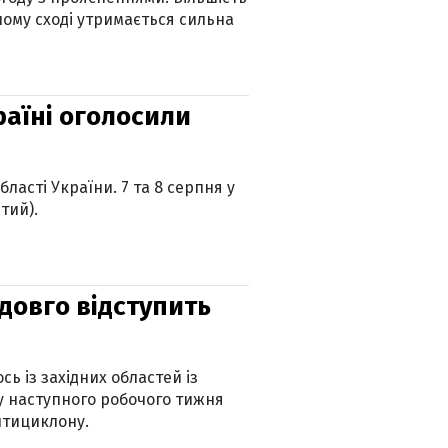
ному сході утримається сильна
країні оголосили
ласті України. 7 та 8 серпня у
тий).
адовго відступить
ь із західних областей із
 наступного робочого тижня
нтициклону.