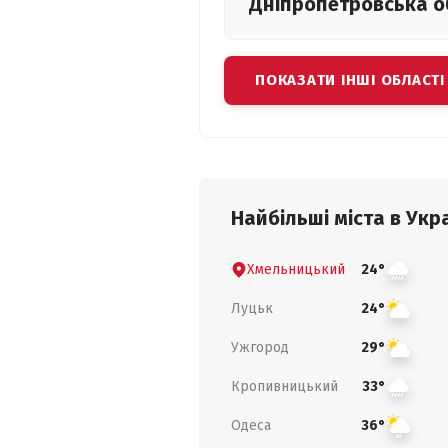
Дніпропетровська
о
ПОКАЗАТИ ІНШІ ОБЛАСТІ
Найбільші міста в Укра
Хмельницький
24°
Луцьк
24°
Ужгород
29°
Кропивницький
33°
Одеса
36°