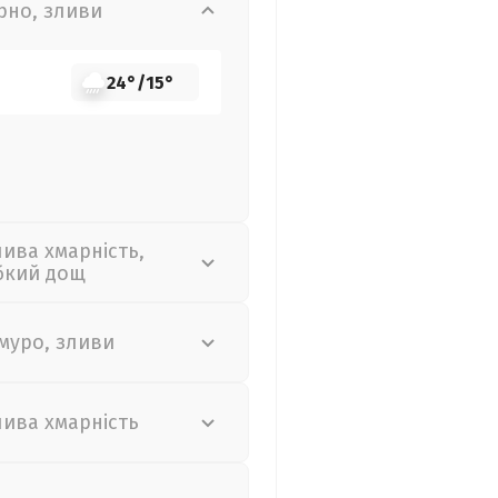
рно, зливи
24°
/
15°
лива хмарність,
бкий дощ
муро, зливи
лива хмарність