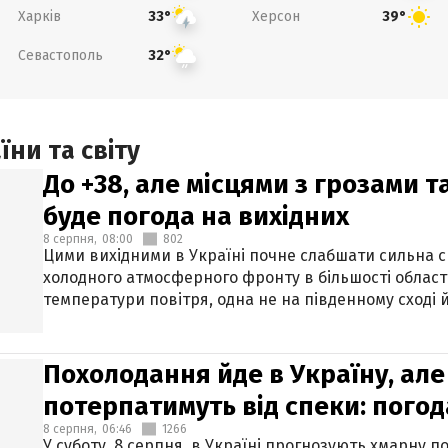
Харків
Херсон
33°
39°
Севастополь
32°
ни та світу
До +38, але місцями з грозами 
буде погода на вихідних
8 серпня,
08:00
802
Цими вихідними в Україні почне слабшати сильна 
холодного атмосферного фронту в більшості област
температури повітря, одна не на південному сході й
Похолодання йде в Україну, але
потерпатимуть від спеки: погод
8 серпня,
06:46
1266
У суботу, 8 серпня, в Україні прогнозують хмарну п