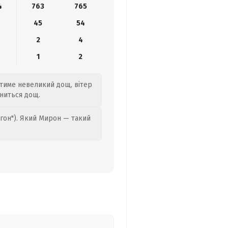
4
763
765
45
54
2
4
1
2
датиме невеликий дощ, вітер
иниться дощ.
гон"). Який Мирон — такий