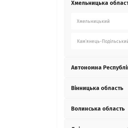
Хмельницька
облас
Хмельницький
Кам’янець-Подільськи
Автономна Республі
Вінницька
область
Волинська
область