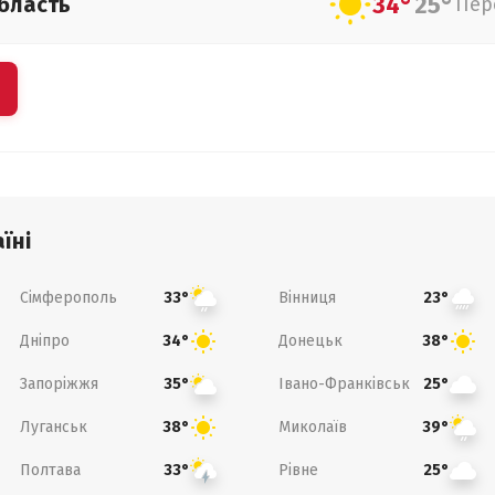
34°
25°
бласть
Пер
їні
Сімферополь
Вінниця
33°
23°
Дніпро
Донецьк
34°
38°
Запоріжжя
Івано-Франківськ
35°
25°
Луганськ
Миколаїв
38°
39°
Полтава
Рівне
33°
25°