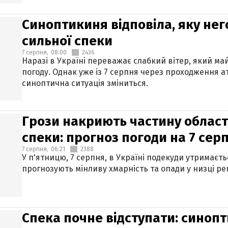
Синоптикиня відповіла, яку нег
сильної спеки
7 серпня,
08:00
2436
Наразі в Україні переважає слабкий вітер, який м
погоду. Однак уже із 7 серпня через проходження 
синоптична ситуація зміниться.
Грози накриють частину областе
спеки: прогноз погоди на 7 сер
7 серпня,
06:21
2388
У п'ятницю, 7 серпня, в Україні подекуди утримаєт
прогнозують мінливу хмарність та опади у низці рег
Спека почне відступати: синопт