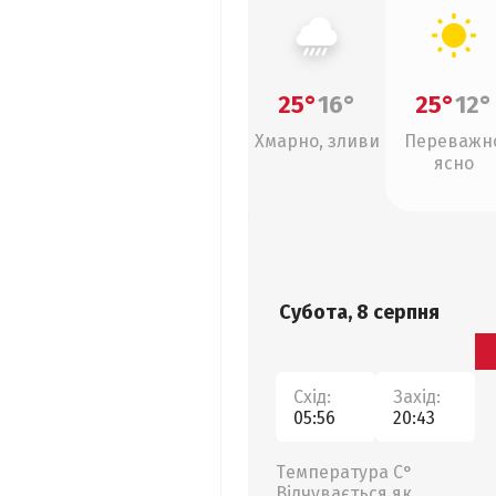
25°
16°
25°
12°
Хмарно, зливи
Переважн
ясно
Субота, 8 серпня
Схід:
Захід:
05:56
20:43
Температура С°
Відчувається як