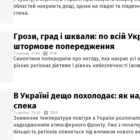
областей накриють дощі, однак на півдні та півден
спека.
Грози, град і шквали: по всій У
штормове попередження
7 серпня,
21:00
1918
Синоптики попередили про негоду, яка накриє усі об
різних регіонах діятиме І рівень небезпечності (жов
В Україні дещо похолодає: як н
спека
7 серпня,
20:00
7050
Зниження температури повітря в Україні розпочалос
надходженням атмосферного фронту. Уже з початку
більшість регіонів опиняться під впливом нового а