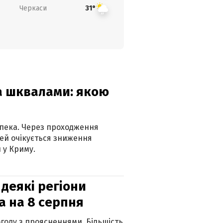
Черкаси
31°
та шквалами: якою
спека. Через проходження
ей очікується зниження
 у Криму.
 деякі регіони
а на 8 серпня
огоду з проясненнями. Більшість