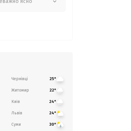
еважно ясно
Чернівці
25°
Житомир
22°
Київ
24°
Львів
24°
Суми
30°