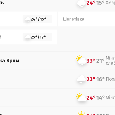
24°
15°
ть
Хма
24°
/
15°
Шепетівка
й
25°
/
17°
Мін
33°
21°
ка Крим
сла
23°
16°
Пох
24°
14°
Мін