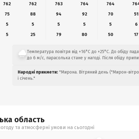
762
762
763
764
764
76
75
88
94
92
70
51
5
5
5
5
5
6
5
25
79
80
50
17
Температура повітря від +16°C до +25°C. До обіду па
до 6 м/с, парасолька стане у нагоді. Після обіду прип
Народні прикмети:
"Мирона. Вітряний день ("Мирон-вітро
і січень."
цька
область
огоду та атмосферні умови на сьогодні