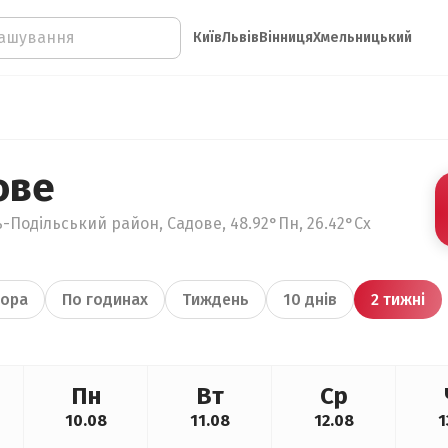
Київ
Львів
Вінниця
Хмельницький
ове
-Подільський район, Садове, 48.92°Пн, 26.42°Сх
ора
По годинах
Тиждень
10 днів
2 тижні
Пн
Вт
Ср
10.08
11.08
12.08
1