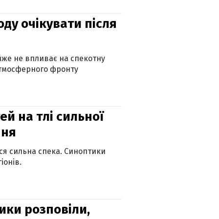
оду очікувати після
айже не впливає на спекотну
атмосферного фронту
й на тлі сильної
пня
ься сильна спека. Синоптики
іонів.
ики розповіли,