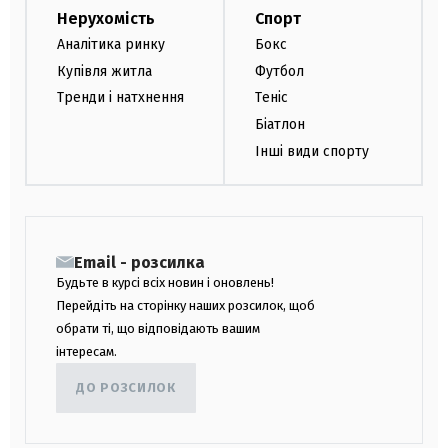
Нерухомість
Спорт
Аналітика ринку
Бокс
Купівля житла
Футбол
Тренди і натхнення
Теніс
Біатлон
Інші види спорту
Email - розсилка
Будьте в курсі всіх новин і оновлень!
Перейдіть на сторінку наших розсилок, щоб
обрати ті, що відповідають вашим
інтересам.
ДО РОЗСИЛОК