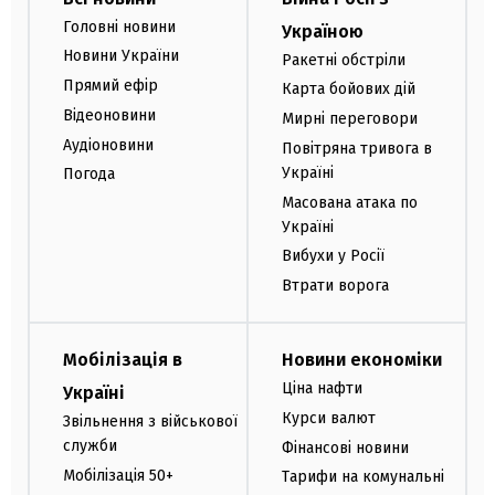
Головні новини
Україною
Новини України
Ракетні обстріли
Прямий ефір
Карта бойових дій
Відеоновини
Мирні переговори
Аудіоновини
Повітряна тривога в
Україні
Погода
Масована атака по
Україні
Вибухи у Росії
Втрати ворога
Мобілізація в
Новини економіки
Ціна нафти
Україні
Курси валют
Звільнення з військової
служби
Фінансові новини
Мобілізація 50+
Тарифи на комунальні