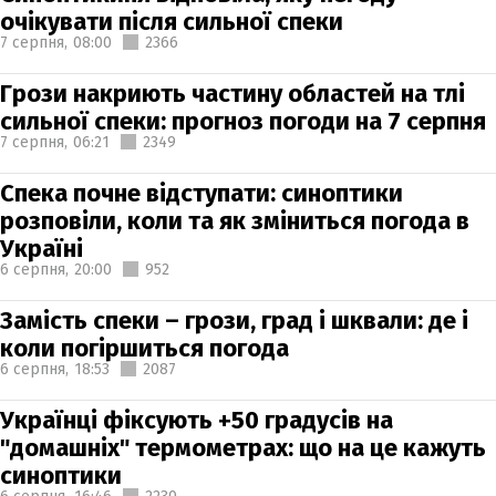
очікувати після сильної спеки
7 серпня,
08:00
2366
Грози накриють частину областей на тлі
сильної спеки: прогноз погоди на 7 серпня
7 серпня,
06:21
2349
Спека почне відступати: синоптики
розповіли, коли та як зміниться погода в
Україні
6 серпня,
20:00
952
Замість спеки – грози, град і шквали: де і
коли погіршиться погода
6 серпня,
18:53
2087
Українці фіксують +50 градусів на
"домашніх" термометрах: що на це кажуть
синоптики