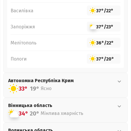
Василівка
37°
/
22°
Запоріжжя
37°
/
23°
Мелітополь
36°
/
22°
Пологи
37°
/
20°
Автономна Республіка Крим
33°
19°
Ясно
Вінницька
область
34°
20°
Мінлива хмарність
Волинська
область