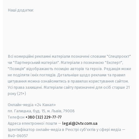
Наші додатки:
android
apple
smart tv
samsung smart tv
Всі комерційні рекламні матеріали позначені словами "Спецпроєкт"
чи "Партнерський матеріал". Матеріали з позначкою "Експерт",
"Позиція" відображають позицію авторів та героїв. Редакція може
не поділяти їхніх поглядів. Детальніше щодо реклами та правил
цитування можна ознайомитись в правилах користування сайтом.
Усі права захищені.
Матеріали сайту призначені для осіб старше
21
року (21+)
Онлайн-медіа «24 Канал»
пл. Галицька, буд. 15, м. Львів, 79008
Телефон
+380 (32) 229-77-77
Адреса електронної пошти —
legal@24tv.com.ua
Ідентифікатор онлайн-медіа в Реєстрі суб'єктів у сфері медіа —
R40-06057