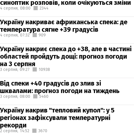
синоптик розповів, коли очікуються зміни
4 серпня,
08:00
2344
Україну накриває африканська спека: де
температура сягне +39 градусів
4 серпня,
07:32
909
Україну накриє спека до +38, але в частині
областей пройдуть дощі: прогноз погоди
на 3 серпня
3 серпня,
09:27
10938
Від спеки +40 градусів до злив зі
шквалами: прогноз погоди на тиждень
3 серпня,
08:00
5460
Україну накрив "тепловий купол": у 5
регіонах зафіксували температурні
рекорди
2 серпня,
14:52
3670