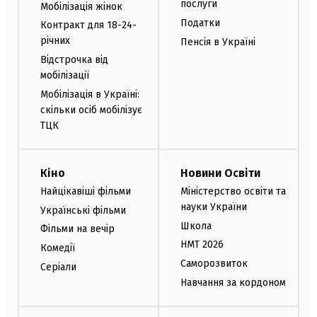
послуги
Мобілізація жінок
Податки
Контракт для 18-24-
річних
Пенсія в Україні
Відстрочка від
мобілізації
Мобілізація в Україні:
скільки осіб мобілізує
ТЦК
Кіно
Новини Освіти
Найцікавіші фільми
Міністерство освіти та
науки України
Українські фільми
Школа
Фільми на вечір
НМТ 2026
Комедії
Саморозвиток
Серіали
Навчання за кордоном