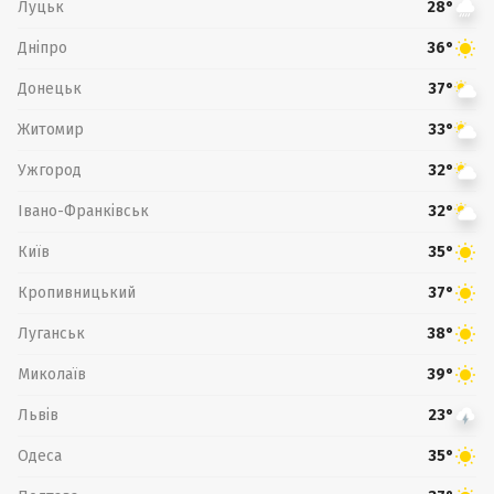
Луцьк
28°
Дніпро
36°
Донецьк
37°
Житомир
33°
Ужгород
32°
Івано-Франківськ
32°
Київ
35°
Кропивницький
37°
Луганськ
38°
Миколаїв
39°
Львів
23°
Одеса
35°