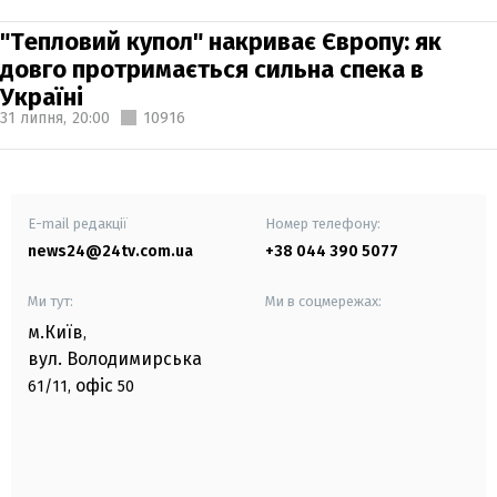
"Тепловий купол" накриває Європу: як
довго протримається сильна спека в
Україні
31 липня,
20:00
10916
E-mail редакції
Номер телефону:
news24@24tv.com.ua
+38 044 390 5077
Ми тут:
Ми в соцмережах:
м.Київ
,
вул. Володимирська
офіс
61/11,
50