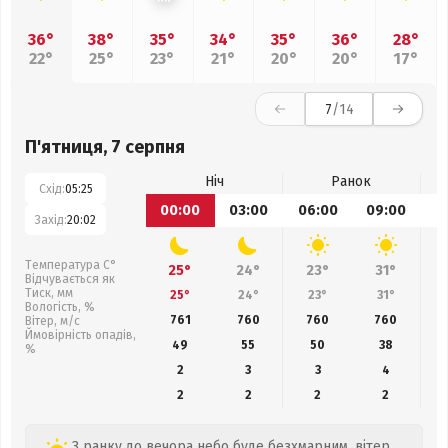
36°
38°
35°
34°
35°
36°
28°
22°
25°
23°
21°
20°
20°
17°
7
/14
П'ятниця, 7 серпня
Ніч
Ранок
Схід:
05:25
00:00
03:00
06:00
09:00
1
Захід:
20:02
Температура С°
25°
24°
23°
31°
Відчувається як
Тиск, мм
25°
24°
23°
31°
Вологість, %
761
760
760
760
Вітер, м/с
Ймовірність опадів,
49
55
50
38
%
2
3
3
4
2
2
2
2
З ранку до вечора небо буде безхмарним, вітер