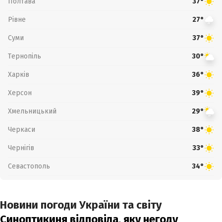
Полтава
37°
Рівне
27°
Суми
37°
Тернопіль
30°
Харків
36°
Херсон
39°
Хмельницький
29°
Черкаси
38°
Чернігів
33°
Севастополь
34°
Новини погоди України та світу
Синоптикиня відповіла, яку негоду