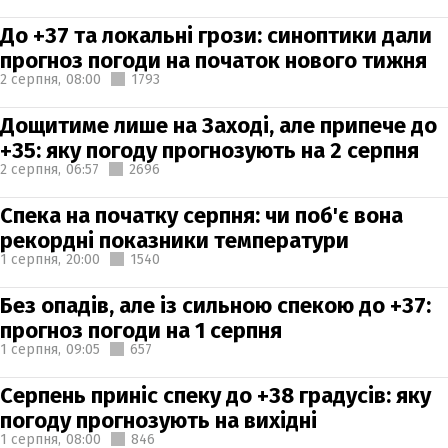
До +37 та локальні грози: синоптики дали
прогноз погоди на початок нового тижня
2 серпня,
08:00
1793
Дощитиме лише на Заході, але припече до
+35: яку погоду прогнозують на 2 серпня
2 серпня,
06:57
2696
Спека на початку серпня: чи поб'є вона
рекордні показники температури
1 серпня,
20:00
1540
Без опадів, але із сильною спекою до +37:
прогноз погоди на 1 серпня
1 серпня,
09:05
657
Серпень приніс спеку до +38 градусів: яку
погоду прогнозують на вихідні
1 серпня,
08:00
846