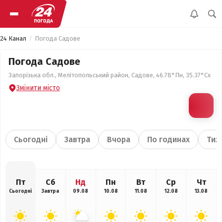
24 Канал
Погода Садове
Погода Садове
Запорізька обл., Мелітопольський район, Садове, 46.78°Пн, 35.37°Сх
Змінити місто
Сьогодні
Завтра
Вчора
По годинах
Тиж
Пт
Сб
Нд
Пн
Вт
Ср
Чт
Сьогодні
Завтра
09.08
10.08
11.08
12.08
13.08