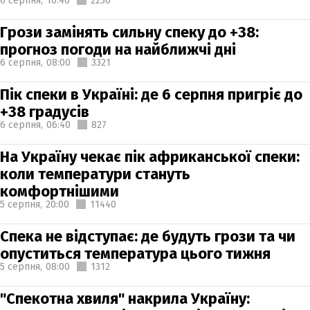
6 серпня,
16:46
2230
Грози замінять сильну спеку до +38:
прогноз погоди на найближчі дні
6 серпня,
08:00
3321
Пік спеки в Україні: де 6 серпня пригріє до
+38 градусів
6 серпня,
06:40
827
На Україну чекає пік африканської спеки:
коли температури стануть
комфортнішими
5 серпня,
20:00
11440
Спека не відступає: де будуть грози та чи
опуститься температура цього тижня
5 серпня,
08:00
1312
"Спекотна хвиля" накрила Україну: