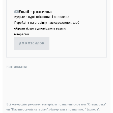
Email - розсилка
Будьте в курсі всіх новин і оновлень!
Перейдіть на сторінку наших розсилок, щоб
обрати ті, що відповідають вашим
інтересам.
ДО РОЗСИЛОК
Наші додатки:
android
apple
smart tv
samsung smart tv
Всі комерційні рекламні матеріали позначені словами "Спецпроєкт"
чи "Партнерський матеріал". Матеріали з позначкою "Експерт",