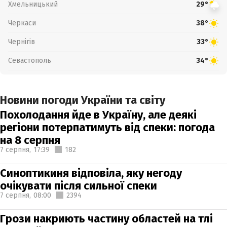
Хмельницький
29°
Черкаси
38°
Чернігів
33°
Севастополь
34°
Новини погоди України та світу
Похолодання йде в Україну, але деякі
регіони потерпатимуть від спеки: погода
на 8 серпня
7 серпня,
17:39
182
Синоптикиня відповіла, яку негоду
очікувати після сильної спеки
7 серпня,
08:00
2394
Грози накриють частину областей на тлі