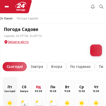
24 Канал
Погода Садове
Погода Садове
Садове, 45.31°Пн, 34.65°Сх
Змінити місто
Сьогодні
Завтра
Вчора
По годинах
Тиж
Пт
Сб
Нд
Пн
Вт
Ср
Чт
Сьогодні
Завтра
09.08
10.08
11.08
12.08
13.08