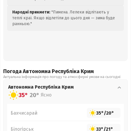
Народні прикмети:
"Пимена. Лелеки відлітають у
теплі краї. Якщо відлетіли до цього дня — зима буде
ранньою."
Погода Автономна Республіка Крим
Актуальна інформація про погоду та атмосферні умови на сьогодні
Автономна Республіка Крим
35°
20°
Ясно
Бахчисарай
35°
/
20°
Білогірськ
33°
/
21°