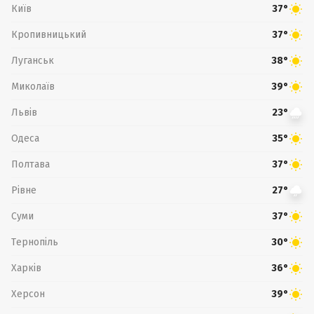
Київ
37°
Кропивницький
37°
Луганськ
38°
Миколаїв
39°
Львів
23°
Одеса
35°
Полтава
37°
Рівне
27°
Суми
37°
Тернопіль
30°
Харків
36°
Херсон
39°