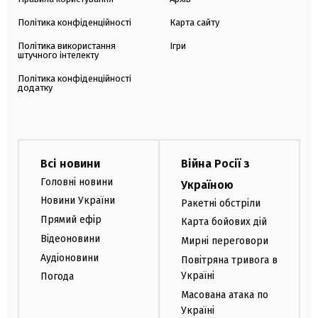
Політика конфіденційності
Карта сайту
Політика використання
Ігри
штучного інтелекту
Політика конфіденційності
додатку
Всі новини
Війна Росії з
Головні новини
Україною
Новини України
Ракетні обстріли
Прямий ефір
Карта бойових дій
Відеоновини
Мирні переговори
Аудіоновини
Повітряна тривога в
Україні
Погода
Масована атака по
Україні