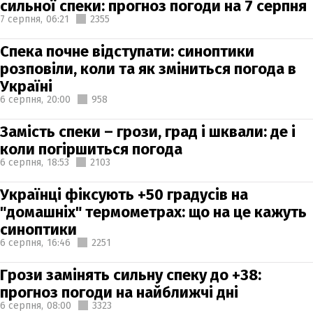
сильної спеки: прогноз погоди на 7 серпня
7 серпня,
06:21
2355
Спека почне відступати: синоптики
розповіли, коли та як зміниться погода в
Україні
6 серпня,
20:00
958
Замість спеки – грози, град і шквали: де і
коли погіршиться погода
6 серпня,
18:53
2103
Українці фіксують +50 градусів на
"домашніх" термометрах: що на це кажуть
синоптики
6 серпня,
16:46
2251
Грози замінять сильну спеку до +38:
прогноз погоди на найближчі дні
6 серпня,
08:00
3323