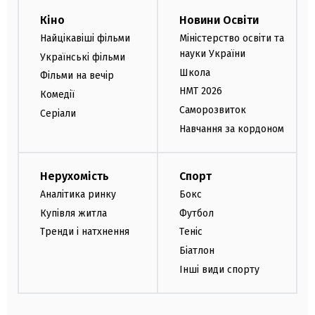
Кіно
Новини Освіти
Найцікавіші фільми
Міністерство освіти та
науки України
Українські фільми
Школа
Фільми на вечір
НМТ 2026
Комедії
Саморозвиток
Серіали
Навчання за кордоном
Нерухомість
Спорт
Аналітика ринку
Бокс
Купівля житла
Футбол
Тренди і натхнення
Теніс
Біатлон
Інші види спорту