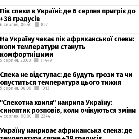
Пік спеки в Україні: де 6 серпня пригріє до
+38 градусів
6 серпня,
06:40
827
На Україну чекає пік африканської спеки:
коли температури стануть
комфортнішими
5 серпня,
20:00
11449
Спека не відступає: де будуть грози та чи
опуститься температура цього тижня
5 серпня,
08:00
1313
"Спекотна хвиля" накрила Україну:
синоптик розповів, коли очікуються зміни
4 серпня,
08:00
2344
Україну накриває африканська спека: де
температура сягне +39 градусів