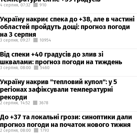
4 серпня,
07:32
910
Україну накриє спека до +38, але в частині
областей пройдуть дощі: прогноз погоди
на 3 серпня
3 серпня,
09:27
10954
Від спеки +40 градусів до злив зі
шквалами: прогноз погоди на тиждень
3 серпня,
08:00
5460
Україну накрив "тепловий купол": у 5
регіонах зафіксували температурні
рекорди
2 серпня,
14:52
3678
До +37 та локальні грози: синоптики дали
прогноз погоди на початок нового тижня
2 серпня,
08:00
1793