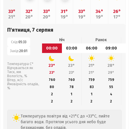
33°
32°
33°
31°
33°
34°
26°
21°
20°
20°
19°
19°
19°
17°
П'ятниця, 7 серпня
Ніч
Ранок
Схід:
05:33
00:00
03:00
06:00
09:00
1
Захід:
20:01
Температура С°
23°
23°
21°
28°
Відчувається як
Тиск, мм
23°
23°
21°
29°
Вологість, %
760
760
759
759
Вітер, м/с
Ймовірність опадів,
80
78
83
55
%
2
1
1
4
2
2
2
2
Температура повітря від +21°C до +33°C, пийте
багато води. Протягом усього дня небо буде
безхмарним, без опадів.