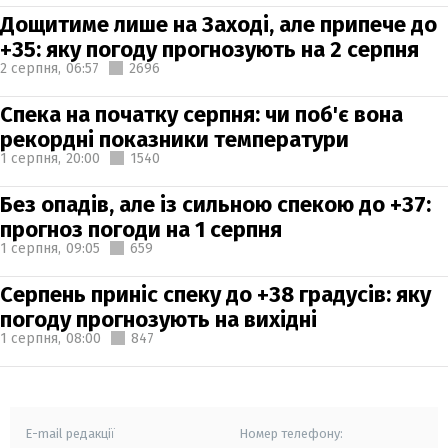
Дощитиме лише на Заході, але припече до
+35: яку погоду прогнозують на 2 серпня
2 серпня,
06:57
2696
Спека на початку серпня: чи поб'є вона
рекордні показники температури
1 серпня,
20:00
1540
Без опадів, але із сильною спекою до +37:
прогноз погоди на 1 серпня
1 серпня,
09:05
659
Серпень приніс спеку до +38 градусів: яку
погоду прогнозують на вихідні
1 серпня,
08:00
847
E-mail редакції
Номер телефону: