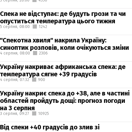
5 серпня,
20:00
4550
Спека не відступає: де будуть грози та чи
опуститься температура цього тижня
5 серпня,
08:00
1242
"Спекотна хвиля" накрила Україну:
синоптик розповів, коли очікуються зміни
4 серпня,
08:00
2306
Україну накриває африканська спека: де
температура сягне +39 градусів
4 серпня,
07:32
900
Україну накриє спека до +38, але в частині
областей пройдуть дощі: прогноз погоди
на 3 серпня
3 серпня,
09:27
10925
Від спеки +40 градусів до злив зі