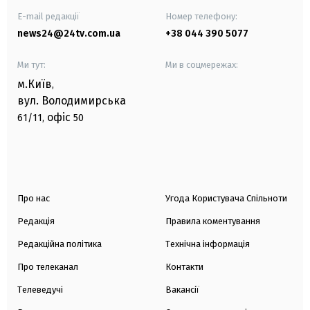
E-mail редакції
Номер телефону:
news24@24tv.com.ua
+38 044 390 5077
Ми тут:
Ми в соцмережах:
м.Київ
,
вул. Володимирська
офіс
61/11,
50
Про нас
Угода Користувача Спільноти
Редакція
Правила коментування
Редакційна політика
Технічна інформація
Про телеканал
Контакти
Телеведучі
Вакансії