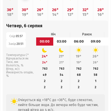
36°
30°
26°
26°
29°
32°
28°
18°
19°
16°
14°
13°
15°
16°
Четвер, 6 серпня
Ніч
Ранок
Схід:
05:57
00:00
03:00
06:00
09:00
1
Захід:
20:51
Температура С°
24°
21°
19°
26°
Відчувається як
Тиск, мм
24°
21°
19°
26°
Вологість, %
763
763
762
762
Вітер, м/с
Ймовірність опадів,
49
54
68
58
%
2
2
2
1
2
2
2
2
Очікується від +18°C до +36°C, буде спекотно,
пийте більше води. До вечора небо буде чистим,
легкий вітер до 4 м/с.