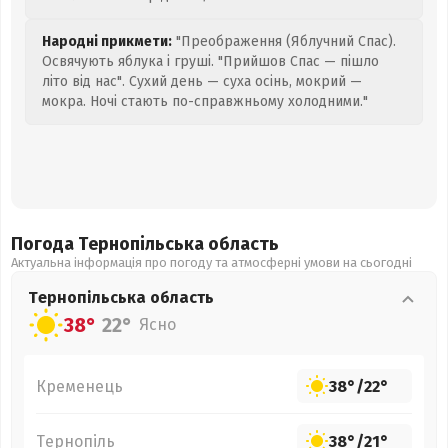
Народні прикмети:
"Преображення (Яблучний Спас).
Освячують яблука і груші. "Прийшов Спас — пішло
літо від нас". Сухий день — суха осінь, мокрий —
мокра. Ночі стають по-справжньому холодними."
Погода Тернопільська
область
Актуальна інформація про погоду та атмосферні умови на сьогодні
Тернопільська
область
38°
22°
Ясно
Кременець
38°
/
22°
Тернопіль
38°
/
21°