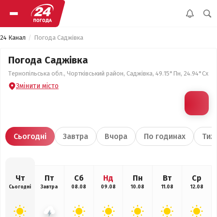
24 Канал
Погода Саджівка
Погода Саджівка
Тернопільська обл., Чортківський район, Саджівка, 49.15°Пн, 24.94°Сх
Змінити місто
Сьогодні
Завтра
Вчора
По годинах
Тиж
Чт
Пт
Сб
Нд
Пн
Вт
Ср
Сьогодні
Завтра
08.08
09.08
10.08
11.08
12.08