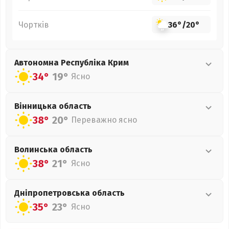
Чортків
36°
/
20°
Автономна Республіка Крим
34°
19°
Ясно
Вінницька
область
38°
20°
Переважно ясно
Волинська
область
38°
21°
Ясно
Дніпропетровська
область
35°
23°
Ясно