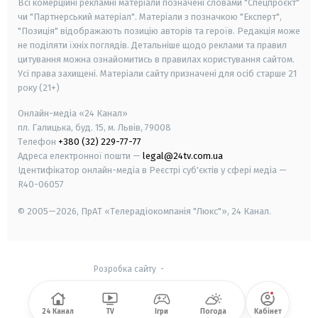
Всі комерційні рекламні матеріали позначені словами "Спецпроєкт"
чи "Партнерський матеріал". Матеріали з позначкою "Експерт",
"Позиція" відображають позицію авторів та героїв. Редакція може
не поділяти їхніх поглядів. Детальніше щодо реклами та правил
цитування можна ознайомитись в правилах користування сайтом.
Усі права захищені.
Матеріали сайту призначені для осіб старше
21
року (21+)
Онлайн-медіа «24 Канал»
пл. Галицька, буд. 15, м. Львів, 79008
Телефон
+380 (32) 229-77-77
Адреса електронної пошти —
legal@24tv.com.ua
Ідентифікатор онлайн-медіа в Реєстрі суб'єктів у сфері медіа —
R40-06057
© 2005—2026,
ПрАТ «Телерадіокомпанія "Люкс"», 24 Канал.
Розробка сайту
-
24 Канал
TV
Ігри
Погода
Кабінет