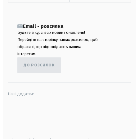
Email - розсилка
Будьте в курсі всіх новин і оновлень!
Перейдіть на сторінку наших розсилок, щоб
обрати ті, що відповідають вашим
інтересам.
ДО РОЗСИЛОК
Наші додатки:
android
apple
smart tv
samsung smart tv