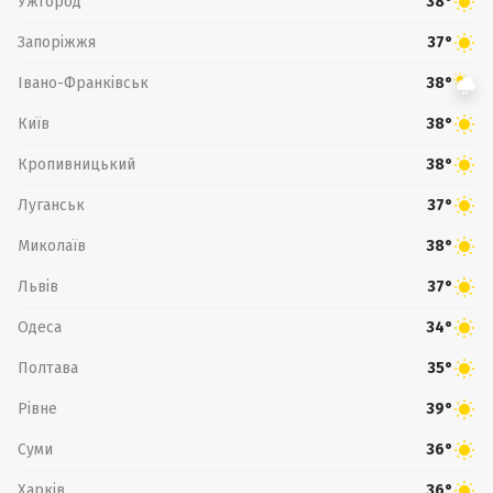
Ужгород
38°
Запоріжжя
37°
Івано-Франківськ
38°
Київ
38°
Кропивницький
38°
Луганськ
37°
Миколаїв
38°
Львів
37°
Одеса
34°
Полтава
35°
Рівне
39°
Суми
36°
Харків
36°