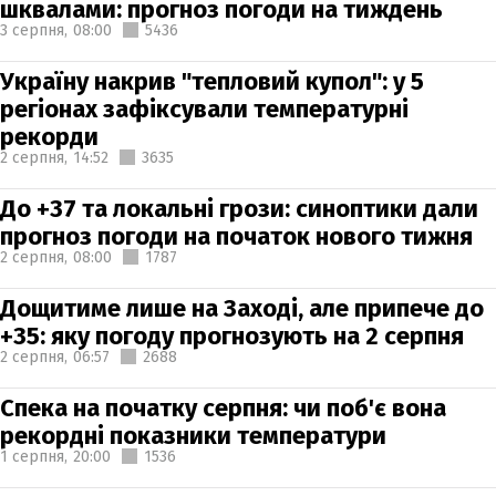
шквалами: прогноз погоди на тиждень
3 серпня,
08:00
5436
Україну накрив "тепловий купол": у 5
регіонах зафіксували температурні
рекорди
2 серпня,
14:52
3635
До +37 та локальні грози: синоптики дали
прогноз погоди на початок нового тижня
2 серпня,
08:00
1787
Дощитиме лише на Заході, але припече до
+35: яку погоду прогнозують на 2 серпня
2 серпня,
06:57
2688
Спека на початку серпня: чи поб'є вона
рекордні показники температури
1 серпня,
20:00
1536