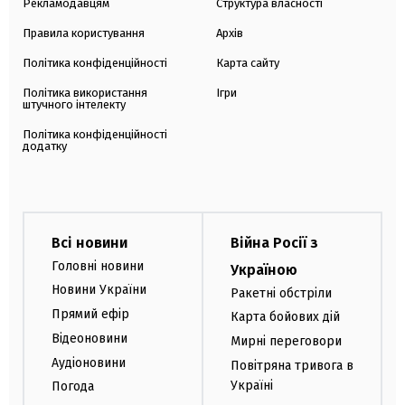
Рекламодавцям
Структура власності
Правила користування
Архів
Політика конфіденційності
Карта сайту
Політика використання
Ігри
штучного інтелекту
Політика конфіденційності
додатку
Всі новини
Війна Росії з
Головні новини
Україною
Новини України
Ракетні обстріли
Прямий ефір
Карта бойових дій
Відеоновини
Мирні переговори
Аудіоновини
Повітряна тривога в
Україні
Погода