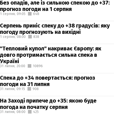
Без опадів, але із сильною спекою до +37:
прогноз погоди на 1 серпня
1 серпня,
09:05
648
Серпень приніс спеку до +38 градусів: яку
погоду прогнозують на вихідні
1 серпня,
08:00
838
"Тепловий купол" накриває Європу: як
довго протримається сильна спека в
Україні
31 липня,
20:00
10896
Спека до +34 повертається: прогноз
погоди на 31 липня
31 липня,
09:15
908
На Заході припече до +35: якою буде
погода на початку серпня
31 липня,
08:00
425