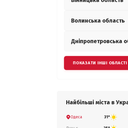
Вінницька
область
Волинська
область
Дніпропетровська
о
ПОКАЗАТИ ІНШІ ОБЛАСТІ
Найбільші міста в Укра
Одеса
31°