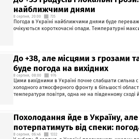
найближчими днями
8 серпня,
20:00
735
Погода в Україні найближчими днями буде переваж
очікуються короткочасні опади. Температурні макси
До +38, але місцями з грозами 
буде погода на вихідних
8 серпня,
08:00
976
Цими вихідними в Україні почне слабшати сильна 
холодного атмосферного фронту в більшості област
температури повітря, одна не на південному сході й
Похолодання йде в Україну, але
потерпатимуть від спеки: погод
8 серпня,
06:46
1332