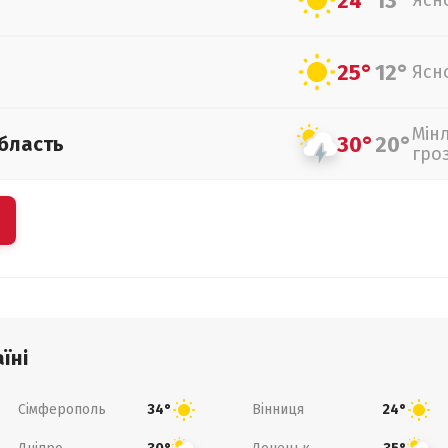
24°
13°
Ясн
25°
12°
Ясн
Мін
30°
20°
бласть
гро
їні
Сімферополь
Вінниця
34°
24°