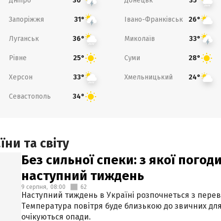
Дніпро
Донецьк
30°
35°
Запоріжжя
Івано-Франківськ
31°
26°
Луганськ
Миколаїв
36°
33°
Рівне
Суми
25°
28°
Херсон
Хмельницький
33°
24°
Севастополь
34°
ни та світу
Без сильної спеки: з якої пого
наступний тиждень
9 серпня,
08:00
62
Наступний тиждень в Україні розпочнеться з перев
Температура повітря буде близькою до звичних для
очікуються опади.