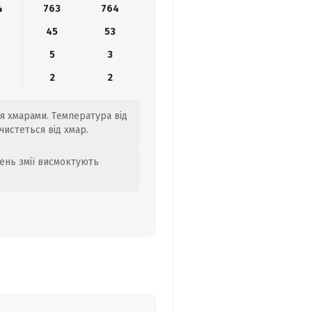
4
763
764
4
45
53
5
3
2
2
я хмарами. Температура від
чистеться від хмар.
день змії висмоктують