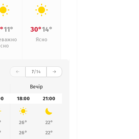
°
11°
30°
14°
еважно
Ясно
ясно
7
/14
Вечір
00
18:00
21:00
°
26°
22°
°
26°
22°