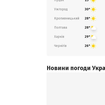
Луцьк
25°
Ужгород
30°
Кропивницький
28°
Полтава
28°
Харків
29°
Чернігів
26°
Новини погоди Украї