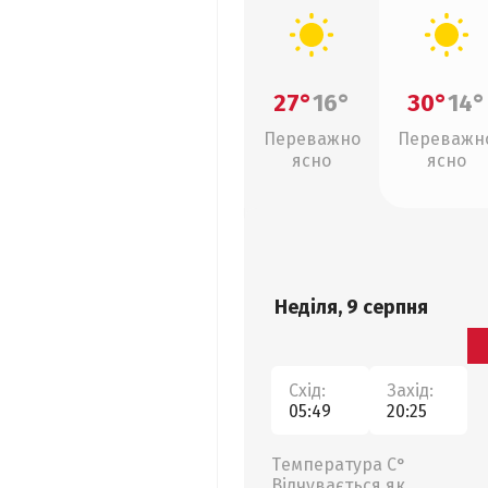
27°
16°
30°
14°
Переважно
Переважн
ясно
ясно
Неділя, 9 серпня
Схід:
Захід:
05:49
20:25
Температура С°
Відчувається як