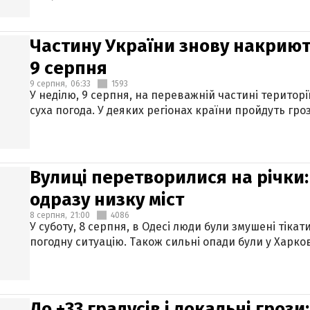
Частину України знову накриют
9 серпня
9 серпня,
06:33
1593
У неділю, 9 серпня, на переважній частині територі
суха погода. У деяких регіонах країни пройдуть гро
Вулиці перетворилися на річки
одразу низку міст
8 серпня,
21:00
4086
У суботу, 8 серпня, в Одесі люди були змушені тікат
погодну ситуацію. Також сильні опади були у Харкові
До +33 градусів і локальні гроз