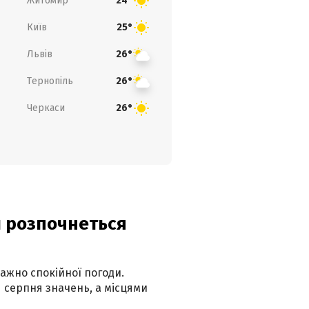
Житомир
24°
Київ
25°
Львів
26°
Тернопіль
26°
Черкаси
26°
ди розпочнеться
ажно спокійної погоди.
 серпня значень, а місцями