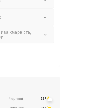
о
о
лива хмарність,
зи
Чернівці
26°