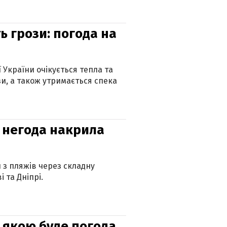
ь грози: погода на
ї України очікується тепла та
зи, а також утримається спека
: негода накрила
и з пляжів через складну
 та Дніпрі.
и: якою буде погода