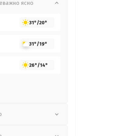
еважно ясно
31°
/
20°
31°
/
19°
26°
/
14°
о