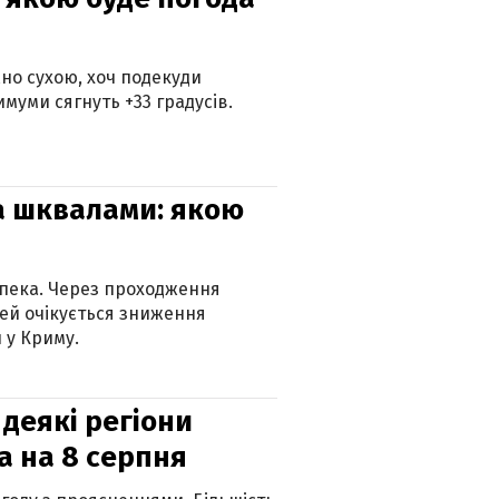
но сухою, хоч подекуди
муми сягнуть +33 градусів.
та шквалами: якою
спека. Через проходження
ей очікується зниження
 у Криму.
 деякі регіони
а на 8 серпня