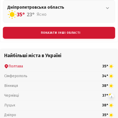
Дніпропетровська
область
35°
23°
Ясно
ПОКАЗАТИ ІНШІ ОБЛАСТІ
Найбільші міста в Україні
Полтава
35°
Сімферополь
34°
Вінниця
38°
Чернівці
37°
Луцьк
38°
Дніпро
35°