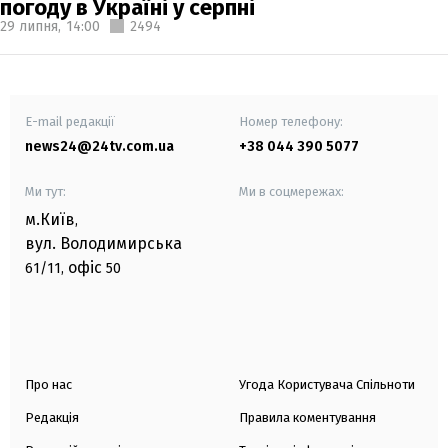
погоду в Україні у серпні
29 липня,
14:00
2494
E-mail редакції
Номер телефону:
news24@24tv.com.ua
+38 044 390 5077
Ми тут:
Ми в соцмережах:
м.Київ
,
вул. Володимирська
офіс
61/11,
50
Про нас
Угода Користувача Спільноти
Редакція
Правила коментування