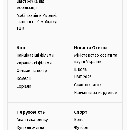
Відстрочка від
мобілізації
Мобілізація в Україні:
скільки осіб мобілізує
ТЦК
Кіно
Новини Освіти
Найцікавіші фільми
Міністерство освіти та
науки України
Українські фільми
Школа
Фільми на вечір
НМТ 2026
Комедії
Саморозвиток
Серіали
Навчання за кордоном
Нерухомість
Спорт
Аналітика ринку
Бокс
Купівля житла
Футбол