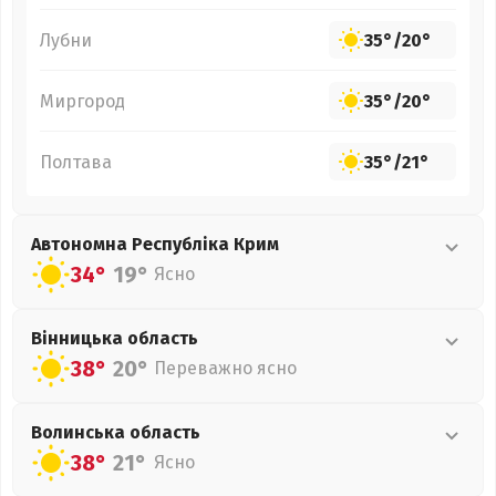
Лубни
35°
/
20°
Миргород
35°
/
20°
Полтава
35°
/
21°
Автономна Республіка Крим
34°
19°
Ясно
Вінницька
область
38°
20°
Переважно ясно
Волинська
область
38°
21°
Ясно