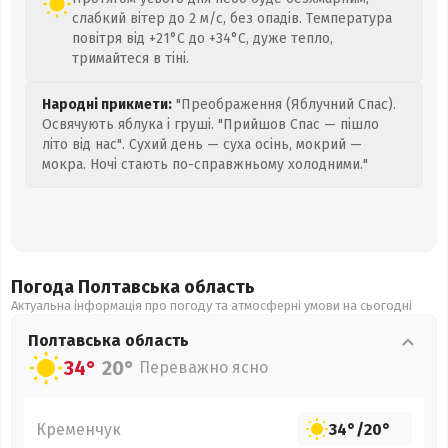
слабкий вітер до 2 м/с, без опадів. Температура
повітря від +21°C до +34°C, дуже тепло,
тримайтеся в тіні.
Народні прикмети:
"Преображення (Яблучний Спас).
Освячують яблука і груші. "Прийшов Спас — пішло
літо від нас". Сухий день — суха осінь, мокрий —
мокра. Ночі стають по-справжньому холодними."
Погода Полтавська
область
Актуальна інформація про погоду та атмосферні умови на сьогодні
Полтавська
область
34°
20°
Переважно ясно
Кременчук
34°
/
20°