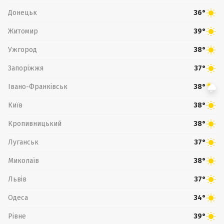
Донецьк
36°
Житомир
39°
Ужгород
38°
Запоріжжя
37°
Івано-Франківськ
38°
Київ
38°
Кропивницький
38°
Луганськ
37°
Миколаїв
38°
Львів
37°
Одеса
34°
Рівне
39°