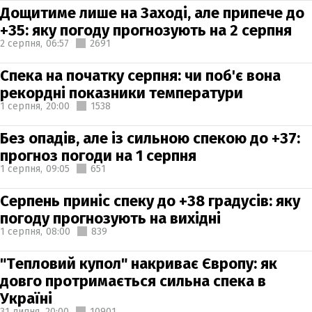
Дощитиме лише на Заході, але припече до
+35: яку погоду прогнозують на 2 серпня
2 серпня,
06:57
2691
Спека на початку серпня: чи поб'є вона
рекордні показники температури
1 серпня,
20:00
1538
Без опадів, але із сильною спекою до +37:
прогноз погоди на 1 серпня
1 серпня,
09:05
651
Серпень приніс спеку до +38 градусів: яку
погоду прогнозують на вихідні
1 серпня,
08:00
839
"Тепловий купол" накриває Європу: як
довго протримається сильна спека в
Україні
31 липня,
20:00
10901