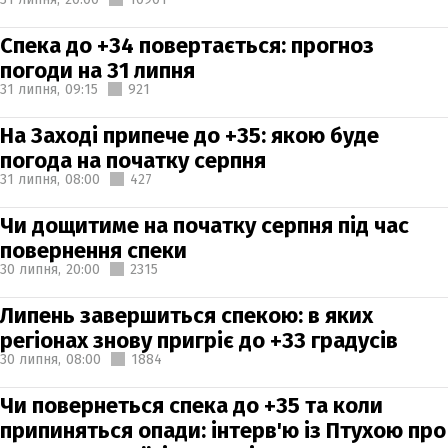
Спека до +34 повертається: прогноз
погоди на 31 липня
31 липня,
09:15
921
На Заході припече до +35: якою буде
погода на початку серпня
31 липня,
08:00
427
Чи дощитиме на початку серпня під час
повернення спеки
30 липня,
20:00
2315
Липень завершиться спекою: в яких
регіонах знову пригріє до +33 градусів
30 липня,
08:00
1884
Чи повернеться спека до +35 та коли
припиняться опади: інтерв'ю із Птухою про