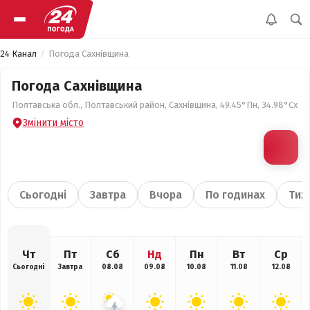
24 Канал
Погода Сахнівщина
Погода Сахнівщина
Полтавська обл., Полтавський район, Сахнівщина, 49.45°Пн, 34.98°Сх
Змінити місто
Сьогодні
Завтра
Вчора
По годинах
Тиж
Чт
Пт
Сб
Нд
Пн
Вт
Ср
Сьогодні
Завтра
08.08
09.08
10.08
11.08
12.08