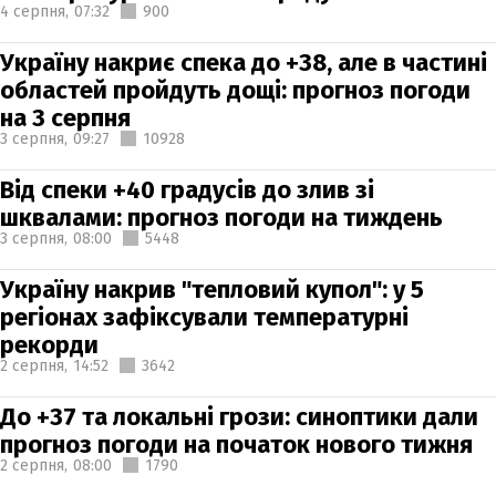
4 серпня,
07:32
900
Україну накриє спека до +38, але в частині
областей пройдуть дощі: прогноз погоди
на 3 серпня
3 серпня,
09:27
10928
Від спеки +40 градусів до злив зі
шквалами: прогноз погоди на тиждень
3 серпня,
08:00
5448
Україну накрив "тепловий купол": у 5
регіонах зафіксували температурні
рекорди
2 серпня,
14:52
3642
До +37 та локальні грози: синоптики дали
прогноз погоди на початок нового тижня
2 серпня,
08:00
1790