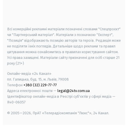
android
apple
smart tv
samsung smart tv
Всі комерційні рекламні матеріали позначені словами "Спецпроєкт"
чи "Партнерський матеріал". Матеріали з позначкою "Експерт",
"Позиція" відображають позицію авторів та героїв. Редакція може
не поділяти їхніх поглядів. Детальніше щодо реклами та правил
цитування можна ознайомитись в правилах користування сайтом.
Усі права захищені.
Матеріали сайту призначені для осіб старше
21
року (21+)
Онлайн-медіа «24 Канал»
пл. Галицька, буд. 15, м. Львів, 79008
Телефон
+380 (32) 229-77-77
Адреса електронної пошти —
legal@24tv.com.ua
Ідентифікатор онлайн-медіа в Реєстрі суб'єктів у сфері медіа —
R40-06057
© 2005—2026,
ПрАТ «Телерадіокомпанія "Люкс"», 24 Канал.