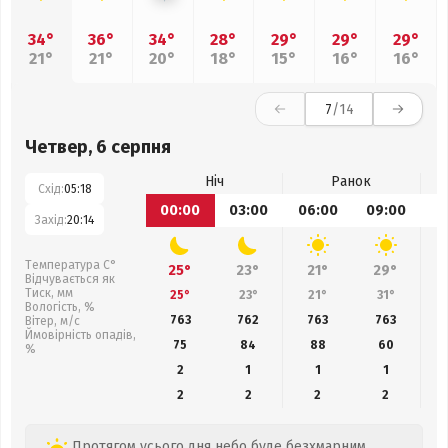
34°
36°
34°
28°
29°
29°
29°
21°
21°
20°
18°
15°
16°
16°
7
/14
Четвер, 6 серпня
Ніч
Ранок
Схід:
05:18
00:00
03:00
06:00
09:00
1
Захід:
20:14
Температура С°
25°
23°
21°
29°
Відчувається як
Тиск, мм
25°
23°
21°
31°
Вологість, %
763
762
763
763
Вітер, м/с
Ймовірність опадів,
75
84
88
60
%
2
1
1
1
2
2
2
2
Протягом усього дня небо буде безхмарним,