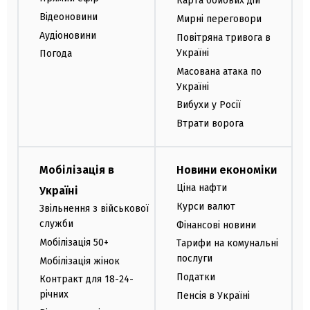
Карта бойових дій
Відеоновини
Мирні переговори
Аудіоновини
Повітряна тривога в
Україні
Погода
Масована атака по
Україні
Вибухи у Росії
Втрати ворога
Мобілізація в
Новини економіки
Ціна нафти
Україні
Курси валют
Звільнення з військової
служби
Фінансові новини
Мобілізація 50+
Тарифи на комунальні
послуги
Мобілізація жінок
Податки
Контракт для 18-24-
річних
Пенсія в Україні