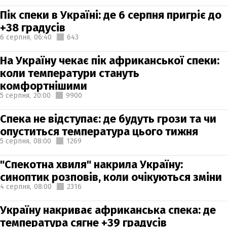
Пік спеки в Україні: де 6 серпня пригріє до
+38 градусів
6 серпня,
06:40
643
На Україну чекає пік африканської спеки:
коли температури стануть
комфортнішими
5 серпня,
20:00
9900
Спека не відступає: де будуть грози та чи
опуститься температура цього тижня
5 серпня,
08:00
1269
"Спекотна хвиля" накрила Україну:
синоптик розповів, коли очікуються зміни
4 серпня,
08:00
2316
Україну накриває африканська спека: де
температура сягне +39 градусів