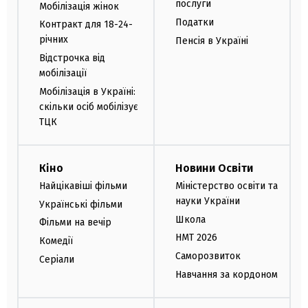
послуги
Мобілізація жінок
Податки
Контракт для 18-24-
річних
Пенсія в Україні
Відстрочка від
мобілізації
Мобілізація в Україні:
скільки осіб мобілізує
ТЦК
Кіно
Новини Освіти
Найцікавіші фільми
Міністерство освіти та
науки України
Українські фільми
Школа
Фільми на вечір
НМТ 2026
Комедії
Саморозвиток
Серіали
Навчання за кордоном