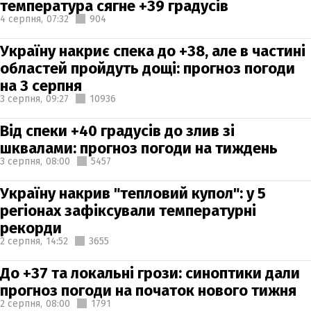
температура сягне +39 градусів
4 серпня,
07:32
904
Україну накриє спека до +38, але в частині
областей пройдуть дощі: прогноз погоди
на 3 серпня
3 серпня,
09:27
10936
Від спеки +40 градусів до злив зі
шквалами: прогноз погоди на тиждень
3 серпня,
08:00
5457
Україну накрив "тепловий купол": у 5
регіонах зафіксували температурні
рекорди
2 серпня,
14:52
3655
До +37 та локальні грози: синоптики дали
прогноз погоди на початок нового тижня
2 серпня,
08:00
1791