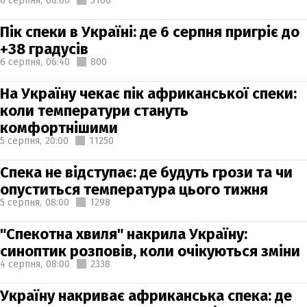
6 серпня,
08:00
3160
Пік спеки в Україні: де 6 серпня пригріє до
+38 градусів
6 серпня,
06:40
800
На Україну чекає пік африканської спеки:
коли температури стануть
комфортнішими
5 серпня,
20:00
11250
Спека не відступає: де будуть грози та чи
опуститься температура цього тижня
5 серпня,
08:00
1298
"Спекотна хвиля" накрила Україну:
синоптик розповів, коли очікуються зміни
4 серпня,
08:00
2338
Україну накриває африканська спека: де