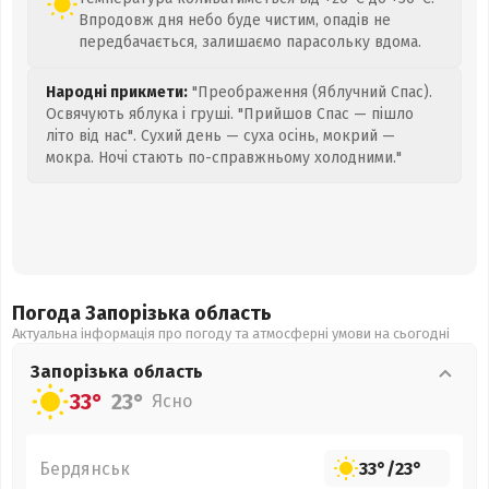
Впродовж дня небо буде чистим, опадів не
передбачається, залишаємо парасольку вдома.
Народні прикмети:
"Преображення (Яблучний Спас).
Освячують яблука і груші. "Прийшов Спас — пішло
літо від нас". Сухий день — суха осінь, мокрий —
мокра. Ночі стають по-справжньому холодними."
Погода Запорізька
область
Актуальна інформація про погоду та атмосферні умови на сьогодні
Запорізька
область
33°
23°
Ясно
Бердянськ
33°
/
23°