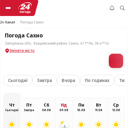
24 Канал
Погода Сахно
Погода Сахно
Запорізька обл., Бердянський район, Сахно, 47.1°Пн, 36.47°Сх
Змінити місто
Сьогодні
Завтра
Вчора
По годинах
Тиж
Чт
Пт
Сб
Нд
Пн
Вт
Ср
Сьогодні
Завтра
08.08
09.08
10.08
11.08
12.08