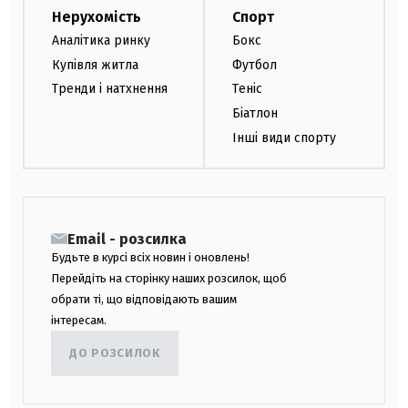
Нерухомість
Спорт
Аналітика ринку
Бокс
Купівля житла
Футбол
Тренди і натхнення
Теніс
Біатлон
Інші види спорту
Email - розсилка
Будьте в курсі всіх новин і оновлень!
Перейдіть на сторінку наших розсилок, щоб
обрати ті, що відповідають вашим
інтересам.
ДО РОЗСИЛОК