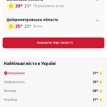
39°
21°
Переважно ясно
Дніпропетровська
область
35°
23°
Ясно
ПОКАЗАТИ ІНШІ ОБЛАСТІ
Найбільші міста в Україні
Запоріжжя
37°
Сімферополь
35°
Вінниця
38°
Чернівці
37°