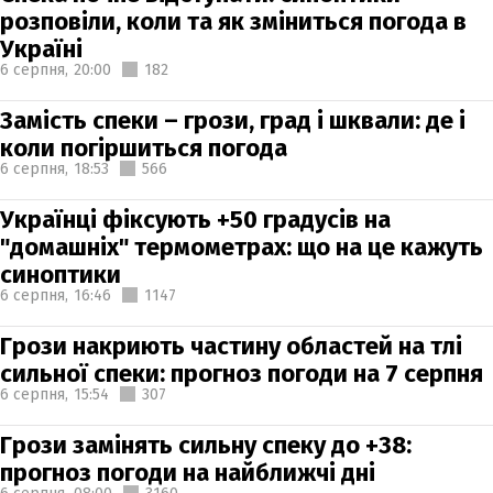
розповіли, коли та як зміниться погода в
Україні
6 серпня,
20:00
182
Замість спеки – грози, град і шквали: де і
коли погіршиться погода
6 серпня,
18:53
566
Українці фіксують +50 градусів на
"домашніх" термометрах: що на це кажуть
синоптики
6 серпня,
16:46
1147
Грози накриють частину областей на тлі
сильної спеки: прогноз погоди на 7 серпня
6 серпня,
15:54
307
Грози замінять сильну спеку до +38:
прогноз погоди на найближчі дні