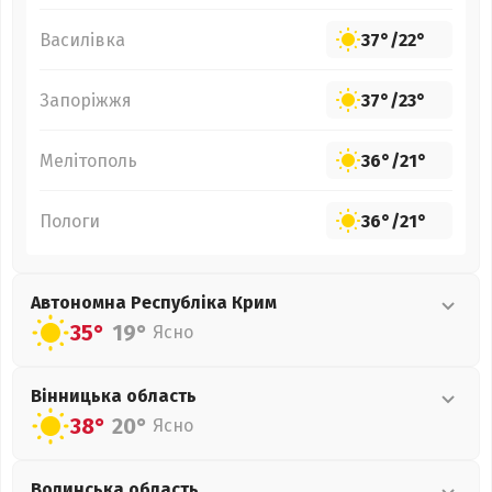
Василівка
37°
/
22°
Запоріжжя
37°
/
23°
Мелітополь
36°
/
21°
Пологи
36°
/
21°
Автономна Республіка Крим
35°
19°
Ясно
Вінницька
область
38°
20°
Ясно
Волинська
область