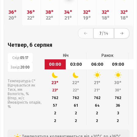
36°
36°
38°
34°
32°
32°
32°
20°
22°
22°
21°
19°
18°
18°
7
/14
Четвер, 6 серпня
Ніч
Ранок
Схід:
05:17
00:00
03:00
06:00
09:00
1
Захід:
20:00
Температура С°
23°
22°
21°
30°
Відчувається як
Тиск, мм
23°
22°
21°
30°
Вологість, %
762
762
762
762
Вітер, м/с
Ймовірність опадів,
57
61
64
36
%
2
2
2
3
2
2
2
2
Температура коливатиметься від +20°C до +36°C.