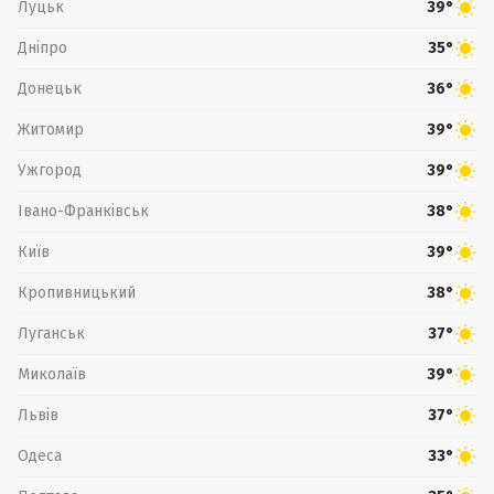
Луцьк
39°
Дніпро
35°
Донецьк
36°
Житомир
39°
Ужгород
39°
Івано-Франківськ
38°
Київ
39°
Кропивницький
38°
Луганськ
37°
Миколаїв
39°
Львів
37°
Одеса
33°