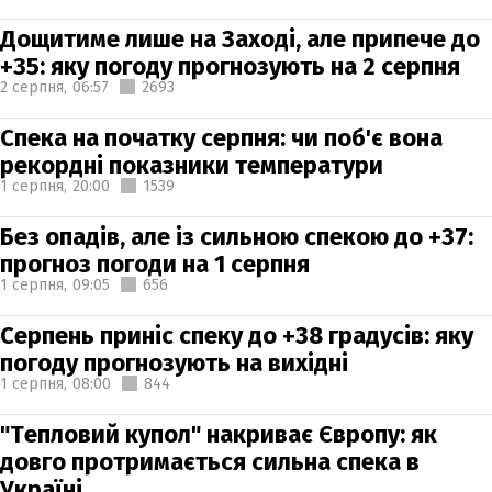
Дощитиме лише на Заході, але припече до
+35: яку погоду прогнозують на 2 серпня
2 серпня,
06:57
2693
Спека на початку серпня: чи поб'є вона
рекордні показники температури
1 серпня,
20:00
1539
Без опадів, але із сильною спекою до +37:
прогноз погоди на 1 серпня
1 серпня,
09:05
656
Серпень приніс спеку до +38 градусів: яку
погоду прогнозують на вихідні
1 серпня,
08:00
844
"Тепловий купол" накриває Європу: як
довго протримається сильна спека в
Україні