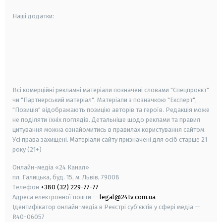
Наші додатки:
android
apple
smart tv
samsung smart tv
Всі комерційні рекламні матеріали позначені словами "Спецпроєкт"
чи "Партнерський матеріал". Матеріали з позначкою "Експерт",
"Позиція" відображають позицію авторів та героїв. Редакція може
не поділяти їхніх поглядів. Детальніше щодо реклами та правил
цитування можна ознайомитись в правилах користування сайтом.
Усі права захищені.
Матеріали сайту призначені для осіб старше
21
року (21+)
Онлайн-медіа «24 Канал»
пл. Галицька, буд. 15, м. Львів, 79008
Телефон
+380 (32) 229-77-77
Адреса електронної пошти —
legal@24tv.com.ua
Ідентифікатор онлайн-медіа в Реєстрі суб'єктів у сфері медіа —
R40-06057