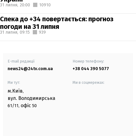
31 липня,
20:00
10910
Спека до +34 повертається: прогноз
погоди на 31 липня
31 липня,
09:15
939
E-mail редакції
Номер телефону:
news24@24tv.com.ua
+38 044 390 5077
Ми тут:
Ми в соцмережах:
м.Київ
,
вул. Володимирська
офіс
61/11,
50