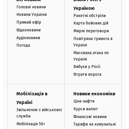
Головні новини
Україною
Новини України
Ракетні обстріли
Прямий ефір
Карта бойових дій
Відеоновини
Мирні переговори
Аудіоновини
Повітряна тривога в
Україні
Погода
Масована атака по
Україні
Вибухи у Росії
Втрати ворога
Мобілізація в
Новини економіки
Ціна нафти
Україні
Курси валют
Звільнення з військової
служби
Фінансові новини
Мобілізація 50+
Тарифи на комунальні