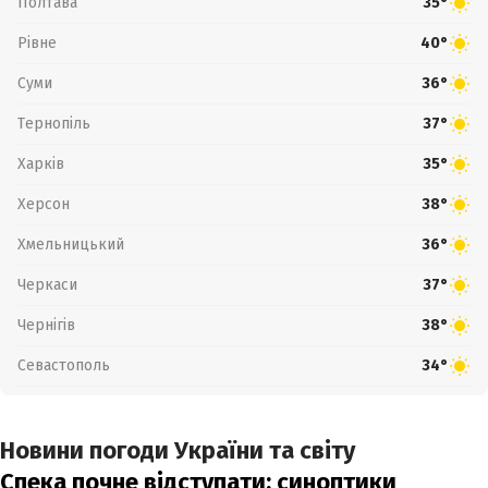
Полтава
35°
Рівне
40°
Суми
36°
Тернопіль
37°
Харків
35°
Херсон
38°
Хмельницький
36°
Черкаси
37°
Чернігів
38°
Севастополь
34°
Новини погоди України та світу
Спека почне відступати: синоптики