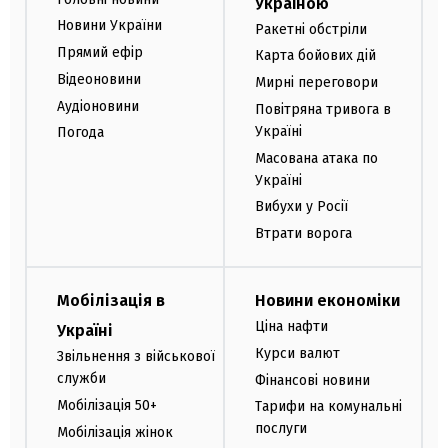
Україною
Новини України
Ракетні обстріли
Прямий ефір
Карта бойових дій
Відеоновини
Мирні переговори
Аудіоновини
Повітряна тривога в
Україні
Погода
Масована атака по
Україні
Вибухи у Росії
Втрати ворога
Мобілізація в
Новини економіки
Ціна нафти
Україні
Курси валют
Звільнення з військової
служби
Фінансові новини
Мобілізація 50+
Тарифи на комунальні
послуги
Мобілізація жінок