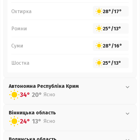
Охтирка
28°
/
17°
Ромни
25°
/
13°
Суми
28°
/
16°
Шостка
25°
/
13°
Автономна Республіка Крим
34°
20°
Ясно
Вінницька
область
24°
13°
Ясно
Волинська
область