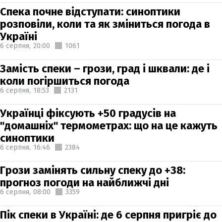
Спека почне відступати: синоптики
розповіли, коли та як зміниться погода в
Україні
6 серпня,
20:00
1061
Замість спеки – грози, град і шквали: де і
коли погіршиться погода
6 серпня,
18:53
2131
Українці фіксують +50 градусів на
"домашніх" термометрах: що на це кажуть
синоптики
6 серпня,
16:46
2384
Грози замінять сильну спеку до +38:
прогноз погоди на найближчі дні
6 серпня,
08:00
3359
Пік спеки в Україні: де 6 серпня пригріє до