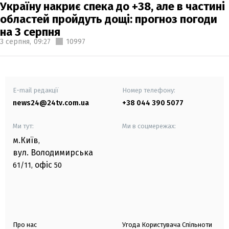
Україну накриє спека до +38, але в частині
областей пройдуть дощі: прогноз погоди
на 3 серпня
3 серпня,
09:27
10997
E-mail редакції
Номер телефону:
news24@24tv.com.ua
+38 044 390 5077
Ми тут:
Ми в соцмережах:
м.Київ
,
вул. Володимирська
офіс
61/11,
50
Про нас
Угода Користувача Спільноти