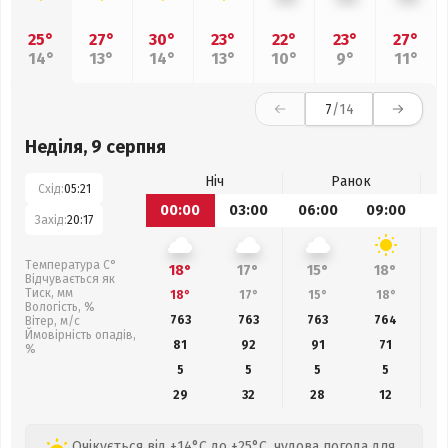
25°
27°
30°
23°
22°
23°
27°
14°
13°
14°
13°
10°
9°
11°
7
/14
Неділя, 9 серпня
Ніч
Ранок
Схід:
05:21
00:00
03:00
06:00
09:00
1
Захід:
20:17
Температура С°
18°
17°
15°
18°
Відчувається як
Тиск, мм
18°
17°
15°
18°
Вологість, %
763
763
763
764
Вітер, м/с
Ймовірність опадів,
81
92
91
71
%
5
5
5
5
29
32
28
12
Очікується від +14°C до +25°C, чудова погода для