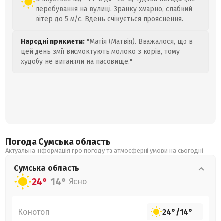
перебування на вулиці. Зранку хмарно, слабкий
вітер до 5 м/с. Вдень очікується прояснення.
Народні прикмети:
"Матія (Матвія). Вважалося, що в
цей день змії висмоктують молоко з корів, тому
худобу не виганяли на пасовище."
Погода Сумська
область
Актуальна інформація про погоду та атмосферні умови на сьогодні
Сумська
область
24°
14°
Ясно
Конотоп
24°
/
14°