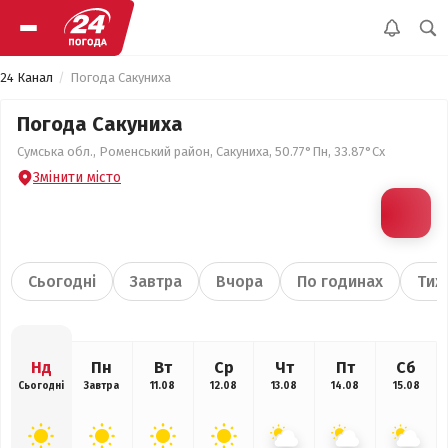
24 Канал
Погода Сакуниха
Погода Сакуниха
Сумська обл., Роменський район, Сакуниха, 50.77°Пн, 33.87°Сх
Змінити місто
Сьогодні
Завтра
Вчора
По годинах
Тиж
Нд
Пн
Вт
Ср
Чт
Пт
Сб
Сьогодні
Завтра
11.08
12.08
13.08
14.08
15.08