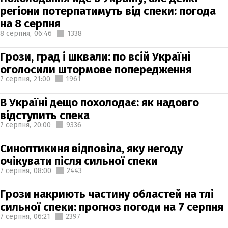
регіони потерпатимуть від спеки: погода
на 8 серпня
8 серпня,
06:46
1338
Грози, град і шквали: по всій Україні
оголосили штормове попередження
7 серпня,
21:00
1961
В Україні дещо похолодає: як надовго
відступить спека
7 серпня,
20:00
9336
Синоптикиня відповіла, яку негоду
очікувати після сильної спеки
7 серпня,
08:00
2443
Грози накриють частину областей на тлі
сильної спеки: прогноз погоди на 7 серпня
7 серпня,
06:21
2397