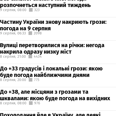
розпочнеться наступний тиждень
9 серпня,
08:00
323
Частину України знову накриють грози:
погода на 9 серпня
9 серпня,
06:33
2098
Вулиці перетворилися на річки: негода
накрила одразу низку міст
8 серпня,
21:00
4434
До +33 градусів і локальні грози: якою
буде погода найближчими днями
8 серпня,
20:00
775
До +38, але місцями з грозами та
шквалами: якою буде погода на вихідних
8 серпня,
08:00
976
Похолодання йде в Україну, але деякі