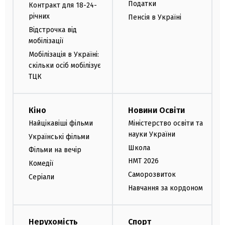
Податки
Контракт для 18-24-
річних
Пенсія в Україні
Відстрочка від
мобілізації
Мобілізація в Україні:
скільки осіб мобілізує
ТЦК
Кіно
Новини Освіти
Найцікавіші фільми
Міністерство освіти та
науки України
Українські фільми
Школа
Фільми на вечір
НМТ 2026
Комедії
Саморозвиток
Серіали
Навчання за кордоном
Нерухомість
Спорт