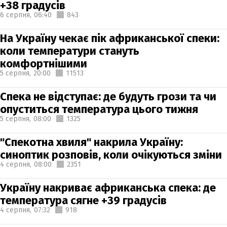
+38 градусів
6 серпня,
06:40
843
На Україну чекає пік африканської спеки:
коли температури стануть
комфортнішими
5 серпня,
20:00
11513
Спека не відступає: де будуть грози та чи
опуститься температура цього тижня
5 серпня,
08:00
1325
"Спекотна хвиля" накрила Україну:
синоптик розповів, коли очікуються зміни
4 серпня,
08:00
2351
Україну накриває африканська спека: де
температура сягне +39 градусів
4 серпня,
07:32
918