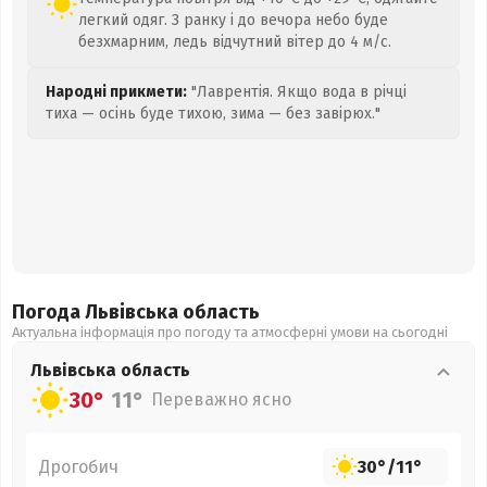
легкий одяг. З ранку і до вечора небо буде
безхмарним, ледь відчутний вітер до 4 м/с.
Народні прикмети:
"Лаврентія. Якщо вода в річці
тиха — осінь буде тихою, зима — без завірюх."
Погода Львівська
область
Актуальна інформація про погоду та атмосферні умови на сьогодні
Львівська
область
30°
11°
Переважно ясно
Дрогобич
30°
/
11°