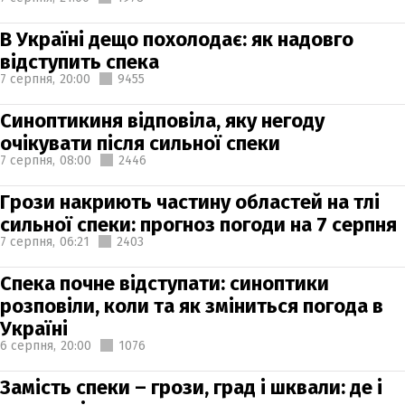
В Україні дещо похолодає: як надовго
відступить спека
7 серпня,
20:00
9455
Синоптикиня відповіла, яку негоду
очікувати після сильної спеки
7 серпня,
08:00
2446
Грози накриють частину областей на тлі
сильної спеки: прогноз погоди на 7 серпня
7 серпня,
06:21
2403
Спека почне відступати: синоптики
розповіли, коли та як зміниться погода в
Україні
6 серпня,
20:00
1076
Замість спеки – грози, град і шквали: де і