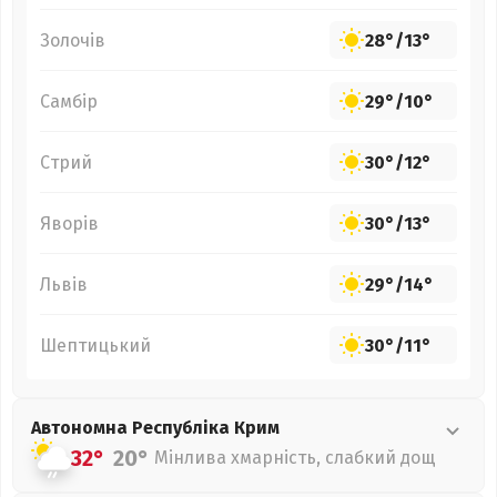
Золочів
28°
/
13°
Самбір
29°
/
10°
Стрий
30°
/
12°
Яворів
30°
/
13°
Львів
29°
/
14°
Шептицький
30°
/
11°
Автономна Республіка Крим
32°
20°
Мінлива хмарність, слабкий дощ