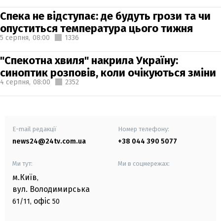
Спека не відступає: де будуть грози та чи
опуститься температура цього тижня
5 серпня,
08:00
1336
"Спекотна хвиля" накрила Україну:
синоптик розповів, коли очікуються зміни
4 серпня,
08:00
2352
E-mail редакції
Номер телефону:
news24@24tv.com.ua
+38 044 390 5077
Ми тут:
Ми в соцмережах:
м.Київ
,
вул. Володимирська
офіс
61/11,
50