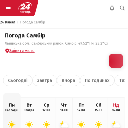
24 Канал
Погода Самбір
Погода Самбір
Львівська обл., Самбірський район, Самбір, 49.52°Пн, 23.2°Сх
Змінити місто
Сьогодні
Завтра
Вчора
По годинах
Тиж
Пн
Вт
Ср
Чт
Пт
Сб
Нд
Сьогодні
Завтра
12.08
13.08
14.08
15.08
16.08