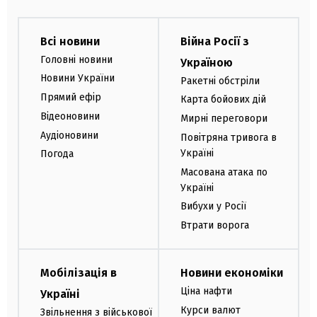
Всі новини
Війна Росії з
Головні новини
Україною
Новини України
Ракетні обстріли
Прямий ефір
Карта бойових дій
Відеоновини
Мирні переговори
Аудіоновини
Повітряна тривога в
Україні
Погода
Масована атака по
Україні
Вибухи у Росії
Втрати ворога
Мобілізація в
Новини економіки
Ціна нафти
Україні
Курси валют
Звільнення з військової