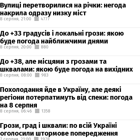
Вулиці перетворилися на річки: негода
накрила одразу низку міст
8 серпня,
21:00
4777
До +33 градусів і локальні грози: якою
буде погода найближчими днями
8 серпня,
20:00
880
До +38, але місцями з грозами та
шквалами: якою буде погода на вихідних
8 серпня,
08:00
983
Похолодання йде в Україну, але деякі
регіони потерпатимуть від спеки: погода
на 8 серпня
8 серпня,
06:46
1358
Грози, град і шквали: по всій Україні
оголосили штормове попередження
7 серпня,
21:00
1978