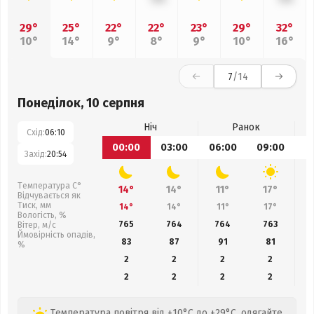
29°
25°
22°
22°
23°
29°
32°
10°
14°
9°
8°
9°
10°
16°
7
/14
Понеділок, 10 серпня
Ніч
Ранок
Схід:
06:10
00:00
03:00
06:00
09:00
1
Захід:
20:54
Температура С°
14°
14°
11°
17°
Відчувається як
Тиск, мм
14°
14°
11°
17°
Вологість, %
765
764
764
763
Вітер, м/с
Ймовірність опадів,
83
87
91
81
%
2
2
2
2
2
2
2
2
Температура повітря від +10°C до +29°C, одягайте