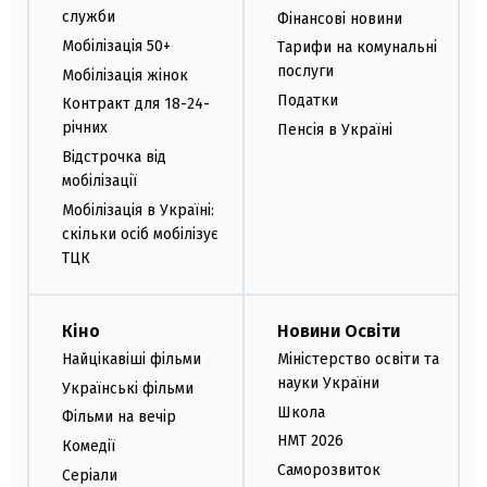
служби
Фінансові новини
Мобілізація 50+
Тарифи на комунальні
послуги
Мобілізація жінок
Податки
Контракт для 18-24-
річних
Пенсія в Україні
Відстрочка від
мобілізації
Мобілізація в Україні:
скільки осіб мобілізує
ТЦК
Кіно
Новини Освіти
Найцікавіші фільми
Міністерство освіти та
науки України
Українські фільми
Школа
Фільми на вечір
НМТ 2026
Комедії
Саморозвиток
Серіали