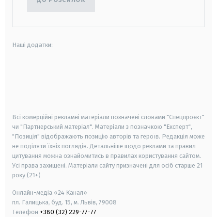
Наші додатки:
android
apple
smart tv
samsung smart tv
Всі комерційні рекламні матеріали позначені словами "Спецпроєкт"
чи "Партнерський матеріал". Матеріали з позначкою "Експерт",
"Позиція" відображають позицію авторів та героїв. Редакція може
не поділяти їхніх поглядів. Детальніше щодо реклами та правил
цитування можна ознайомитись в правилах користування сайтом.
Усі права захищені.
Матеріали сайту призначені для осіб старше
21
року (21+)
Онлайн-медіа «24 Канал»
пл. Галицька, буд. 15, м. Львів, 79008
Телефон
+380 (32) 229-77-77