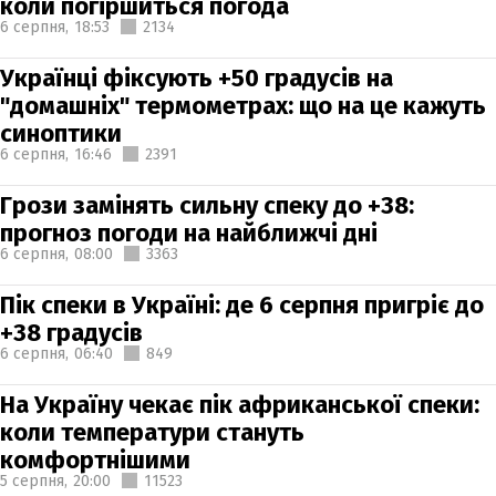
коли погіршиться погода
6 серпня,
18:53
2134
Українці фіксують +50 градусів на
"домашніх" термометрах: що на це кажуть
синоптики
6 серпня,
16:46
2391
Грози замінять сильну спеку до +38:
прогноз погоди на найближчі дні
6 серпня,
08:00
3363
Пік спеки в Україні: де 6 серпня пригріє до
+38 градусів
6 серпня,
06:40
849
На Україну чекає пік африканської спеки:
коли температури стануть
комфортнішими
5 серпня,
20:00
11523