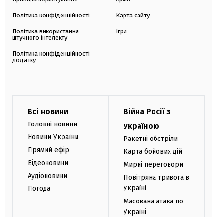
Політика конфіденційності
Карта сайту
Політика використання
Ігри
штучного інтелекту
Політика конфіденційності
додатку
Всі новини
Війна Росії з
Головні новини
Україною
Новини України
Ракетні обстріли
Прямий ефір
Карта бойових дій
Відеоновини
Мирні переговори
Аудіоновини
Повітряна тривога в
Україні
Погода
Масована атака по
Україні