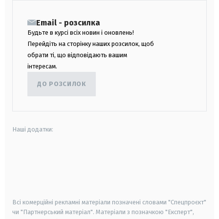
Email - розсилка
Будьте в курсі всіх новин і оновлень!
Перейдіть на сторінку наших розсилок, щоб
обрати ті, що відповідають вашим
інтересам.
ДО РОЗСИЛОК
Наші додатки:
android
apple
smart tv
samsung smart tv
Всі комерційні рекламні матеріали позначені словами "Спецпроєкт"
чи "Партнерський матеріал". Матеріали з позначкою "Експерт",