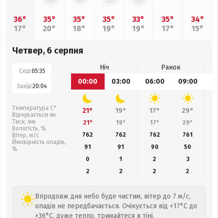
36°
35°
35°
35°
33°
35°
34°
17°
20°
18°
19°
19°
17°
15°
Четвер, 6 серпня
Ніч
Ранок
Схід:
05:35
00:00
03:00
06:00
09:00
1
Захід:
20:04
Температура С°
21°
19°
17°
29°
Відчувається як
Тиск, мм
21°
19°
17°
29°
Вологість, %
762
762
762
761
Вітер, м/с
Ймовірність опадів,
91
91
90
50
%
0
1
2
3
2
2
2
2
Впродовж дня небо буде чистим, вітер до 7 м/с,
опадів не передбачається. Очікується від +17°C до
+36°C, дуже тепло, тримайтеся в тіні.