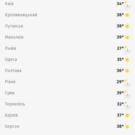
Київ
34°
Кропивницький
38°
Луганськ
38°
Миколаїв
39°
Львів
27°
Одеса
35°
Полтава
36°
Рівне
29°
Суми
39°
Тернопіль
32°
Харків
37°
Херсон
38°