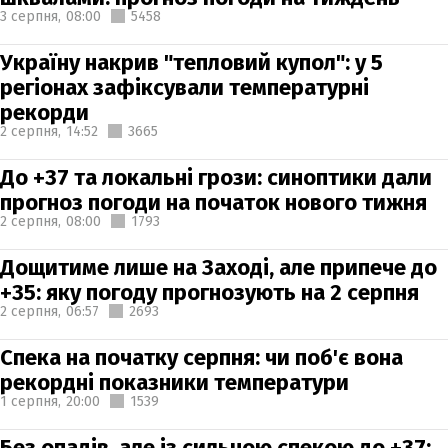
3 серпня,
08:00
5458
Україну накрив "тепловий купол": у 5
регіонах зафіксували температурні
рекорди
2 серпня,
14:52
3665
До +37 та локальні грози: синоптики дали
прогноз погоди на початок нового тижня
2 серпня,
08:00
1793
Дощитиме лише на Заході, але припече до
+35: яку погоду прогнозують на 2 серпня
2 серпня,
06:57
2693
Спека на початку серпня: чи поб'є вона
рекордні показники температури
1 серпня,
20:00
1539
Без опадів, але із сильною спекою до +37: