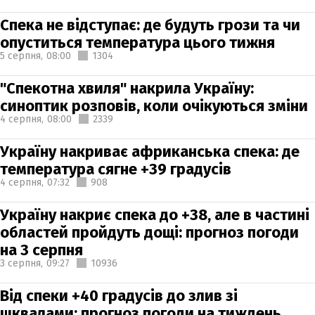
Спека не відступає: де будуть грози та чи
опуститься температура цього тижня
5 серпня,
08:00
1304
"Спекотна хвиля" накрила Україну:
синоптик розповів, коли очікуються зміни
4 серпня,
08:00
2339
Україну накриває африканська спека: де
температура сягне +39 градусів
4 серпня,
07:32
908
Україну накриє спека до +38, але в частині
областей пройдуть дощі: прогноз погоди
на 3 серпня
3 серпня,
09:27
10936
Від спеки +40 градусів до злив зі
шквалами: прогноз погоди на тиждень