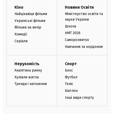
Кіно
Новини Освіти
Найцікавіші фільми
Міністерство освіти та
науки України
Українські фільми
Школа
Фільми на вечір
НМТ 2026
Комедії
Саморозвиток
Серіали
Навчання за кордоном
Нерухомість
Спорт
Аналітика ринку
Бокс
Купівля житла
Футбол
Тренди і натхнення
Теніс
Біатлон
Інші види спорту