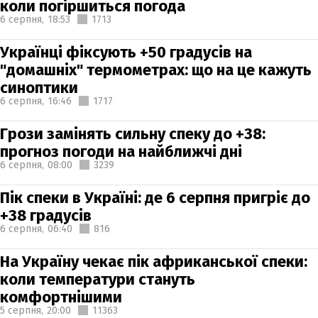
коли погіршиться погода
6 серпня,
18:53
1713
Українці фіксують +50 градусів на
"домашніх" термометрах: що на це кажуть
синоптики
6 серпня,
16:46
1717
Грози замінять сильну спеку до +38:
прогноз погоди на найближчі дні
6 серпня,
08:00
3239
Пік спеки в Україні: де 6 серпня пригріє до
+38 градусів
6 серпня,
06:40
816
На Україну чекає пік африканської спеки:
коли температури стануть
комфортнішими
5 серпня,
20:00
11363