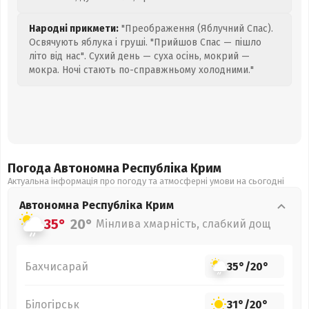
Народні прикмети:
"Преображення (Яблучний Спас).
Освячують яблука і груші. "Прийшов Спас — пішло
літо від нас". Сухий день — суха осінь, мокрий —
мокра. Ночі стають по-справжньому холодними."
Погода Автономна Республіка Крим
Актуальна інформація про погоду та атмосферні умови на сьогодні
Автономна Республіка Крим
35°
20°
Мінлива хмарність, слабкий дощ
Бахчисарай
35°
/
20°
Білогірськ
31°
/
20°