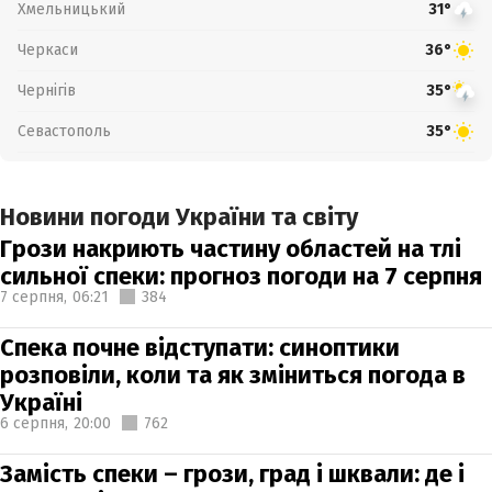
Хмельницький
31°
Черкаси
36°
Чернігів
35°
Севастополь
35°
Новини погоди України та світу
Грози накриють частину областей на тлі
сильної спеки: прогноз погоди на 7 серпня
7 серпня,
06:21
384
Спека почне відступати: синоптики
розповіли, коли та як зміниться погода в
Україні
6 серпня,
20:00
762
Замість спеки – грози, град і шквали: де і