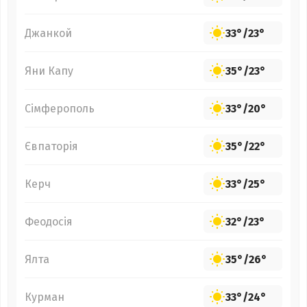
Джанкой
33°
/
23°
Яни Капу
35°
/
23°
Сімферополь
33°
/
20°
Євпаторія
35°
/
22°
Керч
33°
/
25°
Феодосія
32°
/
23°
Ялта
35°
/
26°
Курман
33°
/
24°