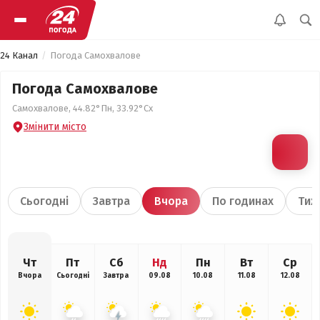
24 Канал
Погода Самохвалове
Погода Самохвалове
Самохвалове, 44.82°Пн, 33.92°Сх
Змінити місто
Сьогодні
Завтра
Вчора
По годинах
Тиж
Чт
Пт
Сб
Нд
Пн
Вт
Ср
Вчора
Сьогодні
Завтра
09.08
10.08
11.08
12.08