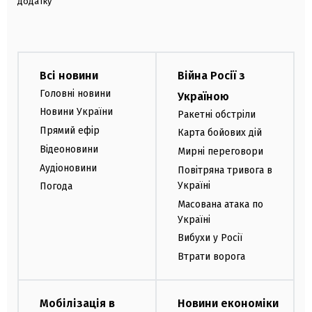
додатку
Всі новини
Війна Росії з
Головні новини
Україною
Новини України
Ракетні обстріли
Прямий ефір
Карта бойових дій
Відеоновини
Мирні переговори
Аудіоновини
Повітряна тривога в
Україні
Погода
Масована атака по
Україні
Вибухи у Росії
Втрати ворога
Мобілізація в
Новини економіки