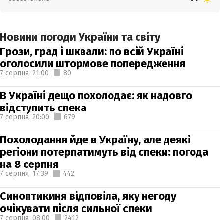
Новини погоди України та світу
Грози, град і шквали: по всій Україні
оголосили штормове попередження
7 серпня,
21:00
80
В Україні дещо похолодає: як надовго
відступить спека
7 серпня,
20:00
679
Похолодання йде в Україну, але деякі
регіони потерпатимуть від спеки: погода
на 8 серпня
7 серпня,
17:39
442
Синоптикиня відповіла, яку негоду
очікувати після сильної спеки
7 серпня,
08:00
2412