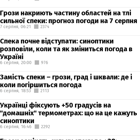
Грози накриють частину областей на тлі
сильної спеки: прогноз погоди на 7 серпня
7 серпня,
06:21
2374
Спека почне відступати: синоптики
розповіли, коли та як зміниться погода в
Україні
6 серпня,
20:00
976
Замість спеки – грози, град і шквали: де і
коли погіршиться погода
6 серпня,
18:53
2113
Українці фіксують +50 градусів на
"домашніх" термометрах: що на це кажуть
синоптики
6 серпня,
16:46
2292