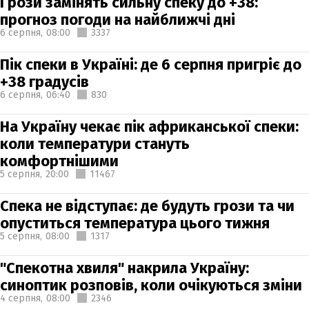
Грози замінять сильну спеку до +38:
прогноз погоди на найближчі дні
6 серпня,
08:00
3337
Пік спеки в Україні: де 6 серпня пригріє до
+38 градусів
6 серпня,
06:40
830
На Україну чекає пік африканської спеки:
коли температури стануть
комфортнішими
5 серпня,
20:00
11467
Спека не відступає: де будуть грози та чи
опуститься температура цього тижня
5 серпня,
08:00
1317
"Спекотна хвиля" накрила Україну:
синоптик розповів, коли очікуються зміни
4 серпня,
08:00
2346