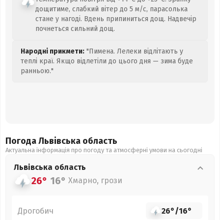
дощитиме, слабкий вітер до 5 м/с, парасолька
стане у нагоді. Вдень припиниться дощ. Надвечір
почнеться сильний дощ.
Народні прикмети:
"Пимена. Лелеки відлітають у
теплі краї. Якщо відлетіли до цього дня — зима буде
ранньою."
Погода Львівська
область
Актуальна інформація про погоду та атмосферні умови на сьогодні
Львівська
область
26°
16°
Хмарно, грози
Дрогобич
26°
/
16°