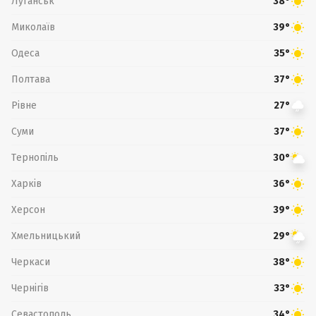
Луганськ
38°
Миколаїв
39°
Одеса
35°
Полтава
37°
Рівне
27°
Суми
37°
Тернопіль
30°
Харків
36°
Херсон
39°
Хмельницький
29°
Черкаси
38°
Чернігів
33°
Севастополь
34°