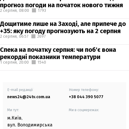
прогноз погоди на початок нового тижня
2 серпня,
08:00
1793
Дощитиме лише на Заході, але припече до
+35: яку погоду прогнозують на 2 серпня
2 серпня,
06:57
2697
Спека на початку серпня: чи поб'є вона
рекордні показники температури
1 серпня,
20:00
1540
E-mail редакції
Номер телефону:
news24@24tv.com.ua
+38 044 390 5077
Ми тут:
Ми в соцмережах:
м.Київ
,
вул. Володимирська