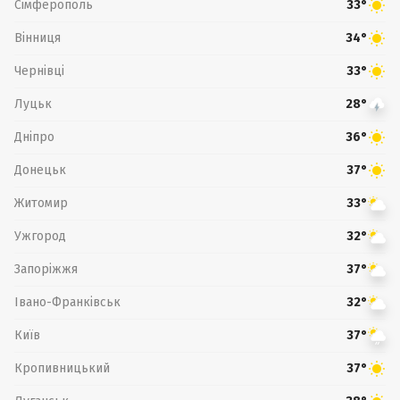
Сімферополь
33°
Вінниця
34°
Чернівці
33°
Луцьк
28°
Дніпро
36°
Донецьк
37°
Житомир
33°
Ужгород
32°
Запоріжжя
37°
Івано-Франківськ
32°
Київ
37°
Кропивницький
37°