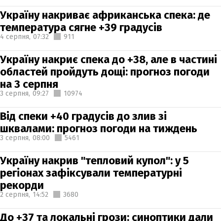
Україну накриває африканська спека: де
температура сягне +39 градусів
4 серпня,
07:32
911
Україну накриє спека до +38, але в частині
областей пройдуть дощі: прогноз погоди
на 3 серпня
3 серпня,
09:27
10974
Від спеки +40 градусів до злив зі
шквалами: прогноз погоди на тиждень
3 серпня,
08:00
5461
Україну накрив "тепловий купол": у 5
регіонах зафіксували температурні
рекорди
2 серпня,
14:52
3680
До +37 та локальні грози: синоптики дали