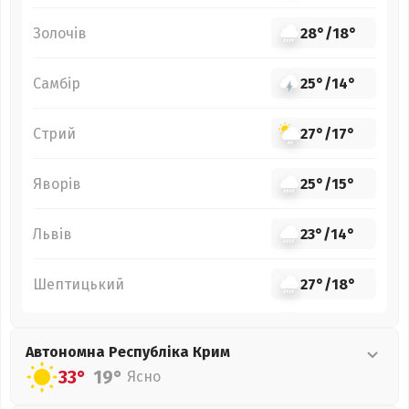
Золочів
28°
/
18°
Самбір
25°
/
14°
Стрий
27°
/
17°
Яворів
25°
/
15°
Львів
23°
/
14°
Шептицький
27°
/
18°
Автономна Республіка Крим
33°
19°
Ясно