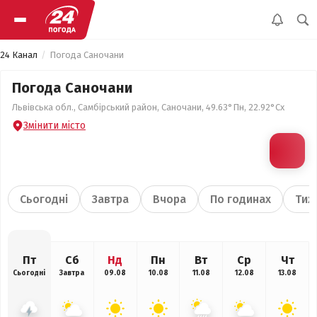
24 Канал
Погода Саночани
Погода Саночани
Львівська обл., Самбірський район, Саночани, 49.63°Пн, 22.92°Сх
Змінити місто
Сьогодні
Завтра
Вчора
По годинах
Тиж
Пт
Сб
Нд
Пн
Вт
Ср
Чт
Сьогодні
Завтра
09.08
10.08
11.08
12.08
13.08