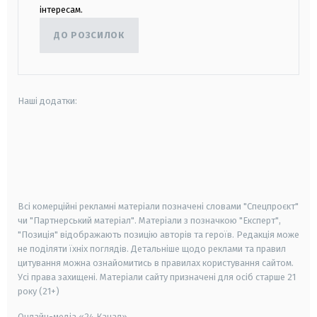
інтересам.
ДО РОЗСИЛОК
Наші додатки:
android
apple
smart tv
samsung smart tv
Всі комерційні рекламні матеріали позначені словами "Спецпроєкт"
чи "Партнерський матеріал". Матеріали з позначкою "Експерт",
"Позиція" відображають позицію авторів та героїв. Редакція може
не поділяти їхніх поглядів. Детальніше щодо реклами та правил
цитування можна ознайомитись в правилах користування сайтом.
Усі права захищені.
Матеріали сайту призначені для осіб старше
21
року (21+)
Онлайн-медіа «24 Канал»