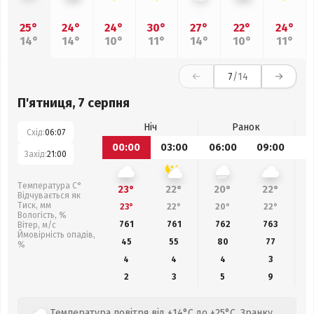
25°
24°
24°
30°
27°
22°
24°
14°
14°
10°
11°
14°
10°
11°
7
/14
П'ятниця, 7 серпня
Ніч
Ранок
Схід:
06:07
00:00
03:00
06:00
09:00
1
Захід:
21:00
Температура С°
23°
22°
20°
22°
Відчувається як
Тиск, мм
23°
22°
20°
22°
Вологість, %
761
761
762
763
Вітер, м/с
Ймовірність опадів,
45
55
80
77
%
4
4
4
3
2
3
5
9
Температура повітря від +14°C до +25°C. Зранку