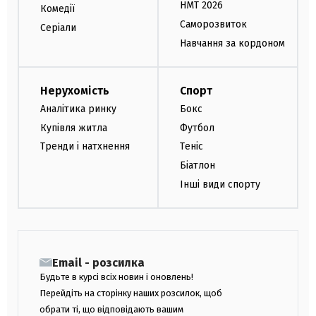
НМТ 2026
Комедії
Саморозвиток
Серіали
Навчання за кордоном
Нерухомість
Спорт
Аналітика ринку
Бокс
Купівля житла
Футбол
Тренди і натхнення
Теніс
Біатлон
Інші види спорту
Email - розсилка
Будьте в курсі всіх новин і оновлень!
Перейдіть на сторінку наших розсилок, щоб
обрати ті, що відповідають вашим