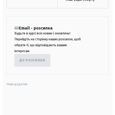
Email - розсилка
Будьте в курсі всіх новин і оновлень!
Перейдіть на сторінку наших розсилок, щоб
обрати ті, що відповідають вашим
інтересам.
ДО РОЗСИЛОК
Наші додатки:
android
apple
smart tv
samsung smart tv