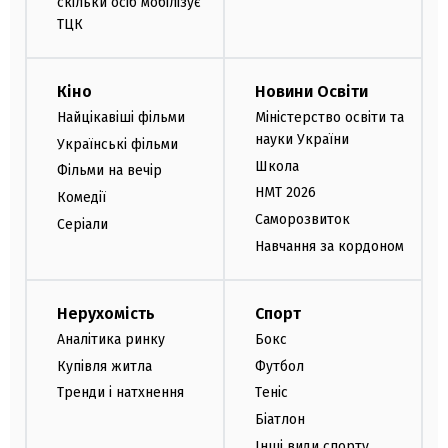
скільки осіб мобілізує
ТЦК
Кіно
Новини Освіти
Найцікавіші фільми
Міністерство освіти та
науки України
Українські фільми
Школа
Фільми на вечір
НМТ 2026
Комедії
Саморозвиток
Серіали
Навчання за кордоном
Нерухомість
Спорт
Аналітика ринку
Бокс
Купівля житла
Футбол
Тренди і натхнення
Теніс
Біатлон
Інші види спорту