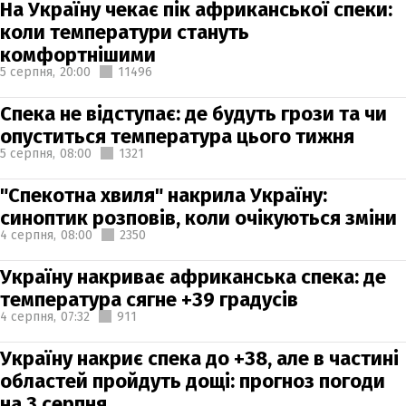
На Україну чекає пік африканської спеки:
коли температури стануть
комфортнішими
5 серпня,
20:00
11496
Спека не відступає: де будуть грози та чи
опуститься температура цього тижня
5 серпня,
08:00
1321
"Спекотна хвиля" накрила Україну:
синоптик розповів, коли очікуються зміни
4 серпня,
08:00
2350
Україну накриває африканська спека: де
температура сягне +39 градусів
4 серпня,
07:32
911
Україну накриє спека до +38, але в частині
областей пройдуть дощі: прогноз погоди
на 3 серпня