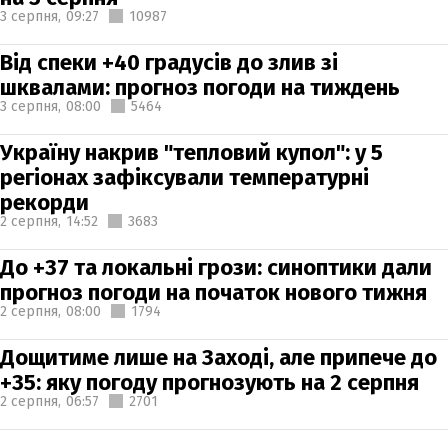
3 серпня,
09:27
10987
Від спеки +40 градусів до злив зі
шквалами: прогноз погоди на тиждень
3 серпня,
08:00
5464
Україну накрив "тепловий купол": у 5
регіонах зафіксували температурні
рекорди
2 серпня,
14:52
3683
До +37 та локальні грози: синоптики дали
прогноз погоди на початок нового тижня
2 серпня,
08:00
1794
Дощитиме лише на Заході, але припече до
+35: яку погоду прогнозують на 2 серпня
2 серпня,
06:57
2701