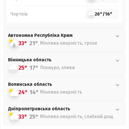
Чортків
26°
/
16°
Автономна Республіка Крим
33°
21°
Мінлива хмарність, грози
Вінницька
область
25°
17°
Похмуро, зливи
Волинська
область
24°
14°
Мінлива хмарність
Дніпропетровська
область
33°
25°
Мінлива хмарність, слабкий дощ