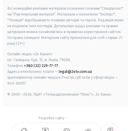
Всі комерційні рекламні матеріали позначені словами "Спецпроєкт"
чи "Партнерський матеріал". Матеріали з позначкою "Експерт",
"Позиція" відображають позицію авторів та героїв. Редакція може
не поділяти їхніх поглядів. Детальніше щодо реклами та правил
цитування можна ознайомитись в правилах користування сайтом.
Усі права захищені.
Матеріали сайту призначені для осіб старше
21
року (21+)
Онлайн-медіа «24 Канал»
пл. Галицька, буд. 15, м. Львів, 79008
Телефон
+380 (32) 229-77-77
Адреса електронної пошти —
legal@24tv.com.ua
Ідентифікатор онлайн-медіа в Реєстрі суб'єктів у сфері медіа —
R40-06057
© 2005—2026,
ПрАТ «Телерадіокомпанія "Люкс"», 24 Канал.
Розробка сайту
-