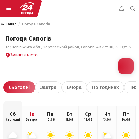
24 Канал
Погода Сапогів
Погода Сапогів
Тернопільська обл., Чортківський район, Сапогів, 48.72°Пн, 26.09°Сх
Змінити місто
Сьогодні
Завтра
Вчора
По годинах
Тиж
Сб
Нд
Пн
Вт
Ср
Чт
Пт
Сьогодні
Завтра
10.08
11.08
12.08
13.08
14.08