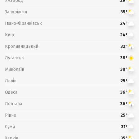
Ужгород
29°
Запоріжжя
35°
Івано-Франківськ
24°
Київ
24°
Кропивницький
32°
Луганськ
38°
Миколаїв
38°
Львів
25°
Одеса
36°
Полтава
36°
Рівне
25°
Суми
31°
Харків
35°