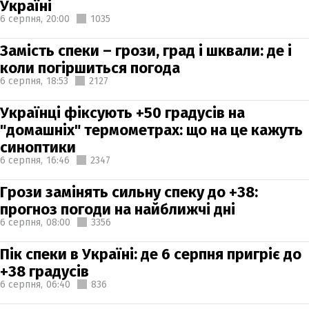
Україні
6 серпня,
20:00
1035
Замість спеки – грози, град і шквали: де і
коли погіршиться погода
6 серпня,
18:53
2127
Українці фіксують +50 градусів на
"домашніх" термометрах: що на це кажуть
синоптики
6 серпня,
16:46
2347
Грози замінять сильну спеку до +38:
прогноз погоди на найближчі дні
6 серпня,
08:00
3356
Пік спеки в Україні: де 6 серпня пригріє до
+38 градусів
6 серпня,
06:40
836