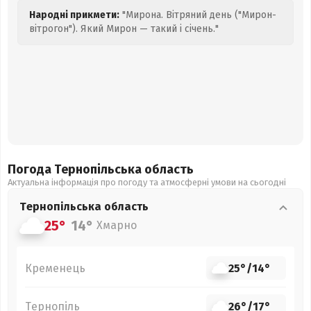
Народні прикмети:
"Мирона. Вітряний день ("Мирон-
вітрогон"). Який Мирон — такий і січень."
Погода Тернопільська
область
Актуальна інформація про погоду та атмосферні умови на сьогодні
Тернопільська
область
25°
14°
Хмарно
Кременець
25°
/
14°
Тернопіль
26°
/
17°