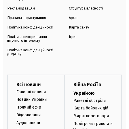
Рекламодавцям
Структура власності
Правила користування
Архів
Політика конфіденційності
Карта сайту
Політика використання
Ігри
штучного інтелекту
Політика конфіденційності
додатку
Всі новини
Війна Росії з
Головні новини
Україною
Новини України
Ракетні обстріли
Прямий ефір
Карта бойових дій
Відеоновини
Мирні переговори
Аудіоновини
Повітряна тривога в