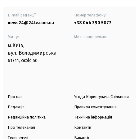
E-mail редакції
Номер телефону:
news24@24tv.com.ua
+38 044 390 5077
Ми тут:
Ми в соцмережах:
м.Київ
,
вул. Володимирська
офіс
61/11,
50
Про нас
Угода Користувача Спільноти
Редакція
Правила коментування
Редакційна політика
Технічна інформація
Про телеканал
Контакти
Телеведучі
Вакансії