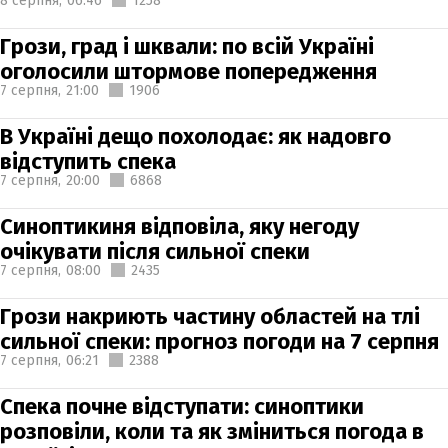
8 серпня,
06:46
1258
Грози, град і шквали: по всій Україні
оголосили штормове попередження
7 серпня,
21:00
1906
В Україні дещо похолодає: як надовго
відступить спека
7 серпня,
20:00
6868
Синоптикиня відповіла, яку негоду
очікувати після сильної спеки
7 серпня,
08:00
2435
Грози накриють частину областей на тлі
сильної спеки: прогноз погоди на 7 серпня
7 серпня,
06:21
2388
Спека почне відступати: синоптики
розповіли, коли та як зміниться погода в