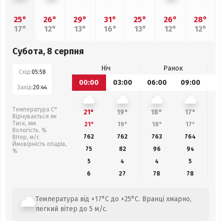
25°
26°
29°
31°
25°
26°
28°
17°
12°
13°
16°
13°
12°
12°
Субота, 8 серпня
Ніч
Ранок
Схід:
05:58
00:00
03:00
06:00
09:00
1
Захід:
20:44
Температура С°
21°
19°
18°
17°
Відчувається як
Тиск, мм
21°
19°
18°
17°
Вологість, %
762
762
763
764
Вітер, м/с
Ймовірність опадів,
75
82
96
94
%
5
4
4
5
6
27
78
78
Температура від +17°C до +25°C. Вранці хмарно,
легкий вітер до 5 м/с.