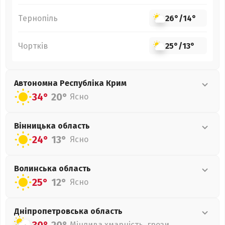
Тернопіль
26°
/
14°
Чортків
25°
/
13°
Автономна Республіка Крим
34°
20°
Ясно
Вінницька
область
24°
13°
Ясно
Волинська
область
25°
12°
Ясно
Дніпропетровська
область
Мінлива хмарність, грози