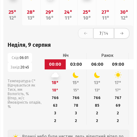
25°
28°
29°
24°
25°
27°
30°
12°
13°
16°
11°
10°
11°
12°
7
/14
Неділя, 9 серпня
Ніч
Ранок
Схід:
06:01
00:00
03:00
06:00
09:00
1
Захід:
20:45
Температура С°
18°
15°
13°
17°
Відчувається як
Тиск, мм
18°
15°
13°
17°
Вологість, %
766
766
766
767
Вітер, м/с
Ймовірність опадів,
63
78
85
69
%
3
3
2
2
2
2
2
2
Вранці небо буде чистим, ледь відчутний вітер до