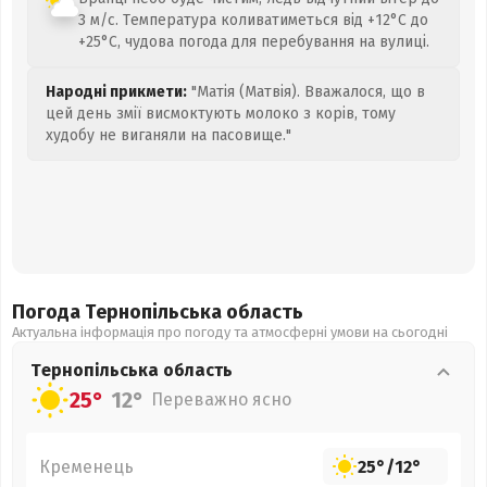
3 м/с. Температура коливатиметься від +12°C до
+25°C, чудова погода для перебування на вулиці.
Народні прикмети:
"Матія (Матвія). Вважалося, що в
цей день змії висмоктують молоко з корів, тому
худобу не виганяли на пасовище."
Погода Тернопільська
область
Актуальна інформація про погоду та атмосферні умови на сьогодні
Тернопільська
область
25°
12°
Переважно ясно
Кременець
25°
/
12°