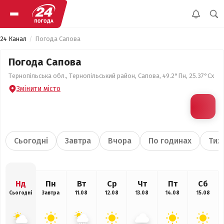
24 Канал
Погода Сапова
Погода Сапова
Тернопільська обл., Тернопільський район, Сапова, 49.2°Пн, 25.37°Сх
Змінити місто
Сьогодні
Завтра
Вчора
По годинах
Тиж
Нд
Пн
Вт
Ср
Чт
Пт
Сб
Сьогодні
Завтра
11.08
12.08
13.08
14.08
15.08