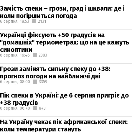
Замість спеки – грози, град і шквали: де і
коли погіршиться погода
6 серпня,
18:53
2131
Українці фіксують +50 градусів на
"домашніх" термометрах: що на це кажуть
синоптики
6 серпня,
16:46
2383
Грози замінять сильну спеку до +38:
прогноз погоди на найближчі дні
6 серпня,
08:00
3359
Пік спеки в Україні: де 6 серпня пригріє до
+38 градусів
6 серпня,
06:40
843
На Україну чекає пік африканської спеки:
коли температури стануть