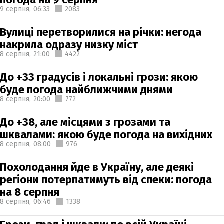
9 серпня,
06:33
2083
Вулиці перетворилися на річки: негода
накрила одразу низку міст
8 серпня,
21:00
4422
До +33 градусів і локальні грози: якою
буде погода найближчими днями
8 серпня,
20:00
772
До +38, але місцями з грозами та
шквалами: якою буде погода на вихідних
8 серпня,
08:00
976
Похолодання йде в Україну, але деякі
регіони потерпатимуть від спеки: погода
на 8 серпня
8 серпня,
06:46
1338