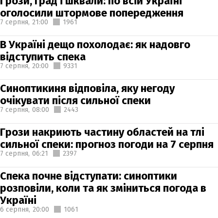
Грози, град і шквали: по всій Україні
оголосили штормове попередження
7 серпня,
21:00
1961
В Україні дещо похолодає: як надовго
відступить спека
7 серпня,
20:00
9331
Синоптикиня відповіла, яку негоду
очікувати після сильної спеки
7 серпня,
08:00
2443
Грози накриють частину областей на тлі
сильної спеки: прогноз погоди на 7 серпня
7 серпня,
06:21
2397
Спека почне відступати: синоптики
розповіли, коли та як зміниться погода в
Україні
6 серпня,
20:00
1061