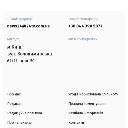
E-mail редакції
Номер телефону:
news24@24tv.com.ua
+38 044 390 5077
Ми тут:
Ми в соцмережах:
м.Київ
,
вул. Володимирська
офіс
61/11,
50
Про нас
Угода Користувача Спільноти
Редакція
Правила коментування
Редакційна політика
Технічна інформація
Про телеканал
Контакти