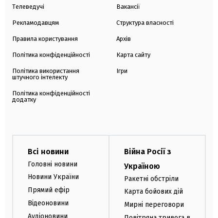
Телеведучі
Вакансії
Рекламодавцям
Структура власності
Правила користування
Архів
Політика конфіденційності
Карта сайту
Політика використання
Ігри
штучного інтелекту
Політика конфіденційності
додатку
Всі новини
Війна Росії з
Головні новини
Україною
Новини України
Ракетні обстріли
Прямий ефір
Карта бойових дій
Відеоновини
Мирні переговори
Аудіоновини
Повітряна тривога в