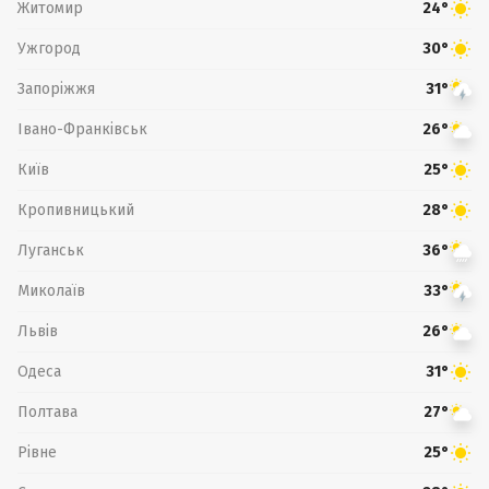
Житомир
24°
Ужгород
30°
Запоріжжя
31°
Івано-Франківськ
26°
Київ
25°
Кропивницький
28°
Луганськ
36°
Миколаїв
33°
Львів
26°
Одеса
31°
Полтава
27°
Рівне
25°