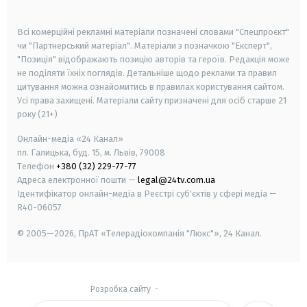
smart tv
samsung smart tv
Всі комерційні рекламні матеріали позначені словами "Спецпроєкт"
чи "Партнерський матеріал". Матеріали з позначкою "Експерт",
"Позиція" відображають позицію авторів та героїв. Редакція може
не поділяти їхніх поглядів. Детальніше щодо реклами та правил
цитування можна ознайомитись в правилах користування сайтом.
Усі права захищені.
Матеріали сайту призначені для осіб старше
21
року (21+)
Онлайн-медіа «24 Канал»
пл. Галицька, буд. 15, м. Львів, 79008
Телефон
+380 (32) 229-77-77
Адреса електронної пошти —
legal@24tv.com.ua
Ідентифікатор онлайн-медіа в Реєстрі суб'єктів у сфері медіа —
R40-06057
© 2005—2026,
ПрАТ «Телерадіокомпанія "Люкс"», 24 Канал.
Розробка сайту
-