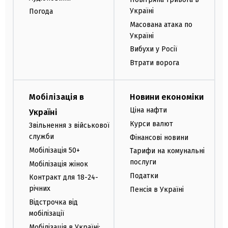
Україні
Погода
Масована атака по
Україні
Вибухи у Росії
Втрати ворога
Мобілізація в
Новини економіки
Ціна нафти
Україні
Курси валют
Звільнення з військової
служби
Фінансові новини
Мобілізація 50+
Тарифи на комунальні
послуги
Мобілізація жінок
Податки
Контракт для 18-24-
річних
Пенсія в Україні
Відстрочка від
мобілізації
Мобілізація в Україні: