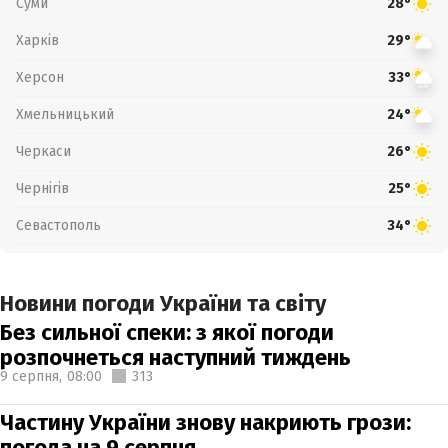
Суми
28°
Харків
29°
Херсон
33°
Хмельницький
24°
Черкаси
26°
Чернігів
25°
Севастополь
34°
Новини погоди України та світу
Без сильної спеки: з якої погоди
розпочнеться наступний тиждень
9 серпня,
08:00
313
Частину України знову накриють грози:
погода на 9 серпня