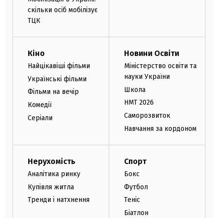
скільки осіб мобілізує
ТЦК
Кіно
Новини Освіти
Найцікавіші фільми
Міністерство освіти та
науки України
Українські фільми
Школа
Фільми на вечір
НМТ 2026
Комедії
Саморозвиток
Серіали
Навчання за кордоном
Нерухомість
Спорт
Аналітика ринку
Бокс
Купівля житла
Футбол
Тренди і натхнення
Теніс
Біатлон