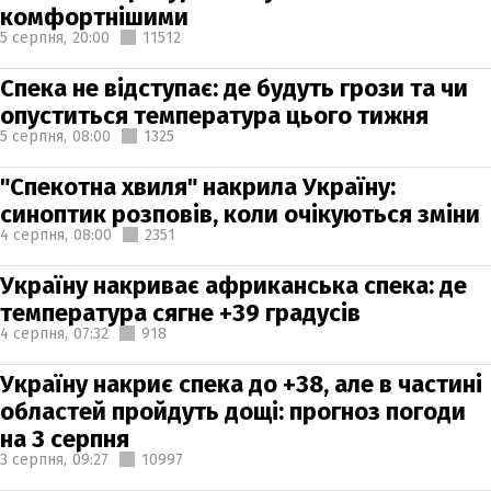
комфортнішими
5 серпня,
20:00
11512
Спека не відступає: де будуть грози та чи
опуститься температура цього тижня
5 серпня,
08:00
1325
"Спекотна хвиля" накрила Україну:
синоптик розповів, коли очікуються зміни
4 серпня,
08:00
2351
Україну накриває африканська спека: де
температура сягне +39 градусів
4 серпня,
07:32
918
Україну накриє спека до +38, але в частині
областей пройдуть дощі: прогноз погоди
на 3 серпня
3 серпня,
09:27
10997