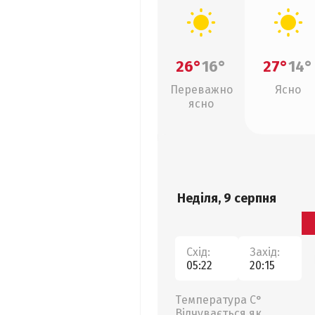
26°
16°
27°
14°
Переважно
Ясно
ясно
Неділя, 9 серпня
Схід:
Захід:
05:22
20:15
Температура С°
Відчувається як