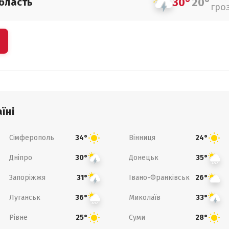
30°
20°
бласть
гро
їні
Сімферополь
Вінниця
34°
24°
Дніпро
Донецьк
30°
35°
Запоріжжя
Івано-Франківськ
31°
26°
Луганськ
Миколаїв
36°
33°
Рівне
Суми
25°
28°