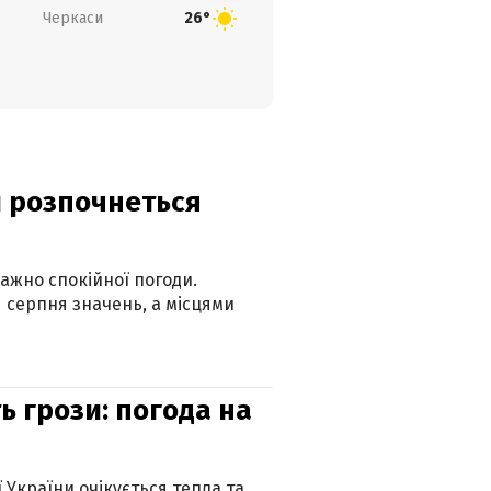
Черкаси
26°
ди розпочнеться
ажно спокійної погоди.
 серпня значень, а місцями
ь грози: погода на
ї України очікується тепла та