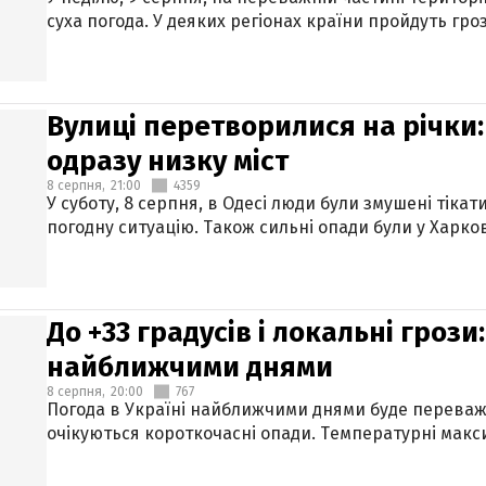
суха погода. У деяких регіонах країни пройдуть гро
Вулиці перетворилися на річки
одразу низку міст
8 серпня,
21:00
4359
У суботу, 8 серпня, в Одесі люди були змушені тікат
погодну ситуацію. Також сильні опади були у Харкові
До +33 градусів і локальні гроз
найближчими днями
8 серпня,
20:00
767
Погода в Україні найближчими днями буде переваж
очікуються короткочасні опади. Температурні макси