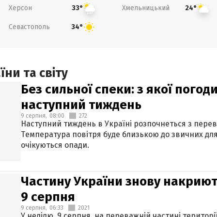
Херсон
Хмельницький
33°
24°
Севастополь
34°
ни та світу
Без сильної спеки: з якої пого
наступний тиждень
9 серпня,
08:00
272
Наступний тиждень в Україні розпочнеться з перев
Температура повітря буде близькою до звичних для
очікуються опади.
Частину України знову накриют
9 серпня
9 серпня,
06:33
2021
У неділю, 9 серпня, на переважній частині територі