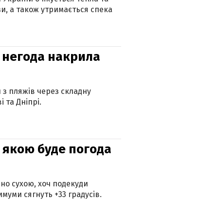
зи, а також утримається спека
: негода накрила
и з пляжів через складну
 та Дніпрі.
и: якою буде погода
но сухою, хоч подекуди
муми сягнуть +33 градусів.