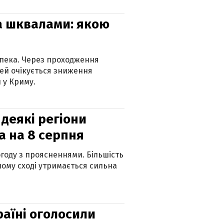
та шквалами: якою
спека. Через проходження
ей очікується зниження
 у Криму.
 деякі регіони
а на 8 серпня
огоду з проясненнями. Більшість
ному сході утримається сильна
країні оголосили