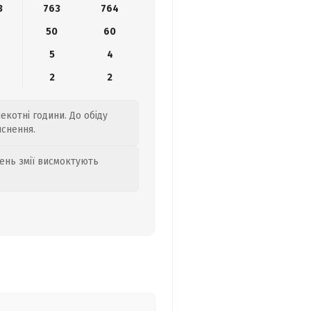
3
763
764
50
60
5
4
2
2
пекотні години. До обіду
яснення.
день змії висмоктують