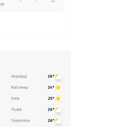
зи
Чернівці
26°
Житомир
24°
Київ
25°
Львів
26°
Тернопіль
26°