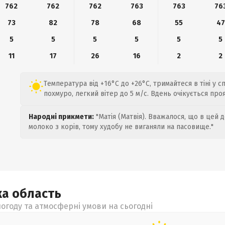
762
762
762
763
763
76
73
82
78
68
55
47
5
5
5
5
5
5
11
17
26
16
2
2
Температура від +16°C до +26°C, тримайтеся в тіні у с
похмуро, легкий вітер до 5 м/с. Вдень очікується про
Народні прикмети:
"Матія (Матвія). Вважалося, що в цей 
молоко з корів, тому худобу не виганяли на пасовище."
ка
область
огоду та атмосферні умови на сьогодні