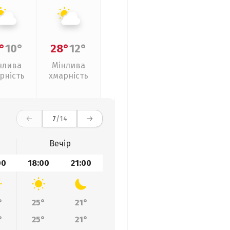
°
10°
28°
12°
нлива
Мінлива
рність
хмарність
7
/14
Вечір
00
18:00
21:00
°
25°
21°
°
25°
21°