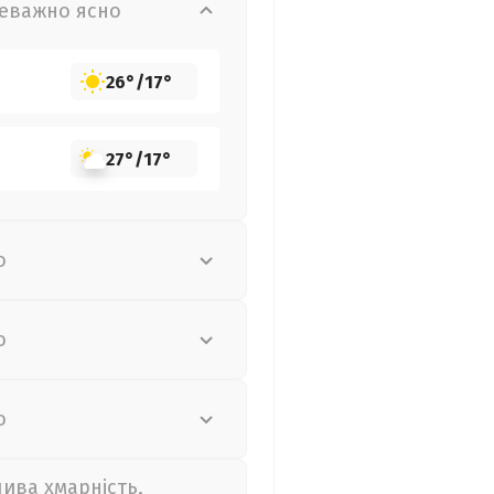
еважно ясно
26°
/
17°
27°
/
17°
о
о
о
лива хмарність,