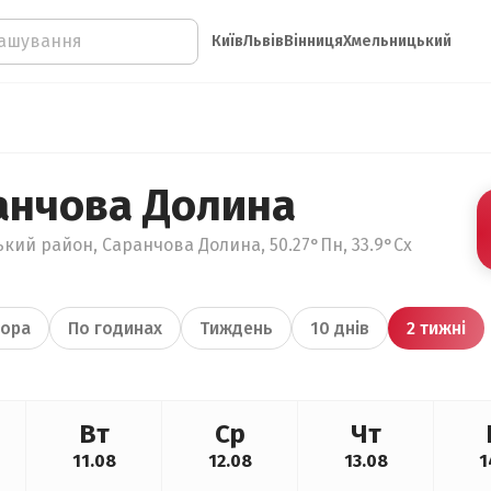
Київ
Львів
Вінниця
Хмельницький
анчова Долина
кий район, Саранчова Долина, 50.27°Пн, 33.9°Сх
ора
По годинах
Тиждень
10 днів
2 тижні
Вт
Ср
Чт
11.08
12.08
13.08
1