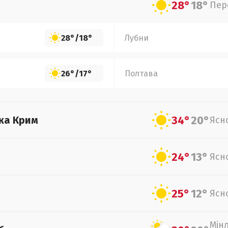
28°
18°
Пер
28°
/
18°
Лубни
26°
/
17°
Полтава
34°
20°
ка Крим
Ясн
24°
13°
Ясн
25°
12°
Ясн
Мін