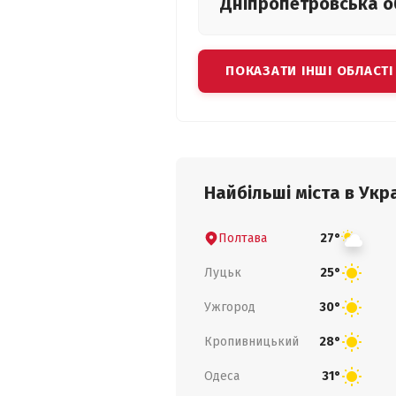
Дніпропетровська
о
ПОКАЗАТИ ІНШІ ОБЛАСТІ
Найбільші міста в Укра
Полтава
27°
Луцьк
25°
Ужгород
30°
Кропивницький
28°
Одеса
31°