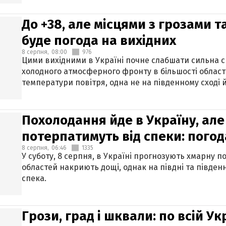
До +38, але місцями з грозами 
буде погода на вихідних
8 серпня,
08:00
976
Цими вихідними в Україні почне слабшати сильна 
холодного атмосферного фронту в більшості област
температури повітря, одна не на південному сході й
Похолодання йде в Україну, але
потерпатимуть від спеки: погод
8 серпня,
06:46
1335
У суботу, 8 серпня, в Україні прогнозують хмарну п
областей накриють дощі, однак на півдні та півден
спека.
Грози, град і шквали: по всій У