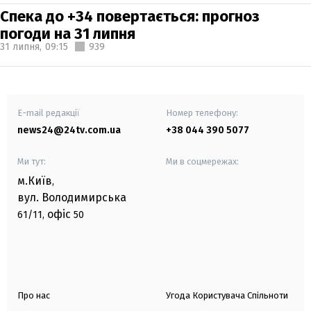
Спека до +34 повертається: прогноз
погоди на 31 липня
31 липня,
09:15
939
E-mail редакції
Номер телефону:
news24@24tv.com.ua
+38 044 390 5077
Ми тут:
Ми в соцмережах:
м.Київ
,
вул. Володимирська
офіс
61/11,
50
Про нас
Угода Користувача Спільноти