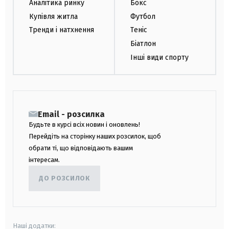
Аналітика ринку
Бокс
Купівля житла
Футбол
Тренди і натхнення
Теніс
Біатлон
Інші види спорту
Email - розсилка
Будьте в курсі всіх новин і оновлень!
Перейдіть на сторінку наших розсилок, щоб
обрати ті, що відповідають вашим
інтересам.
ДО РОЗСИЛОК
Наші додатки: