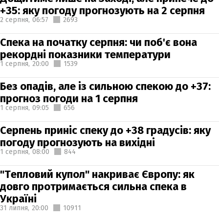
+35: яку погоду прогнозують на 2 серпня
2 серпня,
06:57
2693
Спека на початку серпня: чи поб'є вона
рекордні показники температури
1 серпня,
20:00
1539
Без опадів, але із сильною спекою до +37:
прогноз погоди на 1 серпня
1 серпня,
09:05
656
Серпень приніс спеку до +38 градусів: яку
погоду прогнозують на вихідні
1 серпня,
08:00
844
"Тепловий купол" накриває Європу: як
довго протримається сильна спека в
Україні
31 липня,
20:00
10911