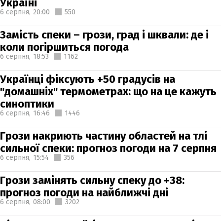
Україні
6 серпня,
20:00
550
Замість спеки – грози, град і шквали: де і
коли погіршиться погода
6 серпня,
18:53
1162
Українці фіксують +50 градусів на
"домашніх" термометрах: що на це кажуть
синоптики
6 серпня,
16:46
1446
Грози накриють частину областей на тлі
сильної спеки: прогноз погоди на 7 серпня
6 серпня,
15:54
356
Грози замінять сильну спеку до +38:
прогноз погоди на найближчі дні
6 серпня,
08:00
3202