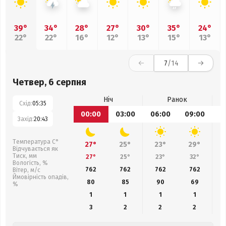
39°
34°
28°
27°
30°
35°
24°
22°
22°
16°
12°
13°
15°
13°
7
/14
Четвер, 6 серпня
Ніч
Ранок
Схід:
05:35
00:00
03:00
06:00
09:00
1
Захід:
20:43
Температура С°
27°
25°
23°
29°
Відчувається як
Тиск, мм
27°
25°
23°
32°
Вологість, %
762
762
762
762
Вітер, м/с
Ймовірність опадів,
80
85
90
69
%
1
1
1
1
3
2
2
2