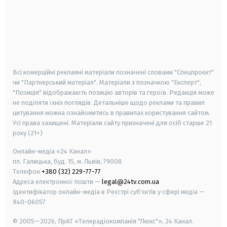
android
apple
smart tv
samsung smart tv
Всі комерційні рекламні матеріали позначені словами "Спецпроєкт"
чи "Партнерський матеріал". Матеріали з позначкою "Експерт",
"Позиція" відображають позицію авторів та героїв. Редакція може
не поділяти їхніх поглядів. Детальніше щодо реклами та правил
цитування можна ознайомитись в правилах користування сайтом.
Усі права захищені.
Матеріали сайту призначені для осіб старше
21
року (21+)
Онлайн-медіа «24 Канал»
пл. Галицька, буд. 15, м. Львів, 79008
Телефон
+380 (32) 229-77-77
Адреса електронної пошти —
legal@24tv.com.ua
Ідентифікатор онлайн-медіа в Реєстрі суб'єктів у сфері медіа —
R40-06057
© 2005—2026,
ПрАТ «Телерадіокомпанія "Люкс"», 24 Канал.