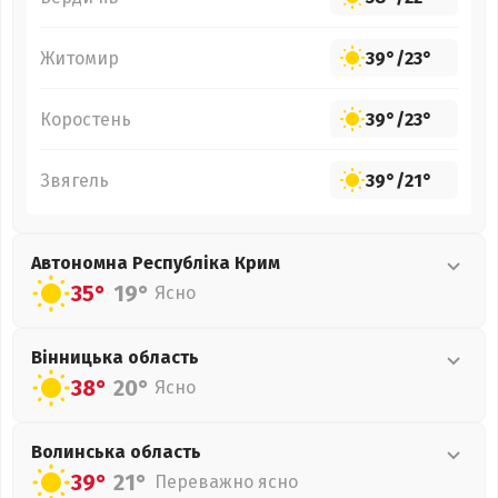
Житомир
39°
/
23°
Коростень
39°
/
23°
Звягель
39°
/
21°
Автономна Республіка Крим
35°
19°
Ясно
Вінницька
область
38°
20°
Ясно
Волинська
область
39°
21°
Переважно ясно