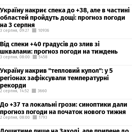
Україну накриє спека до +38, але в частині
областей пройдуть дощі: прогноз погоди
на 3 серпня
3 серпня,
09:27
10936
Від спеки +40 градусів до злив зі
шквалами: прогноз погоди на тиждень
3 серпня,
08:00
5458
Україну накрив "тепловий купол": у 5
регіонах зафіксували температурні
рекорди
2 серпня,
14:52
3660
До +37 та локальні грози: синоптики дали
прогноз погоди на початок нового тижня
2 серпня,
08:00
1793
Дощитиме лише на Заході, але припече до