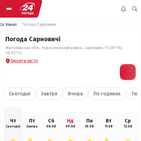
24 Канал
Погода Сарновичі
Погода Сарновичі
Житомирська обл., Коростенський район, Сарновичі, 51.08°Пн,
28.92°Сх
Змінити місто
Сьогодні
Завтра
Вчора
По годинах
Тиж
Чт
Пт
Сб
Нд
Пн
Вт
Ср
Сьогодні
Завтра
08.08
09.08
10.08
11.08
12.08