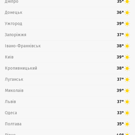
Дніпро
35°
Донецьк
36°
Ужгород
39°
Запоріжжя
37°
Івано-Франківськ
38°
Київ
39°
Кропивницький
38°
Луганськ
37°
Миколаїв
39°
Львів
37°
Одеса
33°
Полтава
35°