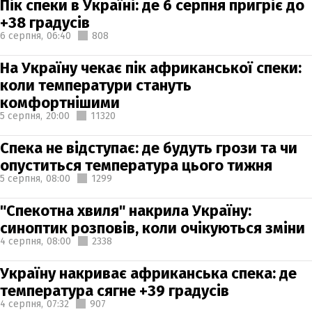
Пік спеки в Україні: де 6 серпня пригріє до
+38 градусів
6 серпня,
06:40
808
На Україну чекає пік африканської спеки:
коли температури стануть
комфортнішими
5 серпня,
20:00
11320
Спека не відступає: де будуть грози та чи
опуститься температура цього тижня
5 серпня,
08:00
1299
"Спекотна хвиля" накрила Україну:
синоптик розповів, коли очікуються зміни
4 серпня,
08:00
2338
Україну накриває африканська спека: де
температура сягне +39 градусів
4 серпня,
07:32
907