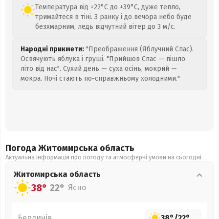
Температура від +22°C до +39°C, дуже тепло,
тримайтеся в тіні. З ранку і до вечора небо буде
безхмарним, ледь відчутний вітер до 3 м/с.
Народні прикмети:
"Преображення (Яблучний Спас).
Освячують яблука і груші. "Прийшов Спас — пішло
літо від нас". Сухий день — суха осінь, мокрий —
мокра. Ночі стають по-справжньому холодними."
Погода Житомирська
область
Актуальна інформація про погоду та атмосферні умови на сьогодні
Житомирська
область
38°
22°
Ясно
Бердичів
38°
/
22°