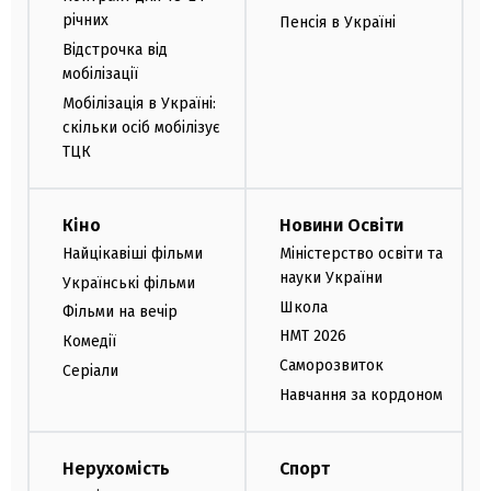
річних
Пенсія в Україні
Відстрочка від
мобілізації
Мобілізація в Україні:
скільки осіб мобілізує
ТЦК
Кіно
Новини Освіти
Найцікавіші фільми
Міністерство освіти та
науки України
Українські фільми
Школа
Фільми на вечір
НМТ 2026
Комедії
Саморозвиток
Серіали
Навчання за кордоном
Нерухомість
Спорт