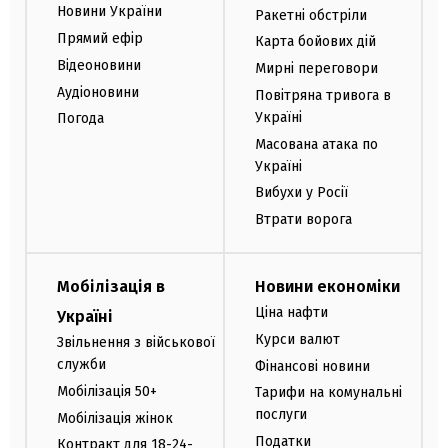
Новини України
Ракетні обстріли
Прямий ефір
Карта бойових дій
Відеоновини
Мирні переговори
Аудіоновини
Повітряна тривога в
Україні
Погода
Масована атака по
Україні
Вибухи у Росії
Втрати ворога
Мобілізація в
Новини економіки
Ціна нафти
Україні
Курси валют
Звільнення з військової
служби
Фінансові новини
Мобілізація 50+
Тарифи на комунальні
послуги
Мобілізація жінок
Податки
Контракт для 18-24-