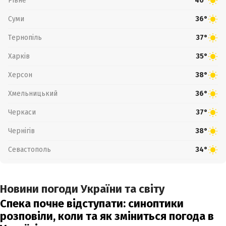
Рівне
40°
Суми
36°
Тернопіль
37°
Харків
35°
Херсон
38°
Хмельницький
36°
Черкаси
37°
Чернігів
38°
Севастополь
34°
Новини погоди України та світу
Спека почне відступати: синоптики
розповіли, коли та як зміниться погода в