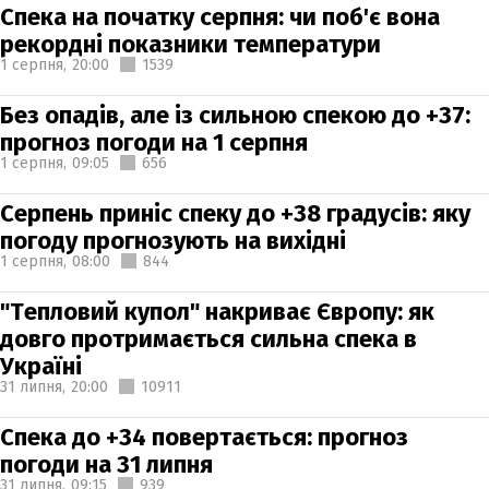
Спека на початку серпня: чи поб'є вона
рекордні показники температури
1 серпня,
20:00
1539
Без опадів, але із сильною спекою до +37:
прогноз погоди на 1 серпня
1 серпня,
09:05
656
Серпень приніс спеку до +38 градусів: яку
погоду прогнозують на вихідні
1 серпня,
08:00
844
"Тепловий купол" накриває Європу: як
довго протримається сильна спека в
Україні
31 липня,
20:00
10911
Спека до +34 повертається: прогноз
погоди на 31 липня
31 липня,
09:15
939