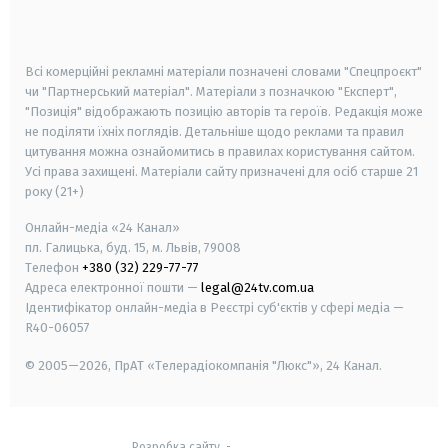
smart tv
samsung smart tv
Всі комерційні рекламні матеріали позначені словами "Спецпроєкт"
чи "Партнерський матеріал". Матеріали з позначкою "Експерт",
"Позиція" відображають позицію авторів та героїв. Редакція може
не поділяти їхніх поглядів. Детальніше щодо реклами та правил
цитування можна ознайомитись в правилах користування сайтом.
Усі права захищені.
Матеріали сайту призначені для осіб старше
21
року (21+)
Онлайн-медіа «24 Канал»
пл. Галицька, буд. 15, м. Львів, 79008
Телефон
+380 (32) 229-77-77
Адреса електронної пошти —
legal@24tv.com.ua
Ідентифікатор онлайн-медіа в Реєстрі суб'єктів у сфері медіа —
R40-06057
© 2005—2026,
ПрАТ «Телерадіокомпанія "Люкс"», 24 Канал.
Розробка сайту
-