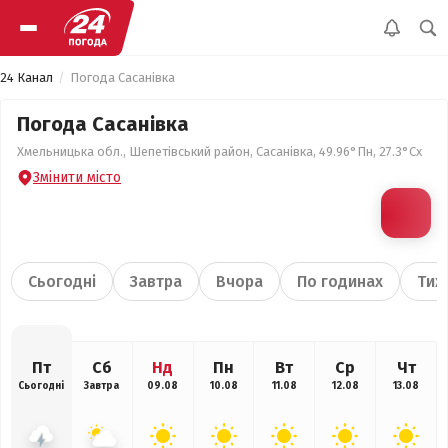
24 Канал
Погода Сасанівка
Погода Сасанівка
Хмельницька обл., Шепетівський район, Сасанівка, 49.96°Пн, 27.3°Сх
Змінити місто
Сьогодні
Завтра
Вчора
По годинах
Тиж
Пт
Сб
Нд
Пн
Вт
Ср
Чт
Сьогодні
Завтра
09.08
10.08
11.08
12.08
13.08