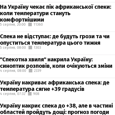
На Україну чекає пік африканської спеки:
коли температури стануть
комфортнішими
5 серпня,
20:00
11360
Спека не відступає: де будуть грози та чи
опуститься температура цього тижня
5 серпня,
08:00
1303
"Спекотна хвиля" накрила Україну:
синоптик розповів, коли очікуються зміни
4 серпня,
08:00
2339
Україну накриває африканська спека: де
температура сягне +39 градусів
4 серпня,
07:32
908
Україну накриє спека до +38, але в частині
областей пройдуть дощі: прогноз погоди