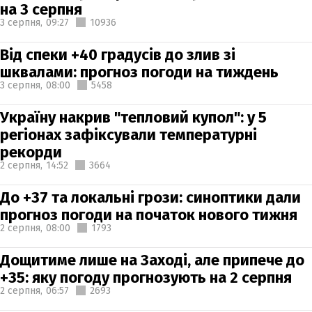
на 3 серпня
3 серпня,
09:27
10936
Від спеки +40 градусів до злив зі
шквалами: прогноз погоди на тиждень
3 серпня,
08:00
5458
Україну накрив "тепловий купол": у 5
регіонах зафіксували температурні
рекорди
2 серпня,
14:52
3664
До +37 та локальні грози: синоптики дали
прогноз погоди на початок нового тижня
2 серпня,
08:00
1793
Дощитиме лише на Заході, але припече до
+35: яку погоду прогнозують на 2 серпня
2 серпня,
06:57
2693