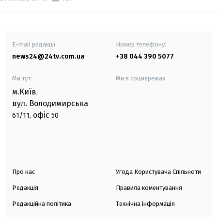
E-mail редакції
Номер телефону:
news24@24tv.com.ua
+38 044 390 5077
Ми тут:
Ми в соцмережах:
м.Київ
,
вул. Володимирська
офіс
61/11,
50
Про нас
Угода Користувача Спільноти
Редакція
Правила коментування
Редакційна політика
Технічна інформація