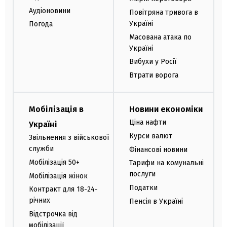
Аудіоновини
Повітряна тривога в
Україні
Погода
Масована атака по
Україні
Вибухи у Росії
Втрати ворога
Мобілізація в
Новини економіки
Ціна нафти
Україні
Курси валют
Звільнення з військової
служби
Фінансові новини
Мобілізація 50+
Тарифи на комунальні
послуги
Мобілізація жінок
Податки
Контракт для 18-24-
річних
Пенсія в Україні
Відстрочка від
мобілізації