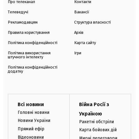
Про телеканал
Контакти
Телеведучі
Вакансії
Рекламодавцям
Структура власності
Правила користування
Архів
Політика конфіденційності
Карта сайту
Політика використання
Ігри
штучного інтелекту
Політика конфіденційності
додатку
Всі новини
Війна Росії з
Головні новини
Україною
Новини України
Ракетні обстріли
Прямий ефір
Карта бойових дій
Відеоновини
Мирні переговори