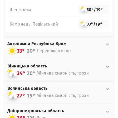
Шепетівка
30°
/
19°
Кам’янець-Подільський
33°
/
19°
Автономна Республіка Крим
33°
20°
Переважно ясно
Вінницька
область
34°
20°
Мінлива хмарність, грози
Волинська
область
27°
19°
Мінлива хмарність, грози
Дніпропетровська
область
Ясно