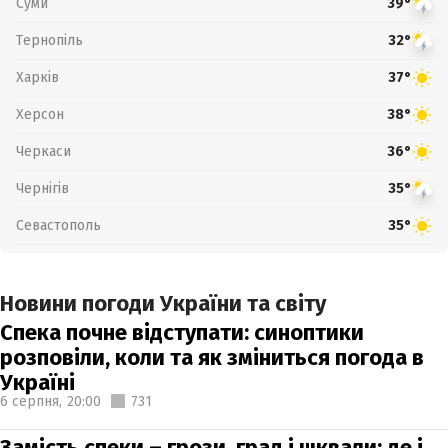
Суми
39°
Тернопіль
32°
Харків
37°
Херсон
38°
Черкаси
36°
Чернігів
35°
Севастополь
35°
Новини погоди України та світу
Спека почне відступати: синоптики
розповіли, коли та як зміниться погода в
Україні
6 серпня,
20:00
731
Замість спеки – грози, град і шквали: де і