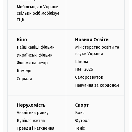
Мобілізація в Україні:
скільки осіб мобілізує
ТЦК
Кіно
Новини Освіти
Найцікавіші фільми
Міністерство освіти та
науки України
Українські фільми
Школа
Фільми на вечір
НМТ 2026
Комедії
Саморозвиток
Серіали
Навчання за кордоном
Нерухомість
Спорт
Аналітика ринку
Бокс
Купівля житла
Футбол
Тренди і натхнення
Теніс