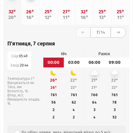
32°
26°
25°
27°
32°
25°
25°
20°
16°
12°
11°
16°
13°
11°
7
/14
П'ятниця, 7 серпня
Ніч
Ранок
Схід:
05:49
00:00
03:00
06:00
09:00
1
Захід:
20:44
Температура С°
26°
22°
21°
22°
Відчувається як
Тиск, мм
26°
22°
21°
22°
Вологість, %
761
761
760
761
Вітер, м/с
Ймовірність опадів,
56
62
64
78
%
2
4
3
3
2
2
4
52
До обіду зливи, ледь відчутний вітер до 5 м/с.