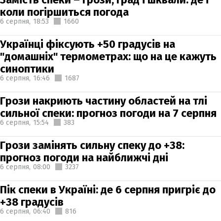
коли погіршиться погода
6 серпня,
18:53
1660
Українці фіксують +50 градусів на
"домашніх" термометрах: що на це кажуть
синоптики
6 серпня,
16:46
1687
Грози накриють частину областей на тлі
сильної спеки: прогноз погоди на 7 серпня
6 серпня,
15:54
383
Грози замінять сильну спеку до +38:
прогноз погоди на найближчі дні
6 серпня,
08:00
3237
Пік спеки в Україні: де 6 серпня пригріє до
+38 градусів
6 серпня,
06:40
816