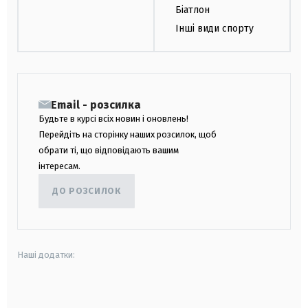
Біатлон
Інші види спорту
Email - розсилка
Будьте в курсі всіх новин і оновлень!
Перейдіть на сторінку наших розсилок, щоб
обрати ті, що відповідають вашим
інтересам.
ДО РОЗСИЛОК
Наші додатки:
android
apple