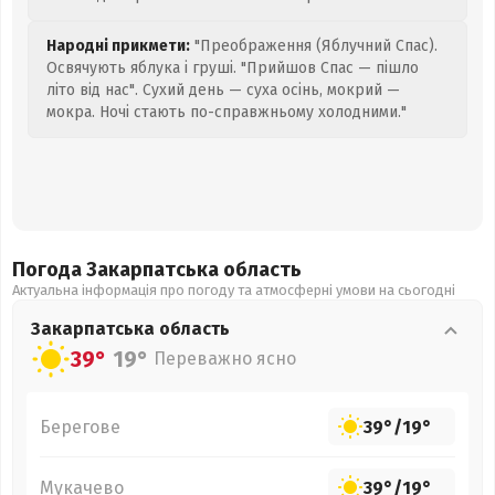
Народні прикмети:
"Преображення (Яблучний Спас).
Освячують яблука і груші. "Прийшов Спас — пішло
літо від нас". Сухий день — суха осінь, мокрий —
мокра. Ночі стають по-справжньому холодними."
Погода Закарпатська
область
Актуальна інформація про погоду та атмосферні умови на сьогодні
Закарпатська
область
39°
19°
Переважно ясно
Берегове
39°
/
19°
Мукачево
39°
/
19°