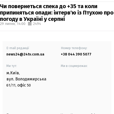
Чи повернеться спека до +35 та коли
припиняться опади: інтерв'ю із Птухою про
погоду в Україні у серпні
29 липня,
14:00
2494
E-mail редакції
Номер телефону:
news24@24tv.com.ua
+38 044 390 5077
Ми тут:
Ми в соцмережах:
м.Київ
,
вул. Володимирська
офіс
61/11,
50