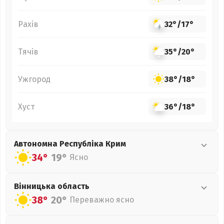
Рахів
32°
/
17°
Тячів
35°
/
20°
Ужгород
38°
/
18°
Хуст
36°
/
18°
Автономна Республіка Крим
34°
19°
Ясно
Вінницька
область
38°
20°
Переважно ясно