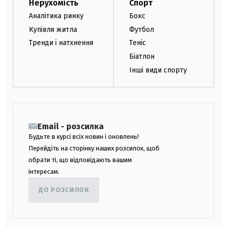
Нерухомість
Спорт
Аналітика ринку
Бокс
Купівля житла
Футбол
Тренди і натхнення
Теніс
Біатлон
Інші види спорту
Email - розсилка
Будьте в курсі всіх новин і оновлень!
Перейдіть на сторінку наших розсилок, щоб
обрати ті, що відповідають вашим
інтересам.
ДО РОЗСИЛОК