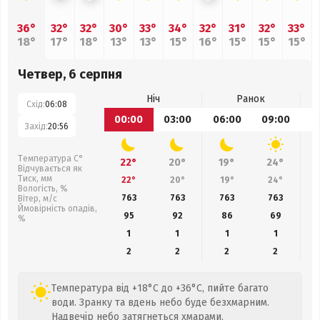
36°
32°
32°
30°
33°
34°
32°
31°
32°
33°
18°
17°
18°
13°
13°
15°
16°
15°
15°
15°
Четвер, 6 серпня
Ніч
Ранок
Схід:
06:08
00:00
03:00
06:00
09:00
1
Захід:
20:56
Температура С°
22°
20°
19°
24°
Відчувається як
Тиск, мм
22°
20°
19°
24°
Вологість, %
763
763
763
763
Вітер, м/с
Ймовірність опадів,
95
92
86
69
%
1
1
1
1
2
2
2
2
Температура від +18°C до +36°C, пийте багато
води. Зранку та вдень небо буде безхмарним.
Надвечір небо затягнеться хмарами.