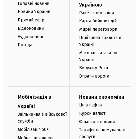
Головні новини
Україною
Новини України
Ракетні обстріли
Прямий ефір
Карта бойових дій
Відеоновини
Мирні переговори
Аудіоновини
Повітряна тривога в
Україні
Погода
Масована атака по
Україні
Вибухи у Росії
Втрати ворога
Мобілізація в
Новини економіки
Ціна нафти
Україні
Курси валют
Звільнення з військової
служби
Фінансові новини
Мобілізація 50+
Тарифи на комунальні
послуги
Мобілізація жінок