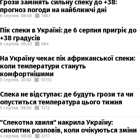
Грози замінять сильну спеку до +38:
прогноз погоди на найближчі дні
6 серпня,
08:00
1867
Пік спеки в Україні: де 6 серпня пригріє до
+38 градусів
6 серпня,
06:40
684
На Україну чекає пік африканської спеки:
коли температури стануть
комфортнішими
5 серпня,
20:00
10153
Спека не відступає: де будуть грози та чи
опуститься температура цього тижня
5 серпня,
08:00
1272
"Спекотна хвиля" накрила Україну:
синоптик розповів, коли очікуються зміни
4 серпня,
08:00
2317