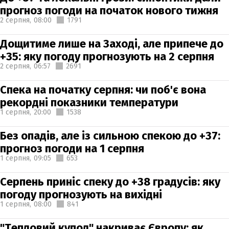
прогноз погоди на початок нового тижня
2 серпня,
08:00
1791
Дощитиме лише на Заході, але припече до
+35: яку погоду прогнозують на 2 серпня
2 серпня,
06:57
2691
Спека на початку серпня: чи поб'є вона
рекордні показники температури
1 серпня,
20:00
1538
Без опадів, але із сильною спекою до +37:
прогноз погоди на 1 серпня
1 серпня,
09:05
653
Серпень приніс спеку до +38 градусів: яку
погоду прогнозують на вихідні
1 серпня,
08:00
841
"Тепловий купол" накриває Європу: як