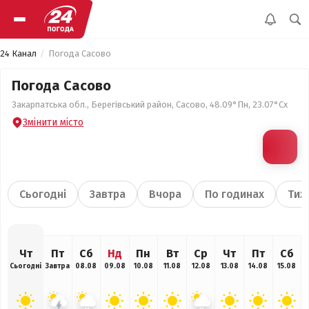
24 Канал
Погода Сасово
Погода Сасово
Закарпатська обл., Берегівський район, Сасово, 48.09°Пн, 23.07°Сх
Змінити місто
Сьогодні
Завтра
Вчора
По годинах
Тиж
Чт
Пт
Сб
Нд
Пн
Вт
Ср
Чт
Пт
Сб
Сьогодні
Завтра
08.08
09.08
10.08
11.08
12.08
13.08
14.08
15.08