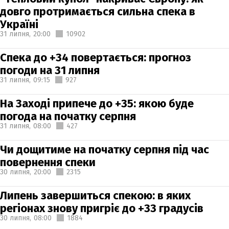
довго протримається сильна спека в
Україні
31 липня,
20:00
10902
Спека до +34 повертається: прогноз
погоди на 31 липня
31 липня,
09:15
927
На Заході припече до +35: якою буде
погода на початку серпня
31 липня,
08:00
427
Чи дощитиме на початку серпня під час
повернення спеки
30 липня,
20:00
2315
Липень завершиться спекою: в яких
регіонах знову пригріє до +33 градусів
30 липня,
08:00
1884