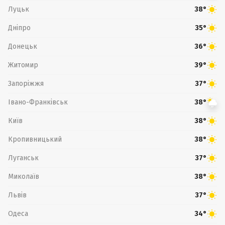
Луцьк
38°
Дніпро
35°
Донецьк
36°
Житомир
39°
Запоріжжя
37°
Івано-Франківськ
38°
Київ
38°
Кропивницький
38°
Луганськ
37°
Миколаїв
38°
Львів
37°
Одеса
34°