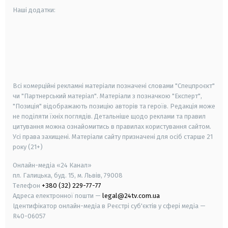
Наші додатки:
android
apple
smart tv
samsung smart tv
Всі комерційні рекламні матеріали позначені словами "Спецпроєкт"
чи "Партнерський матеріал". Матеріали з позначкою "Експерт",
"Позиція" відображають позицію авторів та героїв. Редакція може
не поділяти їхніх поглядів. Детальніше щодо реклами та правил
цитування можна ознайомитись в правилах користування сайтом.
Усі права захищені.
Матеріали сайту призначені для осіб старше
21
року (21+)
Онлайн-медіа «24 Канал»
пл. Галицька, буд. 15, м. Львів, 79008
Телефон
+380 (32) 229-77-77
Адреса електронної пошти —
legal@24tv.com.ua
Ідентифікатор онлайн-медіа в Реєстрі суб'єктів у сфері медіа —
R40-06057