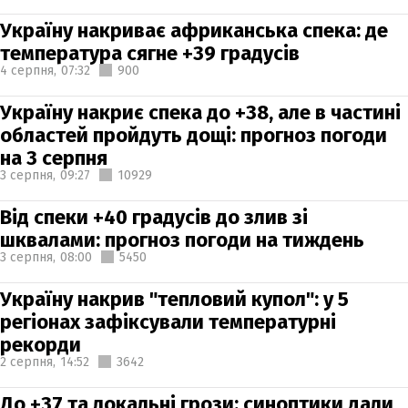
Україну накриває африканська спека: де
температура сягне +39 градусів
4 серпня,
07:32
900
Україну накриє спека до +38, але в частині
областей пройдуть дощі: прогноз погоди
на 3 серпня
3 серпня,
09:27
10929
Від спеки +40 градусів до злив зі
шквалами: прогноз погоди на тиждень
3 серпня,
08:00
5450
Україну накрив "тепловий купол": у 5
регіонах зафіксували температурні
рекорди
2 серпня,
14:52
3642
До +37 та локальні грози: синоптики дали