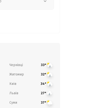
о
Чернівці
33°
Житомир
32°
Київ
34°
Львів
27°
Суми
37°