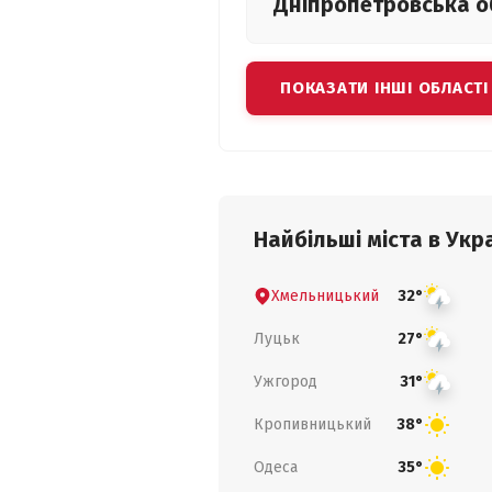
Дніпропетровська
о
ПОКАЗАТИ ІНШІ ОБЛАСТІ
Найбільші міста в Укра
Хмельницький
32°
Луцьк
27°
Ужгород
31°
Кропивницький
38°
Одеса
35°