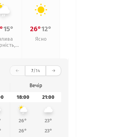
°
15°
26°
12°
нлива
Ясно
рність,
кий дощ
7
/14
Вечір
00
18:00
21:00
°
26°
23°
°
26°
23°