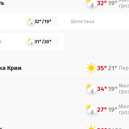
Мін
32°
19°
ть
гро
32°
/
19°
Шепетівка
й
31°
/
20°
35°
21°
ка Крим
Пер
Мін
34°
19°
гро
Мін
27°
19°
гро