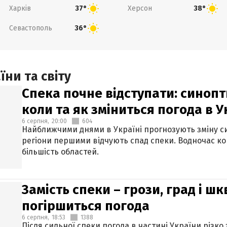
Харків
Херсон
37°
38°
Севастополь
36°
ни та світу
Спека почне відступати: синопт
коли та як зміниться погода в У
6 серпня,
20:00
604
Найближчими днями в Україні прогнозують зміну син
регіони першими відчують спад спеки. Водночас к
більшість областей.
Замість спеки – грози, град і шк
погіршиться погода
6 серпня,
18:53
1388
Після сильної спеки погода в частині України різко