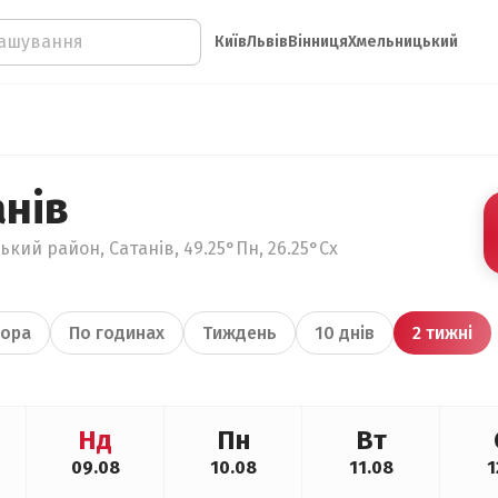
Київ
Львів
Вінниця
Хмельницький
анів
кий район, Сатанів, 49.25°Пн, 26.25°Сх
ора
По годинах
Тиждень
10 днів
2 тижні
Нд
Пн
Вт
09.08
10.08
11.08
1