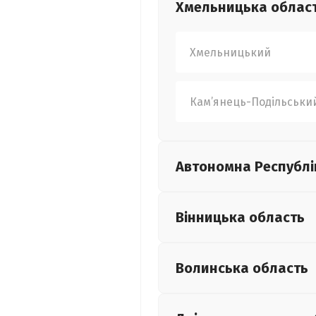
Хмельницька
облас
Хмельницький
Кам’янець-Подільськи
Автономна Республі
Вінницька
область
Волинська
область