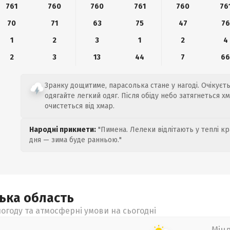
761
760
760
761
760
76
70
71
63
75
47
76
1
2
3
1
2
4
2
3
13
44
7
6
Зранку дощитиме, парасолька стане у нагоді. Очікуєтьс
одягайте легкий одяг. Після обіду небо затягнеться х
очистеться від хмар.
Народні прикмети:
"Пимена. Лелеки відлітають у теплі кр
дня — зима буде ранньою."
цька
область
огоду та атмосферні умови на сьогодні