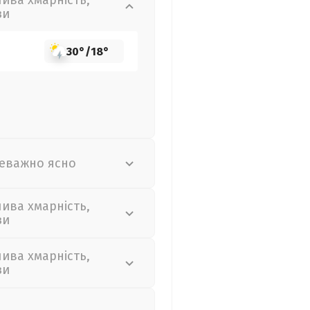
лива хмарність,
зи
30°
/
18°
еважно ясно
лива хмарність,
зи
лива хмарність,
зи