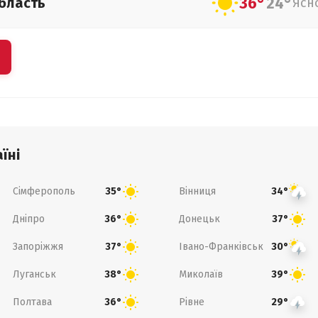
36°
24°
бласть
Ясн
їні
Сімферополь
Вінниця
35°
34°
Дніпро
Донецьк
36°
37°
Запоріжжя
Івано-Франківськ
37°
30°
Луганськ
Миколаїв
38°
39°
Полтава
Рівне
36°
29°