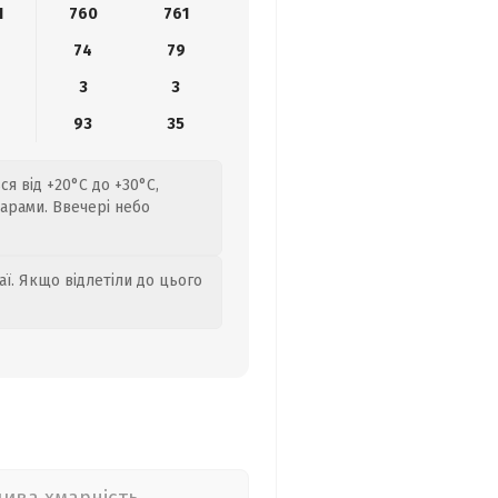
1
760
761
74
79
3
3
6
93
35
я від +20°C до +30°C,
марами. Ввечері небо
аї. Якщо відлетіли до цього