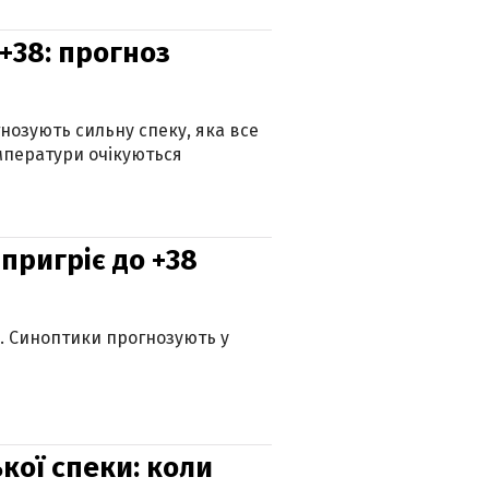
+38: прогноз
гнозують сильну спеку, яка все
мператури очікуються
 пригріє до +38
ю. Синоптики прогнозують у
кої спеки: коли