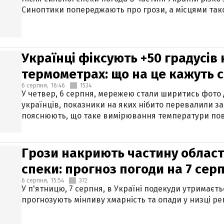
Синоптики попереджають про грози, а місцями тако
Українці фіксують +50 градусів
термометрах: що на це кажуть 
6 серпня,
16:46
1534
У четвер, 6 серпня, мережею стали ширитись фото
українців, показники на яких нібито перевалили за
пояснюють, що таке вимірювання температури пов
Грози накриють частину областе
спеки: прогноз погоди на 7 сер
6 серпня,
15:54
372
У п'ятницю, 7 серпня, в Україні подекуди утримаєт
прогнозують мінливу хмарність та опади у низці рег