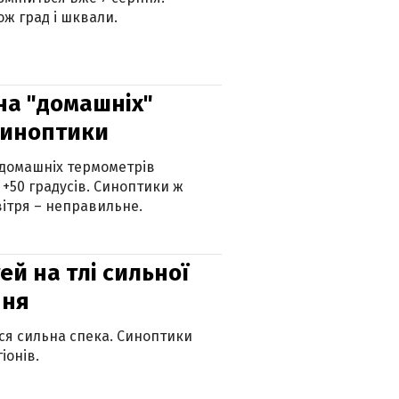
ж град і шквали.
 на "домашніх"
синоптики
 домашніх термометрів
 +50 градусів. Синоптики ж
ітря – неправильне.
й на тлі сильної
пня
ься сильна спека. Синоптики
іонів.