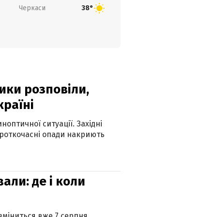
Черкаси
38°
ики розповіли,
країні
оптичної ситуації. Західні
ороткочасні опади накриють
вали: де і коли
 зміниться вже 7 серпня.