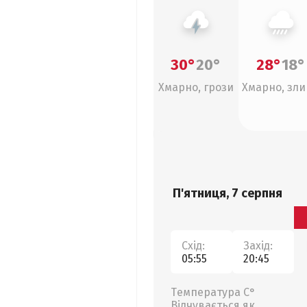
30°
20°
28°
18°
Хмарно, грози
Хмарно, зл
П'ятниця, 7 серпня
Схід:
Захід:
05:55
20:45
Температура С°
Відчувається як