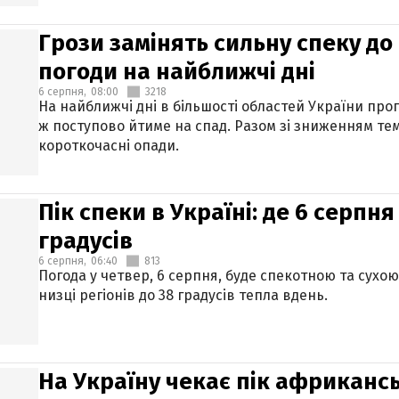
Грози замінять сильну спеку до 
погоди на найближчі дні
6 серпня,
08:00
3218
На найближчі дні в більшості областей України про
ж поступово йтиме на спад. Разом зі зниженням те
короткочасні опади.
Пік спеки в Україні: де 6 серпня
градусів
6 серпня,
06:40
813
Погода у четвер, 6 серпня, буде спекотною та сухо
низці регіонів до 38 градусів тепла вдень.
На Україну чекає пік африкансь