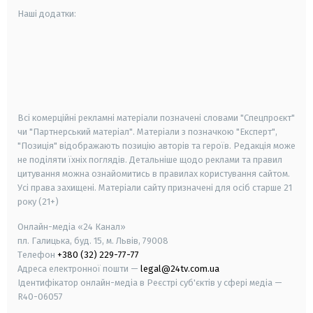
Наші додатки:
android
apple
smart tv
samsung smart tv
Всі комерційні рекламні матеріали позначені словами "Спецпроєкт"
чи "Партнерський матеріал". Матеріали з позначкою "Експерт",
"Позиція" відображають позицію авторів та героїв. Редакція може
не поділяти їхніх поглядів. Детальніше щодо реклами та правил
цитування можна ознайомитись в правилах користування сайтом.
Усі права захищені.
Матеріали сайту призначені для осіб старше
21
року (21+)
Онлайн-медіа «24 Канал»
пл. Галицька, буд. 15, м. Львів, 79008
Телефон
+380 (32) 229-77-77
Адреса електронної пошти —
legal@24tv.com.ua
Ідентифікатор онлайн-медіа в Реєстрі суб'єктів у сфері медіа —
R40-06057