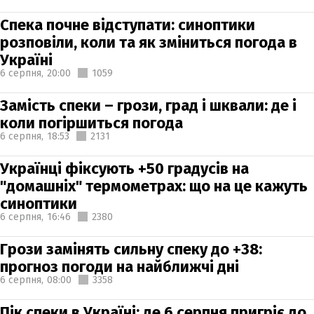
Спека почне відступати: синоптики
розповіли, коли та як зміниться погода в
Україні
6 серпня,
20:00
1059
Замість спеки – грози, град і шквали: де і
коли погіршиться погода
6 серпня,
18:53
2131
Українці фіксують +50 градусів на
"домашніх" термометрах: що на це кажуть
синоптики
6 серпня,
16:46
2380
Грози замінять сильну спеку до +38:
прогноз погоди на найближчі дні
6 серпня,
08:00
3358
Пік спеки в Україні: де 6 серпня пригріє до