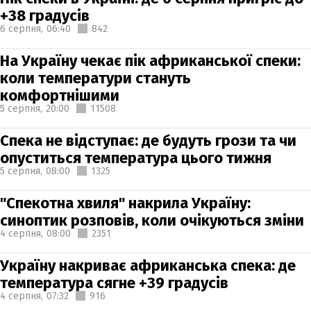
+38 градусів
6 серпня,
06:40
842
На Україну чекає пік африканської спеки:
коли температури стануть
комфортнішими
5 серпня,
20:00
11508
Спека не відступає: де будуть грози та чи
опуститься температура цього тижня
5 серпня,
08:00
1325
"Спекотна хвиля" накрила Україну:
синоптик розповів, коли очікуються зміни
4 серпня,
08:00
2351
Україну накриває африканська спека: де
температура сягне +39 градусів
4 серпня,
07:32
916