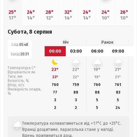
25°
24°
28°
32°
24°
24°
26°
17°
14°
12°
14°
14°
10°
10°
Субота, 8 серпня
Ніч
Ранок
Схід:
05:48
00:00
03:00
06:00
09:00
1
Захід:
20:31
Температура С°
23°
22°
19°
21°
Відчувається як
Тиск, мм
23°
22°
19°
21°
Вологість, %
760
759
760
761
Вітер, м/с
Ймовірність опадів,
77
88
88
83
%
3
3
5
5
2
2
5
24
Температура коливатиметься від +17°C до +25°C.
Вранці дощитиме, парасолька стане у нагоді.
Вдень припиниться дощ.