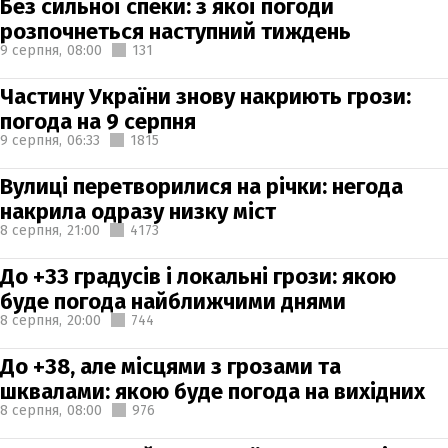
Без сильної спеки: з якої погоди
розпочнеться наступний тиждень
9 серпня,
08:00
131
Частину України знову накриють грози:
погода на 9 серпня
9 серпня,
06:33
1815
Вулиці перетворилися на річки: негода
накрила одразу низку міст
8 серпня,
21:00
4173
До +33 градусів і локальні грози: якою
буде погода найближчими днями
8 серпня,
20:00
744
До +38, але місцями з грозами та
шквалами: якою буде погода на вихідних
8 серпня,
08:00
976