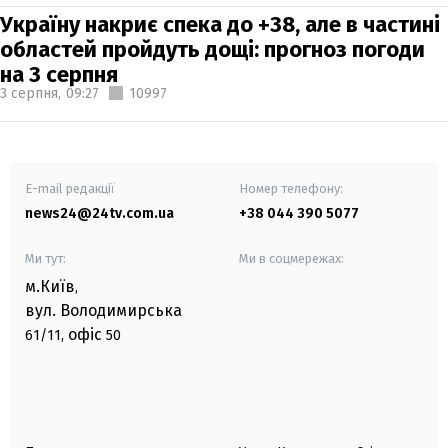
Україну накриє спека до +38, але в частині
областей пройдуть дощі: прогноз погоди
на 3 серпня
3 серпня,
09:27
10997
E-mail редакції
Номер телефону:
news24@24tv.com.ua
+38 044 390 5077
Ми тут:
Ми в соцмережах:
м.Київ
,
вул. Володимирська
офіс
61/11,
50