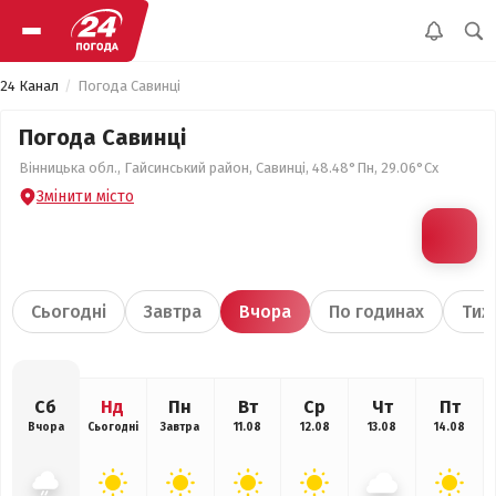
24 Канал
Погода Савинці
Погода Савинці
Вінницька обл., Гайсинський район, Савинці, 48.48°Пн, 29.06°Сх
Змінити місто
Сьогодні
Завтра
Вчора
По годинах
Тиж
Сб
Нд
Пн
Вт
Ср
Чт
Пт
Вчора
Сьогодні
Завтра
11.08
12.08
13.08
14.08