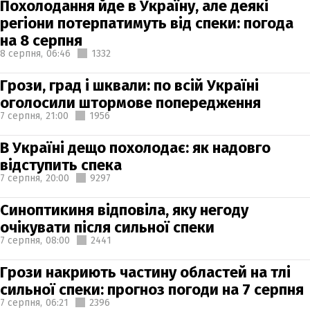
Похолодання йде в Україну, але деякі
регіони потерпатимуть від спеки: погода
на 8 серпня
8 серпня,
06:46
1332
Грози, град і шквали: по всій Україні
оголосили штормове попередження
7 серпня,
21:00
1956
В Україні дещо похолодає: як надовго
відступить спека
7 серпня,
20:00
9297
Синоптикиня відповіла, яку негоду
очікувати після сильної спеки
7 серпня,
08:00
2441
Грози накриють частину областей на тлі
сильної спеки: прогноз погоди на 7 серпня
7 серпня,
06:21
2396