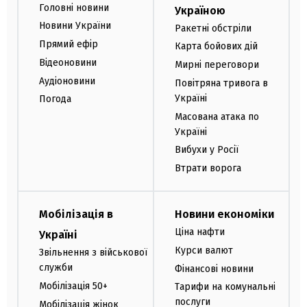
Головні новини
Україною
Новини України
Ракетні обстріли
Прямий ефір
Карта бойових дій
Відеоновини
Мирні переговори
Аудіоновини
Повітряна тривога в
Україні
Погода
Масована атака по
Україні
Вибухи у Росії
Втрати ворога
Мобілізація в
Новини економіки
Ціна нафти
Україні
Курси валют
Звільнення з військової
служби
Фінансові новини
Мобілізація 50+
Тарифи на комунальні
послуги
Мобілізація жінок