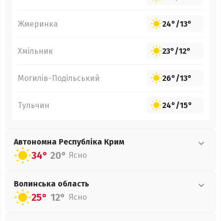
Жмеринка
24°
/
13°
Хмільник
23°
/
12°
Могилів-Подільський
26°
/
13°
Тульчин
24°
/
15°
Автономна Республіка Крим
34°
20°
Ясно
Волинська
область
25°
12°
Ясно