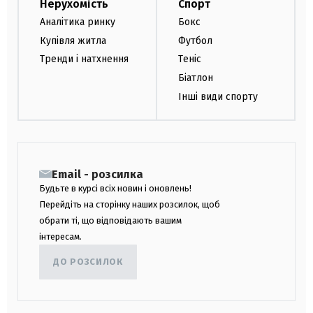
Нерухомість
Спорт
Аналітика ринку
Бокс
Купівля житла
Футбол
Тренди і натхнення
Теніс
Біатлон
Інші види спорту
Email - розсилка
Будьте в курсі всіх новин і оновлень!
Перейдіть на сторінку наших розсилок, щоб
обрати ті, що відповідають вашим
інтересам.
ДО РОЗСИЛОК