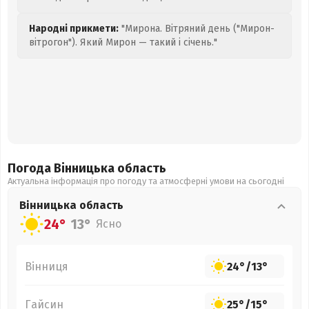
Народні прикмети:
"Мирона. Вітряний день ("Мирон-
вітрогон"). Який Мирон — такий і січень."
Погода Вінницька
область
Актуальна інформація про погоду та атмосферні умови на сьогодні
Вінницька
область
24°
13°
Ясно
Вінниця
24°
/
13°
Гайсин
25°
/
15°