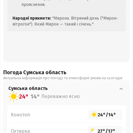
прояснення.
Народні прикмети:
"Мирона. Вітряний день ("Мирон-
вітрогон"). Який Мирон — такий і січень."
Погода Сумська
область
Актуальна інформація про погоду та атмосферні умови на сьогодні
Сумська
область
24°
14°
Переважно ясно
Конотоп
24°
/
14°
Охтирка
27°
/
17°