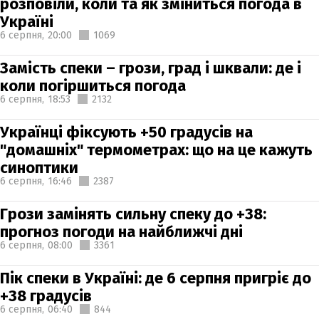
розповіли, коли та як зміниться погода в
Україні
6 серпня,
20:00
1069
Замість спеки – грози, град і шквали: де і
коли погіршиться погода
6 серпня,
18:53
2132
Українці фіксують +50 градусів на
"домашніх" термометрах: що на це кажуть
синоптики
6 серпня,
16:46
2387
Грози замінять сильну спеку до +38:
прогноз погоди на найближчі дні
6 серпня,
08:00
3361
Пік спеки в Україні: де 6 серпня пригріє до
+38 градусів
6 серпня,
06:40
844