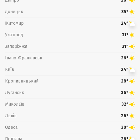
Дніпро
28°
Донецьк
35°
Житомир
24°
Ужгород
31°
Запоріжжя
31°
Івано-Франківськ
26°
Київ
24°
Кропивницький
28°
Луганськ
36°
Миколаїв
32°
Львів
26°
Одеса
30°
Полтава
26°