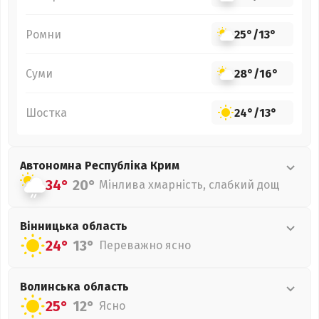
Ромни
25°
/
13°
Суми
28°
/
16°
Шостка
24°
/
13°
Автономна Республіка Крим
34°
20°
Мінлива хмарність, слабкий дощ
Вінницька
область
24°
13°
Переважно ясно
Волинська
область
25°
12°
Ясно