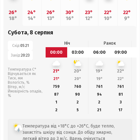
26°
24°
26°
30°
23°
22°
22°
18°
14°
13°
16°
12°
10°
9°
Субота, 8 серпня
Ніч
Ранок
Схід:
05:21
00:00
03:00
06:00
09:00
1
Захід:
20:23
Температура С°
21°
20°
19°
22°
Відчувається як
Тиск, мм
21°
20°
19°
22°
Вологість, %
759
760
761
761
Вітер, м/с
Ймовірність опадів,
87
90
94
81
%
1
2
2
3
2
5
21
17
Температура від +18°C до +26°C, буде тепло,
захистіть шкіру від сонця. До обіду хмарно,
легкий вітер до 3 м/с. Вдень очікується