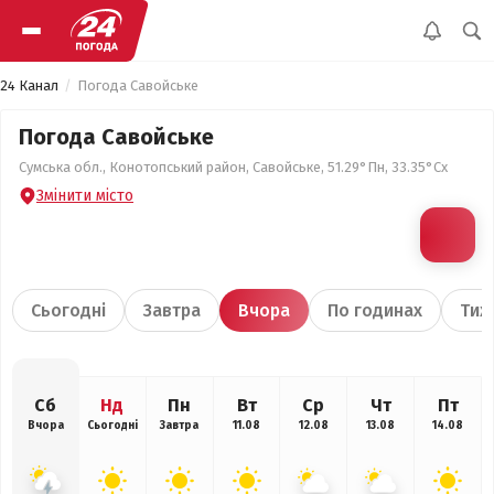
24 Канал
Погода Савойське
Погода Савойське
Сумська обл., Конотопський район, Савойське, 51.29°Пн, 33.35°Сх
Змінити місто
Сьогодні
Завтра
Вчора
По годинах
Тиж
Сб
Нд
Пн
Вт
Ср
Чт
Пт
Вчора
Сьогодні
Завтра
11.08
12.08
13.08
14.08