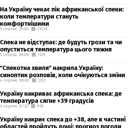
На Україну чекає пік африканської спеки:
коли температури стануть
комфортнішими
5 серпня,
20:00
11516
Спека не відступає: де будуть грози та чи
опуститься температура цього тижня
5 серпня,
08:00
1325
"Спекотна хвиля" накрила Україну:
синоптик розповів, коли очікуються зміни
4 серпня,
08:00
2351
Україну накриває африканська спека: де
температура сягне +39 градусів
4 серпня,
07:32
918
Україну накриє спека до +38, але в частині
областей пройдуть дощі: прогноз погоди