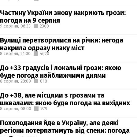
Частину України знову накриють грози:
погода на 9 серпня
9 серпня,
06:33
2300
Вулиці перетворилися на річки: негода
накрила одразу низку міст
8 серпня,
21:00
4620
До +33 градусів і локальні грози: якою
буде погода найближчими днями
8 серпня,
20:00
818
До +38, але місцями з грозами та
шквалами: якою буде погода на вихідних
8 серпня,
08:00
979
Похолодання йде в Україну, але деякі
регіони потерпатимуть від спеки: погода