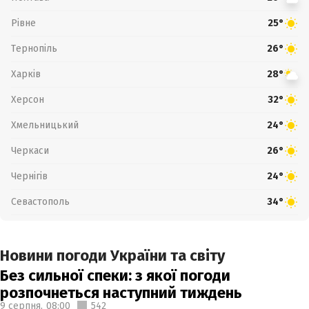
Рівне
25°
Тернопіль
26°
Харків
28°
Херсон
32°
Хмельницький
24°
Черкаси
26°
Чернігів
24°
Севастополь
34°
Новини погоди України та світу
Без сильної спеки: з якої погоди
розпочнеться наступний тиждень
9 серпня,
08:00
542