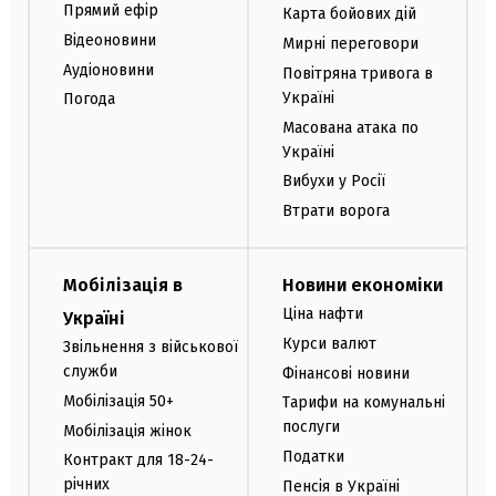
Прямий ефір
Карта бойових дій
Відеоновини
Мирні переговори
Аудіоновини
Повітряна тривога в
Україні
Погода
Масована атака по
Україні
Вибухи у Росії
Втрати ворога
Мобілізація в
Новини економіки
Ціна нафти
Україні
Курси валют
Звільнення з військової
служби
Фінансові новини
Мобілізація 50+
Тарифи на комунальні
послуги
Мобілізація жінок
Податки
Контракт для 18-24-
річних
Пенсія в Україні