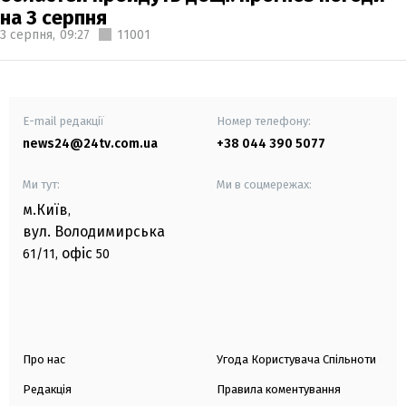
на 3 серпня
3 серпня,
09:27
11001
E-mail редакції
Номер телефону:
news24@24tv.com.ua
+38 044 390 5077
Ми тут:
Ми в соцмережах:
м.Київ
,
вул. Володимирська
офіс
61/11,
50
Про нас
Угода Користувача Спільноти
Редакція
Правила коментування