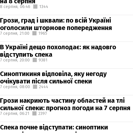
на 8 серпня
8 серпня,
06:46
1344
Грози, град і шквали: по всій Україні
оголосили штормове попередження
7 серпня,
21:00
1965
В Україні дещо похолодає: як надовго
відступить спека
7 серпня,
20:00
9381
Синоптикиня відповіла, яку негоду
очікувати після сильної спеки
7 серпня,
08:00
2444
Грози накриють частину областей на тлі
сильної спеки: прогноз погоди на 7 серпня
7 серпня,
06:21
2397
Спека почне відступати: синоптики