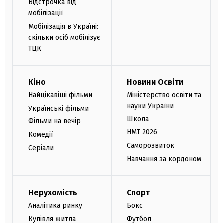
Відстрочка від
мобілізації
Мобілізація в Україні:
скільки осіб мобілізує
ТЦК
Кіно
Новини Освіти
Найцікавіші фільми
Міністерство освіти та
науки України
Українські фільми
Школа
Фільми на вечір
НМТ 2026
Комедії
Саморозвиток
Серіали
Навчання за кордоном
Нерухомість
Спорт
Аналітика ринку
Бокс
Купівля житла
Футбол