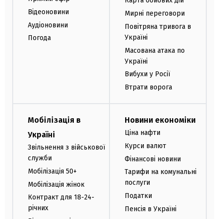
Карта бойових дій
Відеоновини
Мирні переговори
Аудіоновини
Повітряна тривога в
Україні
Погода
Масована атака по
Україні
Вибухи у Росії
Втрати ворога
Мобілізація в
Новини економіки
Ціна нафти
Україні
Курси валют
Звільнення з військової
служби
Фінансові новини
Мобілізація 50+
Тарифи на комунальні
послуги
Мобілізація жінок
Податки
Контракт для 18-24-
річних
Пенсія в Україні