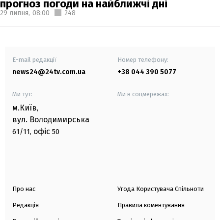
прогноз погоди на найближчі дні
29 липня,
08:00
248
E-mail редакції
Номер телефону:
news24@24tv.com.ua
+38 044 390 5077
Ми тут:
Ми в соцмережах:
м.Київ
,
вул. Володимирська
офіс
61/11,
50
Про нас
Угода Користувача Спільноти
Редакція
Правила коментування