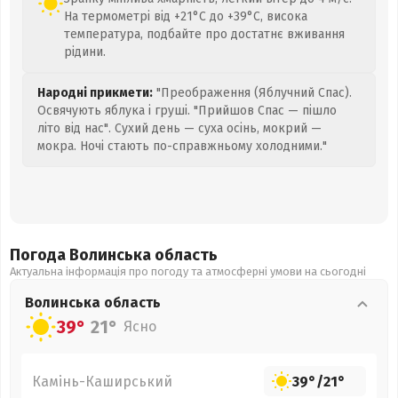
На термометрі від +21°C до +39°C, висока
температура, подбайте про достатнє вживання
рідини.
Народні прикмети:
"Преображення (Яблучний Спас).
Освячують яблука і груші. "Прийшов Спас — пішло
літо від нас". Сухий день — суха осінь, мокрий —
мокра. Ночі стають по-справжньому холодними."
Погода Волинська
область
Актуальна інформація про погоду та атмосферні умови на сьогодні
Волинська
область
39°
21°
Ясно
Камінь-Каширський
39°
/
21°