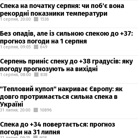
Спека на початку серпня: чи поб'є вона
рекордні показники температури
1 серпня,
20:00
1536
Без опадів, але із сильною спекою до +37:
прогноз погоди на 1 серпня
1 серпня,
09:05
649
Серпень приніс спеку до +38 градусів: яку
погоду прогнозують на вихідні
1 серпня,
08:00
838
"Тепловий купол" накриває Європу: як
довго протримається сильна спека в
Україні
31 липня,
20:00
10896
Спека до +34 повертається: прогноз
погоди на 31 липня
31 липня,
09:15
908