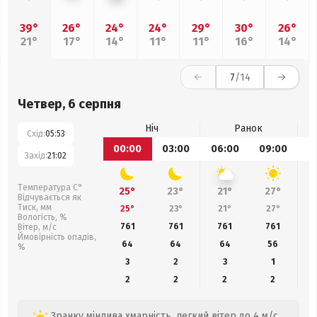
39°
26°
24°
24°
29°
30°
26°
21°
17°
14°
11°
11°
16°
14°
7
/14
Четвер, 6 серпня
Ніч
Ранок
Схід:
05:53
00:00
03:00
06:00
09:00
1
Захід:
21:02
Температура С°
25°
23°
21°
27°
Відчувається як
Тиск, мм
25°
23°
21°
27°
Вологість, %
761
761
761
761
Вітер, м/с
Ймовірність опадів,
64
64
64
56
%
3
2
3
1
2
2
2
2
Зранку мінлива хмарність, легкий вітер до 4 м/с.