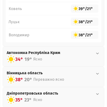
Ковель
39°
/
21°
Луцьк
38°
/
21°
Володимир
38°
/
21°
Автономна Республіка Крим
34°
19°
Ясно
Вінницька
область
38°
20°
Переважно ясно
Дніпропетровська
область
35°
23°
Ясно