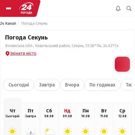
24 Канал
Погода Секунь
Погода Секунь
Волинська обл., Ковельський район, Секунь, 51.36°Пн, 24.63°Сх
Змінити місто
Сьогодні
Завтра
Вчора
По годинах
Тиж
Чт
Пт
Сб
Нд
Пн
Вт
Ср
Сьогодні
Завтра
08.08
09.08
10.08
11.08
12.08