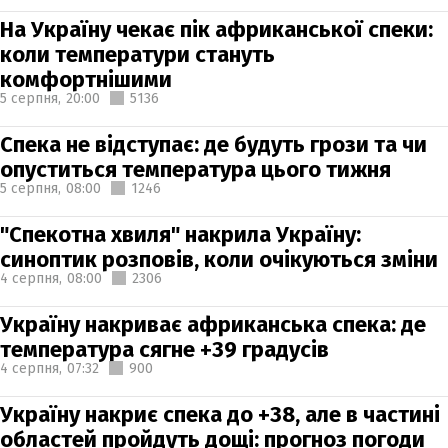
На Україну чекає пік африканської спеки:
коли температури стануть
комфортнішими
5 серпня,
20:00
5136
Спека не відступає: де будуть грози та чи
опуститься температура цього тижня
5 серпня,
08:00
1246
"Спекотна хвиля" накрила Україну:
синоптик розповів, коли очікуються зміни
4 серпня,
08:00
2306
Україну накриває африканська спека: де
температура сягне +39 градусів
4 серпня,
07:32
900
Україну накриє спека до +38, але в частині
областей пройдуть дощі: прогноз погоди