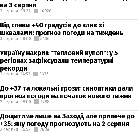
на 3 серпня
3 серпня,
09:27
10926
Від спеки +40 градусів до злив зі
шквалами: прогноз погоди на тиждень
3 серпня,
08:00
5436
Україну накрив "тепловий купол": у 5
регіонах зафіксували температурні
рекорди
2 серпня,
14:52
3636
До +37 та локальні грози: синоптики дали
прогноз погоди на початок нового тижня
2 серпня,
08:00
1788
Дощитиме лише на Заході, але припече до
+35: яку погоду прогнозують на 2 серпня
2 серпня,
06:57
2688