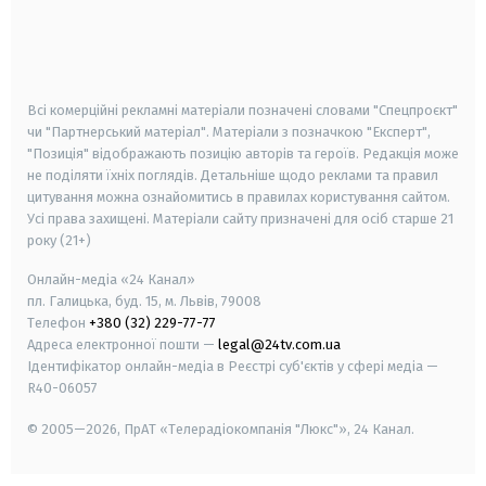
android
apple
smart tv
samsung smart tv
Всі комерційні рекламні матеріали позначені словами "Спецпроєкт"
чи "Партнерський матеріал". Матеріали з позначкою "Експерт",
"Позиція" відображають позицію авторів та героїв. Редакція може
не поділяти їхніх поглядів. Детальніше щодо реклами та правил
цитування можна ознайомитись в правилах користування сайтом.
Усі права захищені.
Матеріали сайту призначені для осіб старше
21
року (21+)
Онлайн-медіа «24 Канал»
пл. Галицька, буд. 15, м. Львів, 79008
Телефон
+380 (32) 229-77-77
Адреса електронної пошти —
legal@24tv.com.ua
Ідентифікатор онлайн-медіа в Реєстрі суб'єктів у сфері медіа —
R40-06057
© 2005—2026,
ПрАТ «Телерадіокомпанія "Люкс"», 24 Канал.