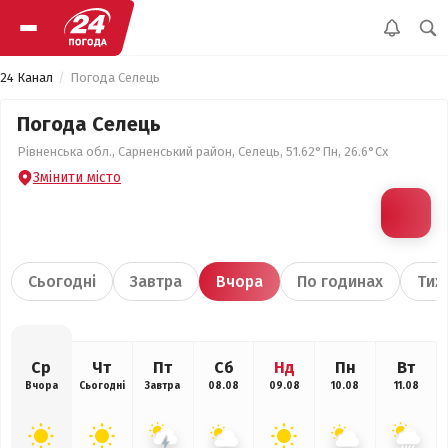
24 Канал
Погода Селець
Погода Селець
Рівненська обл., Сарненський район, Селець, 51.62°Пн, 26.6°Сх
Змінити місто
Сьогодні
Завтра
Вчора
По годинах
Тиж
Ср
Чт
Пт
Сб
Нд
Пн
Вт
Вчора
Сьогодні
Завтра
08.08
09.08
10.08
11.08