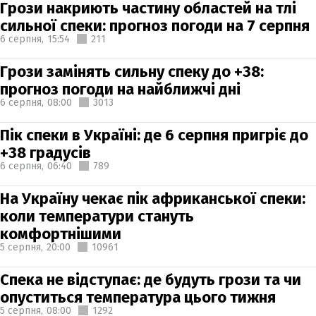
Грози накриють частину областей на тлі
сильної спеки: прогноз погоди на 7 серпня
6 серпня,
15:54
211
Грози замінять сильну спеку до +38:
прогноз погоди на найближчі дні
6 серпня,
08:00
3013
Пік спеки в Україні: де 6 серпня пригріє до
+38 градусів
6 серпня,
06:40
789
На Україну чекає пік африканської спеки:
коли температури стануть
комфортнішими
5 серпня,
20:00
10961
Спека не відступає: де будуть грози та чи
опуститься температура цього тижня
5 серпня,
08:00
1292