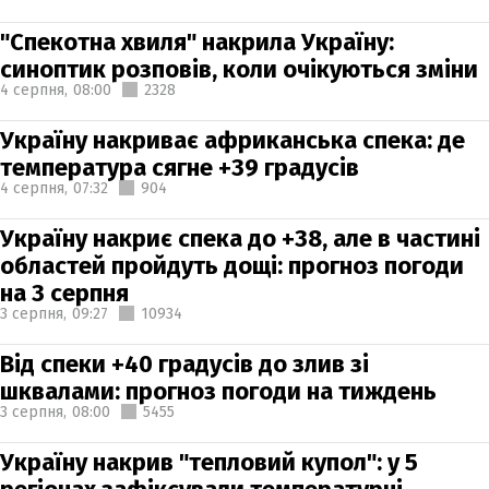
"Спекотна хвиля" накрила Україну:
синоптик розповів, коли очікуються зміни
4 серпня,
08:00
2328
Україну накриває африканська спека: де
температура сягне +39 градусів
4 серпня,
07:32
904
Україну накриє спека до +38, але в частині
областей пройдуть дощі: прогноз погоди
на 3 серпня
3 серпня,
09:27
10934
Від спеки +40 градусів до злив зі
шквалами: прогноз погоди на тиждень
3 серпня,
08:00
5455
Україну накрив "тепловий купол": у 5