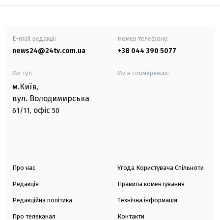
E-mail редакції
Номер телефону:
news24@24tv.com.ua
+38 044 390 5077
Ми тут:
Ми в соцмережах:
м.Київ
,
вул. Володимирська
офіс
61/11,
50
Про нас
Угода Користувача Спільноти
Редакція
Правила коментування
Редакційна політика
Технічна інформація
Про телеканал
Контакти