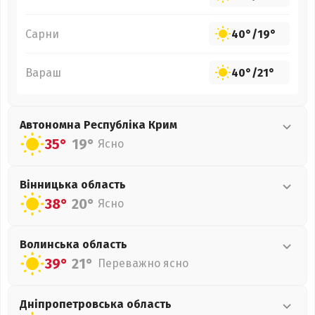
Сарни
40°
/
19°
Вараш
40°
/
21°
Автономна Республіка Крим
35°
19°
Ясно
Вінницька
область
38°
20°
Ясно
Волинська
область
39°
21°
Переважно ясно
Дніпропетровська
область