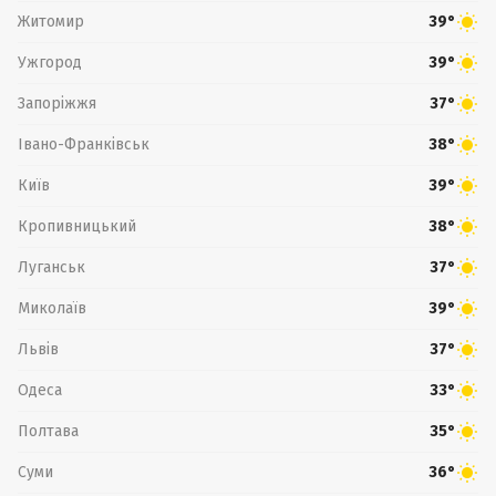
Житомир
39°
Ужгород
39°
Запоріжжя
37°
Івано-Франківськ
38°
Київ
39°
Кропивницький
38°
Луганськ
37°
Миколаїв
39°
Львів
37°
Одеса
33°
Полтава
35°
Суми
36°