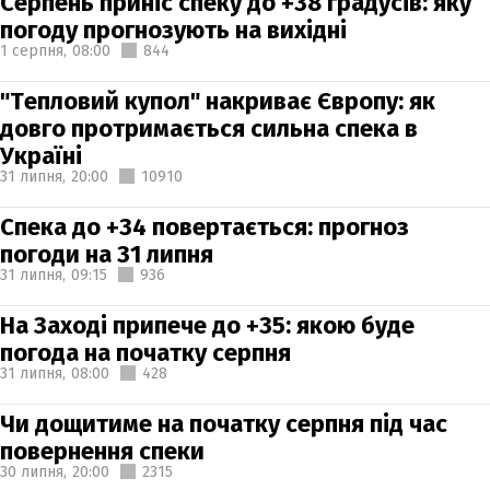
Серпень приніс спеку до +38 градусів: яку
погоду прогнозують на вихідні
1 серпня,
08:00
844
"Тепловий купол" накриває Європу: як
довго протримається сильна спека в
Україні
31 липня,
20:00
10910
Спека до +34 повертається: прогноз
погоди на 31 липня
31 липня,
09:15
936
На Заході припече до +35: якою буде
погода на початку серпня
31 липня,
08:00
428
Чи дощитиме на початку серпня під час
повернення спеки
30 липня,
20:00
2315