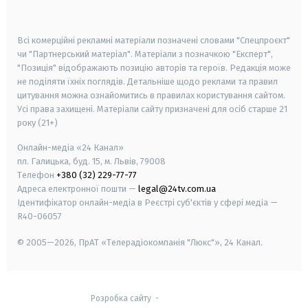
smart tv
samsung smart tv
Всі комерційні рекламні матеріали позначені словами "Спецпроєкт"
чи "Партнерський матеріал". Матеріали з позначкою "Експерт",
"Позиція" відображають позицію авторів та героїв. Редакція може
не поділяти їхніх поглядів. Детальніше щодо реклами та правил
цитування можна ознайомитись в правилах користування сайтом.
Усі права захищені.
Матеріали сайту призначені для осіб старше
21
року (21+)
Онлайн-медіа «24 Канал»
пл. Галицька, буд. 15, м. Львів, 79008
Телефон
+380 (32) 229-77-77
Адреса електронної пошти —
legal@24tv.com.ua
Ідентифікатор онлайн-медіа в Реєстрі суб'єктів у сфері медіа —
R40-06057
© 2005—2026,
ПрАТ «Телерадіокомпанія "Люкс"», 24 Канал.
Розробка сайту
-