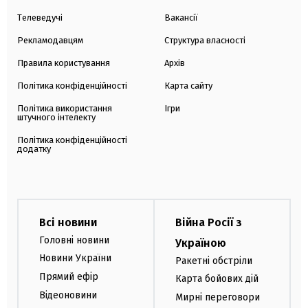
Телеведучі
Вакансії
Рекламодавцям
Структура власності
Правила користування
Архів
Політика конфіденційності
Карта сайту
Політика використання
Ігри
штучного інтелекту
Політика конфіденційності
додатку
Всі новини
Війна Росії з
Головні новини
Україною
Новини України
Ракетні обстріли
Прямий ефір
Карта бойових дій
Відеоновини
Мирні переговори