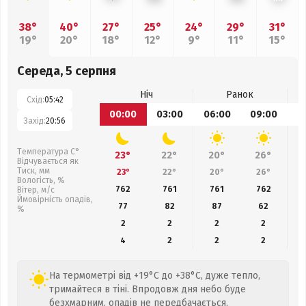
38°
40°
27°
25°
24°
29°
31°
19°
20°
18°
12°
9°
11°
15°
Середа, 5 серпня
Ніч
Ранок
Схід:
05:42
00:00
03:00
06:00
09:00
1
Захід:
20:56
Температура С°
23°
22°
20°
26°
Відчувається як
Тиск, мм
23°
22°
20°
26°
Вологість, %
762
761
761
762
Вітер, м/с
Ймовірність опадів,
77
82
87
62
%
2
2
2
2
4
2
2
2
На термометрі від +19°C до +38°C, дуже тепло,
тримайтеся в тіні. Впродовж дня небо буде
безхмарним, опадів не передбачається,