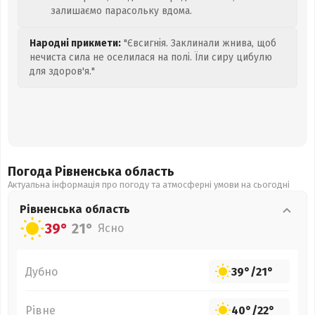
залишаємо парасольку вдома.
Народні прикмети:
"Євсигнія. Заклинали жнива, щоб
нечиста сила не оселилася на полі. Їли сиру цибулю
для здоров'я."
Погода Рівненська
область
Актуальна інформація про погоду та атмосферні умови на сьогодні
Рівненська
область
39°
21°
Ясно
Дубно
39°
/
21°
Рівне
40°
/
22°