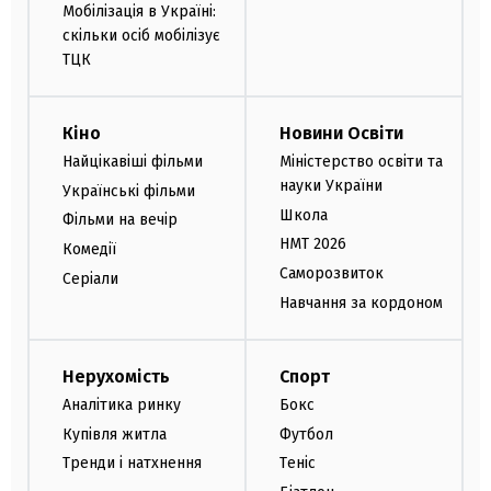
Мобілізація в Україні:
скільки осіб мобілізує
ТЦК
Кіно
Новини Освіти
Найцікавіші фільми
Міністерство освіти та
науки України
Українські фільми
Школа
Фільми на вечір
НМТ 2026
Комедії
Саморозвиток
Серіали
Навчання за кордоном
Нерухомість
Спорт
Аналітика ринку
Бокс
Купівля житла
Футбол
Тренди і натхнення
Теніс