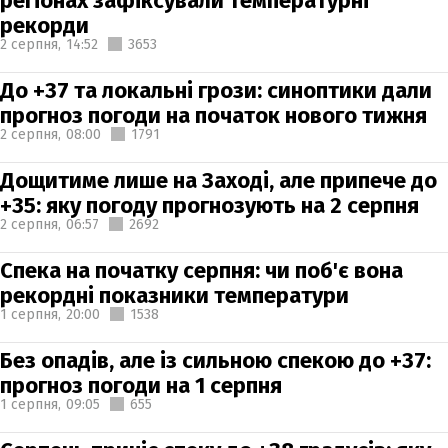
регіонах зафіксували температурні
рекорди
2 серпня,
14:52
3653
До +37 та локальні грози: синоптики дали
прогноз погоди на початок нового тижня
2 серпня,
08:00
1791
Дощитиме лише на Заході, але припече до
+35: яку погоду прогнозують на 2 серпня
2 серпня,
06:57
2692
Спека на початку серпня: чи поб'є вона
рекордні показники температури
1 серпня,
20:00
1538
Без опадів, але із сильною спекою до +37:
прогноз погоди на 1 серпня
1 серпня,
09:05
655