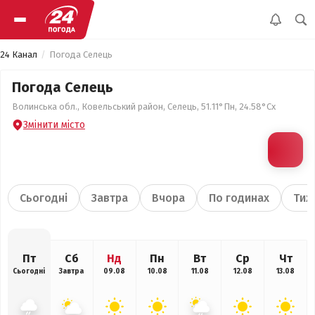
24 Канал
Погода Селець
Погода Селець
Волинська обл., Ковельський район, Селець, 51.11°Пн, 24.58°Сх
Змінити місто
Сьогодні
Завтра
Вчора
По годинах
Тиж
Пт
Сб
Нд
Пн
Вт
Ср
Чт
Сьогодні
Завтра
09.08
10.08
11.08
12.08
13.08