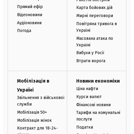
Прямий ефір
Карта бойових дій
Відеоновини
Мирні переговори
Аудіоновини
Повітряна тривога в
Україні
Погода
Масована атака по
Україні
Вибухи у Росії
Втрати ворога
Мобілізація в
Новини економіки
Ціна нафти
Україні
Курси валют
Звільнення з військової
служби
Фінансові новини
Мобілізація 50+
Тарифи на комунальні
послуги
Мобілізація жінок
Податки
Контракт для 18-24-