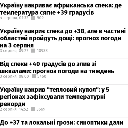
Україну накриває африканська спека: де
температура сягне +39 градусів
4 серпня,
07:32
909
Україну накриє спека до +38, але в частині
областей пройдуть дощі: прогноз погоди
на 3 серпня
3 серпня,
09:27
10938
Від спеки +40 градусів до злив зі
шквалами: прогноз погоди на тиждень
3 серпня,
08:00
5460
Україну накрив "тепловий купол": у 5
регіонах зафіксували температурні
рекорди
2 серпня,
14:52
3669
До +37 та локальні грози: синоптики дали