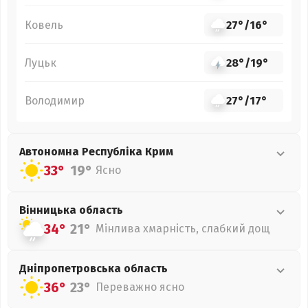
Ковель
27°
/
16°
Луцьк
28°
/
19°
Володимир
27°
/
17°
Автономна Республіка Крим
33°
19°
Ясно
Вінницька
область
34°
21°
Мінлива хмарність, слабкий дощ
Дніпропетровська
область
36°
23°
Переважно ясно