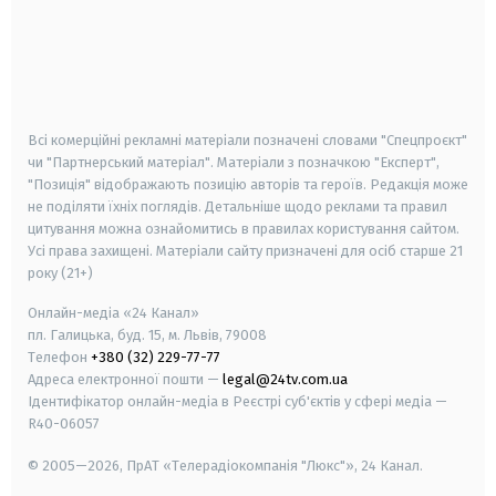
android
apple
smart tv
samsung smart tv
Всі комерційні рекламні матеріали позначені словами "Спецпроєкт"
чи "Партнерський матеріал". Матеріали з позначкою "Експерт",
"Позиція" відображають позицію авторів та героїв. Редакція може
не поділяти їхніх поглядів. Детальніше щодо реклами та правил
цитування можна ознайомитись в правилах користування сайтом.
Усі права захищені.
Матеріали сайту призначені для осіб старше
21
року (21+)
Онлайн-медіа «24 Канал»
пл. Галицька, буд. 15, м. Львів, 79008
Телефон
+380 (32) 229-77-77
Адреса електронної пошти —
legal@24tv.com.ua
Ідентифікатор онлайн-медіа в Реєстрі суб'єктів у сфері медіа —
R40-06057
© 2005—2026,
ПрАТ «Телерадіокомпанія "Люкс"», 24 Канал.