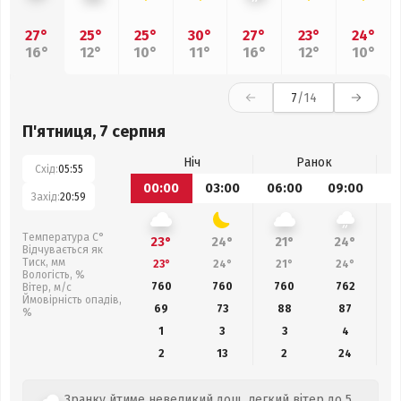
27°
25°
25°
30°
27°
23°
24°
16°
12°
10°
11°
16°
12°
10°
7
/14
П'ятниця, 7 серпня
Ніч
Ранок
Схід:
05:55
00:00
03:00
06:00
09:00
1
Захід:
20:59
Температура С°
23°
24°
21°
24°
Відчувається як
Тиск, мм
23°
24°
21°
24°
Вологість, %
760
760
760
762
Вітер, м/с
Ймовірність опадів,
69
73
88
87
%
1
3
3
4
2
13
2
24
Зранку йтиме невеликий дощ, легкий вітер до 5