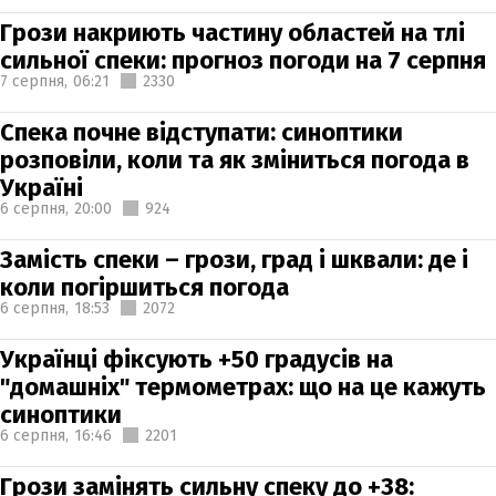
Грози накриють частину областей на тлі
сильної спеки: прогноз погоди на 7 серпня
7 серпня,
06:21
2330
Спека почне відступати: синоптики
розповіли, коли та як зміниться погода в
Україні
6 серпня,
20:00
924
Замість спеки – грози, град і шквали: де і
коли погіршиться погода
6 серпня,
18:53
2072
Українці фіксують +50 градусів на
"домашніх" термометрах: що на це кажуть
синоптики
6 серпня,
16:46
2201
Грози замінять сильну спеку до +38: