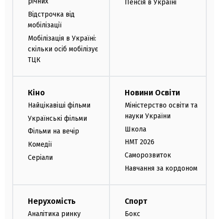
річних
Пенсія в Україні
Відстрочка від
мобілізації
Мобілізація в Україні:
скільки осіб мобілізує
ТЦК
Кіно
Новини Освіти
Найцікавіші фільми
Міністерство освіти та
науки України
Українські фільми
Школа
Фільми на вечір
НМТ 2026
Комедії
Саморозвиток
Серіали
Навчання за кордоном
Нерухомість
Спорт
Аналітика ринку
Бокс