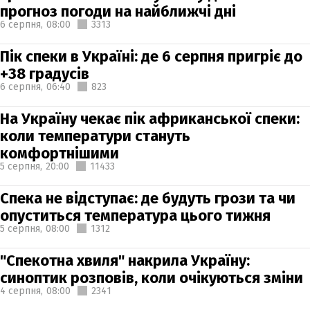
прогноз погоди на найближчі дні
6 серпня,
08:00
3313
Пік спеки в Україні: де 6 серпня пригріє до
+38 градусів
6 серпня,
06:40
823
На Україну чекає пік африканської спеки:
коли температури стануть
комфортнішими
5 серпня,
20:00
11433
Спека не відступає: де будуть грози та чи
опуститься температура цього тижня
5 серпня,
08:00
1312
"Спекотна хвиля" накрила Україну:
синоптик розповів, коли очікуються зміни
4 серпня,
08:00
2341