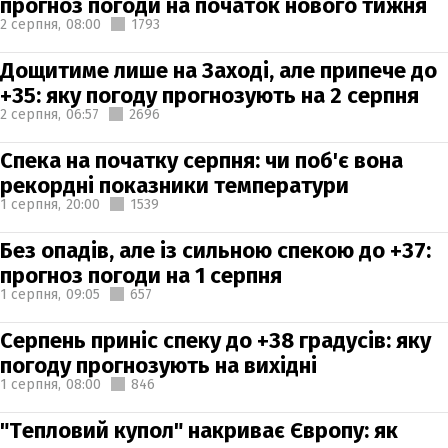
прогноз погоди на початок нового тижня
2 серпня,
08:00
1793
Дощитиме лише на Заході, але припече до
+35: яку погоду прогнозують на 2 серпня
2 серпня,
06:57
2696
Спека на початку серпня: чи поб'є вона
рекордні показники температури
1 серпня,
20:00
1539
Без опадів, але із сильною спекою до +37:
прогноз погоди на 1 серпня
1 серпня,
09:05
657
Серпень приніс спеку до +38 градусів: яку
погоду прогнозують на вихідні
1 серпня,
08:00
846
"Тепловий купол" накриває Європу: як