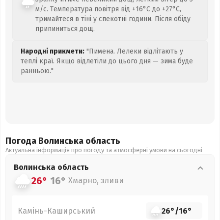
м/с. Температура повітря від +16°C до +27°C,
тримайтеся в тіні у спекотні години. Після обіду
припиниться дощ.
Народні прикмети:
"Пимена. Лелеки відлітають у
теплі краї. Якщо відлетіли до цього дня — зима буде
ранньою."
Погода Волинська
область
Актуальна інформація про погоду та атмосферні умови на сьогодні
Волинська
область
26°
16°
Хмарно, зливи
Камінь-Каширський
26°
/
16°