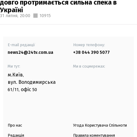
довго протримається сильна спека в
Україні
31 липня,
20:00
10915
E-mail редакції
Номер телефону:
news24@24tv.com.ua
+38 044 390 5077
Ми тут:
Ми в соцмережах:
м.Київ
,
вул. Володимирська
офіс
61/11,
50
Про нас
Угода Користувача Спільноти
Редакція
Правила коментування