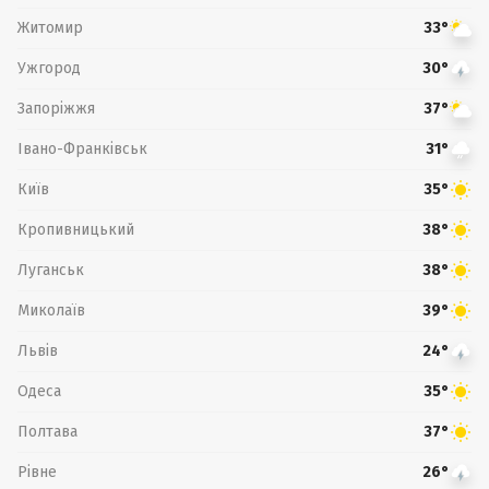
Житомир
33°
Ужгород
30°
Запоріжжя
37°
Івано-Франківськ
31°
Київ
35°
Кропивницький
38°
Луганськ
38°
Миколаїв
39°
Львів
24°
Одеса
35°
Полтава
37°
Рівне
26°