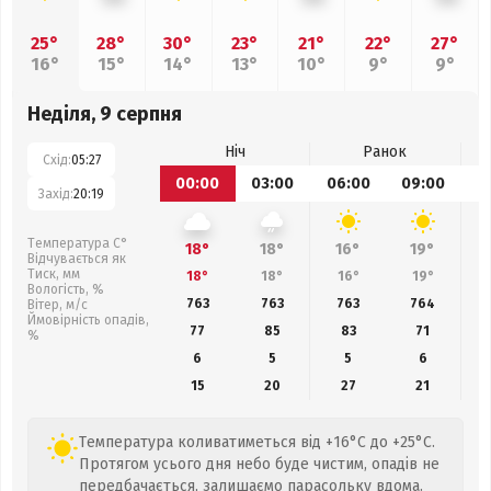
25°
28°
30°
23°
21°
22°
27°
16°
15°
14°
13°
10°
9°
9°
Неділя, 9 серпня
Ніч
Ранок
Схід:
05:27
00:00
03:00
06:00
09:00
1
Захід:
20:19
Температура С°
18°
18°
16°
19°
Відчувається як
Тиск, мм
18°
18°
16°
19°
Вологість, %
763
763
763
764
Вітер, м/с
Ймовірність опадів,
77
85
83
71
%
6
5
5
6
15
20
27
21
Температура коливатиметься від +16°C до +25°C.
Протягом усього дня небо буде чистим, опадів не
передбачається, залишаємо парасольку вдома.