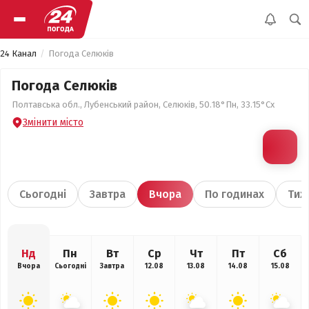
24 Канал
Погода Селюків
Погода Селюків
Полтавська обл., Лубенський район, Селюків, 50.18°Пн, 33.15°Сх
Змінити місто
Сьогодні
Завтра
Вчора
По годинах
Тиж
Нд
Пн
Вт
Ср
Чт
Пт
Сб
Вчора
Сьогодні
Завтра
12.08
13.08
14.08
15.08