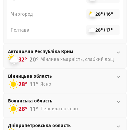
Миргород
28°
/
16°
Полтава
28°
/
17°
Автономна Республіка Крим
32°
20°
Мінлива хмарність, слабкий дощ
Вінницька
область
28°
11°
Ясно
Волинська
область
28°
11°
Переважно ясно
Дніпропетровська
область