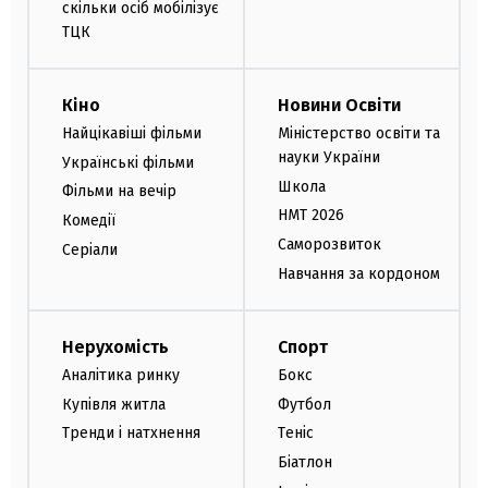
скільки осіб мобілізує
ТЦК
Кіно
Новини Освіти
Найцікавіші фільми
Міністерство освіти та
науки України
Українські фільми
Школа
Фільми на вечір
НМТ 2026
Комедії
Саморозвиток
Серіали
Навчання за кордоном
Нерухомість
Спорт
Аналітика ринку
Бокс
Купівля житла
Футбол
Тренди і натхнення
Теніс
Біатлон