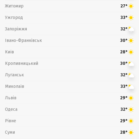
Житомир
27°
Ужгород
33°
Запоріжжя
32°
Івано-Франківськ
30°
Київ
28°
Кропивницький
30°
Луганськ
32°
Миколаїв
33°
Львів
29°
Одеса
32°
Рівне
29°
Суми
28°