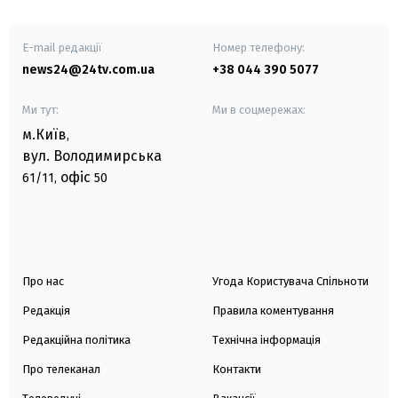
E-mail редакції
Номер телефону:
news24@24tv.com.ua
+38 044 390 5077
Ми тут:
Ми в соцмережах:
м.Київ
,
вул. Володимирська
офіс
61/11,
50
Про нас
Угода Користувача Спільноти
Редакція
Правила коментування
Редакційна політика
Технічна інформація
Про телеканал
Контакти