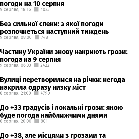
погоди на 10 серпня
9 серпня,
18:16
4023
Без сильної спеки: з якої погоди
розпочнеться наступний тиждень
9 серпня,
08:00
748
Частину України знову накриють грози:
погода на 9 серпня
9 серпня,
06:33
2422
Вулиці перетворилися на річки: негода
накрила одразу низку міст
8 серпня,
21:00
4790
До +33 градусів і локальні грози: якою
буде погода найближчими днями
8 серпня,
20:00
881
До +38, але місцями з грозами та