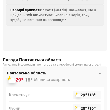
Народні прикмети:
"Матія (Матвія). Вважалося, що в
цей день змії висмоктують молоко з корів, тому
худобу не виганяли на пасовище."
Погода Полтавська
область
Актуальна інформація про погоду та атмосферні умови на сьогодні
Полтавська
область
29°
18°
Мінлива хмарність
Кременчук
29°
/
18°
Лубни
28°
/
16°