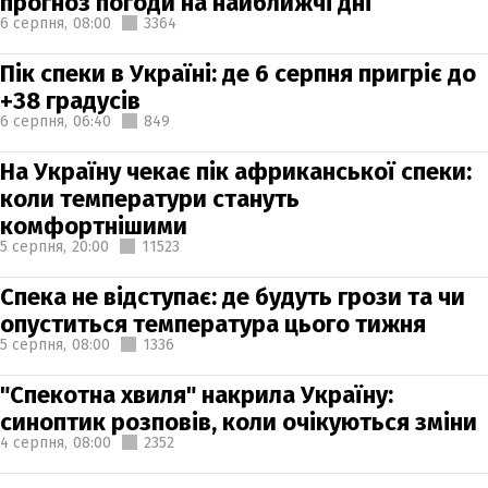
прогноз погоди на найближчі дні
6 серпня,
08:00
3364
Пік спеки в Україні: де 6 серпня пригріє до
+38 градусів
6 серпня,
06:40
849
На Україну чекає пік африканської спеки:
коли температури стануть
комфортнішими
5 серпня,
20:00
11523
Спека не відступає: де будуть грози та чи
опуститься температура цього тижня
5 серпня,
08:00
1336
"Спекотна хвиля" накрила Україну:
синоптик розповів, коли очікуються зміни
4 серпня,
08:00
2352