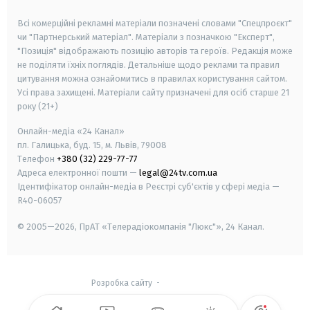
smart tv
samsung smart tv
Всі комерційні рекламні матеріали позначені словами "Спецпроєкт"
чи "Партнерський матеріал". Матеріали з позначкою "Експерт",
"Позиція" відображають позицію авторів та героїв. Редакція може
не поділяти їхніх поглядів. Детальніше щодо реклами та правил
цитування можна ознайомитись в правилах користування сайтом.
Усі права захищені.
Матеріали сайту призначені для осіб старше
21
року (21+)
Онлайн-медіа «24 Канал»
пл. Галицька, буд. 15, м. Львів, 79008
Телефон
+380 (32) 229-77-77
Адреса електронної пошти —
legal@24tv.com.ua
Ідентифікатор онлайн-медіа в Реєстрі суб'єктів у сфері медіа —
R40-06057
© 2005—2026,
ПрАТ «Телерадіокомпанія "Люкс"», 24 Канал.
Розробка сайту
-