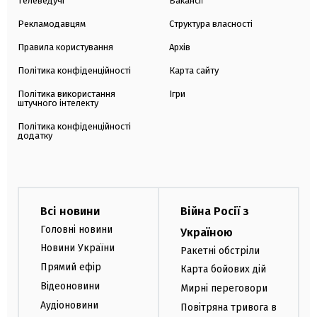
Телеведучі
Вакансії
Рекламодавцям
Структура власності
Правила користування
Архів
Політика конфіденційності
Карта сайту
Політика використання
Ігри
штучного інтелекту
Політика конфіденційності
додатку
Всі новини
Війна Росії з
Головні новини
Україною
Новини України
Ракетні обстріли
Прямий ефір
Карта бойових дій
Відеоновини
Мирні переговори
Аудіоновини
Повітряна тривога в