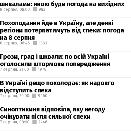
шквалами: якою буде погода на вихідних
8 серпня,
08:00
983
Похолодання йде в Україну, але деякі
регіони потерпатимуть від спеки: погода
на 8 серпня
8 серпня,
06:46
1361
Грози, град і шквали: по всій Україні
оголосили штормове попередження
7 серпня,
21:00
1978
В Україні дещо похолодає: як надовго
відступить спека
7 серпня,
20:00
9460
Синоптикиня відповіла, яку негоду
очікувати після сильної спеки
7 серпня,
08:00
2446