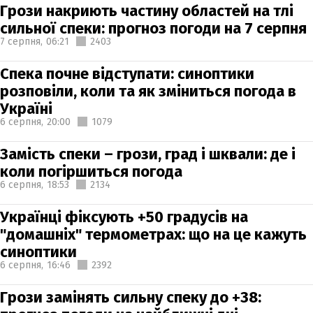
Грози накриють частину областей на тлі
сильної спеки: прогноз погоди на 7 серпня
7 серпня,
06:21
2403
Спека почне відступати: синоптики
розповіли, коли та як зміниться погода в
Україні
6 серпня,
20:00
1079
Замість спеки – грози, град і шквали: де і
коли погіршиться погода
6 серпня,
18:53
2134
Українці фіксують +50 градусів на
"домашніх" термометрах: що на це кажуть
синоптики
6 серпня,
16:46
2392
Грози замінять сильну спеку до +38: