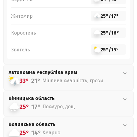
Житомир
25°
/
17°
Коростень
25°
/
16°
Звягель
25°
/
15°
Автономна Республіка Крим
33°
21°
Мінлива хмарність, грози
Вінницька
область
25°
17°
Похмуро, дощ
Волинська
область
25°
14°
Хмарно