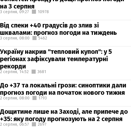
на 3 серпня
3 серпня,
09:27
10978
Від спеки +40 градусів до злив зі
шквалами: прогноз погоди на тиждень
3 серпня,
08:00
5462
Україну накрив "тепловий купол": у 5
регіонах зафіксували температурні
рекорди
2 серпня,
14:52
3681
До +37 та локальні грози: синоптики дали
прогноз погоди на початок нового тижня
2 серпня,
08:00
1793
Дощитиме лише на Заході, але припече до
+35: яку погоду прогнозують на 2 серпня
2 серпня,
06:57
2697