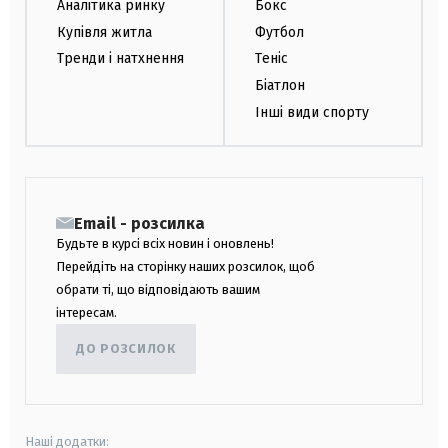
Аналітика ринку
Бокс
Купівля житла
Футбол
Тренди і натхнення
Теніс
Біатлон
Інші види спорту
Email - розсилка
Будьте в курсі всіх новин і оновлень!
Перейдіть на сторінку наших розсилок, щоб
обрати ті, що відповідають вашим
інтересам.
ДО РОЗСИЛОК
Наші додатки: