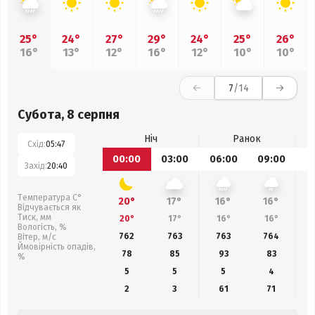
25°
24°
27°
29°
24°
25°
26°
16°
13°
12°
16°
12°
10°
10°
7
/14
Субота, 8 серпня
Ніч
Ранок
Схід:
05:47
00:00
03:00
06:00
09:00
1
Захід:
20:40
Температура С°
20°
17°
16°
16°
Відчувається як
Тиск, мм
20°
17°
16°
16°
Вологість, %
762
763
763
764
Вітер, м/с
Ймовірність опадів,
78
85
93
83
%
5
5
5
4
2
3
61
71