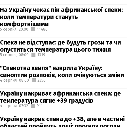
На Україну чекає пік африканської спеки:
коли температури стануть
комфортнішими
5 серпня,
20:00
11480
Спека не відступає: де будуть грози та чи
опуститься температура цього тижня
5 серпня,
08:00
1319
"Спекотна хвиля" накрила Україну:
синоптик розповів, коли очікуються зміни
4 серпня,
08:00
2350
Україну накриває африканська спека: де
температура сягне +39 градусів
4 серпня,
07:32
911
Україну накриє спека до +38, але в частині
областей пройдуть дощі: прогноз погоди