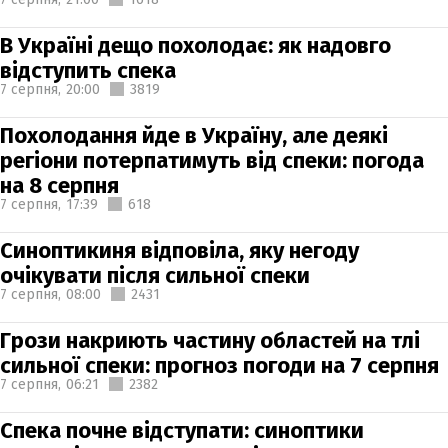
В Україні дещо похолодає: як надовго
відступить спека
7 серпня,
20:00
3819
Похолодання йде в Україну, але деякі
регіони потерпатимуть від спеки: погода
на 8 серпня
7 серпня,
17:39
618
Синоптикиня відповіла, яку негоду
очікувати після сильної спеки
7 серпня,
08:00
2431
Грози накриють частину областей на тлі
сильної спеки: прогноз погоди на 7 серпня
7 серпня,
06:21
2382
Спека почне відступати: синоптики