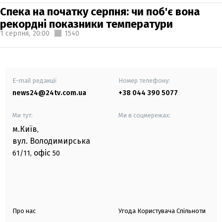
Спека на початку серпня: чи поб'є вона
рекордні показники температури
1 серпня,
20:00
1540
E-mail редакції
Номер телефону:
news24@24tv.com.ua
+38 044 390 5077
Ми тут:
Ми в соцмережах:
м.Київ
,
вул. Володимирська
офіс
61/11,
50
Про нас
Угода Користувача Спільноти