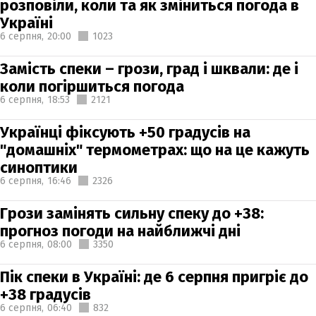
розповіли, коли та як зміниться погода в
Україні
6 серпня,
20:00
1023
Замість спеки – грози, град і шквали: де і
коли погіршиться погода
6 серпня,
18:53
2121
Українці фіксують +50 градусів на
"домашніх" термометрах: що на це кажуть
синоптики
6 серпня,
16:46
2326
Грози замінять сильну спеку до +38:
прогноз погоди на найближчі дні
6 серпня,
08:00
3350
Пік спеки в Україні: де 6 серпня пригріє до
+38 градусів
6 серпня,
06:40
832