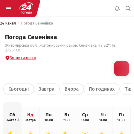
24 Канал
Погода Семенівка
Погода Семенівка
Житомирська обл., Житомирський район, Семенівка, 49.82°Пн,
27.75°Сх
Змінити місто
Сьогодні
Завтра
Вчора
По годинах
Тиж
Сб
Нд
Пн
Вт
Ср
Чт
Пт
Сьогодні
Завтра
10.08
11.08
12.08
13.08
14.08