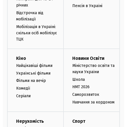
річних
Пенсія в Україні
Відстрочка від
мобілізації
Мобілізація в Україні:
скільки осіб мобілізує
ТЦК
Кіно
Новини Освіти
Найцікавіші фільми
Міністерство освіти та
науки України
Українські фільми
Школа
Фільми на вечір
НМТ 2026
Комедії
Саморозвиток
Серіали
Навчання за кордоном
Нерухомість
Спорт