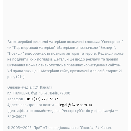
android
apple
smart tv
samsung smart tv
Всі комерційні рекламні матеріали позначені словами "Спецпроєкт"
чи "Партнерський матеріал". Матеріали з позначкою "Експерт",
"Позиція" відображають позицію авторів та героїв. Редакція може
не поділяти їхніх поглядів. Детальніше щодо реклами та правил
цитування можна ознайомитись в правилах користування сайтом.
Усі права захищені.
Матеріали сайту призначені для осіб старше
21
року (21+)
Онлайн-медіа «24 Канал»
пл. Галицька, буд. 15, м. Львів, 79008
Телефон
+380 (32) 229-77-77
Адреса електронної пошти —
legal@24tv.com.ua
Ідентифікатор онлайн-медіа в Реєстрі суб'єктів у сфері медіа —
R40-06057
© 2005—2026,
ПрАТ «Телерадіокомпанія "Люкс"», 24 Канал.