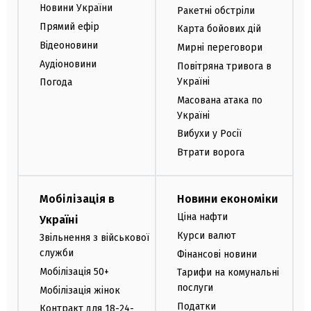
Новини України
Ракетні обстріли
Прямий ефір
Карта бойових дій
Відеоновини
Мирні переговори
Аудіоновини
Повітряна тривога в
Україні
Погода
Масована атака по
Україні
Вибухи у Росії
Втрати ворога
Мобілізація в
Новини економіки
Ціна нафти
Україні
Курси валют
Звільнення з військової
служби
Фінансові новини
Мобілізація 50+
Тарифи на комунальні
послуги
Мобілізація жінок
Податки
Контракт для 18-24-