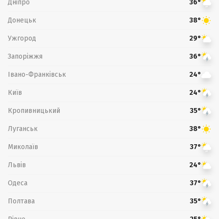
Дніпро
36°
Донецьк
38°
Ужгород
29°
Запоріжжя
36°
Івано-Франківськ
24°
Київ
24°
Кропивницький
35°
Луганськ
38°
Миколаїв
37°
Львів
24°
Одеса
37°
Полтава
35°