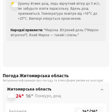
Зранку йтиме дощ, ледь відчутний вітер до 5 м/с,
не забудьте взяти парасольку. Вдень дощ
припиниться. Температура повітря від +16°C до
+25°C. Ввечері очікується прояснення.
Народні прикмети:
"Мирона. Вітряний день ("Мирон-
вітрогон"). Який Мирон — такий і січень."
Погода Житомирська
область
Актуальна інформація про погоду та атмосферні умови на сьогодні
Житомирська
область
24°
16°
Похмуро, дощ
Бердичів
24°
/
16°