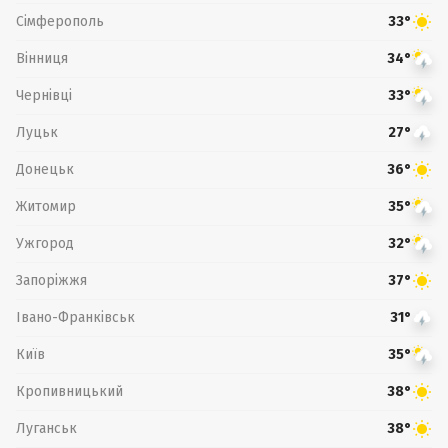
Сімферополь
33°
Вінниця
34°
Чернівці
33°
Луцьк
27°
Донецьк
36°
Житомир
35°
Ужгород
32°
Запоріжжя
37°
Івано-Франківськ
31°
Київ
35°
Кропивницький
38°
Луганськ
38°