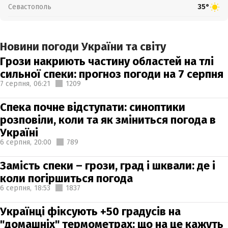
Севастополь
35°
Новини погоди України та світу
Грози накриють частину областей на тлі
сильної спеки: прогноз погоди на 7 серпня
7 серпня,
06:21
1209
Спека почне відступати: синоптики
розповіли, коли та як зміниться погода в
Україні
6 серпня,
20:00
789
Замість спеки – грози, град і шквали: де і
коли погіршиться погода
6 серпня,
18:53
1837
Українці фіксують +50 градусів на
"домашніх" термометрах: що на це кажуть