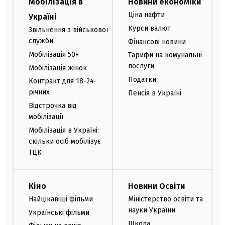
Мобілізація в
Новини економіки
Ціна нафти
Україні
Курси валют
Звільнення з військової
служби
Фінансові новини
Мобілізація 50+
Тарифи на комунальні
послуги
Мобілізація жінок
Податки
Контракт для 18-24-
річних
Пенсія в Україні
Відстрочка від
мобілізації
Мобілізація в Україні:
скільки осіб мобілізує
ТЦК
Кіно
Новини Освіти
Найцікавіші фільми
Міністерство освіти та
науки України
Українські фільми
Школа