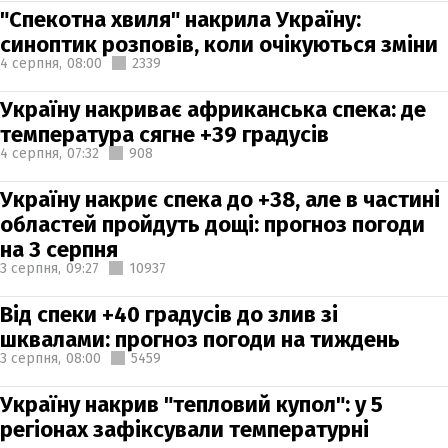
"Спекотна хвиля" накрила Україну:
синоптик розповів, коли очікуються зміни
4 серпня,
08:00
2339
Україну накриває африканська спека: де
температура сягне +39 градусів
4 серпня,
07:32
908
Україну накриє спека до +38, але в частині
областей пройдуть дощі: прогноз погоди
на 3 серпня
3 серпня,
09:27
10937
Від спеки +40 градусів до злив зі
шквалами: прогноз погоди на тиждень
3 серпня,
08:00
5459
Україну накрив "тепловий купол": у 5
регіонах зафіксували температурні