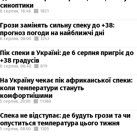
синоптики
6 серпня,
16:46
1821
Грози замінять сильну спеку до +38:
прогноз погоди на найближчі дні
6 серпня,
08:00
3243
Пік спеки в Україні: де 6 серпня пригріє до
+38 градусів
6 серпня,
06:40
819
На Україну чекає пік африканської спеки:
коли температури стануть
комфортнішими
5 серпня,
20:00
11380
Спека не відступає: де будуть грози та чи
опуститься температура цього тижня
5 серпня,
08:00
1305