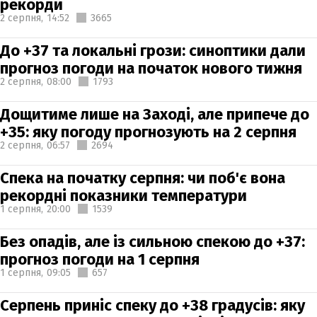
рекорди
2 серпня,
14:52
3665
До +37 та локальні грози: синоптики дали
прогноз погоди на початок нового тижня
2 серпня,
08:00
1793
Дощитиме лише на Заході, але припече до
+35: яку погоду прогнозують на 2 серпня
2 серпня,
06:57
2694
Спека на початку серпня: чи поб'є вона
рекордні показники температури
1 серпня,
20:00
1539
Без опадів, але із сильною спекою до +37:
прогноз погоди на 1 серпня
1 серпня,
09:05
657
Серпень приніс спеку до +38 градусів: яку