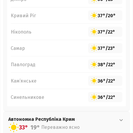
Кривий Ріг
37°
/
20°
Нікополь
37°
/
22°
Самар
37°
/
23°
Павлоград
38°
/
22°
Кам’янське
36°
/
22°
Синельникове
36°
/
22°
Автономна Республіка Крим
33°
19°
Переважно ясно