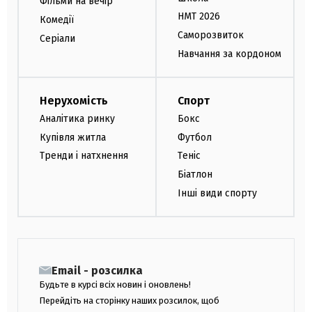
Фільми на вечір
НМТ 2026
Комедії
Саморозвиток
Серіали
Навчання за кордоном
Нерухомість
Спорт
Аналітика ринку
Бокс
Купівля житла
Футбол
Тренди і натхнення
Теніс
Біатлон
Інші види спорту
Email - розсилка
Будьте в курсі всіх новин і оновлень!
Перейдіть на сторінку наших розсилок, щоб