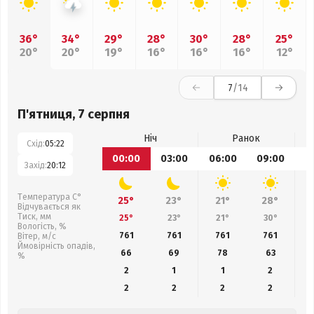
36°
34°
29°
28°
30°
28°
25°
20°
20°
19°
16°
16°
16°
12°
7
/14
П'ятниця, 7 серпня
Ніч
Ранок
Схід:
05:22
00:00
03:00
06:00
09:00
1
Захід:
20:12
Температура С°
25°
23°
21°
28°
Відчувається як
Тиск, мм
25°
23°
21°
30°
Вологість, %
761
761
761
761
Вітер, м/с
Ймовірність опадів,
66
69
78
63
%
2
1
1
2
2
2
2
2