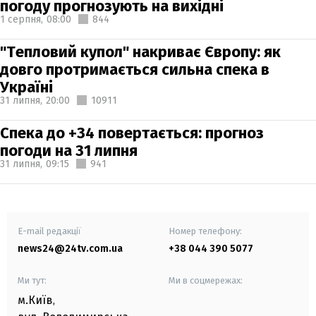
погоду прогнозують на вихідні
1 серпня,
08:00
844
"Тепловий купол" накриває Європу: як
довго протримається сильна спека в
Україні
31 липня,
20:00
10911
Спека до +34 повертається: прогноз
погоди на 31 липня
31 липня,
09:15
941
E-mail редакції
Номер телефону:
news24@24tv.com.ua
+38 044 390 5077
Ми тут:
Ми в соцмережах:
м.Київ
,