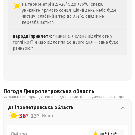
На термометрі від +20°C до +36°C, спека,
уникайте прямого сонця. Цілий день небо буде
чистим, слабкий вітер до 3 м/с, опадів не
передбачається.
Народні прикмети:
"Пимена. Лелеки відлітають у
теплі краї. Якщо відлетіли до цього дня — зима буде
ранньою."
Погода Дніпропетровська
область
Актуальна інформація про погоду та атмосферні умови на сьогодні
Дніпропетровська
область
36°
23°
Ясно
Дніпро
36°
/
23°