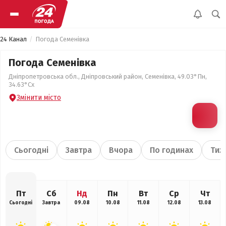
24 Канал
Погода Семенівка
Погода Семенівка
Дніпропетровська обл., Дніпровський район, Семенівка, 49.03°Пн,
34.63°Сх
Змінити місто
Сьогодні
Завтра
Вчора
По годинах
Тиж
Пт
Сб
Нд
Пн
Вт
Ср
Чт
Сьогодні
Завтра
09.08
10.08
11.08
12.08
13.08