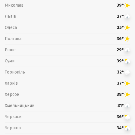
Миколаїв
39°
Львів
27°
Одеса
35°
Полтава
36°
Рівне
29°
Суми
39°
Тернопіль
32°
Харків
37°
Херсон
38°
Хмельницький
31°
Черкаси
36°
Чернігів
34°