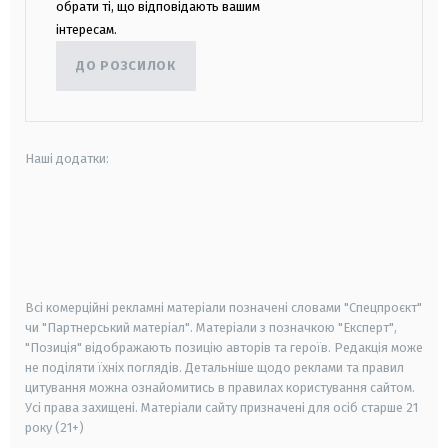
обрати ті, що відповідають вашим
інтересам.
ДО РОЗСИЛОК
Наші додатки:
android
apple
smart tv
samsung smart tv
Всі комерційні рекламні матеріали позначені словами "Спецпроєкт"
чи "Партнерський матеріал". Матеріали з позначкою "Експерт",
"Позиція" відображають позицію авторів та героїв. Редакція може
не поділяти їхніх поглядів. Детальніше щодо реклами та правил
цитування можна ознайомитись в правилах користування сайтом.
Усі права захищені.
Матеріали сайту призначені для осіб старше
21
року (21+)