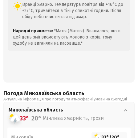
Вранці хмарно. Температура повітря від +16°C до
+27°C, тримайтеся в тіні у спекотні години. Після
обіду небо очистеться від хмар.
Народні прикмети:
"Матія (Матвія). Вважалося, що в
цей день змії висмоктують молоко з корів, тому
худобу не виганяли на пасовище."
Погода Миколаївська
область
Актуальна інформація про погоду та атмосферні умови на сьогодні
Миколаївська
область
33°
20°
Мінлива хмарність, грози
Миколаїв
33°
/
20°