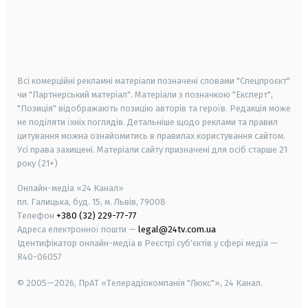
android
apple
smart tv
samsung smart tv
Всі комерційні рекламні матеріали позначені словами "Спецпроєкт"
чи "Партнерський матеріал". Матеріали з позначкою "Експерт",
"Позиція" відображають позицію авторів та героїв. Редакція може
не поділяти їхніх поглядів. Детальніше щодо реклами та правил
цитування можна ознайомитись в правилах користування сайтом.
Усі права захищені.
Матеріали сайту призначені для осіб старше
21
року (21+)
Онлайн-медіа «24 Канал»
пл. Галицька, буд. 15, м. Львів, 79008
Телефон
+380 (32) 229-77-77
Адреса електронної пошти —
legal@24tv.com.ua
Ідентифікатор онлайн-медіа в Реєстрі суб'єктів у сфері медіа —
R40-06057
© 2005—2026,
ПрАТ «Телерадіокомпанія "Люкс"», 24 Канал.