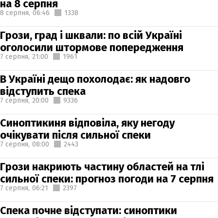
на 8 серпня
8 серпня,
06:46
1338
Грози, град і шквали: по всій Україні
оголосили штормове попередження
7 серпня,
21:00
1961
В Україні дещо похолодає: як надовго
відступить спека
7 серпня,
20:00
9336
Синоптикиня відповіла, яку негоду
очікувати після сильної спеки
7 серпня,
08:00
2443
Грози накриють частину областей на тлі
сильної спеки: прогноз погоди на 7 серпня
7 серпня,
06:21
2397
Спека почне відступати: синоптики