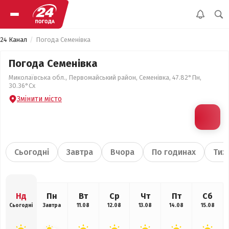
24 Канал
Погода Семенівка
Погода Семенівка
Миколаївська обл., Первомайський район, Семенівка, 47.82°Пн,
30.36°Сх
Змінити місто
Сьогодні
Завтра
Вчора
По годинах
Тиж
Нд
Пн
Вт
Ср
Чт
Пт
Сб
Сьогодні
Завтра
11.08
12.08
13.08
14.08
15.08