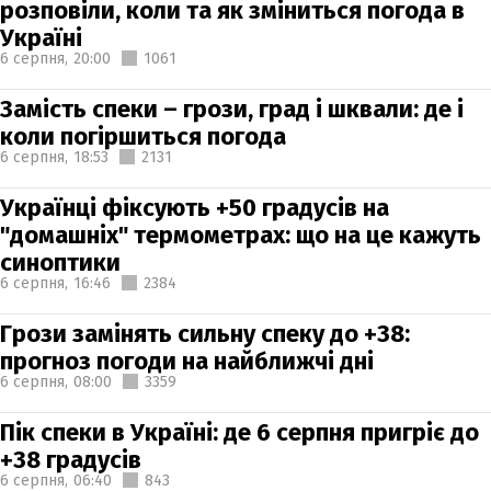
розповіли, коли та як зміниться погода в
Україні
6 серпня,
20:00
1061
Замість спеки – грози, град і шквали: де і
коли погіршиться погода
6 серпня,
18:53
2131
Українці фіксують +50 градусів на
"домашніх" термометрах: що на це кажуть
синоптики
6 серпня,
16:46
2384
Грози замінять сильну спеку до +38:
прогноз погоди на найближчі дні
6 серпня,
08:00
3359
Пік спеки в Україні: де 6 серпня пригріє до
+38 градусів
6 серпня,
06:40
843