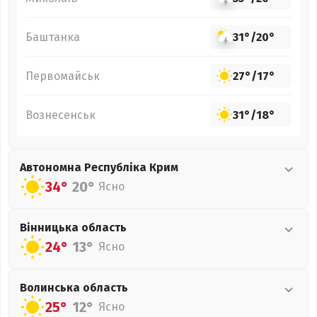
Баштанка
31°
/
20°
Первомайськ
27°
/
17°
Вознесенськ
31°
/
18°
Автономна Республіка Крим
34°
20°
Ясно
Вінницька
область
24°
13°
Ясно
Волинська
область
25°
12°
Ясно