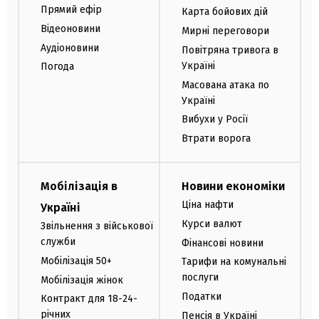
Прямий ефір
Карта бойових дій
Відеоновини
Мирні переговори
Аудіоновини
Повітряна тривога в
Україні
Погода
Масована атака по
Україні
Вибухи у Росії
Втрати ворога
Мобілізація в
Новини економіки
Ціна нафти
Україні
Курси валют
Звільнення з військової
служби
Фінансові новини
Мобілізація 50+
Тарифи на комунальні
послуги
Мобілізація жінок
Податки
Контракт для 18-24-
річних
Пенсія в Україні