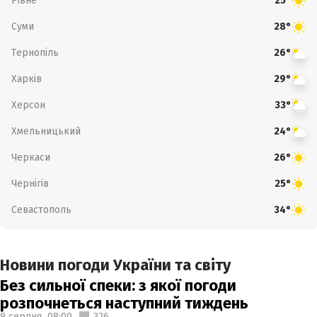
Рівне
25°
Суми
28°
Тернопіль
26°
Харків
29°
Херсон
33°
Хмельницький
24°
Черкаси
26°
Чернігів
25°
Севастополь
34°
Новини погоди України та світу
Без сильної спеки: з якої погоди
розпочнеться наступний тиждень
9 серпня,
08:00
326