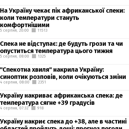
На Україну чекає пік африканської спеки:
коли температури стануть
комфортнішими
5 серпня,
20:00
11513
Спека не відступає: де будуть грози та чи
опуститься температура цього тижня
5 серпня,
08:00
1325
"Спекотна хвиля" накрила Україну:
синоптик розповів, коли очікуються зміни
4 серпня,
08:00
2351
Україну накриває африканська спека: де
температура сягне +39 градусів
4 серпня,
07:32
918
Україну накриє спека до +38, але в частині
областей пройдуть дощі: прогноз погоди