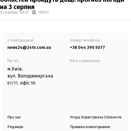
на 3 серпня
3 серпня,
09:27
10997
E-mail редакції
Номер телефону:
news24@24tv.com.ua
+38 044 390 5077
Ми тут:
Ми в соцмережах:
м.Київ
,
вул. Володимирська
офіс
61/11,
50
Про нас
Угода Користувача Спільноти
Редакція
Правила коментування