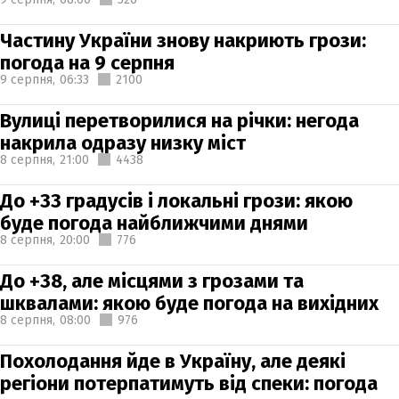
Частину України знову накриють грози:
погода на 9 серпня
9 серпня,
06:33
2100
Вулиці перетворилися на річки: негода
накрила одразу низку міст
8 серпня,
21:00
4438
До +33 градусів і локальні грози: якою
буде погода найближчими днями
8 серпня,
20:00
776
До +38, але місцями з грозами та
шквалами: якою буде погода на вихідних
8 серпня,
08:00
976
Похолодання йде в Україну, але деякі
регіони потерпатимуть від спеки: погода