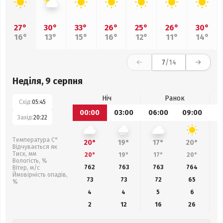
27°
30°
33°
26°
25°
26°
30°
16°
13°
15°
16°
12°
11°
14°
7
/14
Неділя, 9 серпня
Ніч
Ранок
Схід:
05:45
00:00
03:00
06:00
09:00
1
Захід:
20:22
Температура С°
20°
19°
17°
20°
Відчувається як
Тиск, мм
20°
19°
17°
20°
Вологість, %
762
763
763
764
Вітер, м/с
Ймовірність опадів,
73
73
72
65
%
4
4
5
6
2
12
16
26