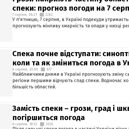
спеки: прогноз погоди на 7 сер
7 серпня,
06:21
2262
У п'ятницю, 7 серпня, в Україні подекуди утримаєт
прогнозують мінливу хмарність та опади у низці рег
Спека почне відступати: синопт
коли та як зміниться погода в У
6 серпня,
20:00
877
Найближчими днями в Україні прогнозують зміну син
регіони першими відчують спад спеки. Водночас к
більшість областей.
Замість спеки – грози, град і шк
погіршиться погода
6 серпня,
18:53
2026
Після сильної спеки погода в частині України різко