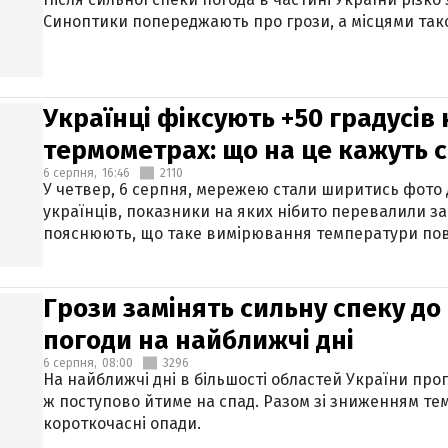
Синоптики попереджають про грози, а місцями тако
Українці фіксують +50 градусів
термометрах: що на це кажуть 
6 серпня,
16:46
2110
У четвер, 6 серпня, мережею стали ширитись фото
українців, показники на яких нібито перевалили за
пояснюють, що таке вимірювання температури пов
Грози замінять сильну спеку до 
погоди на найближчі дні
6 серпня,
08:00
3296
На найближчі дні в більшості областей України про
ж поступово йтиме на спад. Разом зі зниженням те
короткочасні опади.