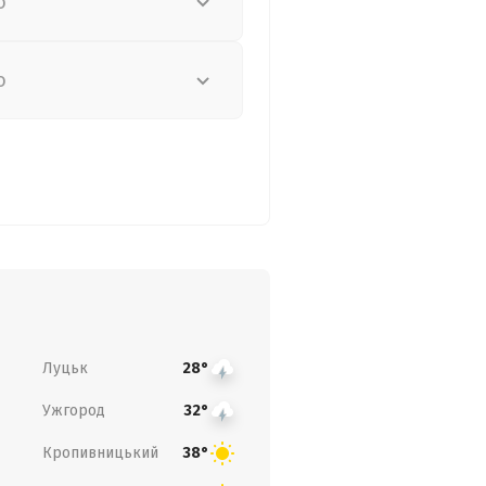
о
о
Луцьк
28°
Ужгород
32°
Кропивницький
38°