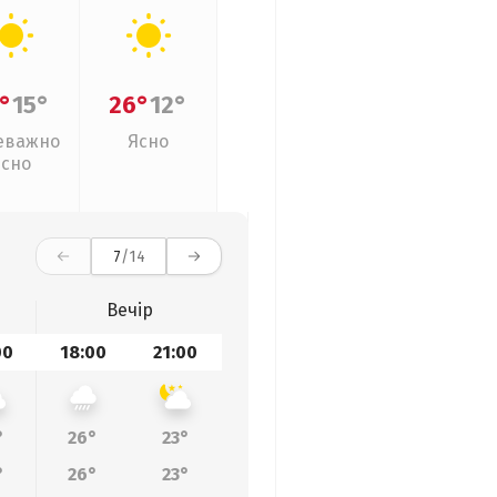
°
15°
26°
12°
еважно
Ясно
ясно
7
/14
Вечір
00
18:00
21:00
°
26°
23°
°
26°
23°