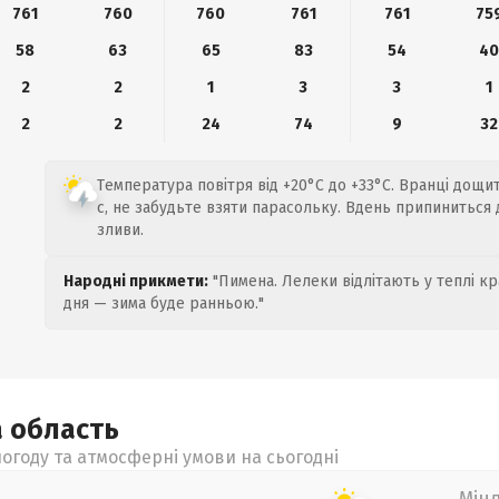
761
760
760
761
761
75
58
63
65
83
54
4
2
2
1
3
3
1
2
2
24
74
9
32
Температура повітря від +20°C до +33°C. Вранці дощит
с, не забудьте взяти парасольку. Вдень припиниться 
зливи.
Народні прикмети:
"Пимена. Лелеки відлітають у теплі кр
дня — зима буде ранньою."
а
область
огоду та атмосферні умови на сьогодні