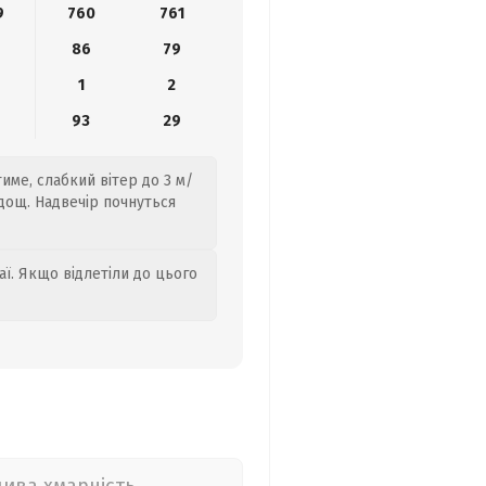
9
760
761
0
86
79
1
2
93
29
име, слабкий вітер до 3 м/
дощ. Надвечір почнуться
аї. Якщо відлетіли до цього