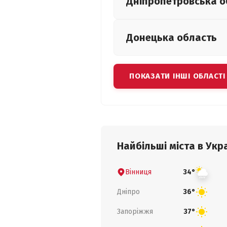
Дніпропетровська
о
Донецька
область
ПОКАЗАТИ ІНШІ ОБЛАСТІ
Найбільші міста в Укра
Вінниця
34°
Дніпро
36°
Запоріжжя
37°