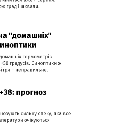
ж град і шквали.
 на "домашніх"
синоптики
 домашніх термометрів
 +50 градусів. Синоптики ж
ітря – неправильне.
+38: прогноз
гнозують сильну спеку, яка все
мператури очікуються