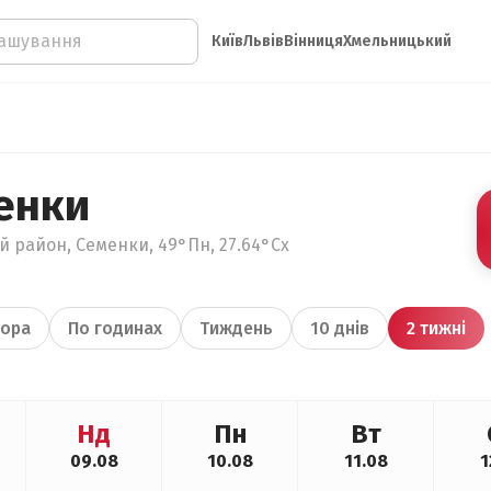
Київ
Львів
Вінниця
Хмельницький
енки
 район, Семенки, 49°Пн, 27.64°Сх
ора
По годинах
Тиждень
10 днів
2 тижні
Нд
Пн
Вт
09.08
10.08
11.08
1