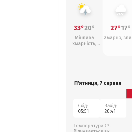
33°
20°
27°
17°
Мінлива
Хмарно, зл
хмарність,
грози
П'ятниця, 7 серпня
Схід:
Захід:
05:51
20:41
Температура С°
Відчувається як