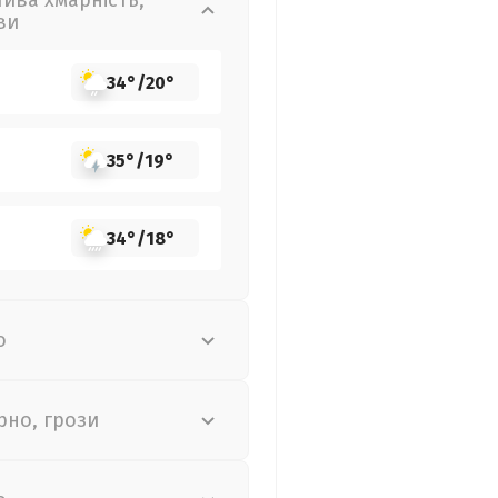
лива хмарність,
ви
34°
/
20°
35°
/
19°
34°
/
18°
о
рно, грози