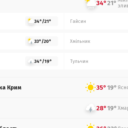
Мін
34°
21°
зли
34°
/
21°
Гайсин
33°
/
20°
Хмільник
34°
/
19°
Тульчин
35°
19°
ка Крим
Ясн
28°
19°
Хма