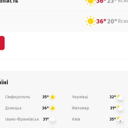
36°
23°
бласть
Ясн
36°
20°
Ясн
їні
Сімферополь
Чернівці
35°
32°
Донецьк
Житомир
36°
31°
Івано-Франківськ
Київ
31°
35°