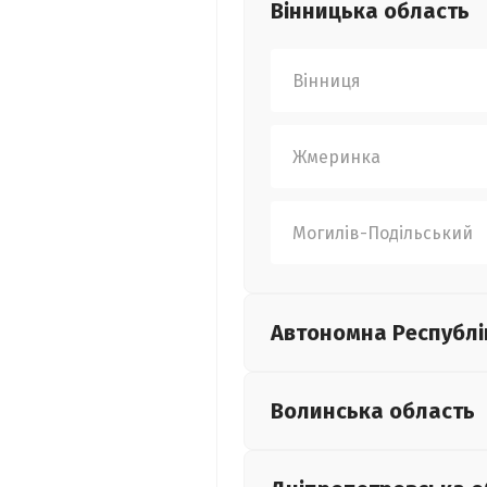
Вінницька
область
Вінниця
Жмеринка
Могилів-Подільський
Автономна Республі
Волинська
область