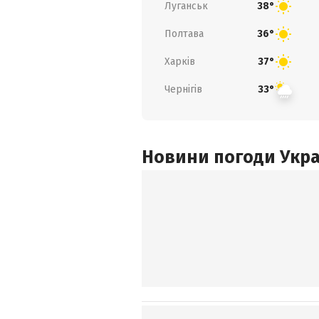
Луганськ
38°
Полтава
36°
Харків
37°
Чернігів
33°
Новини погоди Украї