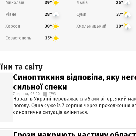
Миколаїв
Львів
39°
26°
Рівне
Суми
28°
37°
Херсон
Хмельницький
38°
30°
Севастополь
35°
ни та світу
Синоптикиня відповіла, яку нег
сильної спеки
7 серпня,
08:00
1793
Наразі в Україні переважає слабкий вітер, який м
погоду. Однак уже із 7 серпня через проходження 
синоптична ситуація зміниться.
Грози накриють частину областе