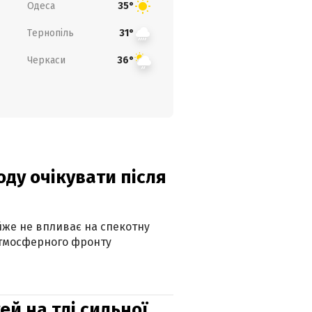
Одеса
35°
Тернопіль
31°
Черкаси
36°
оду очікувати після
айже не впливає на спекотну
атмосферного фронту
й на тлі сильної