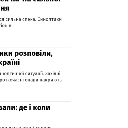
пня
ься сильна спека. Синоптики
іонів.
ики розповіли,
країні
оптичної ситуації. Західні
ороткочасні опади накриють
вали: де і коли
 зміниться вже 7 серпня.