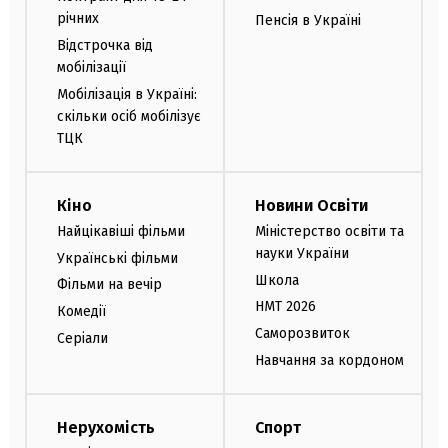
річних
Пенсія в Україні
Відстрочка від
мобілізації
Мобілізація в Україні:
скільки осіб мобілізує
ТЦК
Кіно
Новини Освіти
Найцікавіші фільми
Міністерство освіти та
науки України
Українські фільми
Школа
Фільми на вечір
НМТ 2026
Комедії
Саморозвиток
Серіали
Навчання за кордоном
Нерухомість
Спорт