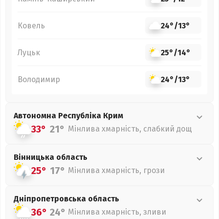
Ковель
24°
/
13°
Луцьк
25°
/
14°
Володимир
24°
/
13°
Автономна Республіка Крим
33°
21°
Мінлива хмарність, слабкий дощ
Вінницька
область
25°
17°
Мінлива хмарність, грози
Дніпропетровська
область
36°
24°
Мінлива хмарність, зливи