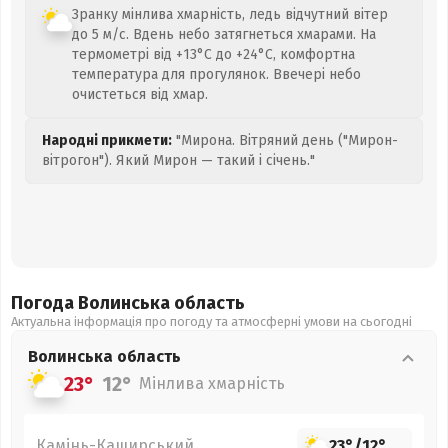
Зранку мінлива хмарність, ледь відчутний вітер
до 5 м/с. Вдень небо затягнеться хмарами. На
термометрі від +13°C до +24°C, комфортна
температура для прогулянок. Ввечері небо
очистеться від хмар.
Народні прикмети:
"Мирона. Вітряний день ("Мирон-
вітрогон"). Який Мирон — такий і січень."
Погода Волинська
область
Актуальна інформація про погоду та атмосферні умови на сьогодні
Волинська
область
23°
12°
Мінлива хмарність
Камінь-Каширський
23°
/
12°