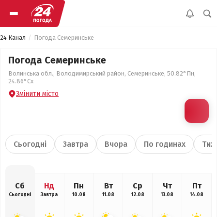
24 Канал
Погода Семеринське
Погода Семеринське
Волинська обл., Володимирський район, Семеринське, 50.82°Пн,
24.86°Сх
Змінити місто
Сьогодні
Завтра
Вчора
По годинах
Тиж
Сб
Нд
Пн
Вт
Ср
Чт
Пт
Сьогодні
Завтра
10.08
11.08
12.08
13.08
14.08