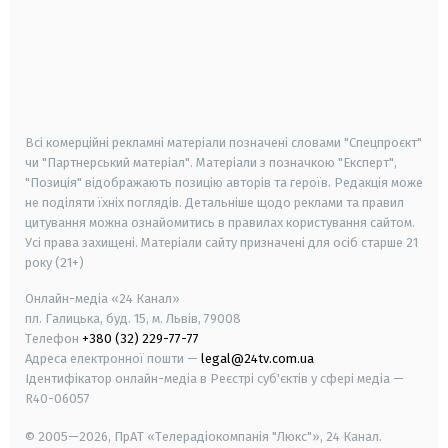
android
apple
smart tv
samsung smart tv
Всі комерційні рекламні матеріали позначені словами "Спецпроєкт"
чи "Партнерський матеріал". Матеріали з позначкою "Експерт",
"Позиція" відображають позицію авторів та героїв. Редакція може
не поділяти їхніх поглядів. Детальніше щодо реклами та правил
цитування можна ознайомитись в правилах користування сайтом.
Усі права захищені.
Матеріали сайту призначені для осіб старше
21
року (21+)
Онлайн-медіа «24 Канал»
пл. Галицька, буд. 15, м. Львів, 79008
Телефон
+380 (32) 229-77-77
Адреса електронної пошти —
legal@24tv.com.ua
Ідентифікатор онлайн-медіа в Реєстрі суб'єктів у сфері медіа —
R40-06057
© 2005—2026,
ПрАТ «Телерадіокомпанія "Люкс"», 24 Канал.