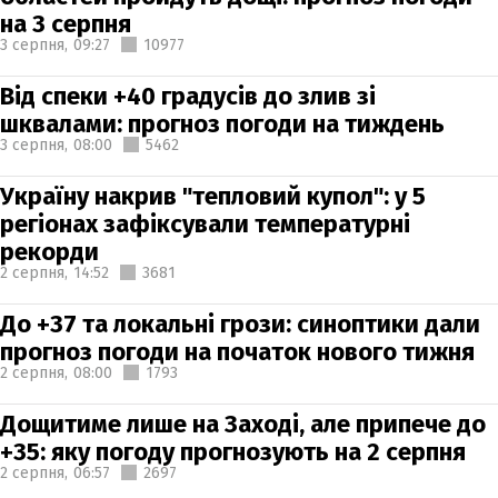
на 3 серпня
3 серпня,
09:27
10977
Від спеки +40 градусів до злив зі
шквалами: прогноз погоди на тиждень
3 серпня,
08:00
5462
Україну накрив "тепловий купол": у 5
регіонах зафіксували температурні
рекорди
2 серпня,
14:52
3681
До +37 та локальні грози: синоптики дали
прогноз погоди на початок нового тижня
2 серпня,
08:00
1793
Дощитиме лише на Заході, але припече до
+35: яку погоду прогнозують на 2 серпня
2 серпня,
06:57
2697