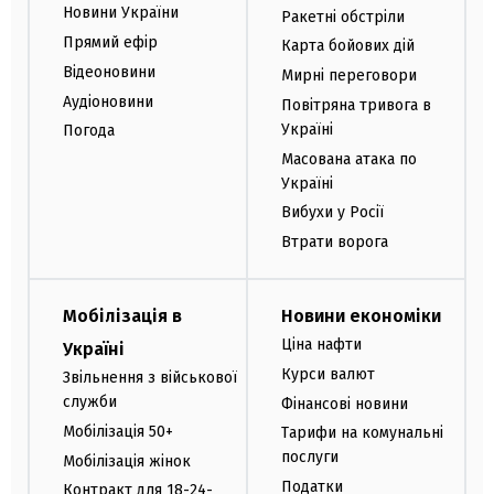
Новини України
Ракетні обстріли
Прямий ефір
Карта бойових дій
Відеоновини
Мирні переговори
Аудіоновини
Повітряна тривога в
Україні
Погода
Масована атака по
Україні
Вибухи у Росії
Втрати ворога
Мобілізація в
Новини економіки
Ціна нафти
Україні
Курси валют
Звільнення з військової
служби
Фінансові новини
Мобілізація 50+
Тарифи на комунальні
послуги
Мобілізація жінок
Податки
Контракт для 18-24-