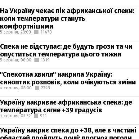
На Україну чекає пік африканської спеки:
коли температури стануть
комфортнішими
5 серпня,
20:00
11478
Спека не відступає: де будуть грози та чи
опуститься температура цього тижня
5 серпня,
08:00
1319
"Спекотна хвиля" накрила Україну:
синоптик розповів, коли очікуються зміни
4 серпня,
08:00
2349
Україну накриває африканська спека: де
температура сягне +39 градусів
4 серпня,
07:32
911
Україну накриє спека до +38, але в частині
областей пройдуть дощі: прогноз погоди