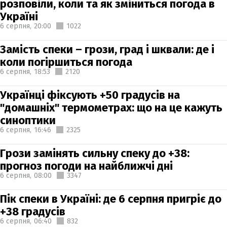
розповіли, коли та як зміниться погода в
Україні
6 серпня,
20:00
1022
Замість спеки – грози, град і шквали: де і
коли погіршиться погода
6 серпня,
18:53
2120
Українці фіксують +50 градусів на
"домашніх" термометрах: що на це кажуть
синоптики
6 серпня,
16:46
2325
Грози замінять сильну спеку до +38:
прогноз погоди на найближчі дні
6 серпня,
08:00
3347
Пік спеки в Україні: де 6 серпня пригріє до
+38 градусів
6 серпня,
06:40
832