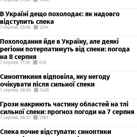
В Україні дещо похолодає: як надовго
відступить спека
7 серпня,
20:00
2234
Похолодання йде в Україну, але деякі
регіони потерпатимуть від спеки: погода
на 8 серпня
7 серпня,
17:39
610
Синоптикиня відповіла, яку негоду
очікувати після сильної спеки
7 серпня,
08:00
2425
Грози накриють частину областей на тлі
сильної спеки: прогноз погоди на 7 серпня
7 серпня,
06:21
2381
Спека почне відступати: синоптики