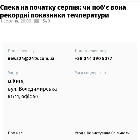
Спека на початку серпня: чи поб'є вона
рекордні показники температури
1 серпня,
20:00
1540
E-mail редакції
Номер телефону:
news24@24tv.com.ua
+38 044 390 5077
Ми тут:
Ми в соцмережах:
м.Київ
,
вул. Володимирська
офіс
61/11,
50
Про нас
Угода Користувача Спільноти