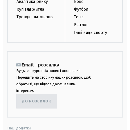
Аналітика ринку
Бокс
Купівля житла
Футбол
Тренди і натхнення
Теніс
Біатлон
Інші види спорту
Email - розсилка
Будьте в курсі всіх новин і оновлень!
Перейдіть на сторінку наших розсилок, щоб
обрати ті, що відповідають вашим
інтересам.
ДО РОЗСИЛОК
Наші додатки: