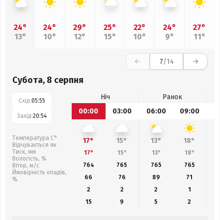
24°
24°
29°
25°
22°
24°
27°
13°
10°
12°
15°
10°
9°
11°
7
/14
Субота, 8 серпня
Ніч
Ранок
Схід:
05:55
00:00
03:00
06:00
09:00
1
Захід:
20:54
Температура С°
17°
15°
13°
18°
Відчувається як
Тиск, мм
17°
15°
13°
18°
Вологість, %
764
765
765
765
Вітер, м/с
Ймовірність опадів,
66
76
89
71
%
2
2
2
1
15
9
5
2