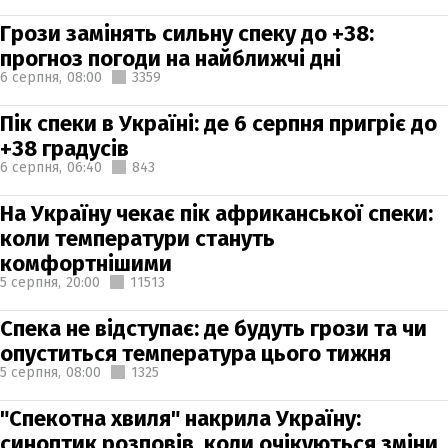
Грози замінять сильну спеку до +38:
прогноз погоди на найближчі дні
6 серпня,
08:00
3359
Пік спеки в Україні: де 6 серпня пригріє до
+38 градусів
6 серпня,
06:40
843
На Україну чекає пік африканської спеки:
коли температури стануть
комфортнішими
5 серпня,
20:00
11513
Спека не відступає: де будуть грози та чи
опуститься температура цього тижня
5 серпня,
08:00
1325
"Спекотна хвиля" накрила Україну:
синоптик розповів, коли очікуються зміни