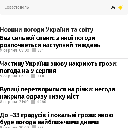
Севастополь
34°
Новини погоди України та світу
Без сильної спеки: з якої погоди
розпочнеться наступний тиждень
9 серпня,
08:00
331
Частину України знову накриють грози:
погода на 9 серпня
9 серпня,
06:33
2118
Вулиці перетворилися на річки: негода
накрила одразу низку міст
8 серпня,
21:00
4460
До +33 градусів і локальні грози: якою
буде погода найближчими днями
8 серпня,
20:00
779