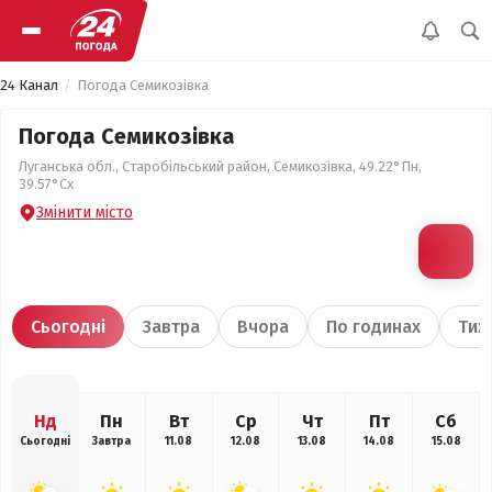
24 Канал
Погода Семикозівка
Погода Семикозівка
Луганська обл., Старобільський район, Семикозівка, 49.22°Пн,
39.57°Сх
Змінити місто
Сьогодні
Завтра
Вчора
По годинах
Тиж
Нд
Пн
Вт
Ср
Чт
Пт
Сб
Сьогодні
Завтра
11.08
12.08
13.08
14.08
15.08