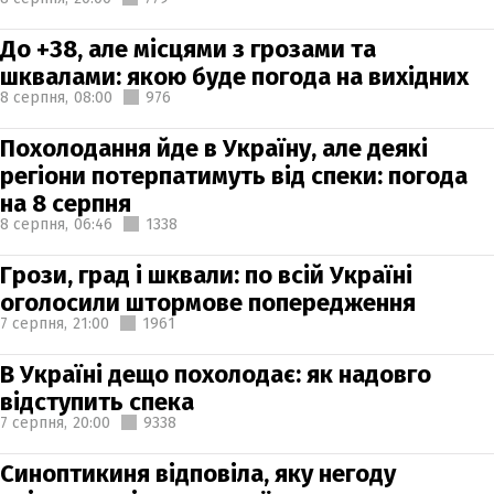
До +38, але місцями з грозами та
шквалами: якою буде погода на вихідних
8 серпня,
08:00
976
Похолодання йде в Україну, але деякі
регіони потерпатимуть від спеки: погода
на 8 серпня
8 серпня,
06:46
1338
Грози, град і шквали: по всій Україні
оголосили штормове попередження
7 серпня,
21:00
1961
В Україні дещо похолодає: як надовго
відступить спека
7 серпня,
20:00
9338
Синоптикиня відповіла, яку негоду