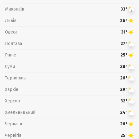
Миколаїв
33°
Львів
26°
Одеса
31°
Полтава
27°
Рівне
25°
Суми
28°
Тернопіль
26°
Харків
29°
Херсон
32°
Хмельницький
24°
Черкаси
26°
Чернігів
25°