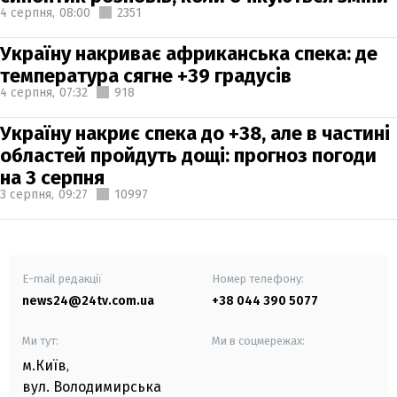
4 серпня,
08:00
2351
Україну накриває африканська спека: де
температура сягне +39 градусів
4 серпня,
07:32
918
Україну накриє спека до +38, але в частині
областей пройдуть дощі: прогноз погоди
на 3 серпня
3 серпня,
09:27
10997
E-mail редакції
Номер телефону:
news24@24tv.com.ua
+38 044 390 5077
Ми тут:
Ми в соцмережах:
м.Київ
,
вул. Володимирська