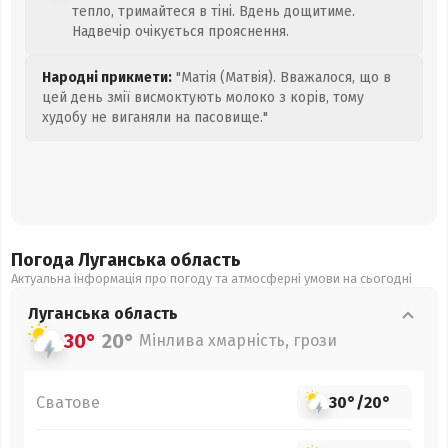
тепло, тримайтеся в тіні. Вдень дощитиме.
Надвечір очікується прояснення.
Народні прикмети:
"Матія (Матвія). Вважалося, що в
цей день змії висмоктують молоко з корів, тому
худобу не виганяли на пасовище."
Погода Луганська
область
Актуальна інформація про погоду та атмосферні умови на сьогодні
Луганська
область
30°
20°
Мінлива хмарність, грози
Сватове
30°
/
20°