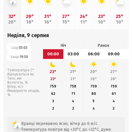
32°
29°
31°
27°
24°
23°
25°
20°
18°
16°
15°
11°
10°
10°
Неділя, 9 серпня
Ніч
Ранок
Схід:
05:03
00:00
03:00
06:00
09:00
1
Захід:
19:50
Температура С°
23°
21°
20°
27°
Відчувається як
Тиск, мм
23°
21°
20°
28°
Вологість, %
759
758
759
759
Вітер, м/с
Ймовірність опадів,
62
71
80
61
%
3
4
5
4
2
2
4
2
Вранці переважно ясно, вітер до 6 м/с.
Температура повітря від +20°C до +32°C, дуже