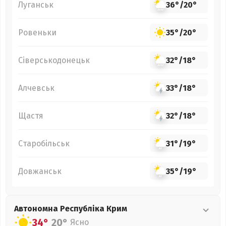
Луганськ
36°
/
20°
Ровеньки
35°
/
20°
Сіверськодонецьк
32°
/
18°
Алчевськ
33°
/
18°
Щастя
32°
/
18°
Старобільськ
31°
/
19°
Довжанськ
35°
/
19°
Автономна Республіка Крим
34°
20°
Ясно