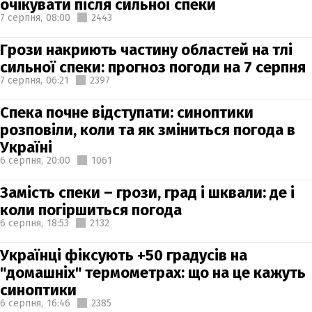
очікувати після сильної спеки
7 серпня,
08:00
2443
Грози накриють частину областей на тлі
сильної спеки: прогноз погоди на 7 серпня
7 серпня,
06:21
2397
Спека почне відступати: синоптики
розповіли, коли та як зміниться погода в
Україні
6 серпня,
20:00
1061
Замість спеки – грози, град і шквали: де і
коли погіршиться погода
6 серпня,
18:53
2132
Українці фіксують +50 градусів на
"домашніх" термометрах: що на це кажуть
синоптики
6 серпня,
16:46
2385