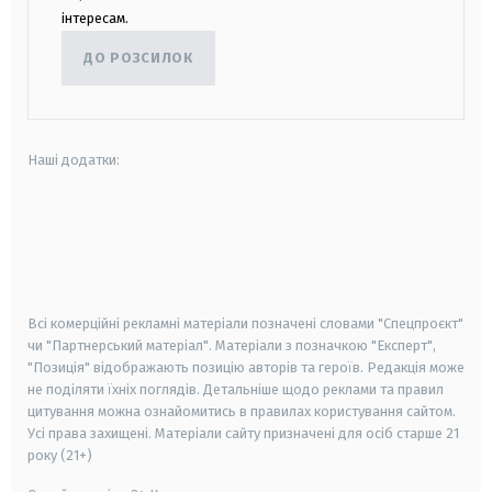
інтересам.
ДО РОЗСИЛОК
Наші додатки:
android
apple
smart tv
samsung smart tv
Всі комерційні рекламні матеріали позначені словами "Спецпроєкт"
чи "Партнерський матеріал". Матеріали з позначкою "Експерт",
"Позиція" відображають позицію авторів та героїв. Редакція може
не поділяти їхніх поглядів. Детальніше щодо реклами та правил
цитування можна ознайомитись в правилах користування сайтом.
Усі права захищені.
Матеріали сайту призначені для осіб старше
21
року (21+)