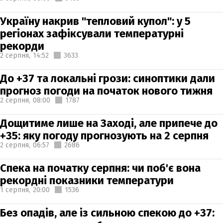
Україну накрив "тепловий купол": у 5
регіонах зафіксували температурні
рекорди
2 серпня,
14:52
3633
До +37 та локальні грози: синоптики дали
прогноз погоди на початок нового тижня
2 серпня,
08:00
1787
Дощитиме лише на Заході, але припече до
+35: яку погоду прогнозують на 2 серпня
2 серпня,
06:57
2686
Спека на початку серпня: чи поб'є вона
рекордні показники температури
1 серпня,
20:00
1536
Без опадів, але із сильною спекою до +37: