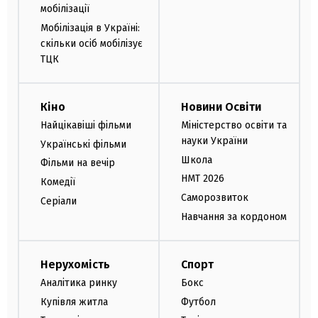
мобілізації
Мобілізація в Україні:
скільки осіб мобілізує
ТЦК
Кіно
Новини Освіти
Найцікавіші фільми
Міністерство освіти та
науки України
Українські фільми
Школа
Фільми на вечір
НМТ 2026
Комедії
Саморозвиток
Серіали
Навчання за кордоном
Нерухомість
Спорт
Аналітика ринку
Бокс
Купівля житла
Футбол