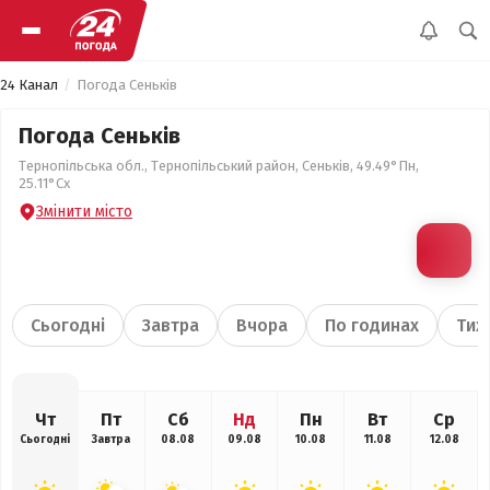
24 Канал
Погода Сеньків
Погода Сеньків
Тернопільська обл., Тернопільський район, Сеньків, 49.49°Пн,
25.11°Сх
Змінити місто
Сьогодні
Завтра
Вчора
По годинах
Тиж
Чт
Пт
Сб
Нд
Пн
Вт
Ср
Сьогодні
Завтра
08.08
09.08
10.08
11.08
12.08