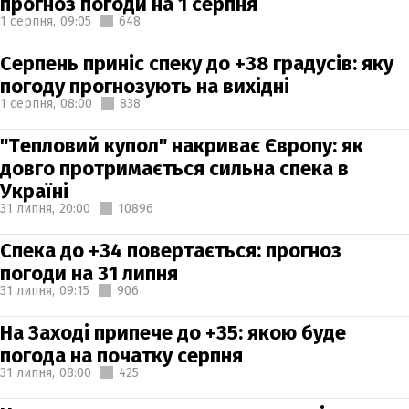
прогноз погоди на 1 серпня
1 серпня,
09:05
648
Серпень приніс спеку до +38 градусів: яку
погоду прогнозують на вихідні
1 серпня,
08:00
838
"Тепловий купол" накриває Європу: як
довго протримається сильна спека в
Україні
31 липня,
20:00
10896
Спека до +34 повертається: прогноз
погоди на 31 липня
31 липня,
09:15
906
На Заході припече до +35: якою буде
погода на початку серпня
31 липня,
08:00
425