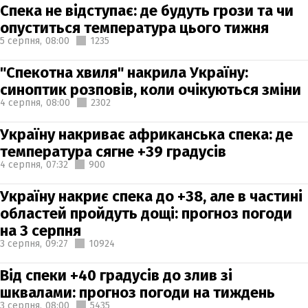
Спека не відступає: де будуть грози та чи
опуститься температура цього тижня
5 серпня,
08:00
1235
"Спекотна хвиля" накрила Україну:
синоптик розповів, коли очікуються зміни
4 серпня,
08:00
2302
Україну накриває африканська спека: де
температура сягне +39 градусів
4 серпня,
07:32
900
Україну накриє спека до +38, але в частині
областей пройдуть дощі: прогноз погоди
на 3 серпня
3 серпня,
09:27
10924
Від спеки +40 градусів до злив зі
шквалами: прогноз погоди на тиждень
3 серпня,
08:00
5435