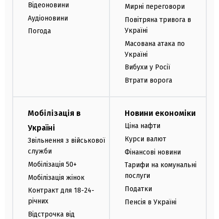
Відеоновини
Мирні переговори
Аудіоновини
Повітряна тривога в
Україні
Погода
Масована атака по
Україні
Вибухи у Росії
Втрати ворога
Мобілізація в
Новини економіки
Ціна нафти
Україні
Курси валют
Звільнення з військової
служби
Фінансові новини
Мобілізація 50+
Тарифи на комунальні
послуги
Мобілізація жінок
Податки
Контракт для 18-24-
річних
Пенсія в Україні
Відстрочка від