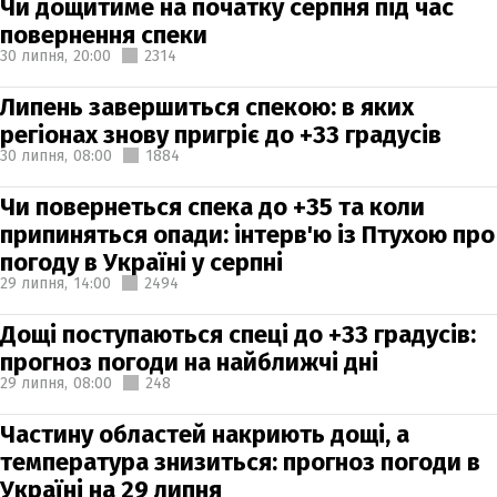
Чи дощитиме на початку серпня під час
повернення спеки
30 липня,
20:00
2314
Липень завершиться спекою: в яких
регіонах знову пригріє до +33 градусів
30 липня,
08:00
1884
Чи повернеться спека до +35 та коли
припиняться опади: інтерв'ю із Птухою про
погоду в Україні у серпні
29 липня,
14:00
2494
Дощі поступаються спеці до +33 градусів:
прогноз погоди на найближчі дні
29 липня,
08:00
248
Частину областей накриють дощі, а
температура знизиться: прогноз погоди в
Україні на 29 липня