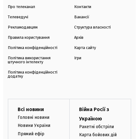
Про телеканал
Контакти
Телеведучі
Вакансії
Рекламодавцям
Структура власності
Правила користування
Архів
Політика конфіденційності
Карта сайту
Політика використання
Ігри
штучного інтелекту
Політика конфіденційності
додатку
Всі новини
Війна Росії з
Головні новини
Україною
Новини України
Ракетні обстріли
Прямий ефір
Карта бойових дій