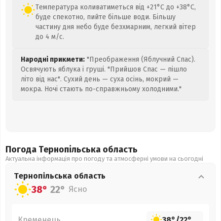
Температура коливатиметься від +21°C до +38°C,
буде спекотно, пийте більше води. Більшу
частину дня небо буде безхмарним, легкий вітер
до 4 м/с.
Народні прикмети:
"Преображення (Яблучний Спас).
Освячують яблука і груші. "Прийшов Спас — пішло
літо від нас". Сухий день — суха осінь, мокрий —
мокра. Ночі стають по-справжньому холодними."
Погода Тернопільська
область
Актуальна інформація про погоду та атмосферні умови на сьогодні
Тернопільська
область
38°
22°
Ясно
Кременець
38°
/
22°