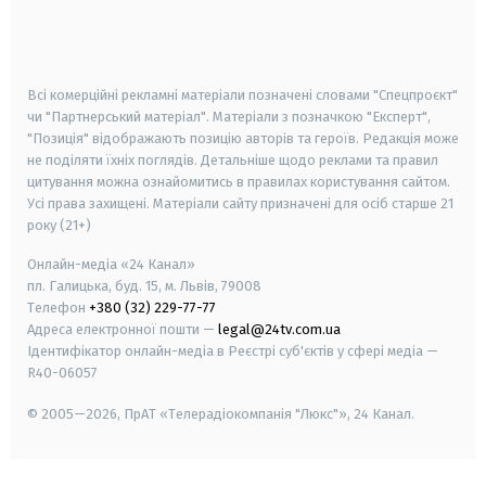
android
apple
smart tv
samsung smart tv
Всі комерційні рекламні матеріали позначені словами "Спецпроєкт"
чи "Партнерський матеріал". Матеріали з позначкою "Експерт",
"Позиція" відображають позицію авторів та героїв. Редакція може
не поділяти їхніх поглядів. Детальніше щодо реклами та правил
цитування можна ознайомитись в правилах користування сайтом.
Усі права захищені.
Матеріали сайту призначені для осіб старше
21
року (21+)
Онлайн-медіа «24 Канал»
пл. Галицька, буд. 15, м. Львів, 79008
Телефон
+380 (32) 229-77-77
Адреса електронної пошти —
legal@24tv.com.ua
Ідентифікатор онлайн-медіа в Реєстрі суб'єктів у сфері медіа —
R40-06057
© 2005—2026,
ПрАТ «Телерадіокомпанія "Люкс"», 24 Канал.