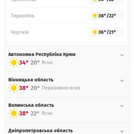
Тернопіль
38°
/
22°
Чортків
36°
/
21°
Автономна Республіка Крим
34°
20°
Ясно
Вінницька
область
38°
20°
Переважно ясно
Волинська
область
38°
22°
Ясно
Дніпропетровська
область