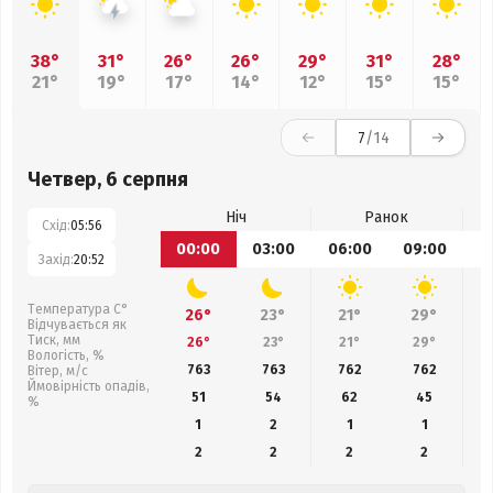
38°
31°
26°
26°
29°
31°
28°
21°
19°
17°
14°
12°
15°
15°
7
/14
Четвер, 6 серпня
Ніч
Ранок
Схід:
05:56
00:00
03:00
06:00
09:00
1
Захід:
20:52
Температура С°
26°
23°
21°
29°
Відчувається як
Тиск, мм
26°
23°
21°
29°
Вологість, %
763
763
762
762
Вітер, м/с
Ймовірність опадів,
51
54
62
45
%
1
2
1
1
2
2
2
2